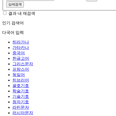
상세검색
결과 내 재검색
인기 검색어
다국어 입력
히라가나
가타카나
중국어
한글고어
그리스문자
프랑스어
독일어
히브리어
괄호기호
학술기호
기술기호
첨자기호
라틴문자
러시아문자