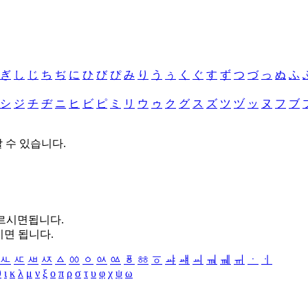
ぎ
し
じ
ち
ぢ
に
ひ
び
ぴ
み
り
う
ぅ
く
ぐ
す
ず
つ
づ
っ
ぬ
ふ
シ
ジ
チ
ヂ
ニ
ヒ
ビ
ピ
ミ
リ
ウ
ゥ
ク
グ
ス
ズ
ツ
ヅ
ッ
ヌ
フ
ブ
할 수 있습니다.
누르시면됩니다.
시면 됩니다.
ㅻ
ㅼ
ㅽ
ㅾ
ㅿ
ㆀ
ㆁ
ㆂ
ㆃ
ㆄ
ㆅ
ㆆ
ㆇ
ㆈ
ㆉ
ㆊ
ㆋ
ㆌ
ㆍ
ㆎ
θ
ι
κ
λ
μ
ν
ξ
ο
π
ρ
σ
τ
υ
φ
χ
ψ
ω