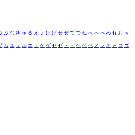
ぶ
ぷ
む
ゆ
ゅ
る
え
ぇ
け
げ
せ
ぜ
て
で
ね
へ
べ
ぺ
め
れ
お
ぉ
プ
ム
ユ
ュ
ル
エ
ェ
ケ
ゲ
セ
ゼ
テ
デ
ヘ
ベ
ペ
メ
レ
オ
ォ
コ
ゴ