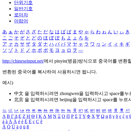
단위기호
일반기호
로마자
아랍어
あ
ぁ
か
が
さ
ざ
た
だ
な
は
ば
ぱ
ま
や
ゃ
ら
わ
ゎ
ん
い
ぃ
き
こ
ご
そ
ぞ
と
ど
の
ほ
ぼ
ぽ
も
よ
ょ
ろ
を
ア
ァ
カ
サ
ザ
タ
ダ
ナ
ハ
バ
パ
マ
ヤ
ャ
ラ
ワ
ヮ
ン
イ
ィ
キ
ギ
ソ
ゾ
ト
ド
ノ
ホ
ボ
ポ
モ
ヨ
ョ
ロ
ヲ
―
http://chineseinput.net/
에서 pinyin(병음)방식으로 중국어를 변환
변환된 중국어를 복사하여 사용하시면 됩니다.
예시)
中文 을 입력하시려면
zhongwen
을 입력하시고 space를
北京 을 입력하시려면
beijing
을 입력하시고 space를 누르
ㅥ
ㅦ
ㅧ
ㅨ
ㅩ
ㅪ
ㅫ
ㅬ
ㅭ
ㅮ
ㅯ
ㅰ
ㅱ
ㅲ
ㅳ
ㅴ
ㅵ
ㅶ
ㅷ
ㅸ
ㅹ
ㅺ
Α
Β
Γ
Δ
Ε
Ζ
Η
Θ
Ι
Κ
Λ
Μ
Ν
Ξ
Ο
Π
Ρ
Σ
Τ
Υ
Φ
Χ
Ψ
Ω
α
β
γ
δ
ε
ζ
η
á
à
Á
À
é
è
É
È
ç
Ç
ê
Ä
Ö
Ü
ä
ö
ü
ß