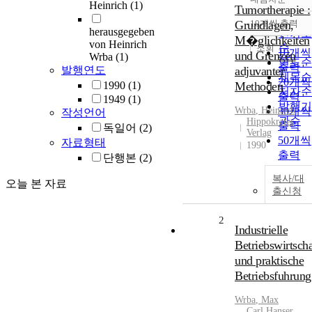
정확도
Heinrich
(1)
Tumortherapie :
순
Grundlagen,
10개씩 출력
내림차
herausgegeben
인기도
M�glichkeiten
von Heinrich
순
조회
10개씩
und Grenzen
Wrba
(1)
연도순
출력
발행연도
adjuvanter
제목순
20개씩
1990
(1)
Methoden
저자순
출력
1949
(1)
발행기
Wrba
, Heinrich
30개씩
작성언어
관순
Hippokrates
출력
독일어
(2)
Verlag
50개씩
자료형태
1990
출력
단행본
(2)
100개
복사/대
오늘 본 자료
출력
출신청
2
Industrielle
Betriebswirtscha
und praktische
Betriebsfuhrung
Wrba
, Max
Carl Hanser