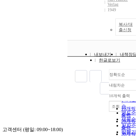
Verlag
1949
복사/대
출신청
내보내기
내책장
한글로보기
정확도순
내림차순
정확도
순
10개씩 출력
내림차
인기도
순
조회
10개씩
연도순
출력
제목순
20개씩
저자순
출력
고객센터 (평일: 09:00~18:00)
발행기
30개씩