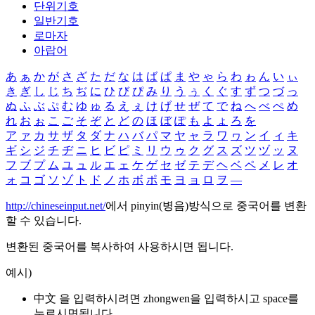
단위기호
일반기호
로마자
아랍어
あ
ぁ
か
が
さ
ざ
た
だ
な
は
ば
ぱ
ま
や
ゃ
ら
わ
ゎ
ん
い
ぃ
き
ぎ
し
じ
ち
ぢ
に
ひ
び
ぴ
み
り
う
ぅ
く
ぐ
す
ず
つ
づ
っ
ぬ
ふ
ぶ
ぷ
む
ゆ
ゅ
る
え
ぇ
け
げ
せ
ぜ
て
で
ね
へ
べ
ぺ
め
れ
お
ぉ
こ
ご
そ
ぞ
と
ど
の
ほ
ぼ
ぽ
も
よ
ょ
ろ
を
ア
ァ
カ
サ
ザ
タ
ダ
ナ
ハ
バ
パ
マ
ヤ
ャ
ラ
ワ
ヮ
ン
イ
ィ
キ
ギ
シ
ジ
チ
ヂ
ニ
ヒ
ビ
ピ
ミ
リ
ウ
ゥ
ク
グ
ス
ズ
ツ
ヅ
ッ
ヌ
フ
ブ
プ
ム
ユ
ュ
ル
エ
ェ
ケ
ゲ
セ
ゼ
テ
デ
ヘ
ベ
ペ
メ
レ
オ
ォ
コ
ゴ
ソ
ゾ
ト
ド
ノ
ホ
ボ
ポ
モ
ヨ
ョ
ロ
ヲ
―
http://chineseinput.net/
에서 pinyin(병음)방식으로 중국어를 변환
할 수 있습니다.
변환된 중국어를 복사하여 사용하시면 됩니다.
예시)
中文 을 입력하시려면
zhongwen
을 입력하시고 space를
누르시면됩니다.