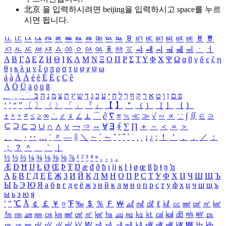
北京 을 입력하시려면
beijing
을 입력하시고 space를 누르
시면 됩니다.
ㅥ
ㅦ
ㅧ
ㅨ
ㅩ
ㅪ
ㅫ
ㅬ
ㅭ
ㅮ
ㅯ
ㅰ
ㅱ
ㅲ
ㅳ
ㅴ
ㅵ
ㅶ
ㅷ
ㅸ
ㅹ
ㅺ
ㅻ
ㅼ
ㅽ
ㅾ
ㅿ
ㆀ
ㆁ
ㆂ
ㆃ
ㆄ
ㆅ
ㆆ
ㆇ
ㆈ
ㆉ
ㆊ
ㆋ
ㆌ
ㆍ
ㆎ
Α
Β
Γ
Δ
Ε
Ζ
Η
Θ
Ι
Κ
Λ
Μ
Ν
Ξ
Ο
Π
Ρ
Σ
Τ
Υ
Φ
Χ
Ψ
Ω
α
β
γ
δ
ε
ζ
η
θ
ι
κ
λ
μ
ν
ξ
ο
π
ρ
σ
τ
υ
φ
χ
ψ
ω
á
à
Á
À
é
è
É
È
ç
Ç
ê
Ä
Ö
Ü
ä
ö
ü
ß
ְ
ֳ
ֲ
ֱ
ָ
ַ
ֵ
ֶ
ִ
ֹ
ּ
ֻ
ׂ
ׁ
ּ
ב
ה
נ
מ
צ
ת
ץ
ש
ד
ג
כ
ע
י
ח
ל
ך
ף
ק
ר
א
ט
ו
ן
ם
פ
‘
’
“
”
〔
〕
〈
〉
「
」
『
』
【
】
＂
（
）
［
］
｛
｝
±
×
÷
≠
≤
≥
∞
∴
♂
♀
∠
⊥
⌒
∂
∇
≡
≒
≪
≫
√
∽
∝
∵
∫
∬
∈
∋
⊆
⊇
⊂
⊃
∪
∩
∧
∨
￢
⇒
⇔
∀
∃
∮
∑
∏
＋
－
＜
＝
＞
、
。
·
‥
…
¨
〃
―
∥
＼
∼
´
～
ˇ
˘
˝
˚
˙
¸
˛
¡
¿
ː
！
＇
，
．
／
：
；
？
＾
＿
｀
｜
½
⅓
⅔
¼
¾
⅛
⅜
⅝
⅞
¹
²
³
⁴
ⁿ
₁
₂
₃
₄
Æ
Ð
Ħ
Ĳ
Ł
Ø
Œ
Þ
Ŧ
Ŋ
æ
đ
ð
ħ
ı
ĳ
ĸ
ŀ
ł
ø
œ
ß
þ
ŧ
ŋ
ŉ
А
Б
В
Г
Д
Е
Ё
Ж
З
И
Й
К
Л
М
Н
О
П
Р
С
Т
У
Ф
Х
Ц
Ч
Ш
Щ
Ъ
Ы
Ь
Э
Ю
Я
а
б
в
г
д
е
ё
ж
з
и
й
к
л
м
н
о
п
р
с
т
у
ф
х
ц
ч
ш
щ
ъ
ы
ь
э
ю
я
′
″
℃
Å
￠
￡
￥
¤
℉
‰
＄
％
Ｆ
￦
㎕
㎖
㎗
ℓ
㎘
㏄
㎣
㎤
㎥
㎦
㎙
㎚
㎛
㎜
㎝
㎞
㎟
㎠
㎡
㎢
㏊
㎍
㎎
㎏
㏏
㎈
㎉
㏈
㎧
㎨
㎰
㎱
㎲
㎳
㎴
㎵
㎶
㎷
㎸
㎹
㎀
㎁
㎂
㎃
㎄
㎺
㎻
㎽
㎾
㎿
㎐
㎑