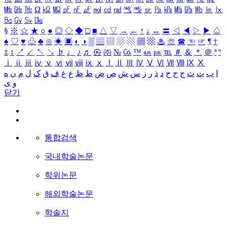
㎒
㎓
㎔
Ω
㏀
㏁
㎊
㎋
㎌
㏖
㏅
㎭
㎮
㎯
㏛
㎩
㎪
㎫
㎬
㏝
㏐
㏓
㏃
㏉
㏜
㏆
§
※
☆
★
○
●
◎
◇
◆
□
■
△
▽
→
←
↑
↓
↔
〓
◁
◀
▷
▶
♤
♠
♡
♥
♧
♣
⊙
◈
▣
◐
◑
▒
▤
▥
▨
▧
▦
▩
♨
☏
☎
☜
☞
¶
†
‡
↕
↗
↙
↖
↘
♭
♩
♪
♬
㉿
㈜
№
㏇
™
㏂
㏘
℡
＃
＆
＊
＠
ª
º
ⅰ
ⅱ
ⅲ
ⅳ
ⅴ
ⅵ
ⅶ
ⅷ
ⅸ
ⅹ
Ⅰ
Ⅱ
Ⅲ
Ⅳ
Ⅴ
Ⅵ
Ⅶ
Ⅷ
Ⅸ
Ⅹ
ا
ب
ت
ث
ج
ح
خ
د
ذ
ر
ز
س
ش
ص
ض
ط
ظ
ع
غ
ف
ق
ک
ل
م
ن
ه
و
ی
닫기
통합검색
국내학술논문
학위논문
해외학술논문
학술지