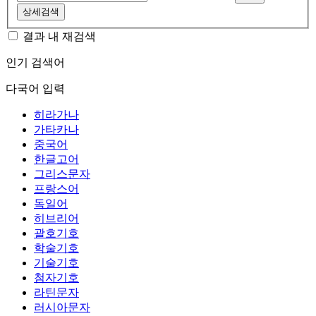
상세검색
결과 내 재검색
인기 검색어
다국어 입력
히라가나
가타카나
중국어
한글고어
그리스문자
프랑스어
독일어
히브리어
괄호기호
학술기호
기술기호
첨자기호
라틴문자
러시아문자