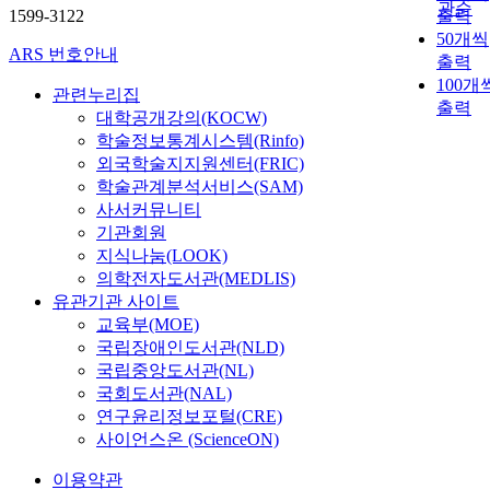
관순
1599-3122
출력
50개씩
ARS 번호안내
출력
100개
관련누리집
출력
대학공개강의(KOCW)
학술정보통계시스템(Rinfo)
외국학술지지원센터(FRIC)
학술관계분석서비스(SAM)
사서커뮤니티
기관회원
지식나눔(LOOK)
의학전자도서관(MEDLIS)
유관기관 사이트
교육부(MOE)
국립장애인도서관(NLD)
국립중앙도서관(NL)
국회도서관(NAL)
연구윤리정보포털(CRE)
사이언스온 (ScienceON)
이용약관