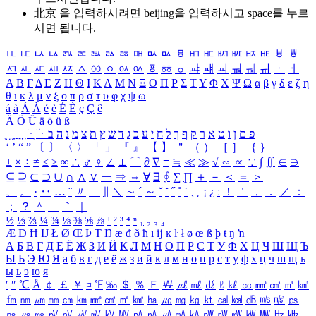
北京 을 입력하시려면
beijing
을 입력하시고 space를 누르
시면 됩니다.
ㅥ
ㅦ
ㅧ
ㅨ
ㅩ
ㅪ
ㅫ
ㅬ
ㅭ
ㅮ
ㅯ
ㅰ
ㅱ
ㅲ
ㅳ
ㅴ
ㅵ
ㅶ
ㅷ
ㅸ
ㅹ
ㅺ
ㅻ
ㅼ
ㅽ
ㅾ
ㅿ
ㆀ
ㆁ
ㆂ
ㆃ
ㆄ
ㆅ
ㆆ
ㆇ
ㆈ
ㆉ
ㆊ
ㆋ
ㆌ
ㆍ
ㆎ
Α
Β
Γ
Δ
Ε
Ζ
Η
Θ
Ι
Κ
Λ
Μ
Ν
Ξ
Ο
Π
Ρ
Σ
Τ
Υ
Φ
Χ
Ψ
Ω
α
β
γ
δ
ε
ζ
η
θ
ι
κ
λ
μ
ν
ξ
ο
π
ρ
σ
τ
υ
φ
χ
ψ
ω
á
à
Á
À
é
è
É
È
ç
Ç
ê
Ä
Ö
Ü
ä
ö
ü
ß
ְ
ֳ
ֲ
ֱ
ָ
ַ
ֵ
ֶ
ִ
ֹ
ּ
ֻ
ׂ
ׁ
ּ
ב
ה
נ
מ
צ
ת
ץ
ש
ד
ג
כ
ע
י
ח
ל
ך
ף
ק
ר
א
ט
ו
ן
ם
פ
‘
’
“
”
〔
〕
〈
〉
「
」
『
』
【
】
＂
（
）
［
］
｛
｝
±
×
÷
≠
≤
≥
∞
∴
♂
♀
∠
⊥
⌒
∂
∇
≡
≒
≪
≫
√
∽
∝
∵
∫
∬
∈
∋
⊆
⊇
⊂
⊃
∪
∩
∧
∨
￢
⇒
⇔
∀
∃
∮
∑
∏
＋
－
＜
＝
＞
、
。
·
‥
…
¨
〃
―
∥
＼
∼
´
～
ˇ
˘
˝
˚
˙
¸
˛
¡
¿
ː
！
＇
，
．
／
：
；
？
＾
＿
｀
｜
½
⅓
⅔
¼
¾
⅛
⅜
⅝
⅞
¹
²
³
⁴
ⁿ
₁
₂
₃
₄
Æ
Ð
Ħ
Ĳ
Ł
Ø
Œ
Þ
Ŧ
Ŋ
æ
đ
ð
ħ
ı
ĳ
ĸ
ŀ
ł
ø
œ
ß
þ
ŧ
ŋ
ŉ
А
Б
В
Г
Д
Е
Ё
Ж
З
И
Й
К
Л
М
Н
О
П
Р
С
Т
У
Ф
Х
Ц
Ч
Ш
Щ
Ъ
Ы
Ь
Э
Ю
Я
а
б
в
г
д
е
ё
ж
з
и
й
к
л
м
н
о
п
р
с
т
у
ф
х
ц
ч
ш
щ
ъ
ы
ь
э
ю
я
′
″
℃
Å
￠
￡
￥
¤
℉
‰
＄
％
Ｆ
￦
㎕
㎖
㎗
ℓ
㎘
㏄
㎣
㎤
㎥
㎦
㎙
㎚
㎛
㎜
㎝
㎞
㎟
㎠
㎡
㎢
㏊
㎍
㎎
㎏
㏏
㎈
㎉
㏈
㎧
㎨
㎰
㎱
㎲
㎳
㎴
㎵
㎶
㎷
㎸
㎹
㎀
㎁
㎂
㎃
㎄
㎺
㎻
㎽
㎾
㎿
㎐
㎑