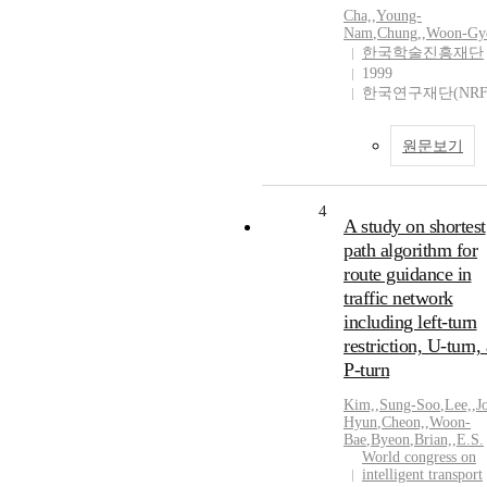
Cha,
,
Young-
Nam
,
Chung,
,
Woon-Gy
한국학술진흥재단
1999
한국연구재단(NRF
원문보기
4
A study on shortest
path algorithm for
route guidance in
traffic network
including left-turn
restriction, U-turn,
P-turn
Kim,
,
Sung-Soo
,
Lee,
,
J
Hyun
,
Cheon,
,
Woon-
Bae
,
Byeon
,
Brian,
,
E.S.
World congress on
intelligent transport