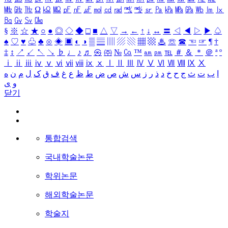
㎒
㎓
㎔
Ω
㏀
㏁
㎊
㎋
㎌
㏖
㏅
㎭
㎮
㎯
㏛
㎩
㎪
㎫
㎬
㏝
㏐
㏓
㏃
㏉
㏜
㏆
§
※
☆
★
○
●
◎
◇
◆
□
■
△
▽
→
←
↑
↓
↔
〓
◁
◀
▷
▶
♤
♠
♡
♥
♧
♣
⊙
◈
▣
◐
◑
▒
▤
▥
▨
▧
▦
▩
♨
☏
☎
☜
☞
¶
†
‡
↕
↗
↙
↖
↘
♭
♩
♪
♬
㉿
㈜
№
㏇
™
㏂
㏘
℡
＃
＆
＊
＠
ª
º
ⅰ
ⅱ
ⅲ
ⅳ
ⅴ
ⅵ
ⅶ
ⅷ
ⅸ
ⅹ
Ⅰ
Ⅱ
Ⅲ
Ⅳ
Ⅴ
Ⅵ
Ⅶ
Ⅷ
Ⅸ
Ⅹ
ا
ب
ت
ث
ج
ح
خ
د
ذ
ر
ز
س
ش
ص
ض
ط
ظ
ع
غ
ف
ق
ک
ل
م
ن
ه
و
ی
닫기
통합검색
국내학술논문
학위논문
해외학술논문
학술지