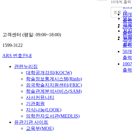
10개씩 출력
내림
인
순
조회
10
연
출력
제
20
저
출력
고객센터 (평일: 09:00~18:00)
발
30
관
1599-3122
출력
50
ARS 번호안내
출력
10
관련누리집
출력
대학공개강의(KOCW)
학술정보통계시스템(Rinfo)
외국학술지지원센터(FRIC)
학술관계분석서비스(SAM)
사서커뮤니티
기관회원
지식나눔(LOOK)
의학전자도서관(MEDLIS)
유관기관 사이트
교육부(MOE)