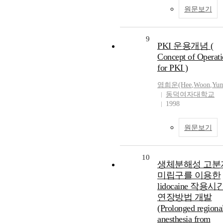
원문보기
9
PKI 운용개념 (
Concept of Operati
for PKI )
염희운(Hee
,
Woon
,
Yu
동덕여자대학교
1998
원문보기
10
생체분해성 고분
미립구를 이용한
lidocaine 작용
연장방법 개발
(Prolonged regiona
anesthesia from