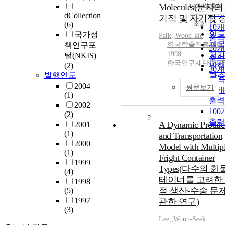
순
Molecules(분자의
10개씩 출력
내림
인
dCollection
기적 및 자기적 
순
조회
(6)
10
연
국가정
Paik,
,
Woon-kie
출력
제
책연구포
한국학술진흥재단
20
1998
저
털(NKIS)
출력
한국연구재단(NRF
(2)
발
30
발행연도
관
출력
2004
원문보기
50
(1)
출력
2002
10
(2)
2
출력
A Dynamic Produc
2001
(1)
and Transportation
2000
Model with Multip
(1)
Fright Container
1999
Types(다수의 화
(4)
테이너를 고려한
1998
적 생산-수송 문
(5)
1997
관한 연구)
(3)
Lee,
,
Woon-Seek