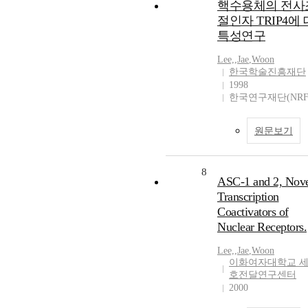
핵수용체의 전사
절인자 TRIP4에
특성연구
Lee,
,
Jae
,
Woon
한국학술진흥재단
1998
한국연구재단(NRF
원문보기
8
ASC-1 and 2, Nov
Transcription
Coactivators of
Nuclear Receptors.
Lee,
,
Jae
,
Woon
이화여자대학교 
호전달연구센터
2000