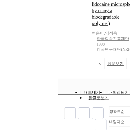
lidocaine microsph
by using a
biodegradable
polymer)
백운이
,
임정옥
한국학술진흥재단
1998
한국연구재단(NRF
원문보기
내보내기
내책장담기
한글로보기
정확도순
내림차순
정
순