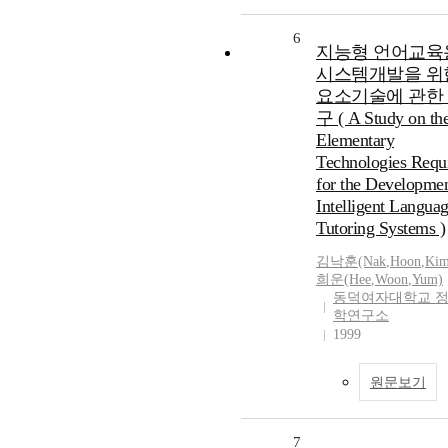
6
지능형 언어교육
시스템개발을 위
요소기술에 관한
구 ( A Study on th
Elementary
Technologies Requ
for the Developmen
Intelligent Langua
Tutoring Systems )
김낙훈(Nak
,
Hoon
,
Kim
희운(Hee
,
Woon
,
Yum)
동덕여자대학교 
학연구소
1999
원문보기
7