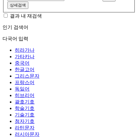
상세검색
결과 내 재검색
인기 검색어
다국어 입력
히라가나
가타카나
중국어
한글고어
그리스문자
프랑스어
독일어
히브리어
괄호기호
학술기호
기술기호
첨자기호
라틴문자
러시아문자