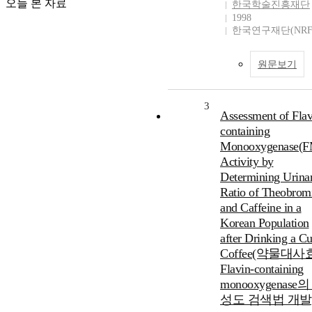
오늘 본 자료
한국학술진흥재단
1998
한국연구재단(NRF
원문보기
3
Assessment of Flav
containing
Monooxygenase(
Activity by
Determining Urina
Ratio of Theobrom
and Caffeine in a
Korean Population
after Drinking a Cu
Coffee(약물대
Flavin-containing
monooxygenase의
성도 검색법 개발