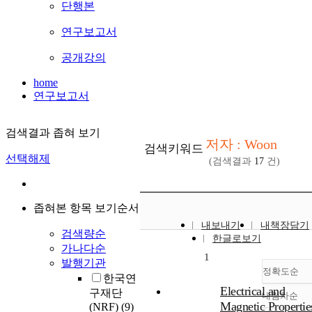
단행본
연구보고서
공개강의
home
연구보고서
검색결과 좁혀 보기
저자 : Woon
검색키워드
선택해제
(검색결과
17
건)
좁혀본 항목 보기순서
내보내기
내책장담기
검색량순
한글로보기
가나다순
1
발행기관
정확도순
한국연
Electrical and
구재단
내림차순
정
Magnetic Propertie
(NRF)
(9)