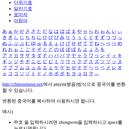
단위기호
일반기호
로마자
아랍어
あ
ぁ
か
が
さ
ざ
た
だ
な
は
ば
ぱ
ま
や
ゃ
ら
わ
ゎ
ん
い
ぃ
き
ぎ
し
じ
ち
ぢ
に
ひ
び
ぴ
み
り
う
ぅ
く
ぐ
す
ず
つ
づ
っ
ぬ
ふ
ぶ
ぷ
む
ゆ
ゅ
る
え
ぇ
け
げ
せ
ぜ
て
で
ね
へ
べ
ぺ
め
れ
お
ぉ
こ
ご
そ
ぞ
と
ど
の
ほ
ぼ
ぽ
も
よ
ょ
ろ
を
ア
ァ
カ
サ
ザ
タ
ダ
ナ
ハ
バ
パ
マ
ヤ
ャ
ラ
ワ
ヮ
ン
イ
ィ
キ
ギ
シ
ジ
チ
ヂ
ニ
ヒ
ビ
ピ
ミ
リ
ウ
ゥ
ク
グ
ス
ズ
ツ
ヅ
ッ
ヌ
フ
ブ
プ
ム
ユ
ュ
ル
エ
ェ
ケ
ゲ
セ
ゼ
テ
デ
ヘ
ベ
ペ
メ
レ
オ
ォ
コ
ゴ
ソ
ゾ
ト
ド
ノ
ホ
ボ
ポ
モ
ヨ
ョ
ロ
ヲ
―
http://chineseinput.net/
에서 pinyin(병음)방식으로 중국어를 변환
할 수 있습니다.
변환된 중국어를 복사하여 사용하시면 됩니다.
예시)
中文 을 입력하시려면
zhongwen
을 입력하시고 space를
누르시면됩니다.