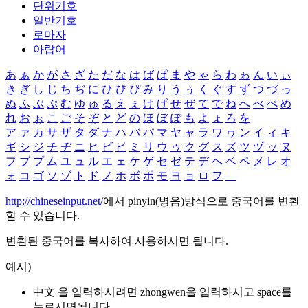
단위기호
일반기호
로마자
아랍어
あ
ぁ
か
が
さ
ざ
た
だ
な
は
ば
ぱ
ま
や
ゃ
ら
わ
ゎ
ん
い
ぃ
き
ぎ
し
じ
ち
ぢ
に
ひ
び
ぴ
み
り
う
ぅ
く
ぐ
す
ず
つ
づ
っ
ぬ
ふ
ぶ
ぷ
む
ゆ
ゅ
る
え
ぇ
け
げ
せ
ぜ
て
で
ね
へ
べ
ぺ
め
れ
お
ぉ
こ
ご
そ
ぞ
と
ど
の
ほ
ぼ
ぽ
も
よ
ょ
ろ
を
ア
ァ
カ
サ
ザ
タ
ダ
ナ
ハ
バ
パ
マ
ヤ
ャ
ラ
ワ
ヮ
ン
イ
ィ
キ
ギ
シ
ジ
チ
ヂ
ニ
ヒ
ビ
ピ
ミ
リ
ウ
ゥ
ク
グ
ス
ズ
ツ
ヅ
ッ
ヌ
フ
ブ
プ
ム
ユ
ュ
ル
エ
ェ
ケ
ゲ
セ
ゼ
テ
デ
ヘ
ベ
ペ
メ
レ
オ
ォ
コ
ゴ
ソ
ゾ
ト
ド
ノ
ホ
ボ
ポ
モ
ヨ
ョ
ロ
ヲ
―
http://chineseinput.net/
에서 pinyin(병음)방식으로 중국어를 변환
할 수 있습니다.
변환된 중국어를 복사하여 사용하시면 됩니다.
예시)
中文 을 입력하시려면
zhongwen
을 입력하시고 space를
누르시면됩니다.