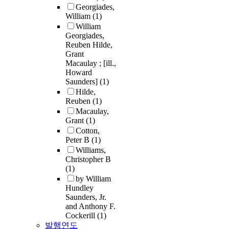
Georgiades,
William
(1)
William
Georgiades,
Reuben Hilde,
Grant
Macaulay ; [ill.,
Howard
Saunders]
(1)
Hilde,
Reuben
(1)
Macaulay,
Grant
(1)
Cotton,
Peter B
(1)
Williams,
Christopher B
(1)
by William
Hundley
Saunders, Jr.
and Anthony F.
Cockerill
(1)
발행연도