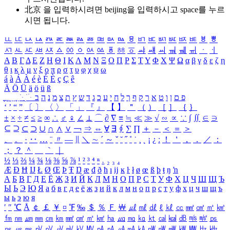
北京 을 입력하시려면
beijing
을 입력하시고 space를 누르
시면 됩니다.
ㅥ
ㅦ
ㅧ
ㅨ
ㅩ
ㅪ
ㅫ
ㅬ
ㅭ
ㅮ
ㅯ
ㅰ
ㅱ
ㅲ
ㅳ
ㅴ
ㅵ
ㅶ
ㅷ
ㅸ
ㅹ
ㅺ
ㅻ
ㅼ
ㅽ
ㅾ
ㅿ
ㆀ
ㆁ
ㆂ
ㆃ
ㆄ
ㆅ
ㆆ
ㆇ
ㆈ
ㆉ
ㆊ
ㆋ
ㆌ
ㆍ
ㆎ
Α
Β
Γ
Δ
Ε
Ζ
Η
Θ
Ι
Κ
Λ
Μ
Ν
Ξ
Ο
Π
Ρ
Σ
Τ
Υ
Φ
Χ
Ψ
Ω
α
β
γ
δ
ε
ζ
η
θ
ι
κ
λ
μ
ν
ξ
ο
π
ρ
σ
τ
υ
φ
χ
ψ
ω
á
à
Á
À
é
è
É
È
ç
Ç
ê
Ä
Ö
Ü
ä
ö
ü
ß
ְ
ֳ
ֲ
ֱ
ָ
ַ
ֵ
ֶ
ִ
ֹ
ּ
ֻ
ׂ
ׁ
ּ
ב
ה
נ
מ
צ
ת
ץ
ש
ד
ג
כ
ע
י
ח
ל
ך
ף
ק
ר
א
ט
ו
ן
ם
פ
‘
’
“
”
〔
〕
〈
〉
「
」
『
』
【
】
＂
（
）
［
］
｛
｝
±
×
÷
≠
≤
≥
∞
∴
♂
♀
∠
⊥
⌒
∂
∇
≡
≒
≪
≫
√
∽
∝
∵
∫
∬
∈
∋
⊆
⊇
⊂
⊃
∪
∩
∧
∨
￢
⇒
⇔
∀
∃
∮
∑
∏
＋
－
＜
＝
＞
、
。
·
‥
…
¨
〃
―
∥
＼
∼
´
～
ˇ
˘
˝
˚
˙
¸
˛
¡
¿
ː
！
＇
，
．
／
：
；
？
＾
＿
｀
｜
½
⅓
⅔
¼
¾
⅛
⅜
⅝
⅞
¹
²
³
⁴
ⁿ
₁
₂
₃
₄
Æ
Ð
Ħ
Ĳ
Ł
Ø
Œ
Þ
Ŧ
Ŋ
æ
đ
ð
ħ
ı
ĳ
ĸ
ŀ
ł
ø
œ
ß
þ
ŧ
ŋ
ŉ
А
Б
В
Г
Д
Е
Ё
Ж
З
И
Й
К
Л
М
Н
О
П
Р
С
Т
У
Ф
Х
Ц
Ч
Ш
Щ
Ъ
Ы
Ь
Э
Ю
Я
а
б
в
г
д
е
ё
ж
з
и
й
к
л
м
н
о
п
р
с
т
у
ф
х
ц
ч
ш
щ
ъ
ы
ь
э
ю
я
′
″
℃
Å
￠
￡
￥
¤
℉
‰
＄
％
Ｆ
￦
㎕
㎖
㎗
ℓ
㎘
㏄
㎣
㎤
㎥
㎦
㎙
㎚
㎛
㎜
㎝
㎞
㎟
㎠
㎡
㎢
㏊
㎍
㎎
㎏
㏏
㎈
㎉
㏈
㎧
㎨
㎰
㎱
㎲
㎳
㎴
㎵
㎶
㎷
㎸
㎹
㎀
㎁
㎂
㎃
㎄
㎺
㎻
㎽
㎾
㎿
㎐
㎑