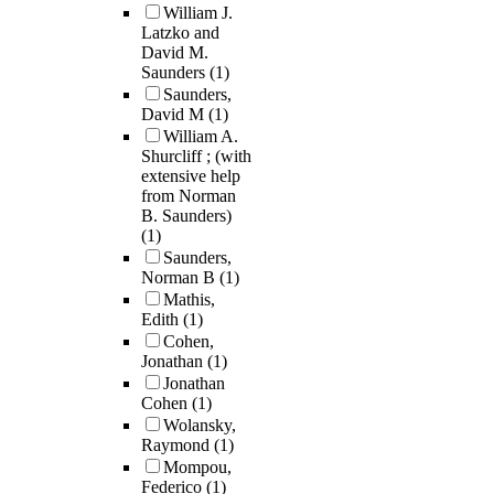
William J.
Latzko and
David M.
Saunders
(1)
Saunders,
David M
(1)
William A.
Shurcliff ; (with
extensive help
from Norman
B. Saunders)
(1)
Saunders,
Norman B
(1)
Mathis,
Edith
(1)
Cohen,
Jonathan
(1)
Jonathan
Cohen
(1)
Wolansky,
Raymond
(1)
Mompou,
Federico
(1)