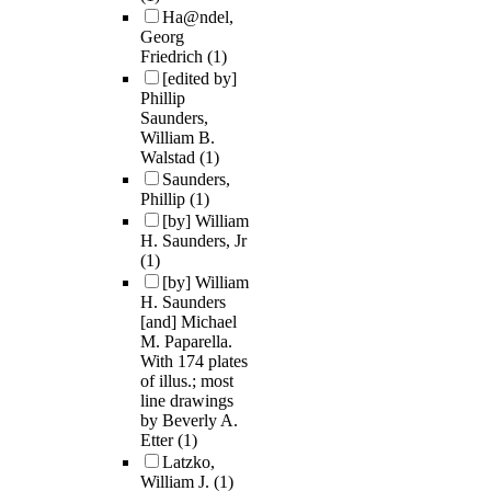
Ha@ndel,
Georg
Friedrich
(1)
[edited by]
Phillip
Saunders,
William B.
Walstad
(1)
Saunders,
Phillip
(1)
[by] William
H. Saunders, Jr
(1)
[by] William
H. Saunders
[and] Michael
M. Paparella.
With 174 plates
of illus.; most
line drawings
by Beverly A.
Etter
(1)
Latzko,
William J.
(1)