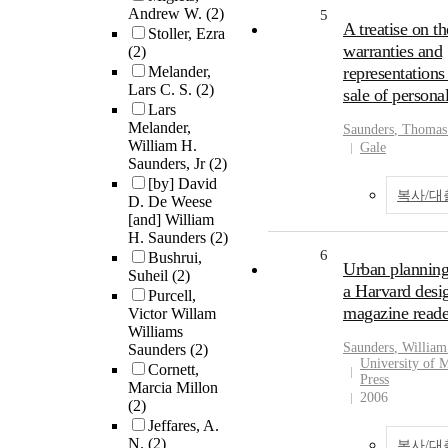
Andrew W.
(2)
5
A treatise on t
Stoller, Ezra
warranties and
(2)
Melander,
representations
Lars C. S.
(2)
sale of personal
Lars
Melander,
Saunders
, Thoma
William H.
Gale
Saunders, Jr
(2)
[by] David
복사/대
D. De Weese
[and] William
H. Saunders
(2)
6
Bushrui,
Urban planning
Suheil
(2)
a Harvard desi
Purcell,
magazine reade
Victor Willam
Williams
Saunders
,
William
Saunders
(2)
University of 
Cornett,
Press
Marcia Millon
2006
(2)
Jeffares, A.
N.
(2)
복사/대