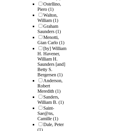
Ostellino,
Piero
(1)
Walton,
William
(1)
Graham
Saunders
(1)
Menotti,
Gian Carlo
(1)
[by] William
H. Havener,
William H.
Saunders [and]
Betty S.
Bergersen
(1)
Anderson,
Robert
Meredith
(1)
Sanders,
William B.
(1)
Saint-
Sae@ns,
Camille
(1)
Dale, Peter
(1)