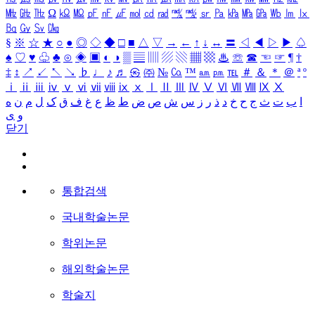
㎒
㎓
㎔
Ω
㏀
㏁
㎊
㎋
㎌
㏖
㏅
㎭
㎮
㎯
㏛
㎩
㎪
㎫
㎬
㏝
㏐
㏓
㏃
㏉
㏜
㏆
§
※
☆
★
○
●
◎
◇
◆
□
■
△
▽
→
←
↑
↓
↔
〓
◁
◀
▷
▶
♤
♠
♡
♥
♧
♣
⊙
◈
▣
◐
◑
▒
▤
▥
▨
▧
▦
▩
♨
☏
☎
☜
☞
¶
†
‡
↕
↗
↙
↖
↘
♭
♩
♪
♬
㉿
㈜
№
㏇
™
㏂
㏘
℡
＃
＆
＊
＠
ª
º
ⅰ
ⅱ
ⅲ
ⅳ
ⅴ
ⅵ
ⅶ
ⅷ
ⅸ
ⅹ
Ⅰ
Ⅱ
Ⅲ
Ⅳ
Ⅴ
Ⅵ
Ⅶ
Ⅷ
Ⅸ
Ⅹ
ا
ب
ت
ث
ج
ح
خ
د
ذ
ر
ز
س
ش
ص
ض
ط
ظ
ع
غ
ف
ق
ک
ل
م
ن
ه
و
ی
닫기
통합검색
국내학술논문
학위논문
해외학술논문
학술지