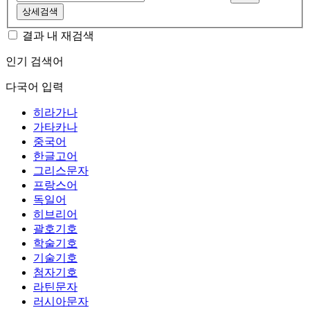
상세검색
결과 내 재검색
인기 검색어
다국어 입력
히라가나
가타카나
중국어
한글고어
그리스문자
프랑스어
독일어
히브리어
괄호기호
학술기호
기술기호
첨자기호
라틴문자
러시아문자