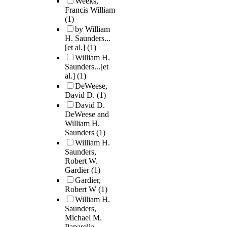
Weeks,
Francis William
(1)
by William
H. Saunders...
[et al.]
(1)
William H.
Saunders...[et
al.]
(1)
DeWeese,
David D.
(1)
David D.
DeWeese and
William H.
Saunders
(1)
William H.
Saunders,
Robert W.
Gardier
(1)
Gardier,
Robert W
(1)
William H.
Saunders,
Michael M.
Paparella,