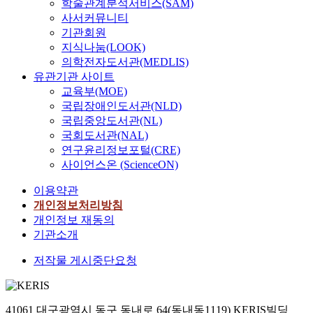
학술관계분석서비스(SAM)
사서커뮤니티
기관회원
지식나눔(LOOK)
의학전자도서관(MEDLIS)
유관기관 사이트
교육부(MOE)
국립장애인도서관(NLD)
국립중앙도서관(NL)
국회도서관(NAL)
연구윤리정보포털(CRE)
사이언스온 (ScienceON)
이용약관
개인정보처리방침
개인정보 재동의
기관소개
저작물 게시중단요청
41061 대구광역시 동구 동내로 64(동내동1119) KERIS빌딩