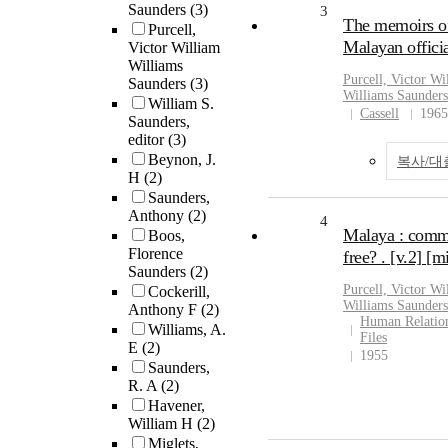
Saunders
(3)
3
The memoirs o
Purcell,
Malayan officia
Victor William
Williams
Purcell, Victor
Wi
Saunders
(3)
Williams
Saunders
William S.
Cassell
1965
Saunders,
editor
(3)
Beynon, J.
복사/대
H
(2)
Saunders,
Anthony
(2)
4
Malaya : comm
Boos,
Florence
free? . [v.2] [m
Saunders
(2)
Purcell, Victor
Wi
Cockerill,
Williams
Saunders
Anthony F
(2)
Human Relatio
Williams, A.
Files
E
(2)
1955
Saunders,
R. A
(2)
Havener,
William H
(2)
Miglets,