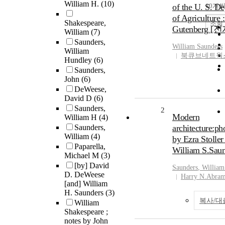
William H.
(10)
of the U. S. D
10개
of Agriculture :
Shakespeare,
조회
Gutenberg [
William
(7)
Saunders,
William
Saunders
William
북큐브네트웍
Hundley
(6)
Saunders,
John
(6)
DeWeese,
David D
(6)
Saunders,
2
Modern
William H
(4)
Saunders,
architecture:ph
William
(4)
by Ezra Stoller
Paparella,
William S.Saun
Michael M
(3)
[by] David
Saunders
,
William
D. DeWeese
Harry N.Abra
[and] William
H. Saunders
(3)
복사/대
William
Shakespeare ;
notes by John