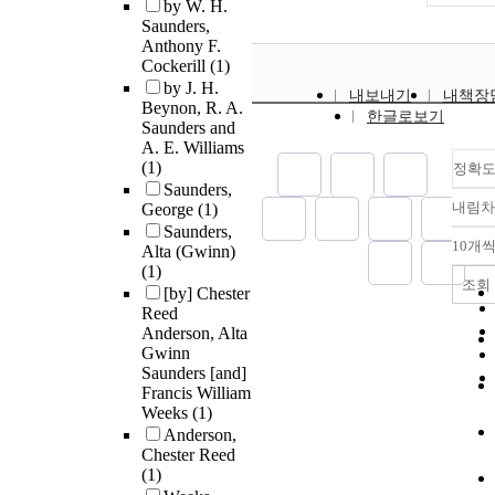
by W. H.
Saunders,
Anthony F.
Cockerill
(1)
by J. H.
내보내기
내책장
Beynon, R. A.
한글로보기
Saunders and
A. E. Williams
(1)
정확
Saunders,
내림차
George
(1)
Saunders,
10개
Alta (Gwinn)
(1)
조회
[by] Chester
Reed
Anderson, Alta
Gwinn
Saunders [and]
Francis William
Weeks
(1)
Anderson,
Chester Reed
(1)