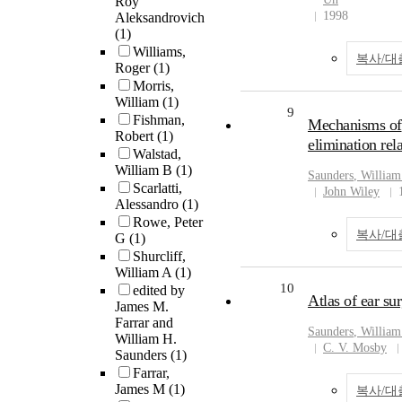
Roy
1998
Aleksandrovich
(1)
Williams,
복사/대
Roger
(1)
Morris,
William
(1)
9
Fishman,
Mechanisms of
Robert
(1)
elimination rel
Walstad,
William B
(1)
Saunders
,
William
Scarlatti,
John Wiley
Alessandro
(1)
Rowe, Peter
복사/대
G
(1)
Shurcliff,
William A
(1)
10
edited by
Atlas of ear su
James M.
Farrar and
Saunders
,
William
William H.
C. V. Mosby
Saunders
(1)
Farrar,
James M
(1)
복사/대