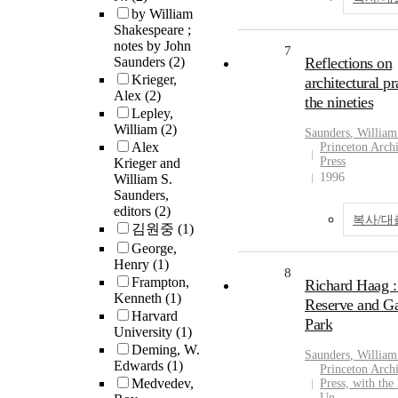
by William
Shakespeare ;
notes by John
7
Saunders
(2)
Reflections on
Krieger,
architectural pr
Alex
(2)
the nineties
Lepley,
William
(2)
Saunders
,
William
Alex
Princeton Archi
Press
Krieger and
1996
William S.
Saunders,
editors
(2)
복사/대
김원중
(1)
George,
Henry
(1)
8
Frampton,
Richard Haag :
Kenneth
(1)
Reserve and G
Harvard
Park
University
(1)
Deming, W.
Saunders
,
William
Edwards
(1)
Princeton Archi
Medvedev,
Press, with the
Un