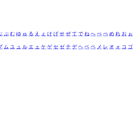
ぶ
ぷ
む
ゆ
ゅ
る
え
ぇ
け
げ
せ
ぜ
て
で
ね
へ
べ
ぺ
め
れ
お
ぉ
プ
ム
ユ
ュ
ル
エ
ェ
ケ
ゲ
セ
ゼ
テ
デ
ヘ
ベ
ペ
メ
レ
オ
ォ
コ
ゴ