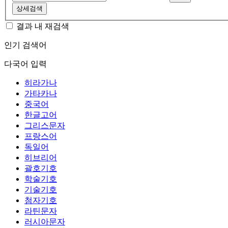
상세검색
결과 내 재검색
인기 검색어
다국어 입력
히라가나
가타카나
중국어
한글고어
그리스문자
프랑스어
독일어
히브리어
괄호기호
학술기호
기술기호
첨자기호
라틴문자
러시아문자