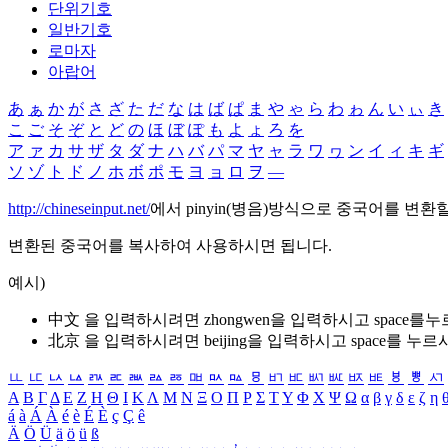
단위기호
일반기호
로마자
아랍어
あ
ぁ
か
が
さ
ざ
た
だ
な
は
ば
ぱ
ま
や
ゃ
ら
わ
ゎ
ん
い
ぃ
き
こ
ご
そ
ぞ
と
ど
の
ほ
ぼ
ぽ
も
よ
ょ
ろ
を
ア
ァ
カ
サ
ザ
タ
ダ
ナ
ハ
バ
パ
マ
ヤ
ャ
ラ
ワ
ヮ
ン
イ
ィ
キ
ギ
ソ
ゾ
ト
ド
ノ
ホ
ボ
ポ
モ
ヨ
ョ
ロ
ヲ
―
http://chineseinput.net/
에서 pinyin(병음)방식으로 중국어를 변환
변환된 중국어를 복사하여 사용하시면 됩니다.
예시)
中文 을 입력하시려면
zhongwen
을 입력하시고 space를
北京 을 입력하시려면
beijing
을 입력하시고 space를 누르
ㅥ
ㅦ
ㅧ
ㅨ
ㅩ
ㅪ
ㅫ
ㅬ
ㅭ
ㅮ
ㅯ
ㅰ
ㅱ
ㅲ
ㅳ
ㅴ
ㅵ
ㅶ
ㅷ
ㅸ
ㅹ
ㅺ
Α
Β
Γ
Δ
Ε
Ζ
Η
Θ
Ι
Κ
Λ
Μ
Ν
Ξ
Ο
Π
Ρ
Σ
Τ
Υ
Φ
Χ
Ψ
Ω
α
β
γ
δ
ε
ζ
η
á
à
Á
À
é
è
É
È
ç
Ç
ê
Ä
Ö
Ü
ä
ö
ü
ß