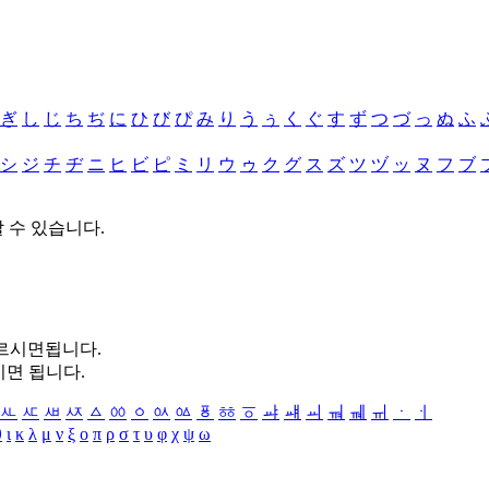
ぎ
し
じ
ち
ぢ
に
ひ
び
ぴ
み
り
う
ぅ
く
ぐ
す
ず
つ
づ
っ
ぬ
ふ
シ
ジ
チ
ヂ
ニ
ヒ
ビ
ピ
ミ
リ
ウ
ゥ
ク
グ
ス
ズ
ツ
ヅ
ッ
ヌ
フ
ブ
할 수 있습니다.
누르시면됩니다.
시면 됩니다.
ㅻ
ㅼ
ㅽ
ㅾ
ㅿ
ㆀ
ㆁ
ㆂ
ㆃ
ㆄ
ㆅ
ㆆ
ㆇ
ㆈ
ㆉ
ㆊ
ㆋ
ㆌ
ㆍ
ㆎ
θ
ι
κ
λ
μ
ν
ξ
ο
π
ρ
σ
τ
υ
φ
χ
ψ
ω