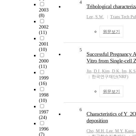
4
Tribological characteri
2003
(8)
Lee,
,
S.W.
Trans Tech Pub
2002
원문보기
(11)
2001
(10)
5
Successful Pregnancy Af
Vitro from Single-cell 
2000
(11)
Jin,
,
D.I.
,
Kim,
,
D.K.
,
Im,
,
K.S
한국연구재단(NRF)
1999
(16)
원문보기
1998
(10)
6
1997
Characteristics of Y_2O
(24)
deposition
1996
Cho,
,
M.H.
,
Lee.
,
M.Y.
,
Kang,
(7)