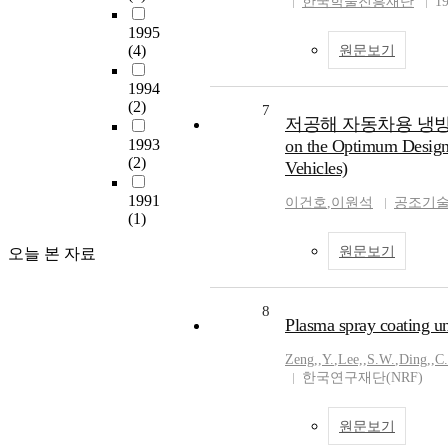
한국학술진흥재단
1
1995
(4)
원문보기
1994
(2)
7
저공해 자동차용 냉방시
1993
on the Optimum Design
(2)
Vehicles)
1991
이건호
,
이원석
공조기
(1)
원문보기
오늘 본 자료
8
Plasma spray coating un
Zeng,
,
Y.
,
Lee,
,
S.W.
,
Ding,
,
C
한국연구재단(NRF)
원문보기