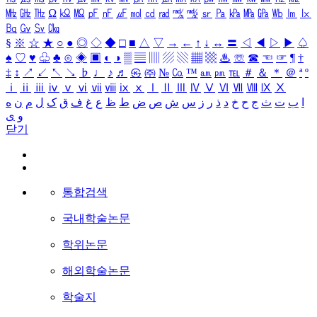
㎒
㎓
㎔
Ω
㏀
㏁
㎊
㎋
㎌
㏖
㏅
㎭
㎮
㎯
㏛
㎩
㎪
㎫
㎬
㏝
㏐
㏓
㏃
㏉
㏜
㏆
§
※
☆
★
○
●
◎
◇
◆
□
■
△
▽
→
←
↑
↓
↔
〓
◁
◀
▷
▶
♤
♠
♡
♥
♧
♣
⊙
◈
▣
◐
◑
▒
▤
▥
▨
▧
▦
▩
♨
☏
☎
☜
☞
¶
†
‡
↕
↗
↙
↖
↘
♭
♩
♪
♬
㉿
㈜
№
㏇
™
㏂
㏘
℡
＃
＆
＊
＠
ª
º
ⅰ
ⅱ
ⅲ
ⅳ
ⅴ
ⅵ
ⅶ
ⅷ
ⅸ
ⅹ
Ⅰ
Ⅱ
Ⅲ
Ⅳ
Ⅴ
Ⅵ
Ⅶ
Ⅷ
Ⅸ
Ⅹ
ا
ب
ت
ث
ج
ح
خ
د
ذ
ر
ز
س
ش
ص
ض
ط
ظ
ع
غ
ف
ق
ک
ل
م
ن
ه
و
ی
닫기
통합검색
국내학술논문
학위논문
해외학술논문
학술지