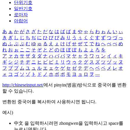
단위기호
일반기호
로마자
아랍어
あ
ぁ
か
が
さ
ざ
た
だ
な
は
ば
ぱ
ま
や
ゃ
ら
わ
ゎ
ん
い
ぃ
き
ぎ
し
じ
ち
ぢ
に
ひ
び
ぴ
み
り
う
ぅ
く
ぐ
す
ず
つ
づ
っ
ぬ
ふ
ぶ
ぷ
む
ゆ
ゅ
る
え
ぇ
け
げ
せ
ぜ
て
で
ね
へ
べ
ぺ
め
れ
お
ぉ
こ
ご
そ
ぞ
と
ど
の
ほ
ぼ
ぽ
も
よ
ょ
ろ
を
ア
ァ
カ
サ
ザ
タ
ダ
ナ
ハ
バ
パ
マ
ヤ
ャ
ラ
ワ
ヮ
ン
イ
ィ
キ
ギ
シ
ジ
チ
ヂ
ニ
ヒ
ビ
ピ
ミ
リ
ウ
ゥ
ク
グ
ス
ズ
ツ
ヅ
ッ
ヌ
フ
ブ
プ
ム
ユ
ュ
ル
エ
ェ
ケ
ゲ
セ
ゼ
テ
デ
ヘ
ベ
ペ
メ
レ
オ
ォ
コ
ゴ
ソ
ゾ
ト
ド
ノ
ホ
ボ
ポ
モ
ヨ
ョ
ロ
ヲ
―
http://chineseinput.net/
에서 pinyin(병음)방식으로 중국어를 변환
할 수 있습니다.
변환된 중국어를 복사하여 사용하시면 됩니다.
예시)
中文 을 입력하시려면
zhongwen
을 입력하시고 space를
누르시면됩니다.