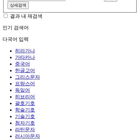
상세검색
결과 내 재검색
인기 검색어
다국어 입력
히라가나
가타카나
중국어
한글고어
그리스문자
프랑스어
독일어
히브리어
괄호기호
학술기호
기술기호
첨자기호
라틴문자
러시아문자