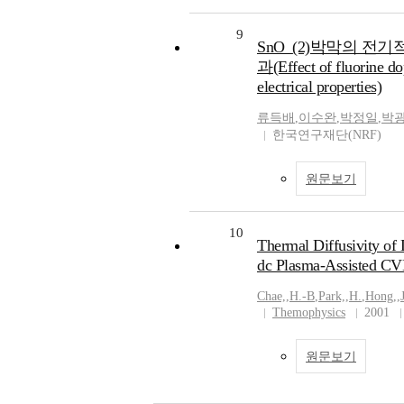
9
SnO_(2)박막의 전기
과(Effect of fluorine do
electrical properties)
류득배
,
이수완
,
박정일
,
박
한국연구재단(NRF)
원문보기
10
Thermal Diffusivity of
dc Plasma-Assisted C
Chae,
,
H.-B
,
Park,
,
H.
,
Hong,
,
Themophysics
2001
원문보기