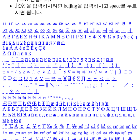
北京 을 입력하시려면
beijing
을 입력하시고 space를 누르
시면 됩니다.
ㅥ
ㅦ
ㅧ
ㅨ
ㅩ
ㅪ
ㅫ
ㅬ
ㅭ
ㅮ
ㅯ
ㅰ
ㅱ
ㅲ
ㅳ
ㅴ
ㅵ
ㅶ
ㅷ
ㅸ
ㅹ
ㅺ
ㅻ
ㅼ
ㅽ
ㅾ
ㅿ
ㆀ
ㆁ
ㆂ
ㆃ
ㆄ
ㆅ
ㆆ
ㆇ
ㆈ
ㆉ
ㆊ
ㆋ
ㆌ
ㆍ
ㆎ
Α
Β
Γ
Δ
Ε
Ζ
Η
Θ
Ι
Κ
Λ
Μ
Ν
Ξ
Ο
Π
Ρ
Σ
Τ
Υ
Φ
Χ
Ψ
Ω
α
β
γ
δ
ε
ζ
η
θ
ι
κ
λ
μ
ν
ξ
ο
π
ρ
σ
τ
υ
φ
χ
ψ
ω
á
à
Á
À
é
è
É
È
ç
Ç
ê
Ä
Ö
Ü
ä
ö
ü
ß
ְ
ֳ
ֲ
ֱ
ָ
ַ
ֵ
ֶ
ִ
ֹ
ּ
ֻ
ׂ
ׁ
ּ
ב
ה
נ
מ
צ
ת
ץ
ש
ד
ג
כ
ע
י
ח
ל
ך
ף
ק
ר
א
ט
ו
ן
ם
פ
‘
’
“
”
〔
〕
〈
〉
「
」
『
』
【
】
＂
（
）
［
］
｛
｝
±
×
÷
≠
≤
≥
∞
∴
♂
♀
∠
⊥
⌒
∂
∇
≡
≒
≪
≫
√
∽
∝
∵
∫
∬
∈
∋
⊆
⊇
⊂
⊃
∪
∩
∧
∨
￢
⇒
⇔
∀
∃
∮
∑
∏
＋
－
＜
＝
＞
、
。
·
‥
…
¨
〃
―
∥
＼
∼
´
～
ˇ
˘
˝
˚
˙
¸
˛
¡
¿
ː
！
＇
，
．
／
：
；
？
＾
＿
｀
｜
½
⅓
⅔
¼
¾
⅛
⅜
⅝
⅞
¹
²
³
⁴
ⁿ
₁
₂
₃
₄
Æ
Ð
Ħ
Ĳ
Ł
Ø
Œ
Þ
Ŧ
Ŋ
æ
đ
ð
ħ
ı
ĳ
ĸ
ŀ
ł
ø
œ
ß
þ
ŧ
ŋ
ŉ
А
Б
В
Г
Д
Е
Ё
Ж
З
И
Й
К
Л
М
Н
О
П
Р
С
Т
У
Ф
Х
Ц
Ч
Ш
Щ
Ъ
Ы
Ь
Э
Ю
Я
а
б
в
г
д
е
ё
ж
з
и
й
к
л
м
н
о
п
р
с
т
у
ф
х
ц
ч
ш
щ
ъ
ы
ь
э
ю
я
′
″
℃
Å
￠
￡
￥
¤
℉
‰
＄
％
Ｆ
￦
㎕
㎖
㎗
ℓ
㎘
㏄
㎣
㎤
㎥
㎦
㎙
㎚
㎛
㎜
㎝
㎞
㎟
㎠
㎡
㎢
㏊
㎍
㎎
㎏
㏏
㎈
㎉
㏈
㎧
㎨
㎰
㎱
㎲
㎳
㎴
㎵
㎶
㎷
㎸
㎹
㎀
㎁
㎂
㎃
㎄
㎺
㎻
㎽
㎾
㎿
㎐
㎑