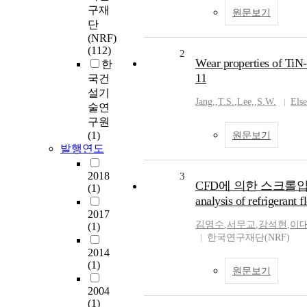
구재
원문보기
단
(NRF)
(112)
2
Wear properties of TiN
한
11
국건
설기
Jang,
,
T.S.
,
Lee,
,
S.W.
Else
술연
구원
(1)
원문보기
발행연도
2018
3
CFD에 의한 스크롤
(1)
analysis of refrigerant 
2017
김영수
,
서무교
,
강석현
,
이
(1)
한국연구재단(NRF)
2014
(1)
원문보기
2004
(1)