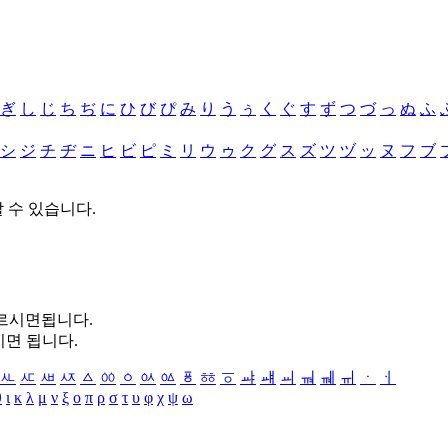
ぎ
し
じ
ち
ぢ
に
ひ
び
ぴ
み
り
う
ぅ
く
ぐ
す
ず
つ
づ
っ
ぬ
ふ
シ
ジ
チ
ヂ
ニ
ヒ
ビ
ピ
ミ
リ
ウ
ゥ
ク
グ
ス
ズ
ツ
ヅ
ッ
ヌ
フ
ブ
할 수 있습니다.
누르시면됩니다.
시면 됩니다.
ㅻ
ㅼ
ㅽ
ㅾ
ㅿ
ㆀ
ㆁ
ㆂ
ㆃ
ㆄ
ㆅ
ㆆ
ㆇ
ㆈ
ㆉ
ㆊ
ㆋ
ㆌ
ㆍ
ㆎ
θ
ι
κ
λ
μ
ν
ξ
ο
π
ρ
σ
τ
υ
φ
χ
ψ
ω