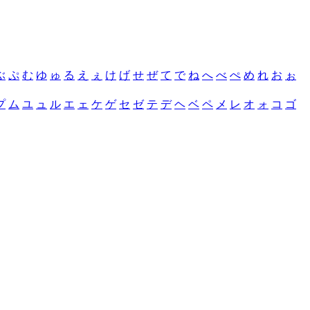
ぶ
ぷ
む
ゆ
ゅ
る
え
ぇ
け
げ
せ
ぜ
て
で
ね
へ
べ
ぺ
め
れ
お
ぉ
プ
ム
ユ
ュ
ル
エ
ェ
ケ
ゲ
セ
ゼ
テ
デ
ヘ
ベ
ペ
メ
レ
オ
ォ
コ
ゴ