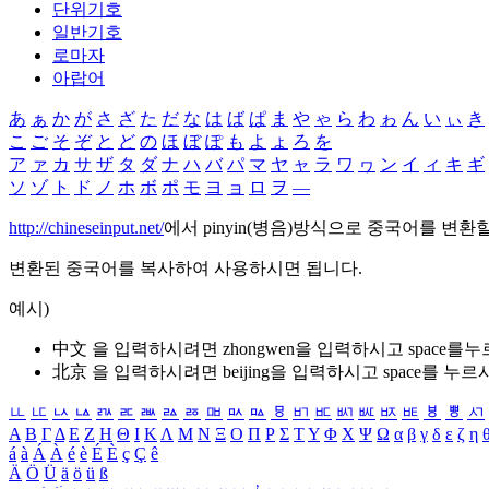
단위기호
일반기호
로마자
아랍어
あ
ぁ
か
が
さ
ざ
た
だ
な
は
ば
ぱ
ま
や
ゃ
ら
わ
ゎ
ん
い
ぃ
き
こ
ご
そ
ぞ
と
ど
の
ほ
ぼ
ぽ
も
よ
ょ
ろ
を
ア
ァ
カ
サ
ザ
タ
ダ
ナ
ハ
バ
パ
マ
ヤ
ャ
ラ
ワ
ヮ
ン
イ
ィ
キ
ギ
ソ
ゾ
ト
ド
ノ
ホ
ボ
ポ
モ
ヨ
ョ
ロ
ヲ
―
http://chineseinput.net/
에서 pinyin(병음)방식으로 중국어를 변환
변환된 중국어를 복사하여 사용하시면 됩니다.
예시)
中文 을 입력하시려면
zhongwen
을 입력하시고 space를
北京 을 입력하시려면
beijing
을 입력하시고 space를 누르
ㅥ
ㅦ
ㅧ
ㅨ
ㅩ
ㅪ
ㅫ
ㅬ
ㅭ
ㅮ
ㅯ
ㅰ
ㅱ
ㅲ
ㅳ
ㅴ
ㅵ
ㅶ
ㅷ
ㅸ
ㅹ
ㅺ
Α
Β
Γ
Δ
Ε
Ζ
Η
Θ
Ι
Κ
Λ
Μ
Ν
Ξ
Ο
Π
Ρ
Σ
Τ
Υ
Φ
Χ
Ψ
Ω
α
β
γ
δ
ε
ζ
η
á
à
Á
À
é
è
É
È
ç
Ç
ê
Ä
Ö
Ü
ä
ö
ü
ß