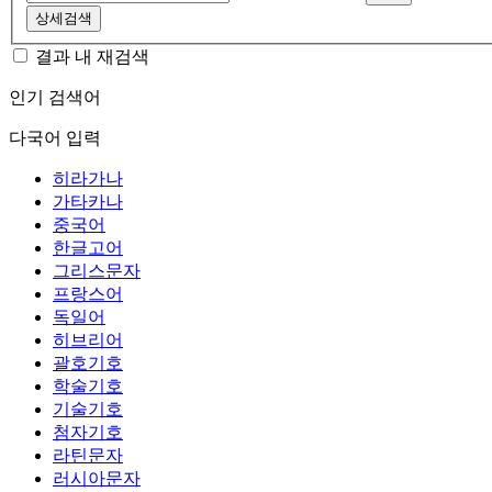
상세검색
결과 내 재검색
인기 검색어
다국어 입력
히라가나
가타카나
중국어
한글고어
그리스문자
프랑스어
독일어
히브리어
괄호기호
학술기호
기술기호
첨자기호
라틴문자
러시아문자