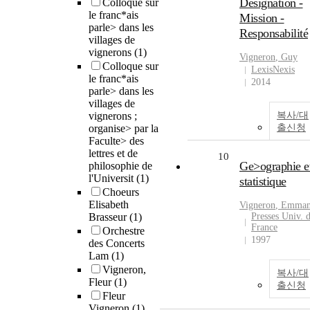
Désignation -
Colloque sur
le franc*ais
Mission -
parle> dans les
Responsabilité
villages de
vignerons
(1)
Vigneron
, Guy
Colloque sur
LexisNexis
le franc*ais
2014
parle> dans les
villages de
vignerons ;
복사/대
organise> par la
출신청
Faculte> des
lettres et de
10
Ge>ographie e
philosophie de
l'Universit
(1)
statistique
Choeurs
Elisabeth
Vigneron
, Emman
Brasseur
(1)
Presses Univ. 
France
Orchestre
1997
des Concerts
Lam
(1)
Vigneron,
복사/대
Fleur
(1)
출신청
Fleur
Vigneron
(1)