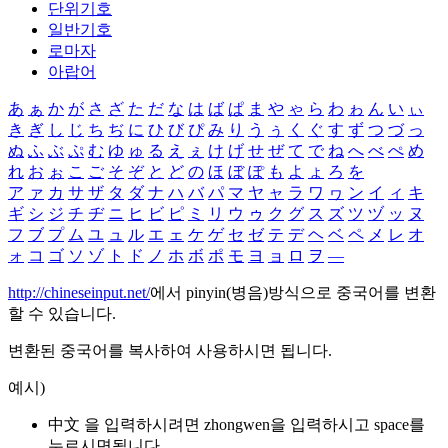
단위기호
일반기호
로마자
아랍어
あ
ぁ
か
が
さ
ざ
た
だ
な
は
ば
ぱ
ま
や
ゃ
ら
わ
ゎ
ん
い
ぃ
き
ぎ
し
じ
ち
ぢ
に
ひ
び
ぴ
み
り
う
ぅ
く
ぐ
す
ず
つ
づ
っ
ぬ
ふ
ぶ
ぷ
む
ゆ
ゅ
る
え
ぇ
け
げ
せ
ぜ
て
で
ね
へ
べ
ぺ
め
れ
お
ぉ
こ
ご
そ
ぞ
と
ど
の
ほ
ぼ
ぽ
も
よ
ょ
ろ
を
ア
ァ
カ
サ
ザ
タ
ダ
ナ
ハ
バ
パ
マ
ヤ
ャ
ラ
ワ
ヮ
ン
イ
ィ
キ
ギ
シ
ジ
チ
ヂ
ニ
ヒ
ビ
ピ
ミ
リ
ウ
ゥ
ク
グ
ス
ズ
ツ
ヅ
ッ
ヌ
フ
ブ
プ
ム
ユ
ュ
ル
エ
ェ
ケ
ゲ
セ
ゼ
テ
デ
ヘ
ベ
ペ
メ
レ
オ
ォ
コ
ゴ
ソ
ゾ
ト
ド
ノ
ホ
ボ
ポ
モ
ヨ
ョ
ロ
ヲ
―
http://chineseinput.net/
에서 pinyin(병음)방식으로 중국어를 변환
할 수 있습니다.
변환된 중국어를 복사하여 사용하시면 됩니다.
예시)
中文 을 입력하시려면
zhongwen
을 입력하시고 space를
누르시면됩니다.