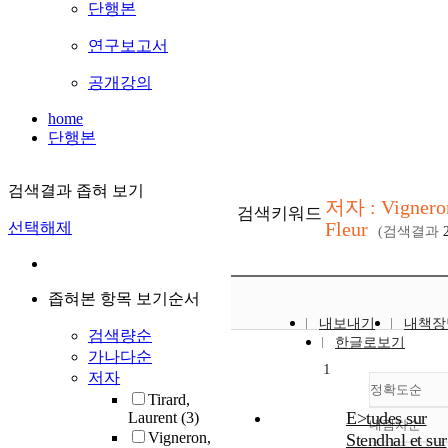
단행본
연구보고서
공개강의
home
단행본
검색결과 좁혀 보기
저자 : Vignero
검색키워드
Fleur
선택해제
(검색결과
좁혀본 항목 보기순서
내보내기
내책장
검색량순
한글로보기
가나다순
1
저자
정확도순
Tirard,
E>tudes sur
Laurent
(3)
내림차순
정확
Vigneron,
Stendhal et sur