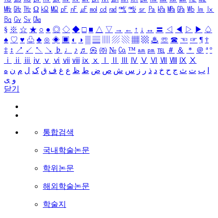
㎒
㎓
㎔
Ω
㏀
㏁
㎊
㎋
㎌
㏖
㏅
㎭
㎮
㎯
㏛
㎩
㎪
㎫
㎬
㏝
㏐
㏓
㏃
㏉
㏜
㏆
§
※
☆
★
○
●
◎
◇
◆
□
■
△
▽
→
←
↑
↓
↔
〓
◁
◀
▷
▶
♤
♠
♡
♥
♧
♣
⊙
◈
▣
◐
◑
▒
▤
▥
▨
▧
▦
▩
♨
☏
☎
☜
☞
¶
†
‡
↕
↗
↙
↖
↘
♭
♩
♪
♬
㉿
㈜
№
㏇
™
㏂
㏘
℡
＃
＆
＊
＠
ª
º
ⅰ
ⅱ
ⅲ
ⅳ
ⅴ
ⅵ
ⅶ
ⅷ
ⅸ
ⅹ
Ⅰ
Ⅱ
Ⅲ
Ⅳ
Ⅴ
Ⅵ
Ⅶ
Ⅷ
Ⅸ
Ⅹ
ا
ب
ت
ث
ج
ح
خ
د
ذ
ر
ز
س
ش
ص
ض
ط
ظ
ع
غ
ف
ق
ک
ل
م
ن
ه
و
ی
닫기
통합검색
국내학술논문
학위논문
해외학술논문
학술지