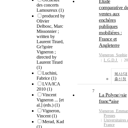
Étude
des concerts
comparative d
Lamoureux
(1)
ventes aux
produced by
enchéres
Olivier
publiques
Delbosc, Marc
Missonnier ;
mobiliéres :
written by
France et
Laurent Tirard,
Angleterre
Gr?goire
Vigneron ;
Vigneron
, Sophie
directed by
L.G.D.J.
20
Laurent Tirard
(1)
Luchini,
복사/대
Fabrice
(1)
출신청
LVA/ICA
2010
(1)
7
La Polyne>sie
Vincent
Vigneron ... [et
franc*aise
al.] (eds.)
(1)
Vigneron,
Vigneron
, Emman
Vincent
(1)
Presses
Universitaires 
Merad, Kad
France
(1)