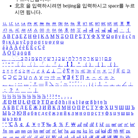
北京 을 입력하시려면
beijing
을 입력하시고 space를 누르
시면 됩니다.
ㅥ
ㅦ
ㅧ
ㅨ
ㅩ
ㅪ
ㅫ
ㅬ
ㅭ
ㅮ
ㅯ
ㅰ
ㅱ
ㅲ
ㅳ
ㅴ
ㅵ
ㅶ
ㅷ
ㅸ
ㅹ
ㅺ
ㅻ
ㅼ
ㅽ
ㅾ
ㅿ
ㆀ
ㆁ
ㆂ
ㆃ
ㆄ
ㆅ
ㆆ
ㆇ
ㆈ
ㆉ
ㆊ
ㆋ
ㆌ
ㆍ
ㆎ
Α
Β
Γ
Δ
Ε
Ζ
Η
Θ
Ι
Κ
Λ
Μ
Ν
Ξ
Ο
Π
Ρ
Σ
Τ
Υ
Φ
Χ
Ψ
Ω
α
β
γ
δ
ε
ζ
η
θ
ι
κ
λ
μ
ν
ξ
ο
π
ρ
σ
τ
υ
φ
χ
ψ
ω
á
à
Á
À
é
è
É
È
ç
Ç
ê
Ä
Ö
Ü
ä
ö
ü
ß
ְ
ֳ
ֲ
ֱ
ָ
ַ
ֵ
ֶ
ִ
ֹ
ּ
ֻ
ׂ
ׁ
ּ
ב
ה
נ
מ
צ
ת
ץ
ש
ד
ג
כ
ע
י
ח
ל
ך
ף
ק
ר
א
ט
ו
ן
ם
פ
‘
’
“
”
〔
〕
〈
〉
「
」
『
』
【
】
＂
（
）
［
］
｛
｝
±
×
÷
≠
≤
≥
∞
∴
♂
♀
∠
⊥
⌒
∂
∇
≡
≒
≪
≫
√
∽
∝
∵
∫
∬
∈
∋
⊆
⊇
⊂
⊃
∪
∩
∧
∨
￢
⇒
⇔
∀
∃
∮
∑
∏
＋
－
＜
＝
＞
、
。
·
‥
…
¨
〃
―
∥
＼
∼
´
～
ˇ
˘
˝
˚
˙
¸
˛
¡
¿
ː
！
＇
，
．
／
：
；
？
＾
＿
｀
｜
½
⅓
⅔
¼
¾
⅛
⅜
⅝
⅞
¹
²
³
⁴
ⁿ
₁
₂
₃
₄
Æ
Ð
Ħ
Ĳ
Ł
Ø
Œ
Þ
Ŧ
Ŋ
æ
đ
ð
ħ
ı
ĳ
ĸ
ŀ
ł
ø
œ
ß
þ
ŧ
ŋ
ŉ
А
Б
В
Г
Д
Е
Ё
Ж
З
И
Й
К
Л
М
Н
О
П
Р
С
Т
У
Ф
Х
Ц
Ч
Ш
Щ
Ъ
Ы
Ь
Э
Ю
Я
а
б
в
г
д
е
ё
ж
з
и
й
к
л
м
н
о
п
р
с
т
у
ф
х
ц
ч
ш
щ
ъ
ы
ь
э
ю
я
′
″
℃
Å
￠
￡
￥
¤
℉
‰
＄
％
Ｆ
￦
㎕
㎖
㎗
ℓ
㎘
㏄
㎣
㎤
㎥
㎦
㎙
㎚
㎛
㎜
㎝
㎞
㎟
㎠
㎡
㎢
㏊
㎍
㎎
㎏
㏏
㎈
㎉
㏈
㎧
㎨
㎰
㎱
㎲
㎳
㎴
㎵
㎶
㎷
㎸
㎹
㎀
㎁
㎂
㎃
㎄
㎺
㎻
㎽
㎾
㎿
㎐
㎑