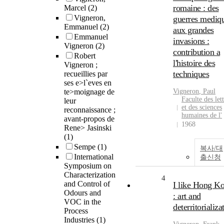
romaine : des
Marcel
(2)
Vigneron,
guerres mediq
Emmanuel
(2)
aux grandes
Emmanuel
invasions :
Vigneron
(2)
contribution a
Robert
l'histoire des
Vigneron ;
techniques
recueillies par
ses e>l`eves en
te>moignage de
Vigneron
, Paul
Faculte des let
leur
et des sciences
reconnaissance ;
humaines de l'
avant-propos de
1968
Rene> Jasinski
(1)
Sempe
(1)
복사/대
International
출신청
Symposium on
Characterization
4
and Control of
I like Hong K
Odours and
: art and
VOC in the
deterritorializa
Process
Industries
(1)