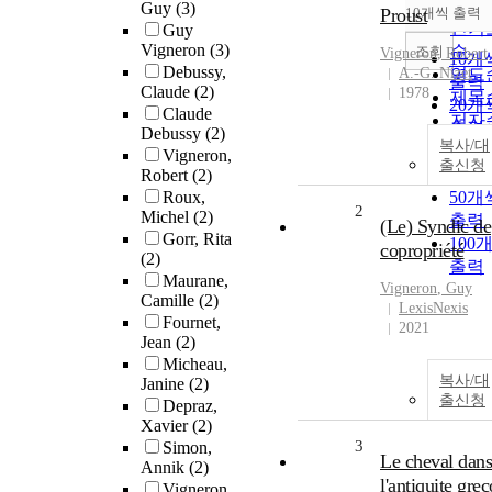
순
Guy
(3)
Proust
10개씩 출력
내림
인기
Guy
Vigneron
(3)
순
조회
Vigneron
, Robert
10개
Debussy,
A.-G. Nizet
연도
출력
Claude
(2)
1978
제목
20개
Claude
저자
출력
Debussy
(2)
발행
복사/대
30개
Vigneron,
출신청
관순
출력
Robert
(2)
Roux,
50개
2
Michel
(2)
출력
(Le) Syndic de
Gorr, Rita
100
copropriété
(2)
출력
Maurane,
Vigneron
, Guy
Camille
(2)
LexisNexis
Fournet,
2021
Jean
(2)
Micheau,
복사/대
Janine
(2)
출신청
Depraz,
Xavier
(2)
3
Simon,
Le cheval dans
Annik
(2)
l'antiquite grec
Vigneron,