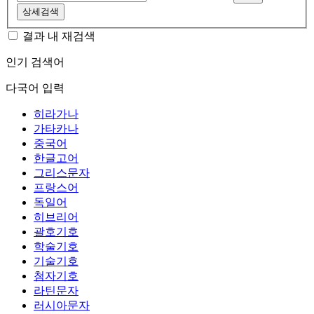
상세검색
결과 내 재검색
인기 검색어
다국어 입력
히라가나
가타카나
중국어
한글고어
그리스문자
프랑스어
독일어
히브리어
괄호기호
학술기호
기술기호
첨자기호
라틴문자
러시아문자