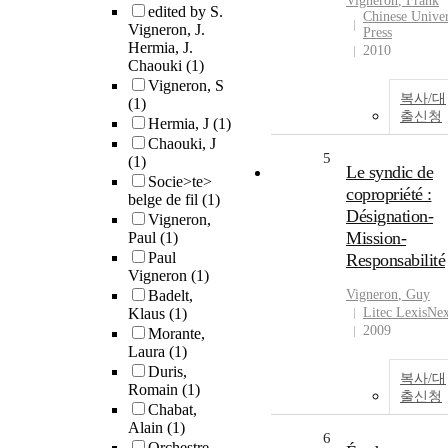
Vigneron
, Frank
edited by S.
Chinese Univer
Vigneron, J.
Press
Hermia, J.
2010
Chaouki
(1)
Vigneron, S
복사/대
(1)
출신청
Hermia, J
(1)
Chaouki, J
5
(1)
Le syndic de
Socie>te>
copropriété :
belge de fil
(1)
Désignation-
Vigneron,
Mission-
Paul
(1)
Paul
Responsabilité
Vigneron
(1)
Badelt,
Vigneron
, Guy
Klaus
(1)
Litec LexisNex
2009
Morante,
Laura
(1)
Duris,
복사/대
Romain
(1)
출신청
Chabat,
Alain
(1)
6
Orchestre