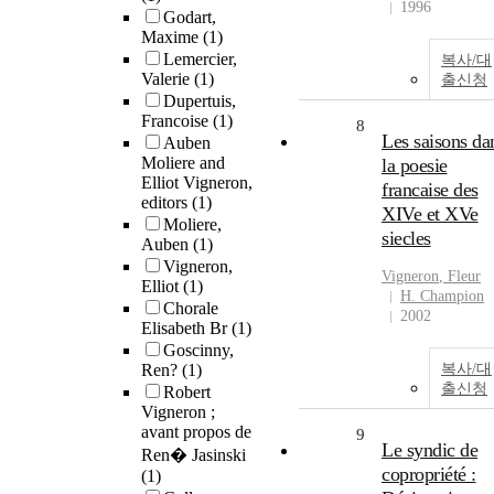
1996
Godart,
Maxime
(1)
Lemercier,
복사/대
Valerie
(1)
출신청
Dupertuis,
Francoise
(1)
8
Les saisons da
Auben
Moliere and
la poesie
Elliot Vigneron,
francaise des
editors
(1)
XIVe et XVe
Moliere,
siecles
Auben
(1)
Vigneron,
Vigneron
, Fleur
Elliot
(1)
H. Champion
Chorale
2002
Elisabeth Br
(1)
Goscinny,
Ren?
(1)
복사/대
출신청
Robert
Vigneron ;
avant propos de
9
Le syndic de
Ren� Jasinski
copropriété :
(1)