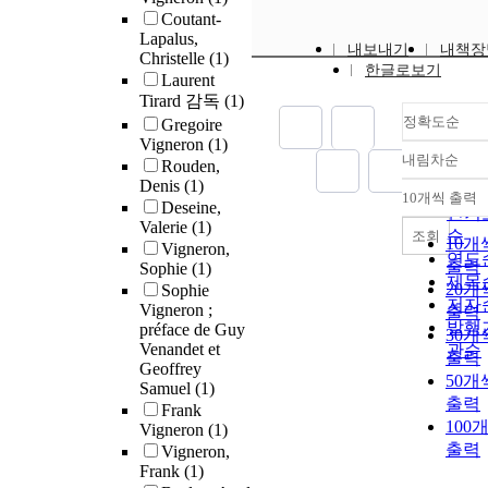
Coutant-
Lapalus,
내보내기
내책장
Christelle
(1)
한글로보기
Laurent
Tirard 감독
(1)
정확도순
Gregoire
Vigneron
(1)
내림차순
Rouden,
정확
Denis
(1)
순
10개씩 출력
내림
Deseine,
인기
Valerie
(1)
순
조회
10개
Vigneron,
연도
출력
Sophie
(1)
제목
20개
Sophie
저자
Vigneron ;
출력
발행
préface de Guy
30개
Venandet et
관순
출력
Geoffrey
50개
Samuel
(1)
출력
Frank
100
Vigneron
(1)
출력
Vigneron,
Frank
(1)