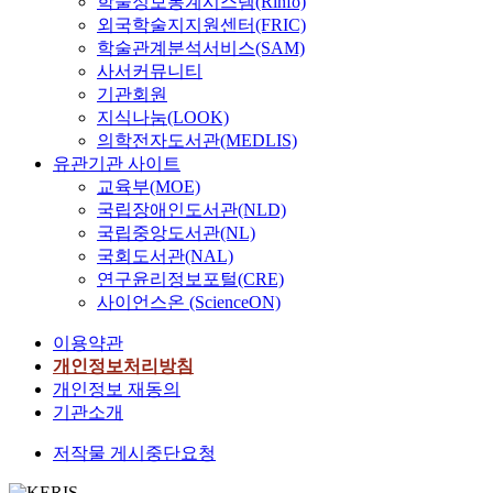
학술정보통계시스템(Rinfo)
외국학술지지원센터(FRIC)
학술관계분석서비스(SAM)
사서커뮤니티
기관회원
지식나눔(LOOK)
의학전자도서관(MEDLIS)
유관기관 사이트
교육부(MOE)
국립장애인도서관(NLD)
국립중앙도서관(NL)
국회도서관(NAL)
연구윤리정보포털(CRE)
사이언스온 (ScienceON)
이용약관
개인정보처리방침
개인정보 재동의
기관소개
저작물 게시중단요청