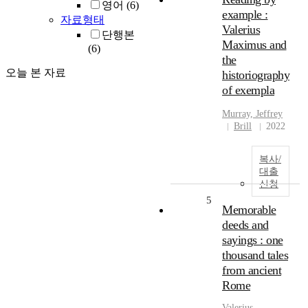
영어
(6)
example :
자료형태
Valerius
단행본
Maximus and
(6)
the
오늘 본 자료
historiography
of exempla
Murray, Jeffrey
Brill
2022
복사/
대출
신청
5
Memorable
deeds and
sayings : one
thousand tales
from ancient
Rome
Valerius