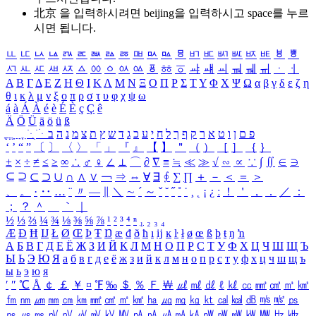
北京 을 입력하시려면
beijing
을 입력하시고 space를 누르
시면 됩니다.
ㅥ
ㅦ
ㅧ
ㅨ
ㅩ
ㅪ
ㅫ
ㅬ
ㅭ
ㅮ
ㅯ
ㅰ
ㅱ
ㅲ
ㅳ
ㅴ
ㅵ
ㅶ
ㅷ
ㅸ
ㅹ
ㅺ
ㅻ
ㅼ
ㅽ
ㅾ
ㅿ
ㆀ
ㆁ
ㆂ
ㆃ
ㆄ
ㆅ
ㆆ
ㆇ
ㆈ
ㆉ
ㆊ
ㆋ
ㆌ
ㆍ
ㆎ
Α
Β
Γ
Δ
Ε
Ζ
Η
Θ
Ι
Κ
Λ
Μ
Ν
Ξ
Ο
Π
Ρ
Σ
Τ
Υ
Φ
Χ
Ψ
Ω
α
β
γ
δ
ε
ζ
η
θ
ι
κ
λ
μ
ν
ξ
ο
π
ρ
σ
τ
υ
φ
χ
ψ
ω
á
à
Á
À
é
è
É
È
ç
Ç
ê
Ä
Ö
Ü
ä
ö
ü
ß
ְ
ֳ
ֲ
ֱ
ָ
ַ
ֵ
ֶ
ִ
ֹ
ּ
ֻ
ׂ
ׁ
ּ
ב
ה
נ
מ
צ
ת
ץ
ש
ד
ג
כ
ע
י
ח
ל
ך
ף
ק
ר
א
ט
ו
ן
ם
פ
‘
’
“
”
〔
〕
〈
〉
「
」
『
』
【
】
＂
（
）
［
］
｛
｝
±
×
÷
≠
≤
≥
∞
∴
♂
♀
∠
⊥
⌒
∂
∇
≡
≒
≪
≫
√
∽
∝
∵
∫
∬
∈
∋
⊆
⊇
⊂
⊃
∪
∩
∧
∨
￢
⇒
⇔
∀
∃
∮
∑
∏
＋
－
＜
＝
＞
、
。
·
‥
…
¨
〃
―
∥
＼
∼
´
～
ˇ
˘
˝
˚
˙
¸
˛
¡
¿
ː
！
＇
，
．
／
：
；
？
＾
＿
｀
｜
½
⅓
⅔
¼
¾
⅛
⅜
⅝
⅞
¹
²
³
⁴
ⁿ
₁
₂
₃
₄
Æ
Ð
Ħ
Ĳ
Ł
Ø
Œ
Þ
Ŧ
Ŋ
æ
đ
ð
ħ
ı
ĳ
ĸ
ŀ
ł
ø
œ
ß
þ
ŧ
ŋ
ŉ
А
Б
В
Г
Д
Е
Ё
Ж
З
И
Й
К
Л
М
Н
О
П
Р
С
Т
У
Ф
Х
Ц
Ч
Ш
Щ
Ъ
Ы
Ь
Э
Ю
Я
а
б
в
г
д
е
ё
ж
з
и
й
к
л
м
н
о
п
р
с
т
у
ф
х
ц
ч
ш
щ
ъ
ы
ь
э
ю
я
′
″
℃
Å
￠
￡
￥
¤
℉
‰
＄
％
Ｆ
￦
㎕
㎖
㎗
ℓ
㎘
㏄
㎣
㎤
㎥
㎦
㎙
㎚
㎛
㎜
㎝
㎞
㎟
㎠
㎡
㎢
㏊
㎍
㎎
㎏
㏏
㎈
㎉
㏈
㎧
㎨
㎰
㎱
㎲
㎳
㎴
㎵
㎶
㎷
㎸
㎹
㎀
㎁
㎂
㎃
㎄
㎺
㎻
㎽
㎾
㎿
㎐
㎑