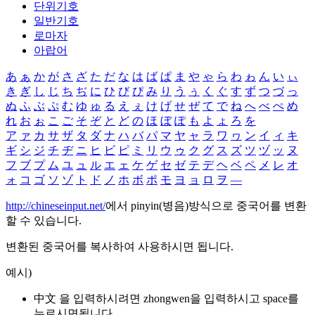
단위기호
일반기호
로마자
아랍어
あ
ぁ
か
が
さ
ざ
た
だ
な
は
ば
ぱ
ま
や
ゃ
ら
わ
ゎ
ん
い
ぃ
き
ぎ
し
じ
ち
ぢ
に
ひ
び
ぴ
み
り
う
ぅ
く
ぐ
す
ず
つ
づ
っ
ぬ
ふ
ぶ
ぷ
む
ゆ
ゅ
る
え
ぇ
け
げ
せ
ぜ
て
で
ね
へ
べ
ぺ
め
れ
お
ぉ
こ
ご
そ
ぞ
と
ど
の
ほ
ぼ
ぽ
も
よ
ょ
ろ
を
ア
ァ
カ
サ
ザ
タ
ダ
ナ
ハ
バ
パ
マ
ヤ
ャ
ラ
ワ
ヮ
ン
イ
ィ
キ
ギ
シ
ジ
チ
ヂ
ニ
ヒ
ビ
ピ
ミ
リ
ウ
ゥ
ク
グ
ス
ズ
ツ
ヅ
ッ
ヌ
フ
ブ
プ
ム
ユ
ュ
ル
エ
ェ
ケ
ゲ
セ
ゼ
テ
デ
ヘ
ベ
ペ
メ
レ
オ
ォ
コ
ゴ
ソ
ゾ
ト
ド
ノ
ホ
ボ
ポ
モ
ヨ
ョ
ロ
ヲ
―
http://chineseinput.net/
에서 pinyin(병음)방식으로 중국어를 변환
할 수 있습니다.
변환된 중국어를 복사하여 사용하시면 됩니다.
예시)
中文 을 입력하시려면
zhongwen
을 입력하시고 space를
누르시면됩니다.