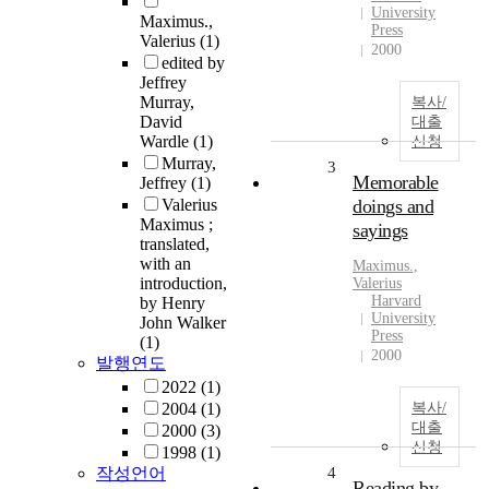
University
Maximus.,
Press
Valerius
(1)
2000
edited by
Jeffrey
Murray,
복사/
David
대출
Wardle
(1)
신청
Murray,
3
Memorable
Jeffrey
(1)
Valerius
doings and
Maximus ;
sayings
translated,
with an
Maximus
.,
introduction,
Valerius
Harvard
by Henry
University
John Walker
Press
(1)
2000
발행연도
2022
(1)
2004
(1)
복사/
대출
2000
(3)
신청
1998
(1)
작성언어
4
Reading by