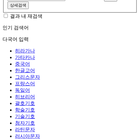
상세검색
결과 내 재검색
인기 검색어
다국어 입력
히라가나
가타카나
중국어
한글고어
그리스문자
프랑스어
독일어
히브리어
괄호기호
학술기호
기술기호
첨자기호
라틴문자
러시아문자