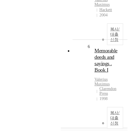
Maximus
Hackett
2004
복사/
대출
신청
6
Memorable
deeds and
sayings .
Book I
Valerius
Maximus
Clarendon
Press
1998
복사/
대출
신청