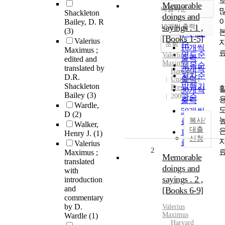
Memorable
내림차순
정확도
Shackleton
doings and
Bailey, D. R
순
10개씩 출력
sayings . 1 ,
내림차순
(3)
인기도
[Books 1-5]
Valerius
순
조회
10개씩
Maximus ;
연도순
Valerius
출력
edited and
Maximus
제목순
translated by
20개씩
Harvard
저자순
D.R.
출력
University
Shackleton
발행기
Press
30개씩
Bailey
(3)
2000
관순
출력
Wardle,
50개씩
D
(2)
복사/
출력
Walker,
대출
100개씩
Henry J.
(1)
신청
출력
Valerius
2
Maximus ;
Memorable
translated
doings and
with
sayings . 2 ,
introduction
and
[Books 6-9]
commentary
by D.
Valerius
Maximus
Wardle
(1)
Harvard