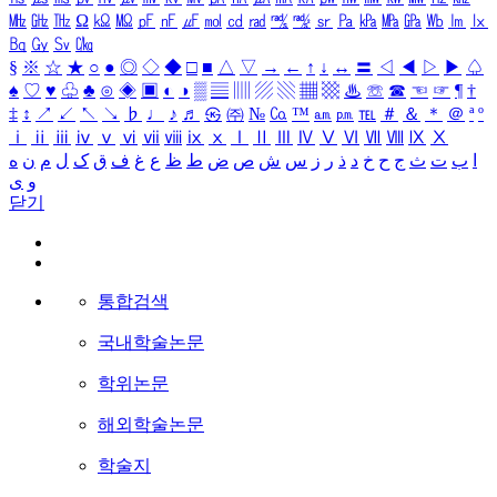
㎒
㎓
㎔
Ω
㏀
㏁
㎊
㎋
㎌
㏖
㏅
㎭
㎮
㎯
㏛
㎩
㎪
㎫
㎬
㏝
㏐
㏓
㏃
㏉
㏜
㏆
§
※
☆
★
○
●
◎
◇
◆
□
■
△
▽
→
←
↑
↓
↔
〓
◁
◀
▷
▶
♤
♠
♡
♥
♧
♣
⊙
◈
▣
◐
◑
▒
▤
▥
▨
▧
▦
▩
♨
☏
☎
☜
☞
¶
†
‡
↕
↗
↙
↖
↘
♭
♩
♪
♬
㉿
㈜
№
㏇
™
㏂
㏘
℡
＃
＆
＊
＠
ª
º
ⅰ
ⅱ
ⅲ
ⅳ
ⅴ
ⅵ
ⅶ
ⅷ
ⅸ
ⅹ
Ⅰ
Ⅱ
Ⅲ
Ⅳ
Ⅴ
Ⅵ
Ⅶ
Ⅷ
Ⅸ
Ⅹ
ا
ب
ت
ث
ج
ح
خ
د
ذ
ر
ز
س
ش
ص
ض
ط
ظ
ع
غ
ف
ق
ک
ل
م
ن
ه
و
ی
닫기
통합검색
국내학술논문
학위논문
해외학술논문
학술지