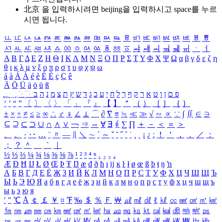
北京 을 입력하시려면
beijing
을 입력하시고 space를 누르
시면 됩니다.
ㅥ
ㅦ
ㅧ
ㅨ
ㅩ
ㅪ
ㅫ
ㅬ
ㅭ
ㅮ
ㅯ
ㅰ
ㅱ
ㅲ
ㅳ
ㅴ
ㅵ
ㅶ
ㅷ
ㅸ
ㅹ
ㅺ
ㅻ
ㅼ
ㅽ
ㅾ
ㅿ
ㆀ
ㆁ
ㆂ
ㆃ
ㆄ
ㆅ
ㆆ
ㆇ
ㆈ
ㆉ
ㆊ
ㆋ
ㆌ
ㆍ
ㆎ
Α
Β
Γ
Δ
Ε
Ζ
Η
Θ
Ι
Κ
Λ
Μ
Ν
Ξ
Ο
Π
Ρ
Σ
Τ
Υ
Φ
Χ
Ψ
Ω
α
β
γ
δ
ε
ζ
η
θ
ι
κ
λ
μ
ν
ξ
ο
π
ρ
σ
τ
υ
φ
χ
ψ
ω
á
à
Á
À
é
è
É
È
ç
Ç
ê
Ä
Ö
Ü
ä
ö
ü
ß
ְ
ֳ
ֲ
ֱ
ָ
ַ
ֵ
ֶ
ִ
ֹ
ּ
ֻ
ׂ
ׁ
ּ
ב
ה
נ
מ
צ
ת
ץ
ש
ד
ג
כ
ע
י
ח
ל
ך
ף
ק
ר
א
ט
ו
ן
ם
פ
‘
’
“
”
〔
〕
〈
〉
「
」
『
』
【
】
＂
（
）
［
］
｛
｝
±
×
÷
≠
≤
≥
∞
∴
♂
♀
∠
⊥
⌒
∂
∇
≡
≒
≪
≫
√
∽
∝
∵
∫
∬
∈
∋
⊆
⊇
⊂
⊃
∪
∩
∧
∨
￢
⇒
⇔
∀
∃
∮
∑
∏
＋
－
＜
＝
＞
、
。
·
‥
…
¨
〃
―
∥
＼
∼
´
～
ˇ
˘
˝
˚
˙
¸
˛
¡
¿
ː
！
＇
，
．
／
：
；
？
＾
＿
｀
｜
½
⅓
⅔
¼
¾
⅛
⅜
⅝
⅞
¹
²
³
⁴
ⁿ
₁
₂
₃
₄
Æ
Ð
Ħ
Ĳ
Ł
Ø
Œ
Þ
Ŧ
Ŋ
æ
đ
ð
ħ
ı
ĳ
ĸ
ŀ
ł
ø
œ
ß
þ
ŧ
ŋ
ŉ
А
Б
В
Г
Д
Е
Ё
Ж
З
И
Й
К
Л
М
Н
О
П
Р
С
Т
У
Ф
Х
Ц
Ч
Ш
Щ
Ъ
Ы
Ь
Э
Ю
Я
а
б
в
г
д
е
ё
ж
з
и
й
к
л
м
н
о
п
р
с
т
у
ф
х
ц
ч
ш
щ
ъ
ы
ь
э
ю
я
′
″
℃
Å
￠
￡
￥
¤
℉
‰
＄
％
Ｆ
￦
㎕
㎖
㎗
ℓ
㎘
㏄
㎣
㎤
㎥
㎦
㎙
㎚
㎛
㎜
㎝
㎞
㎟
㎠
㎡
㎢
㏊
㎍
㎎
㎏
㏏
㎈
㎉
㏈
㎧
㎨
㎰
㎱
㎲
㎳
㎴
㎵
㎶
㎷
㎸
㎹
㎀
㎁
㎂
㎃
㎄
㎺
㎻
㎽
㎾
㎿
㎐
㎑