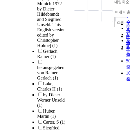
내림차순
Munich 1972
by Dieter
10개씩 
Hildebrandt
and Siegfried
조회
1
Unseld. This
English version
edited by
2
Christopher
Holme]
(1)
3
Gerlach,
Rainer
(1)
5
herausgegeben
von Rainer
1
Gerlach
(1)
Lake,
Charles H
(1)
by Dieter
Werner Unseld
(1)
Huber,
Martin
(1)
Carter, S
(1)
Siegfried