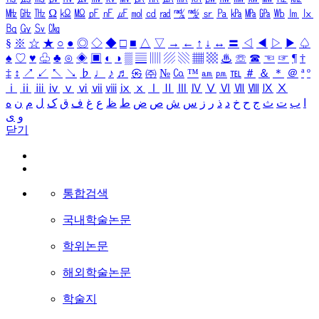
㎒
㎓
㎔
Ω
㏀
㏁
㎊
㎋
㎌
㏖
㏅
㎭
㎮
㎯
㏛
㎩
㎪
㎫
㎬
㏝
㏐
㏓
㏃
㏉
㏜
㏆
§
※
☆
★
○
●
◎
◇
◆
□
■
△
▽
→
←
↑
↓
↔
〓
◁
◀
▷
▶
♤
♠
♡
♥
♧
♣
⊙
◈
▣
◐
◑
▒
▤
▥
▨
▧
▦
▩
♨
☏
☎
☜
☞
¶
†
‡
↕
↗
↙
↖
↘
♭
♩
♪
♬
㉿
㈜
№
㏇
™
㏂
㏘
℡
＃
＆
＊
＠
ª
º
ⅰ
ⅱ
ⅲ
ⅳ
ⅴ
ⅵ
ⅶ
ⅷ
ⅸ
ⅹ
Ⅰ
Ⅱ
Ⅲ
Ⅳ
Ⅴ
Ⅵ
Ⅶ
Ⅷ
Ⅸ
Ⅹ
ا
ب
ت
ث
ج
ح
خ
د
ذ
ر
ز
س
ش
ص
ض
ط
ظ
ع
غ
ف
ق
ک
ل
م
ن
ه
و
ی
닫기
통합검색
국내학술논문
학위논문
해외학술논문
학술지