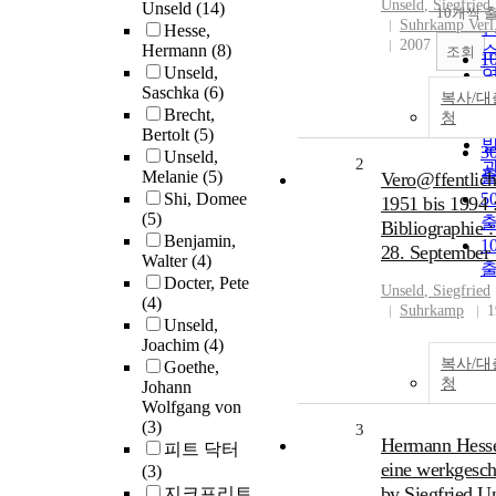
Unseld
, Siegfried
Unseld
(14)
10개씩 
Suhrkamp Verl
Hesse,
2007
Hermann
(8)
조회
1
Unseld,
Saschka
(6)
복사/대
2
Brecht,
청
Bertolt
(5)
3
Unseld,
2
Melanie
(5)
Vero@ffentlic
Shi, Domee
5
1951 bis 1994 :
(5)
Bibliographie 
Benjamin,
1
28. September
Walter
(4)
Docter, Pete
Unseld
, Siegfried
(4)
Suhrkamp
1
Unseld,
Joachim
(4)
복사/대
Goethe,
청
Johann
Wolfgang von
(3)
3
Hermann Hesse
피트 닥터
eine werkgesch
(3)
by Siegfried U
지크프리트