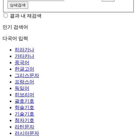
상세검색
결과 내 재검색
인기 검색어
다국어 입력
히라가나
가타카나
중국어
한글고어
그리스문자
프랑스어
독일어
히브리어
괄호기호
학술기호
기술기호
첨자기호
라틴문자
러시아문자