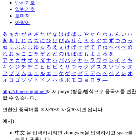
단위기호
일반기호
로마자
아랍어
あ
ぁ
か
が
さ
ざ
た
だ
な
は
ば
ぱ
ま
や
ゃ
ら
わ
ゎ
ん
い
ぃ
き
ぎ
し
じ
ち
ぢ
に
ひ
び
ぴ
み
り
う
ぅ
く
ぐ
す
ず
つ
づ
っ
ぬ
ふ
ぶ
ぷ
む
ゆ
ゅ
る
え
ぇ
け
げ
せ
ぜ
て
で
ね
へ
べ
ぺ
め
れ
お
ぉ
こ
ご
そ
ぞ
と
ど
の
ほ
ぼ
ぽ
も
よ
ょ
ろ
を
ア
ァ
カ
サ
ザ
タ
ダ
ナ
ハ
バ
パ
マ
ヤ
ャ
ラ
ワ
ヮ
ン
イ
ィ
キ
ギ
シ
ジ
チ
ヂ
ニ
ヒ
ビ
ピ
ミ
リ
ウ
ゥ
ク
グ
ス
ズ
ツ
ヅ
ッ
ヌ
フ
ブ
プ
ム
ユ
ュ
ル
エ
ェ
ケ
ゲ
セ
ゼ
テ
デ
ヘ
ベ
ペ
メ
レ
オ
ォ
コ
ゴ
ソ
ゾ
ト
ド
ノ
ホ
ボ
ポ
モ
ヨ
ョ
ロ
ヲ
―
http://chineseinput.net/
에서 pinyin(병음)방식으로 중국어를 변환
할 수 있습니다.
변환된 중국어를 복사하여 사용하시면 됩니다.
예시)
中文 을 입력하시려면
zhongwen
을 입력하시고 space를
누르시면됩니다.