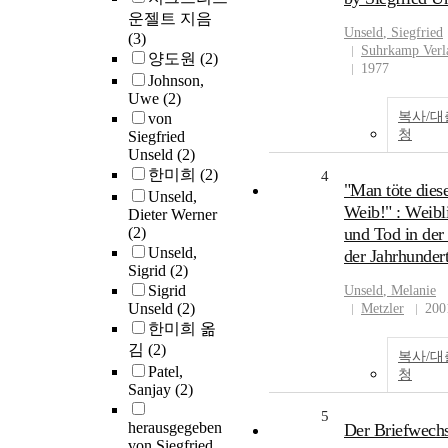
운젤트 지음
Unseld
, Siegfried
(3)
Suhrkamp Verl
양도원
(2)
1977
Johnson,
Uwe
(2)
복사/대
von
청
Siegfried
Unseld
(2)
한미희
(2)
4
"Man töte dies
Unseld,
Weib!" : Weibl
Dieter Werner
(2)
und Tod in der
Unseld,
der Jahrhunde
Sigrid
(2)
Sigrid
Unseld
, Melanie
Unseld
(2)
Metzler
200
한미희 옮
김
(2)
복사/대
Patel,
청
Sanjay
(2)
5
herausgegeben
Der Briefwech
von Siegfried