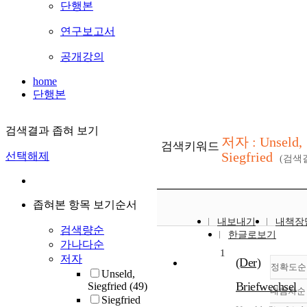
단행본
연구보고서
공개강의
home
단행본
검색결과 좁혀 보기
저자 : Unseld,
검색키워드
Siegfried
선택해제
(검색
좁혀본 항목 보기순서
내보내기
내책장
검색량순
한글로보기
가나다순
1
저자
(Der)
정확도순
Unseld,
Briefwechsel
Siegfried
(49)
내림차순
Siegfried