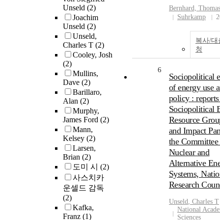
Unseld
(2)
Bernhard, Thoma
Joachim
Suhrkamp
2
Unseld
(2)
Unseld,
복사/대
Charles T
(2)
청
Cooley, Josh
(2)
6
Mullins,
Sociopolitical e
Dave
(2)
of energy use 
Barillaro,
policy : reports
Alan
(2)
Sociopolitical 
Murphy,
Resource Grou
James Ford
(2)
Mann,
and Impact Pan
Kelsey
(2)
the Committee
Larsen,
Nuclear and
Brian
(2)
Alternative En
도미 시
(2)
Systems, Natio
사스치카
Research Coun
운셀드 감독
(2)
Unseld
, Charles T
Kafka,
National Acad
Franz
(1)
Sciences