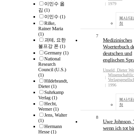
이민수 옮
1979
김
(1)
이민수
(1)
복사/대
Rilke,
청
Rainer Maria
(1)
7
Medizinisches
괴테, 요한
볼프강 폰
(1)
Woerterbuch d
Germany
(1)
deutschen und
National
englischen Spr
Research
Council (U.S.)
Unseld
, Dieter We
(1)
Wissenschaftli
Verlagsgesellsc
Hildebrandt,
1996
Dieter
(1)
Suhrkamp
Verlag
(1)
복사/대
Hecht,
청
Werner
(1)
Jens, Walter
8
(1)
Uwe Johnson,
Hermann
wenn ich tot bi
Hesse
(1)