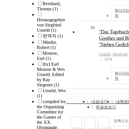
Bernhard,
Thomas
(1)
복사/대
청
Herausgegeben
von Siegfried
10
Unseld
(1)
"Das Tagebuch
번역자
(1)
Goethes und Ri
Minder,
"Sieben Gedich
Robert
(1)
Monroe,
Unseld
, Siegfried
Earl
(1)
1978
[by] Earl
Monroe & Wes
복사/대
Unseld. Edited
청
by Ray
Siegener
(1)
Unseld, Wes
(1)
compiled for
내보내기
내책장
the Organizing
한글로보기
Committee for
the Games of
정확도순
the XX.
Olympiade,