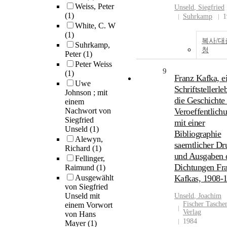
Weiss, Peter
Unseld
, Siegfried
(1)
Suhrkamp
1
White, C. W
(1)
복사/대
Suhrkamp,
청
Peter
(1)
Peter Weiss
9
(1)
Franz Kafka, e
Uwe
Schriftstellerle
Johnson ; mit
die Geschichte 
einem
Nachwort von
Veroeffentlich
Siegfried
mit einer
Unseld
(1)
Bibliographie
Alewyn,
saemtlicher Dr
Richard
(1)
und Ausgaben 
Fellinger,
Dichtungen Fr
Raimund
(1)
Ausgewählt
Kafkas, 1908-
von Siegfried
Unseld mit
Unseld
, Joachim
Fischer Tasche
einem Vorwort
Verlag
von Hans
1984
Mayer
(1)