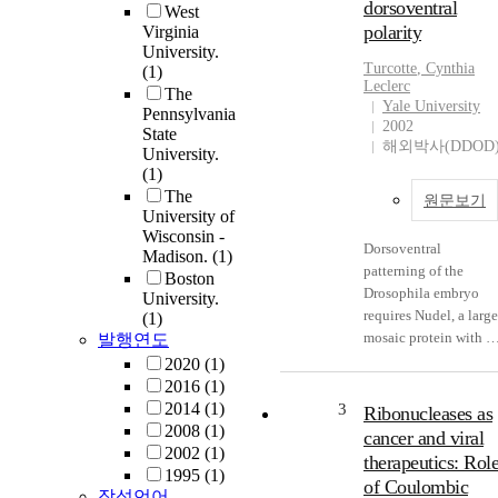
dorsoventral
West
polarity
Virginia
University.
Turcotte
, Cynthia
(1)
Leclerc
The
Yale University
Pennsylvania
2002
State
해외박사(DDOD
University.
(1)
The
원문보기
University of
Wisconsin -
Dorsoventral
Madison.
(1)
patterning of the
Boston
Drosophila embryo
University.
requires Nudel, a large
(1)
mosaic protein with a
발행연도
protease domain. Nud
2020
(1)
also contains other
2016
(1)
recognizable motifs
2014
(1)
3
Ribonucleases as
including multiple
2008
(1)
cancer and viral
copies of the protein-
2002
(1)
therapeutics: Rol
protein binding LDL-
1995
(1)
of Coulombic
module, an RGD
작성언어