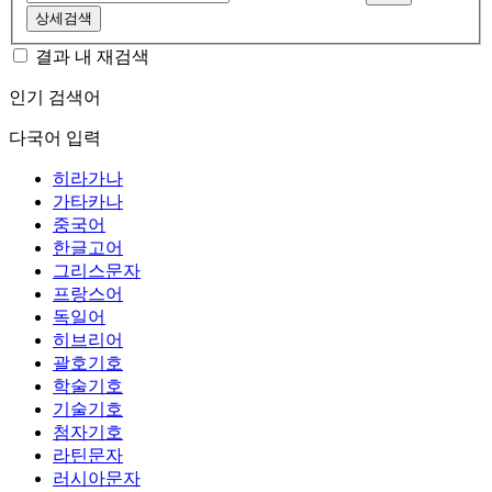
상세검색
결과 내 재검색
인기 검색어
다국어 입력
히라가나
가타카나
중국어
한글고어
그리스문자
프랑스어
독일어
히브리어
괄호기호
학술기호
기술기호
첨자기호
라틴문자
러시아문자