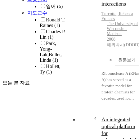
interactions
integrin binding motif
영어
(6)
a C-terminal protease-
지도교수
Turcotte
, Rebecca
like domain and
Frances
Ronald T.
several regions suitab
The University of
Raines
(1)
Wisconsin -
for both N- and O-
Charles P.
Madison
linked glycosylation
Lin
(1)
2008
including
Park,
해외박사(DDOD
glycosaminoglycan
Yong-
Lak;Butler,
(GAG) addition.
Linda
(1)
원문보기
Previous studies have
Hollett,
implicated Nudel's
Ty
(1)
protease domain as th
Ribonuclease A (RNa
trigger of a proteolyti
A) has served as a
오늘 본 자료
cascade that activates
favorite model for
the Toll signaling
protein chemists for
pathway to establish
decades, used for
dorsoventral polarity 
studies on synthesis,
the embryo. However,
structure, folding, and
the function of other
enzymology. More
4
An integrated
regions of Nudel has
recently, it was
optical platform
been unclear. Mutant
discovered that severa
for
<italic>nudel</italic>
members of the RNase