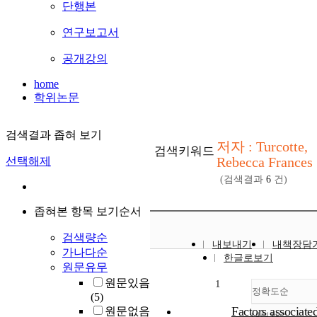
단행본
연구보고서
공개강의
home
학위논문
검색결과 좁혀 보기
저자 : Turcotte,
검색키워드
Rebecca Frances
선택해제
(검색결과
6
건)
좁혀본 항목 보기순서
검색량순
내보내기
내책장담
가나다순
한글로보기
원문유무
원문있음
1
정확도순
(5)
Factors associate
원문없음
내림차순