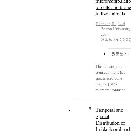
micromanipulatio
alleles fall into 2
A superfamily have
of cells and tissue
different phenotypic
interesting biological
in live animals
categories: class I
properties, including
alleles produce
angiogenic,
Turcotte
, Raphael
embryos that arrest
antimicrobial, antivira
Boston University
early in development
and cytotoxic effects.
2014
within fragile eggshel
Indeed, one
해외박사(DDOD
and class II alleles
homologue, Onconase
produce dorsalized
(ONC), is in late-stage
원문보기
embryos that lack all
clinical trials for the
ventral and lateral
treatment of malignan
structures. Previous
The hematopoietic
mesothelioma. Several
sequencing of the
stem cell niche is a
requirements must be
protease domain of th
specialized bone
met for a ribonuclease
class II
marrow (BM)
to be cytotoxic. First,
<italic>nudel</italic>
microenvironment
the ribonuclease must
mutant alleles reveale
where blood-forming
retain conformational
that all but one,
cells reside.
stability at
<italic>ndl<super>9</
Interactions between
physiological
5
Temporal and
uper></italic>, contai
these rare cells and
temperatures. It also
Spatial
molecular lesions in
their niche need to be
must have intact
Distribution of
conserved regions of
studied at the single-
catalytic activity. It
Imidacloprid and
the protease domain.
cell level. While live