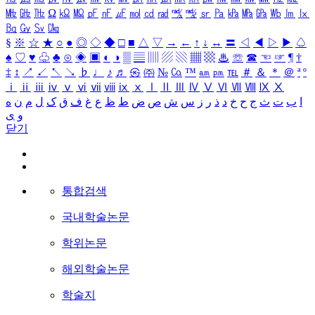
㎒
㎓
㎔
Ω
㏀
㏁
㎊
㎋
㎌
㏖
㏅
㎭
㎮
㎯
㏛
㎩
㎪
㎫
㎬
㏝
㏐
㏓
㏃
㏉
㏜
㏆
§
※
☆
★
○
●
◎
◇
◆
□
■
△
▽
→
←
↑
↓
↔
〓
◁
◀
▷
▶
♤
♠
♡
♥
♧
♣
⊙
◈
▣
◐
◑
▒
▤
▥
▨
▧
▦
▩
♨
☏
☎
☜
☞
¶
†
‡
↕
↗
↙
↖
↘
♭
♩
♪
♬
㉿
㈜
№
㏇
™
㏂
㏘
℡
＃
＆
＊
＠
ª
º
ⅰ
ⅱ
ⅲ
ⅳ
ⅴ
ⅵ
ⅶ
ⅷ
ⅸ
ⅹ
Ⅰ
Ⅱ
Ⅲ
Ⅳ
Ⅴ
Ⅵ
Ⅶ
Ⅷ
Ⅸ
Ⅹ
ا
ب
ت
ث
ج
ح
خ
د
ذ
ر
ز
س
ش
ص
ض
ط
ظ
ع
غ
ف
ق
ک
ل
م
ن
ه
و
ی
닫기
통합검색
국내학술논문
학위논문
해외학술논문
학술지