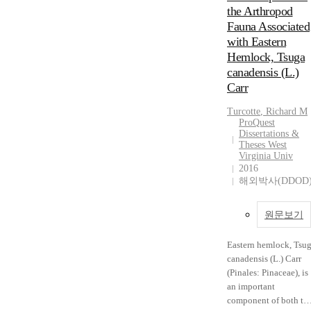
must not interact with
the Arthropod
Upon sequencing of
animal cell tracking
the cytosolic
Fauna Associated
the <italic>
with optical
ribonuclease inhibitor
with Eastern
ndl<super>9</super>
microscopy has prove
protein (RI), which
</italic> allele, I
useful for this purpose
Hemlock, Tsuga
binds to members of
detected an alteration
a more thorough
the RNase A
canadensis (L.)
of a cysteine just N-
characterization
superfamily with
Carr
terminal to the protea
requires novel
extremely high affinit
domain. In other serin
approaches. This can
Finally, a cytotoxic
Turcotte
, Richard M
ProQuest
proteases, an analogo
be accomplished by
ribonuclease must be
Dissertations &
cysteine is involved i
using an integrated
able to bind to the cel
Theses West
a crucial disulfide bo
optical platform for ce
surface and enter the
Virginia Univ
between regulatory a
and tissue
cytosol of cancer cells
2016
catalytic domains
manipulations (cell
This thesis focuses on
해외박사(DDOD
suggesting that the N-
transplantation and
the role of Coulombic
terminal region of
extraction) in the skul
interactions in two of
원문보기
Nudel may be require
bone of live mice. The
these processes---
for proper function of
platform integrates a
cellular internalizatio
Eastern hemlock, Tsu
the Nudel protein. In
non-damaging laser
and RI binding. ONC,
canadensis (L.) Carr
addition, I have
ablation microbeam fo
the prototypical
(Pinales: Pinaceae), is
investigated the
bone removal and
cytotoxic ribonucleas
an important
potential role of the
tissue cutting, optical
is the model
component of both th
LDL-A modules in
tweezers for single cel
ribonuclease in this