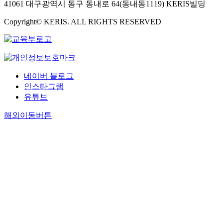
hemlock dependent,
41061 대구광역시 동구 동내로 64(동내동1119) KERIS빌딩
and are likely to
experience local
Copyright© KERIS. ALL RIGHTS RESERVED
extirpation as a result
of declining and dyin
eastern hemlock. In
addition, an assessme
of the impact of
네이버 블로그
application method
인스타그램
and timing of
유튜브
imidacloprid
treatments on the
해외이동버튼
spider communities
were carried out
because spiders are th
primary arthropod
predator present in the
crown of eastern
hemlock. No
significant (P > 0.05)
differences in spider
abundance were foun
between imidacloprid