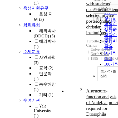
정확도
(1)
with students'
순
음성지원유무
decisions to atten
10개씩 출력
내림차
인기도
음성 지
selected private
순
조회
원
(3)
10개씩
postsecondary
연도순
학위유형
출력
christian
제목순
해외박사
20개씩
institutions
저자순
(DDOD)
(5)
출력
발행기
해외박사
Turcotte
, James
30개씩
Carlton
관순
(1)
출력
University of
주제분류
50개씩
North Texas
자연과학
출력
1995
해외박
(3)
100개
공학
(2)
출력
복사/대출
인문학
신청
(1)
농수해양
(1)
2
A structure-
기타
(1)
function analysis
수여기관
of Nudel, a prote
Yale
required for
University.
Drosophila
(1)