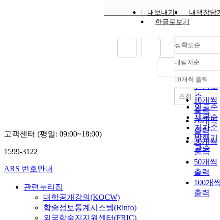
protease activation.
and three of them are
first direct
and (2) to assess the
presented.
measurement of the
내보내기
내책장담
impact of application
한글로보기
affinity of these
method and timing of
proteins. The potential
imidacloprid
use of cytotoxic
정확도순
treatments on the
ribonucleases for their
arthropods associated
antiviral properties is
내림차순
정확도
with eastern hemlock.
described in CHAPT
순
The results of this
10개씩 출력
4. A zymogen that has
내림차
인기도
study showed that
the potential to
순
조회
xylem fluid
10개씩
specifically kill HIV-
concentrations of
연도순
출력
infected cells was
imidacloprid were
제목순
created from RNase A.
20개씩
significantly (P < 0.05
저자순
Activation of this
출력
고객센터 (평일: 09:00~18:00)
higher for spring
발행기
zymogen is dependen
30개씩
applications than for
관순
on the interaction
1599-3122
출력
fall applications, and
between two positivel
50개씩
for trunk injections
ARS 번호안내
charged proteins, the
출력
than soil injections in
zymogen and HIV
100개
the first year post
관련누리집
protease. In this case,
출력
treatment. A diverse
대학공개강의(KOCW)
Coulombic interactio
group of arthropods,
학술정보통계시스템(Rinfo)
do not favor this
making up 393 specie
외국학술지지원센터(FRIC)
activation, but