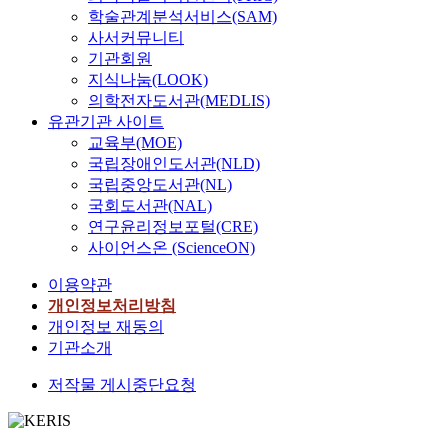
were collected by
학술관계분석서비스(SAM)
potentially limit it.
branch beating the
사서커뮤니티
Finally, in C HAPTER
lower crowns of easter
5, several potential
기관회원
hemlock. No
future directions of thi
지식나눔(LOOK)
significant (P > 0.05)
work are proposed.
의학전자도서관(MEDLIS)
differences in
유관기관 사이트
arthropod abundance
교육부(MOE)
were found between
국립장애인도서관(NLD)
imidacloprid treated
국립중앙도서관(NL)
and control trees and
국회도서관(NAL)
application methods.
연구윤리정보포털(CRE)
An extensive literatur
사이언스온 (ScienceON)
review revealed 484
native and exotic
이용약관
arthropods from three
개인정보처리방침
different taxonomic
개인정보 재동의
classes and 21 differen
기관소개
orders associated with
eastern hemlock in
저작물 게시중단요청
North America. A tota
of five arthropod
species were eastern