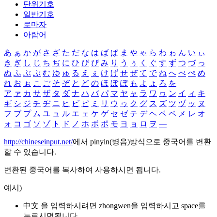
단위기호
일반기호
로마자
아랍어
あ
ぁ
か
が
さ
ざ
た
だ
な
は
ば
ぱ
ま
や
ゃ
ら
わ
ゎ
ん
い
ぃ
き
ぎ
し
じ
ち
ぢ
に
ひ
び
ぴ
み
り
う
ぅ
く
ぐ
す
ず
つ
づ
っ
ぬ
ふ
ぶ
ぷ
む
ゆ
ゅ
る
え
ぇ
け
げ
せ
ぜ
て
で
ね
へ
べ
ぺ
め
れ
お
ぉ
こ
ご
そ
ぞ
と
ど
の
ほ
ぼ
ぽ
も
よ
ょ
ろ
を
ア
ァ
カ
サ
ザ
タ
ダ
ナ
ハ
バ
パ
マ
ヤ
ャ
ラ
ワ
ヮ
ン
イ
ィ
キ
ギ
シ
ジ
チ
ヂ
ニ
ヒ
ビ
ピ
ミ
リ
ウ
ゥ
ク
グ
ス
ズ
ツ
ヅ
ッ
ヌ
フ
ブ
プ
ム
ユ
ュ
ル
エ
ェ
ケ
ゲ
セ
ゼ
テ
デ
ヘ
ベ
ペ
メ
レ
オ
ォ
コ
ゴ
ソ
ゾ
ト
ド
ノ
ホ
ボ
ポ
モ
ヨ
ョ
ロ
ヲ
―
http://chineseinput.net/
에서 pinyin(병음)방식으로 중국어를 변환
할 수 있습니다.
변환된 중국어를 복사하여 사용하시면 됩니다.
예시)
中文 을 입력하시려면
zhongwen
을 입력하시고 space를
누르시면됩니다.