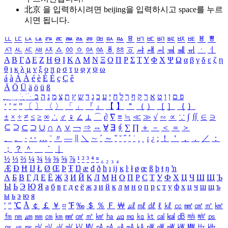
北京 을 입력하시려면
beijing
을 입력하시고 space를 누르
시면 됩니다.
ㅥ
ㅦ
ㅧ
ㅨ
ㅩ
ㅪ
ㅫ
ㅬ
ㅭ
ㅮ
ㅯ
ㅰ
ㅱ
ㅲ
ㅳ
ㅴ
ㅵ
ㅶ
ㅷ
ㅸ
ㅹ
ㅺ
ㅻ
ㅼ
ㅽ
ㅾ
ㅿ
ㆀ
ㆁ
ㆂ
ㆃ
ㆄ
ㆅ
ㆆ
ㆇ
ㆈ
ㆉ
ㆊ
ㆋ
ㆌ
ㆍ
ㆎ
Α
Β
Γ
Δ
Ε
Ζ
Η
Θ
Ι
Κ
Λ
Μ
Ν
Ξ
Ο
Π
Ρ
Σ
Τ
Υ
Φ
Χ
Ψ
Ω
α
β
γ
δ
ε
ζ
η
θ
ι
κ
λ
μ
ν
ξ
ο
π
ρ
σ
τ
υ
φ
χ
ψ
ω
á
à
Á
À
é
è
É
È
ç
Ç
ê
Ä
Ö
Ü
ä
ö
ü
ß
ְ
ֳ
ֲ
ֱ
ָ
ַ
ֵ
ֶ
ִ
ֹ
ּ
ֻ
ׂ
ׁ
ּ
ב
ה
נ
מ
צ
ת
ץ
ש
ד
ג
כ
ע
י
ח
ל
ך
ף
ק
ר
א
ט
ו
ן
ם
פ
‘
’
“
”
〔
〕
〈
〉
「
」
『
』
【
】
＂
（
）
［
］
｛
｝
±
×
÷
≠
≤
≥
∞
∴
♂
♀
∠
⊥
⌒
∂
∇
≡
≒
≪
≫
√
∽
∝
∵
∫
∬
∈
∋
⊆
⊇
⊂
⊃
∪
∩
∧
∨
￢
⇒
⇔
∀
∃
∮
∑
∏
＋
－
＜
＝
＞
、
。
·
‥
…
¨
〃
―
∥
＼
∼
´
～
ˇ
˘
˝
˚
˙
¸
˛
¡
¿
ː
！
＇
，
．
／
：
；
？
＾
＿
｀
｜
½
⅓
⅔
¼
¾
⅛
⅜
⅝
⅞
¹
²
³
⁴
ⁿ
₁
₂
₃
₄
Æ
Ð
Ħ
Ĳ
Ł
Ø
Œ
Þ
Ŧ
Ŋ
æ
đ
ð
ħ
ı
ĳ
ĸ
ŀ
ł
ø
œ
ß
þ
ŧ
ŋ
ŉ
А
Б
В
Г
Д
Е
Ё
Ж
З
И
Й
К
Л
М
Н
О
П
Р
С
Т
У
Ф
Х
Ц
Ч
Ш
Щ
Ъ
Ы
Ь
Э
Ю
Я
а
б
в
г
д
е
ё
ж
з
и
й
к
л
м
н
о
п
р
с
т
у
ф
х
ц
ч
ш
щ
ъ
ы
ь
э
ю
я
′
″
℃
Å
￠
￡
￥
¤
℉
‰
＄
％
Ｆ
￦
㎕
㎖
㎗
ℓ
㎘
㏄
㎣
㎤
㎥
㎦
㎙
㎚
㎛
㎜
㎝
㎞
㎟
㎠
㎡
㎢
㏊
㎍
㎎
㎏
㏏
㎈
㎉
㏈
㎧
㎨
㎰
㎱
㎲
㎳
㎴
㎵
㎶
㎷
㎸
㎹
㎀
㎁
㎂
㎃
㎄
㎺
㎻
㎽
㎾
㎿
㎐
㎑