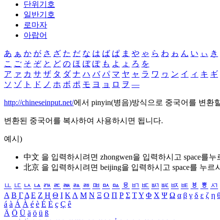
단위기호
일반기호
로마자
아랍어
あ
ぁ
か
が
さ
ざ
た
だ
な
は
ば
ぱ
ま
や
ゃ
ら
わ
ゎ
ん
い
ぃ
き
こ
ご
そ
ぞ
と
ど
の
ほ
ぼ
ぽ
も
よ
ょ
ろ
を
ア
ァ
カ
サ
ザ
タ
ダ
ナ
ハ
バ
パ
マ
ヤ
ャ
ラ
ワ
ヮ
ン
イ
ィ
キ
ギ
ソ
ゾ
ト
ド
ノ
ホ
ボ
ポ
モ
ヨ
ョ
ロ
ヲ
―
http://chineseinput.net/
에서 pinyin(병음)방식으로 중국어를 변환
변환된 중국어를 복사하여 사용하시면 됩니다.
예시)
中文 을 입력하시려면
zhongwen
을 입력하시고 space를
北京 을 입력하시려면
beijing
을 입력하시고 space를 누르
ㅥ
ㅦ
ㅧ
ㅨ
ㅩ
ㅪ
ㅫ
ㅬ
ㅭ
ㅮ
ㅯ
ㅰ
ㅱ
ㅲ
ㅳ
ㅴ
ㅵ
ㅶ
ㅷ
ㅸ
ㅹ
ㅺ
Α
Β
Γ
Δ
Ε
Ζ
Η
Θ
Ι
Κ
Λ
Μ
Ν
Ξ
Ο
Π
Ρ
Σ
Τ
Υ
Φ
Χ
Ψ
Ω
α
β
γ
δ
ε
ζ
η
á
à
Á
À
é
è
É
È
ç
Ç
ê
Ä
Ö
Ü
ä
ö
ü
ß