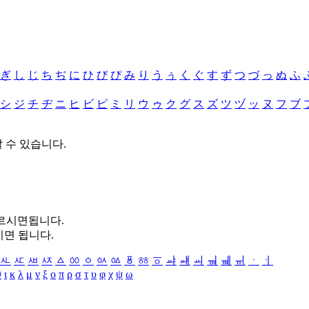
ぎ
し
じ
ち
ぢ
に
ひ
び
ぴ
み
り
う
ぅ
く
ぐ
す
ず
つ
づ
っ
ぬ
ふ
シ
ジ
チ
ヂ
ニ
ヒ
ビ
ピ
ミ
リ
ウ
ゥ
ク
グ
ス
ズ
ツ
ヅ
ッ
ヌ
フ
ブ
할 수 있습니다.
누르시면됩니다.
시면 됩니다.
ㅻ
ㅼ
ㅽ
ㅾ
ㅿ
ㆀ
ㆁ
ㆂ
ㆃ
ㆄ
ㆅ
ㆆ
ㆇ
ㆈ
ㆉ
ㆊ
ㆋ
ㆌ
ㆍ
ㆎ
θ
ι
κ
λ
μ
ν
ξ
ο
π
ρ
σ
τ
υ
φ
χ
ψ
ω