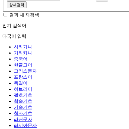
상세검색
결과 내 재검색
인기 검색어
다국어 입력
히라가나
가타카나
중국어
한글고어
그리스문자
프랑스어
독일어
히브리어
괄호기호
학술기호
기술기호
첨자기호
라틴문자
러시아문자