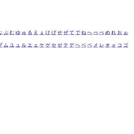
ぶ
ぷ
む
ゆ
ゅ
る
え
ぇ
け
げ
せ
ぜ
て
で
ね
へ
べ
ぺ
め
れ
お
ぉ
プ
ム
ユ
ュ
ル
エ
ェ
ケ
ゲ
セ
ゼ
テ
デ
ヘ
ベ
ペ
メ
レ
オ
ォ
コ
ゴ