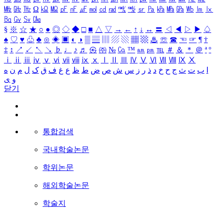
㎒
㎓
㎔
Ω
㏀
㏁
㎊
㎋
㎌
㏖
㏅
㎭
㎮
㎯
㏛
㎩
㎪
㎫
㎬
㏝
㏐
㏓
㏃
㏉
㏜
㏆
§
※
☆
★
○
●
◎
◇
◆
□
■
△
▽
→
←
↑
↓
↔
〓
◁
◀
▷
▶
♤
♠
♡
♥
♧
♣
⊙
◈
▣
◐
◑
▒
▤
▥
▨
▧
▦
▩
♨
☏
☎
☜
☞
¶
†
‡
↕
↗
↙
↖
↘
♭
♩
♪
♬
㉿
㈜
№
㏇
™
㏂
㏘
℡
＃
＆
＊
＠
ª
º
ⅰ
ⅱ
ⅲ
ⅳ
ⅴ
ⅵ
ⅶ
ⅷ
ⅸ
ⅹ
Ⅰ
Ⅱ
Ⅲ
Ⅳ
Ⅴ
Ⅵ
Ⅶ
Ⅷ
Ⅸ
Ⅹ
ا
ب
ت
ث
ج
ح
خ
د
ذ
ر
ز
س
ش
ص
ض
ط
ظ
ع
غ
ف
ق
ک
ل
م
ن
ه
و
ی
닫기
통합검색
국내학술논문
학위논문
해외학술논문
학술지