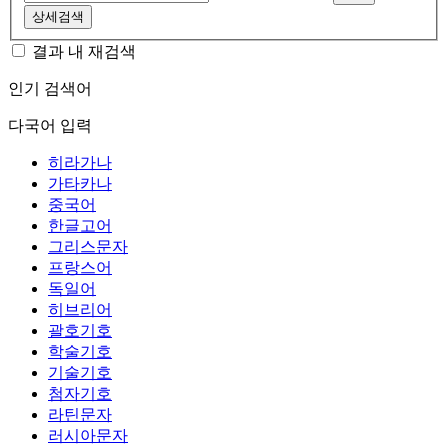
상세검색
결과 내 재검색
인기 검색어
다국어 입력
히라가나
가타카나
중국어
한글고어
그리스문자
프랑스어
독일어
히브리어
괄호기호
학술기호
기술기호
첨자기호
라틴문자
러시아문자