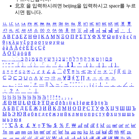
北京 을 입력하시려면
beijing
을 입력하시고 space를 누르
시면 됩니다.
ㅥ
ㅦ
ㅧ
ㅨ
ㅩ
ㅪ
ㅫ
ㅬ
ㅭ
ㅮ
ㅯ
ㅰ
ㅱ
ㅲ
ㅳ
ㅴ
ㅵ
ㅶ
ㅷ
ㅸ
ㅹ
ㅺ
ㅻ
ㅼ
ㅽ
ㅾ
ㅿ
ㆀ
ㆁ
ㆂ
ㆃ
ㆄ
ㆅ
ㆆ
ㆇ
ㆈ
ㆉ
ㆊ
ㆋ
ㆌ
ㆍ
ㆎ
Α
Β
Γ
Δ
Ε
Ζ
Η
Θ
Ι
Κ
Λ
Μ
Ν
Ξ
Ο
Π
Ρ
Σ
Τ
Υ
Φ
Χ
Ψ
Ω
α
β
γ
δ
ε
ζ
η
θ
ι
κ
λ
μ
ν
ξ
ο
π
ρ
σ
τ
υ
φ
χ
ψ
ω
á
à
Á
À
é
è
É
È
ç
Ç
ê
Ä
Ö
Ü
ä
ö
ü
ß
ְ
ֳ
ֲ
ֱ
ָ
ַ
ֵ
ֶ
ִ
ֹ
ּ
ֻ
ׂ
ׁ
ּ
ב
ה
נ
מ
צ
ת
ץ
ש
ד
ג
כ
ע
י
ח
ל
ך
ף
ק
ר
א
ט
ו
ן
ם
פ
‘
’
“
”
〔
〕
〈
〉
「
」
『
』
【
】
＂
（
）
［
］
｛
｝
±
×
÷
≠
≤
≥
∞
∴
♂
♀
∠
⊥
⌒
∂
∇
≡
≒
≪
≫
√
∽
∝
∵
∫
∬
∈
∋
⊆
⊇
⊂
⊃
∪
∩
∧
∨
￢
⇒
⇔
∀
∃
∮
∑
∏
＋
－
＜
＝
＞
、
。
·
‥
…
¨
〃
―
∥
＼
∼
´
～
ˇ
˘
˝
˚
˙
¸
˛
¡
¿
ː
！
＇
，
．
／
：
；
？
＾
＿
｀
｜
½
⅓
⅔
¼
¾
⅛
⅜
⅝
⅞
¹
²
³
⁴
ⁿ
₁
₂
₃
₄
Æ
Ð
Ħ
Ĳ
Ł
Ø
Œ
Þ
Ŧ
Ŋ
æ
đ
ð
ħ
ı
ĳ
ĸ
ŀ
ł
ø
œ
ß
þ
ŧ
ŋ
ŉ
А
Б
В
Г
Д
Е
Ё
Ж
З
И
Й
К
Л
М
Н
О
П
Р
С
Т
У
Ф
Х
Ц
Ч
Ш
Щ
Ъ
Ы
Ь
Э
Ю
Я
а
б
в
г
д
е
ё
ж
з
и
й
к
л
м
н
о
п
р
с
т
у
ф
х
ц
ч
ш
щ
ъ
ы
ь
э
ю
я
′
″
℃
Å
￠
￡
￥
¤
℉
‰
＄
％
Ｆ
￦
㎕
㎖
㎗
ℓ
㎘
㏄
㎣
㎤
㎥
㎦
㎙
㎚
㎛
㎜
㎝
㎞
㎟
㎠
㎡
㎢
㏊
㎍
㎎
㎏
㏏
㎈
㎉
㏈
㎧
㎨
㎰
㎱
㎲
㎳
㎴
㎵
㎶
㎷
㎸
㎹
㎀
㎁
㎂
㎃
㎄
㎺
㎻
㎽
㎾
㎿
㎐
㎑