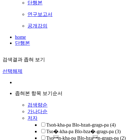
단행본
연구보고서
공개강의
home
단행본
검색결과 좁혀 보기
선택해제
좁혀본 항목 보기순서
검색량순
가나다순
저자
Tsoṅ-kha-pa Blo-bzaṅ-grags-pa
(4)
Tso�-kha-pa Blo-bza�-grags-pa
(3)
Tson-kha-pa Blo-bzan-grags-pa
(2)