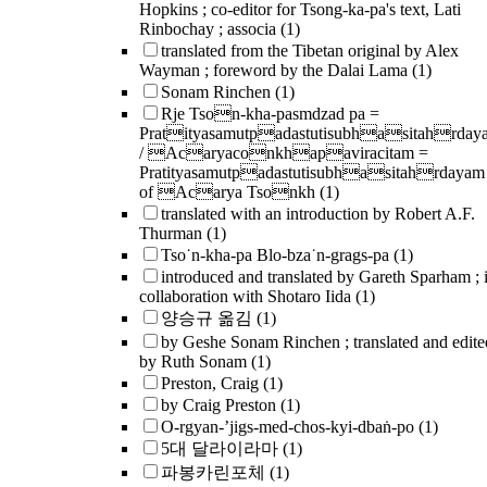
Hopkins ; co-editor for Tsong-ka-pa's text, Lati
Rinbochay ; associa
(1)
translated from the Tibetan original by Alex
Wayman ; foreword by the Dalai Lama
(1)
Sonam Rinchen
(1)
Rje Tson-kha-pasmdzad pa =
Pratityasamutpadastutisubhasitahrday
/ Acaryaconkhapaviracitam =
Pratityasamutpadastutisubhasitahrdayam
of Acarya Tsonkh
(1)
translated with an introduction by Robert A.F.
Thurman
(1)
Tso˙n-kha-pa Blo-bza˙n-grags-pa
(1)
introduced and translated by Gareth Sparham ; 
collaboration with Shotaro Iida
(1)
양승규 옮김
(1)
by Geshe Sonam Rinchen ; translated and edite
by Ruth Sonam
(1)
Preston, Craig
(1)
by Craig Preston
(1)
O-rgyan-ʼjigs-med-chos-kyi-dbaṅ-po
(1)
5대 달라이라마
(1)
파봉카린포체
(1)