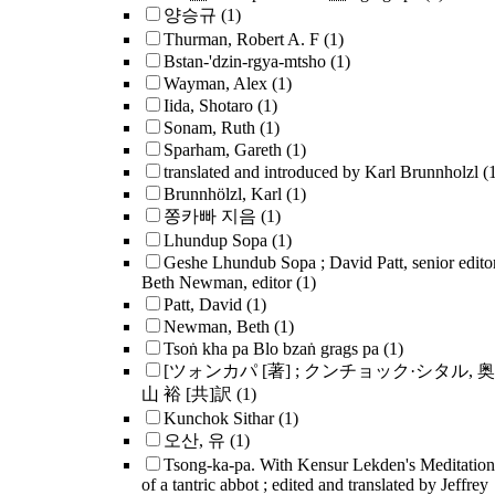
양승규
(1)
Thurman, Robert A. F
(1)
Bstan-'dzin-rgya-mtsho
(1)
Wayman, Alex
(1)
Iida, Shotaro
(1)
Sonam, Ruth
(1)
Sparham, Gareth
(1)
translated and introduced by Karl Brunnholzl
(
Brunnhölzl, Karl
(1)
쫑카빠 지음
(1)
Lhundup Sopa
(1)
Geshe Lhundub Sopa ; David Patt, senior editor
Beth Newman, editor
(1)
Patt, David
(1)
Newman, Beth
(1)
Tsoṅ kha pa Blo bzaṅ grags pa
(1)
[ツォンカパ [著] ; クンチョック·シタル, 奥
山 裕 [共]訳
(1)
Kunchok Sithar
(1)
오산, 유
(1)
Tsong-ka-pa. With Kensur Lekden's Meditation
of a tantric abbot ; edited and translated by Jeffrey