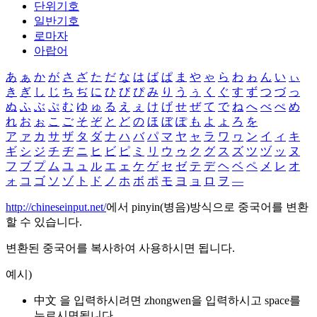
단위기호
일반기호
로마자
아랍어
あ
ぁ
か
が
さ
ざ
た
だ
な
は
ば
ぱ
ま
や
ゃ
ら
わ
ゎ
ん
い
ぃ
き
ぎ
し
じ
ち
ぢ
に
ひ
び
ぴ
み
り
う
ぅ
く
ぐ
す
ず
つ
づ
っ
ぬ
ふ
ぶ
ぷ
む
ゆ
ゅ
る
え
ぇ
け
げ
せ
ぜ
て
で
ね
へ
べ
ぺ
め
れ
お
ぉ
こ
ご
そ
ぞ
と
ど
の
ほ
ぼ
ぽ
も
よ
ょ
ろ
を
ア
ァ
カ
サ
ザ
タ
ダ
ナ
ハ
バ
パ
マ
ヤ
ャ
ラ
ワ
ヮ
ン
イ
ィ
キ
ギ
シ
ジ
チ
ヂ
ニ
ヒ
ビ
ピ
ミ
リ
ウ
ゥ
ク
グ
ス
ズ
ツ
ヅ
ッ
ヌ
フ
ブ
プ
ム
ユ
ュ
ル
エ
ェ
ケ
ゲ
セ
ゼ
テ
デ
ヘ
ベ
ペ
メ
レ
オ
ォ
コ
ゴ
ソ
ゾ
ト
ド
ノ
ホ
ボ
ポ
モ
ヨ
ョ
ロ
ヲ
―
http://chineseinput.net/
에서 pinyin(병음)방식으로 중국어를 변환
할 수 있습니다.
변환된 중국어를 복사하여 사용하시면 됩니다.
예시)
中文 을 입력하시려면
zhongwen
을 입력하시고 space를
누르시면됩니다.