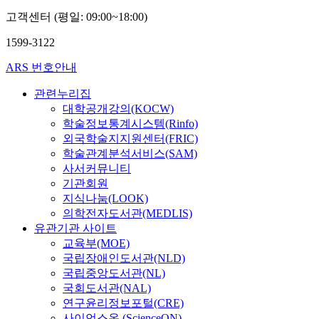
고객센터 (평일: 09:00~18:00)
1599-3122
ARS 번호안내
관련누리집
대학공개강의(KOCW)
학술정보통계시스템(Rinfo)
외국학술지지원센터(FRIC)
학술관계분석서비스(SAM)
사서커뮤니티
기관회원
지식나눔(LOOK)
의학전자도서관(MEDLIS)
유관기관 사이트
교육부(MOE)
국립장애인도서관(NLD)
국립중앙도서관(NL)
국회도서관(NAL)
연구윤리정보포털(CRE)
사이언스온 (ScienceON)