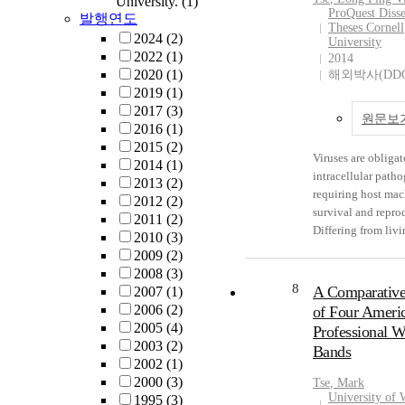
University.
(1)
ProQuest Disse
발행연도
Theses Cornell
2024
(2)
University
2022
(1)
2014
2020
(1)
해외박사(DDO
2019
(1)
2017
(3)
원문보
2016
(1)
2015
(2)
Viruses are obligat
2014
(1)
intracellular path
2013
(2)
requiring host mac
2012
(2)
survival and repro
2011
(2)
Differing from liv
2010
(3)
organisms, which 
2009
(2)
where nutrients are
2008
(3)
viruses absolutely 
8
A Comparative
2007
(1)
hijacking of host 
2006
(2)
of Four Ameri
to complete their l
2005
(4)
Professional 
Enveloped viruses
2003
(2)
Bands
have dedicated stra
2002
(1)
passively sense
2000
(3)
Tse
, Mark
environmental cues
University of 
1995
(3)