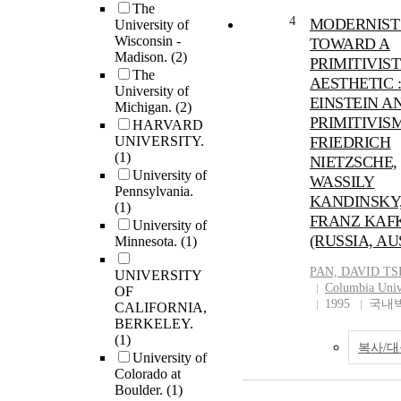
The
4
MODERNIST
University of
Wisconsin -
TOWARD A
Madison.
(2)
PRIMITIVIST
The
AESTHETIC 
University of
EINSTEIN A
Michigan.
(2)
PRIMITIVIS
HARVARD
UNIVERSITY.
FRIEDRICH
(1)
NIETZSCHE,
University of
WASSILY
Pennsylvania.
KANDINSKY
(1)
FRANZ KAF
University of
(RUSSIA, AU
Minnesota.
(1)
PAN, DAVID
TS
UNIVERSITY
Columbia Univ
OF
1995
국내
CALIFORNIA,
BERKELEY.
(1)
복사/
University of
Colorado at
Boulder.
(1)