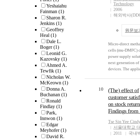
bands perform two 
Technology
Yeshaiahu
pH-triggered conf
concerts per season
2006
Fainman
(1)
changes allowing r
first American orch
해외박사(DDO
Sharon R.
the fusion peptide.
these young profes
Jenkins
(1)
Proteolytic cleava
bands to achieve 
Geoffrey
원문보
influenza HA contr
success as current
Heal
(1)
pathogenesis by i
professional orches
Dale L.
viral growth rate a
Micro-direct metha
should make simil
Boger
(1)
tropism. The prima
cells (mu-DMFC) c
revolutionary leap
Leonid G.
sequence and terti
power supply solut
Kazovsky
(1)
evolutionary steps)
structure of the H
next generation of
Ahmed A.
American orchestr
the overall propert
devices. The appli
Tewfik
(1)
guarantee their per
activation and henc
the mu-DMFCs req
Nicholas W.
full season of conc
pathogenesis. Mut
to have high comp
McKeown
(1)
enough to provide 
the primary sequen
high performance, 
Donna A.
10
(The) effect of
income.
HA cleavage site af
weight, and long li
Buchanan
(1)
customer satisf
activation in two 
major goal of this 
Ronald
on stock return
1) HA activation e
Findlay
(1)
project is to enhan
Findings from
and 2) alteration i
Park,
volumetric power d
Innwon
(1)
repertoire for HA a
direct methanol fue
Tse
Sin Yee Cind
Edgar
The former modulat
(DMFCs). A perfo
서울대학교 
Meyhofer
(1)
growth kinetics and
roadmap has been 
2011
국내
David R.
is important for vir
and showed that pa