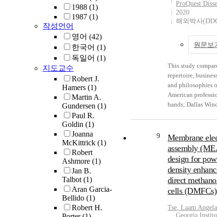
that initiation of i
ProQuest Disse
1988
(1)
2020
occurs at the corr
1987
(1)
해외박사(DDO
and place. One gen
작성언어
strategy used by 
영어
(42)
viruses is to precis
원문보
한국어
(1)
activation of their
독일어
(1)
glycoprotein just p
This study compar
지도교수
into host cells. In
repertoire, busines
Robert J.
virus (AIV) is the 
and philosophies o
Hamers
(1)
agent of influenza 
American professi
Martin A.
causes both econo
bands; Dallas Win
Gundersen
(1)
public health pro
Star Wind Orchestr
Paul R.
globally and annua
Goldin
(1)
Diego Winds, and 
successful pathoge
Joanna
Hawaiian Band. Fo
9
Membrane elec
a wide range of an
McKittrick
(1)
purposes of this st
assembly (ME
excels in sensing t
Robert
“professional” is d
design for pow
environment to en
Ashmore
(1)
generating suffici
efficient infection
density enhan
Jan B.
to pay the perform
employing two seq
Talbot
(1)
direct methanol
Royal Hawaiian Ba
activating steps du
Aran Garcia-
cells (DMFCs)
outlier of professi
entry: proteolytic
Bellido
(1)
bands because of it
for priming of the
Robert H.
Tse
, Laam Angela
and function. The 
Georgia Institu
Porter
(1)
hemagglutinin (HA