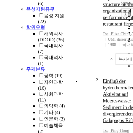
(6)
structure on th
10개씩
음성지원유무
organizational
조회
음성 지원
performance o
(22)
restaurant firm
학위유형
해외박사
Tse
, Eliza Ching-
(DDOD)
(36)
UMI dissertati
1988
국내
국내박사
(7)
국내석사
복사/
(1)
주제분류
공학
(19)
2
Einfluβ der
자연과학
hydrothermale
(16)
Aktivitat auf
사회과학
(11)
Meereswasser
의약학
(4)
Sediment in de
기타
(4)
divergierenden
인문학
(3)
Galapagos Rif
예술체육
Tse
, Ping-Hong
(2)