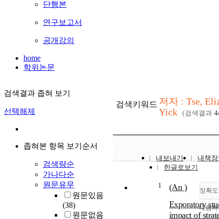
단행본
연구보고서
공개강의
home
학위논문
검색결과 좁혀 보기
저자 : Tse, Eli
검색키워드
Yick
선택해제
(검색결과
4
좁혀본 항목 보기순서
내보내기
내책장
검색량순
한글로보기
가나다순
원문유무
1
(An )
정확도
원문있음
Exporatory stu
(38)
내림차
impact of stra
원문없음