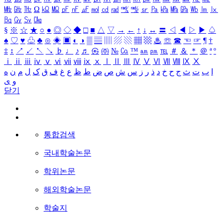
㎒
㎓
㎔
Ω
㏀
㏁
㎊
㎋
㎌
㏖
㏅
㎭
㎮
㎯
㏛
㎩
㎪
㎫
㎬
㏝
㏐
㏓
㏃
㏉
㏜
㏆
§
※
☆
★
○
●
◎
◇
◆
□
■
△
▽
→
←
↑
↓
↔
〓
◁
◀
▷
▶
♤
♠
♡
♥
♧
♣
⊙
◈
▣
◐
◑
▒
▤
▥
▨
▧
▦
▩
♨
☏
☎
☜
☞
¶
†
‡
↕
↗
↙
↖
↘
♭
♩
♪
♬
㉿
㈜
№
㏇
™
㏂
㏘
℡
＃
＆
＊
＠
ª
º
ⅰ
ⅱ
ⅲ
ⅳ
ⅴ
ⅵ
ⅶ
ⅷ
ⅸ
ⅹ
Ⅰ
Ⅱ
Ⅲ
Ⅳ
Ⅴ
Ⅵ
Ⅶ
Ⅷ
Ⅸ
Ⅹ
ا
ب
ت
ث
ج
ح
خ
د
ذ
ر
ز
س
ش
ص
ض
ط
ظ
ع
غ
ف
ق
ک
ل
م
ن
ه
و
ی
닫기
통합검색
국내학술논문
학위논문
해외학술논문
학술지