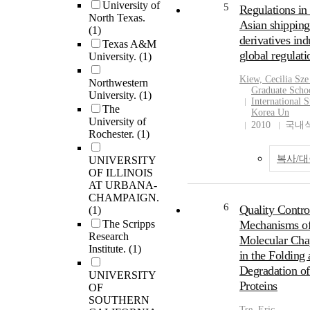
University of
5
Regulations in
North Texas.
Asian shipping
(1)
derivatives ind
Texas A&M
global regulati
University.
(1)
Kiew, Cecilia Sz
Northwestern
Graduate Scho
University.
(1)
International S
The
Korea Un
University of
2010
국내
Rochester.
(1)
복사/
UNIVERSITY
OF ILLINOIS
AT URBANA-
CHAMPAIGN.
6
Quality Contro
(1)
The Scripps
Mechanisms o
Research
Molecular Cha
Institute.
(1)
in the Folding
Degradation of
UNIVERSITY
Proteins
OF
SOUTHERN
Tse
, Eric