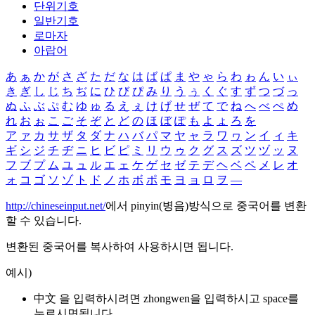
단위기호
일반기호
로마자
아랍어
あ
ぁ
か
が
さ
ざ
た
だ
な
は
ば
ぱ
ま
や
ゃ
ら
わ
ゎ
ん
い
ぃ
き
ぎ
し
じ
ち
ぢ
に
ひ
び
ぴ
み
り
う
ぅ
く
ぐ
す
ず
つ
づ
っ
ぬ
ふ
ぶ
ぷ
む
ゆ
ゅ
る
え
ぇ
け
げ
せ
ぜ
て
で
ね
へ
べ
ぺ
め
れ
お
ぉ
こ
ご
そ
ぞ
と
ど
の
ほ
ぼ
ぽ
も
よ
ょ
ろ
を
ア
ァ
カ
サ
ザ
タ
ダ
ナ
ハ
バ
パ
マ
ヤ
ャ
ラ
ワ
ヮ
ン
イ
ィ
キ
ギ
シ
ジ
チ
ヂ
ニ
ヒ
ビ
ピ
ミ
リ
ウ
ゥ
ク
グ
ス
ズ
ツ
ヅ
ッ
ヌ
フ
ブ
プ
ム
ユ
ュ
ル
エ
ェ
ケ
ゲ
セ
ゼ
テ
デ
ヘ
ベ
ペ
メ
レ
オ
ォ
コ
ゴ
ソ
ゾ
ト
ド
ノ
ホ
ボ
ポ
モ
ヨ
ョ
ロ
ヲ
―
http://chineseinput.net/
에서 pinyin(병음)방식으로 중국어를 변환
할 수 있습니다.
변환된 중국어를 복사하여 사용하시면 됩니다.
예시)
中文 을 입력하시려면
zhongwen
을 입력하시고 space를
누르시면됩니다.