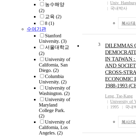
Univ. Hambur
농수해양
국내박사
(2)
교육
(2)
8
(1)
복사/
수여기관
Stanford
University.
(3)
3
DILEMMAS 
서울대학교
DEMOCRATI
(2)
IN TAIWAN :
University of
California, San
AND SOCIET
Diego.
(2)
CROSS-STRA
Columbia
ECONOMIC P
University.
(2)
1988-1993 (C
University of
Washington.
(2)
Leng,
Tse
-Kang
University of
University of 
Maryland
1995
국내
College Park.
(2)
University of
복사/
California, Los
Angeles.
(2)