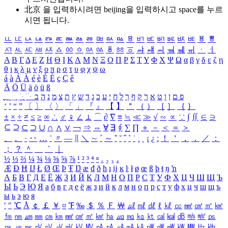
北京 을 입력하시려면
beijing
을 입력하시고 space를 누르
시면 됩니다.
ㅥ
ㅦ
ㅧ
ㅨ
ㅩ
ㅪ
ㅫ
ㅬ
ㅭ
ㅮ
ㅯ
ㅰ
ㅱ
ㅲ
ㅳ
ㅴ
ㅵ
ㅶ
ㅷ
ㅸ
ㅹ
ㅺ
ㅻ
ㅼ
ㅽ
ㅾ
ㅿ
ㆀ
ㆁ
ㆂ
ㆃ
ㆄ
ㆅ
ㆆ
ㆇ
ㆈ
ㆉ
ㆊ
ㆋ
ㆌ
ㆍ
ㆎ
Α
Β
Γ
Δ
Ε
Ζ
Η
Θ
Ι
Κ
Λ
Μ
Ν
Ξ
Ο
Π
Ρ
Σ
Τ
Υ
Φ
Χ
Ψ
Ω
α
β
γ
δ
ε
ζ
η
θ
ι
κ
λ
μ
ν
ξ
ο
π
ρ
σ
τ
υ
φ
χ
ψ
ω
á
à
Á
À
é
è
É
È
ç
Ç
ê
Ä
Ö
Ü
ä
ö
ü
ß
ְ
ֳ
ֲ
ֱ
ָ
ַ
ֵ
ֶ
ִ
ֹ
ּ
ֻ
ׂ
ׁ
ּ
ב
ה
נ
מ
צ
ת
ץ
ש
ד
ג
כ
ע
י
ח
ל
ך
ף
ק
ר
א
ט
ו
ן
ם
פ
‘
’
“
”
〔
〕
〈
〉
「
」
『
』
【
】
＂
（
）
［
］
｛
｝
±
×
÷
≠
≤
≥
∞
∴
♂
♀
∠
⊥
⌒
∂
∇
≡
≒
≪
≫
√
∽
∝
∵
∫
∬
∈
∋
⊆
⊇
⊂
⊃
∪
∩
∧
∨
￢
⇒
⇔
∀
∃
∮
∑
∏
＋
－
＜
＝
＞
、
。
·
‥
…
¨
〃
―
∥
＼
∼
´
～
ˇ
˘
˝
˚
˙
¸
˛
¡
¿
ː
！
＇
，
．
／
：
；
？
＾
＿
｀
｜
½
⅓
⅔
¼
¾
⅛
⅜
⅝
⅞
¹
²
³
⁴
ⁿ
₁
₂
₃
₄
Æ
Ð
Ħ
Ĳ
Ł
Ø
Œ
Þ
Ŧ
Ŋ
æ
đ
ð
ħ
ı
ĳ
ĸ
ŀ
ł
ø
œ
ß
þ
ŧ
ŋ
ŉ
А
Б
В
Г
Д
Е
Ё
Ж
З
И
Й
К
Л
М
Н
О
П
Р
С
Т
У
Ф
Х
Ц
Ч
Ш
Щ
Ъ
Ы
Ь
Э
Ю
Я
а
б
в
г
д
е
ё
ж
з
и
й
к
л
м
н
о
п
р
с
т
у
ф
х
ц
ч
ш
щ
ъ
ы
ь
э
ю
я
′
″
℃
Å
￠
￡
￥
¤
℉
‰
＄
％
Ｆ
￦
㎕
㎖
㎗
ℓ
㎘
㏄
㎣
㎤
㎥
㎦
㎙
㎚
㎛
㎜
㎝
㎞
㎟
㎠
㎡
㎢
㏊
㎍
㎎
㎏
㏏
㎈
㎉
㏈
㎧
㎨
㎰
㎱
㎲
㎳
㎴
㎵
㎶
㎷
㎸
㎹
㎀
㎁
㎂
㎃
㎄
㎺
㎻
㎽
㎾
㎿
㎐
㎑