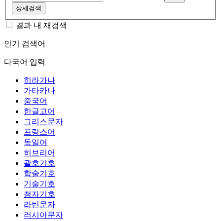
상세검색
결과 내 재검색
인기 검색어
다국어 입력
히라가나
가타카나
중국어
한글고어
그리스문자
프랑스어
독일어
히브리어
괄호기호
학술기호
기술기호
첨자기호
라틴문자
러시아문자