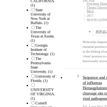
CALIFORNIA.
ProQuest Disse
(1)
Theses Univers
State
Mich
University of
2017
New York at
해외박사(DDO
Buffalo.
(1)
The
University of
원문보
Texas at Austin.
(1)
Molecular chapero
Georgia
essential proteins t
Institute of
in the folding of s
Technology.
(1)
'client' proteins to
The
functionally active
Pennsylvania
dimensional struct
State
process of protein 
University.
(1)
the cell occurs in 
University of
7
Sequence and s
concentrated cro.
Florida.
(1)
of influenza
Hemagglutinin
UNIVERSITY
cleavage site 
OF VIRGINIA.
viral pathogene
(1)
Cornell
Tse
, Long Ping V