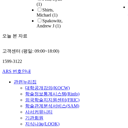
planar MEAs, whic
(1)
than the expected
Shirts,
performance enha
Michael
(1)
ABAQUS software 
Spakowitz,
to simulate the ma
Andrew J
(1)
process and identi
오늘 본 자료
causes of deformat
manufacture. Expe
analysis methods l
고객센터 (평일: 09:00~18:00)
impedance analysi
point-probes were 
1599-3122
quantify the perfo
and microstructure
ARS 번호안내
during the forming
model was proposed
관련누리집
the expected perfo
대학공개강의(KOCW)
corrugated MEAs 
학술정보통계시스템(Rinfo)
manufacturing pro
외국학술지지원센터(FRIC)
variables. Finally, 
학술관계분석서비스(SAM)
stacking configura
사서커뮤니티
issues related to ce
기관회원
for corrugated MEA
지식나눔(LOOK)
investigated.