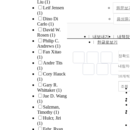
Liu
(1)
Mutations that mo
the planar membra
Leif Jensen
원문보
tertiary structure a
electrode assembl
(1)
important role in v
2-D and 3-D corru
Dino Di
음성듣
activation, in parti
manifolds can grea
Carlo
(1)
growth. In this thes
increase the power
David W.
describe three inte
with very modest o
Rosen
(1)
내보내기
내책장
studies of mutatio
volume increases. I
Philip C.
한글로보기
primary and tertiar
project, different
Andrews
(1)
of HA and their c
manufacturing proc
Fan Xitao
on HA cleavage an
patterning MEAs w
정확도
(1)
pathogenesis. The
corrugations have
Andre Tits
내림차
mutations also all
investigated. A fo
(1)
influenza virus to 
process was select
Cory Hauck
10개씩
with prokaryotic 
(1)
2D triangular corr
and open up anoth
Gary R.
MEAs for experime
조회
Whittaker
(1)
dimension in virus
validations of the
Jue D. Wang
host interactions a
performance predic
(1)
experimental resul
Salzman,
that the volumetri
Timothy
(1)
densities of the co
Hulcr, Jiri
MEAs have impro
(1)
about 25% compare
Fehr, Ryan