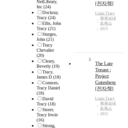
NetLibrary,
[전자책]
Inc
(24)
Dockray,
Louis
Tracy
Tracy
(24)
북큐브네
Ellis, John
트웍스
Tracy
(21)
2015
Sturges,
John
(21)
Tracy
Chevalier
(20)
3
Cleary,
The Late
Beverly
(19)
Tenant :
Tracy,
Project
James D
(18)
Gutenberg
Connors,
Tracy Daniel
[전자책]
(18)
David
Louis
Tracy
북큐브네
Tracy
(18)
트웍스
Storer,
2015
Tracy Irwin
(16)
Strong,