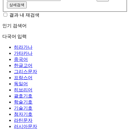
상세검색
결과 내 재검색
인기 검색어
다국어 입력
히라가나
가타카나
중국어
한글고어
그리스문자
프랑스어
독일어
히브리어
괄호기호
학술기호
기술기호
첨자기호
라틴문자
러시아문자