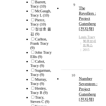
Barrett,
9
Tracy
(10)
The
McGaugh,
Revellers :
Tracy L
(10)
Project
Pierce,
Gutenberg
Tracy
(10)
[전자책]
정성호 옮
김
(9)
Louis
Tracy
Carlton,
북큐브네
Frank Tracy
트웍스
(9)
2015
John Tracy
Ellis
(9)
Cabot,
Tracy
(9)
Sugarman,
Tracy
(9)
10
Number
Murray,
Seventeen :
Tracy
(9)
Henley,
Project
Tracy B
(9)
Gutenberg
Tracy,
[전자책]
Steven C
(9)