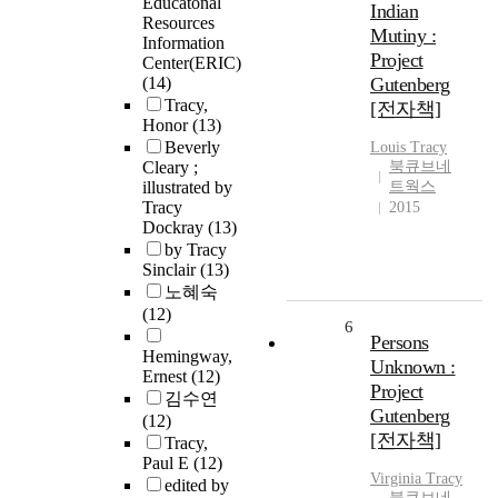
Educatonal
Indian
Resources
Mutiny :
Information
Project
Center(ERIC)
(14)
Gutenberg
Tracy,
[전자책]
Honor
(13)
Beverly
Louis
Tracy
Cleary ;
북큐브네
illustrated by
트웍스
Tracy
2015
Dockray
(13)
by Tracy
Sinclair
(13)
노혜숙
(12)
6
Persons
Hemingway,
Unknown :
Ernest
(12)
Project
김수연
Gutenberg
(12)
[전자책]
Tracy,
Paul E
(12)
Virginia
Tracy
edited by
북큐브네