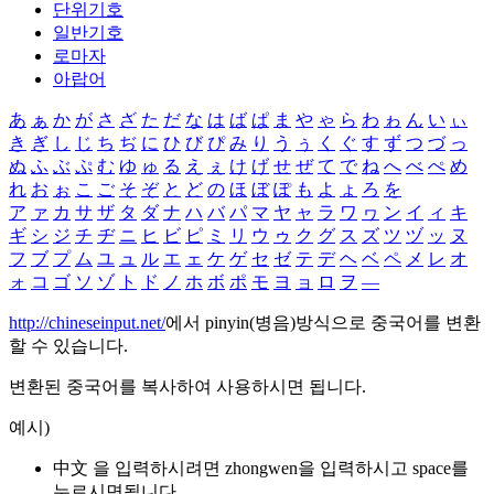
단위기호
일반기호
로마자
아랍어
あ
ぁ
か
が
さ
ざ
た
だ
な
は
ば
ぱ
ま
や
ゃ
ら
わ
ゎ
ん
い
ぃ
き
ぎ
し
じ
ち
ぢ
に
ひ
び
ぴ
み
り
う
ぅ
く
ぐ
す
ず
つ
づ
っ
ぬ
ふ
ぶ
ぷ
む
ゆ
ゅ
る
え
ぇ
け
げ
せ
ぜ
て
で
ね
へ
べ
ぺ
め
れ
お
ぉ
こ
ご
そ
ぞ
と
ど
の
ほ
ぼ
ぽ
も
よ
ょ
ろ
を
ア
ァ
カ
サ
ザ
タ
ダ
ナ
ハ
バ
パ
マ
ヤ
ャ
ラ
ワ
ヮ
ン
イ
ィ
キ
ギ
シ
ジ
チ
ヂ
ニ
ヒ
ビ
ピ
ミ
リ
ウ
ゥ
ク
グ
ス
ズ
ツ
ヅ
ッ
ヌ
フ
ブ
プ
ム
ユ
ュ
ル
エ
ェ
ケ
ゲ
セ
ゼ
テ
デ
ヘ
ベ
ペ
メ
レ
オ
ォ
コ
ゴ
ソ
ゾ
ト
ド
ノ
ホ
ボ
ポ
モ
ヨ
ョ
ロ
ヲ
―
http://chineseinput.net/
에서 pinyin(병음)방식으로 중국어를 변환
할 수 있습니다.
변환된 중국어를 복사하여 사용하시면 됩니다.
예시)
中文 을 입력하시려면
zhongwen
을 입력하시고 space를
누르시면됩니다.