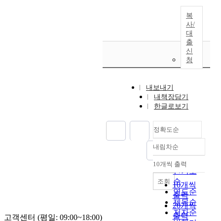
복
사/
대
출
신
청
내보내기
내책장담기
한글로보기
정확도순
내림차순
정확도
순
10개씩 출력
내림차순
인기도
순
조회
10개씩
연도순
출력
제목순
20개씩
저자순
출력
고객센터 (평일: 09:00~18:00)