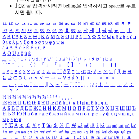
北京 을 입력하시려면
beijing
을 입력하시고 space를 누르
시면 됩니다.
ㅥ
ㅦ
ㅧ
ㅨ
ㅩ
ㅪ
ㅫ
ㅬ
ㅭ
ㅮ
ㅯ
ㅰ
ㅱ
ㅲ
ㅳ
ㅴ
ㅵ
ㅶ
ㅷ
ㅸ
ㅹ
ㅺ
ㅻ
ㅼ
ㅽ
ㅾ
ㅿ
ㆀ
ㆁ
ㆂ
ㆃ
ㆄ
ㆅ
ㆆ
ㆇ
ㆈ
ㆉ
ㆊ
ㆋ
ㆌ
ㆍ
ㆎ
Α
Β
Γ
Δ
Ε
Ζ
Η
Θ
Ι
Κ
Λ
Μ
Ν
Ξ
Ο
Π
Ρ
Σ
Τ
Υ
Φ
Χ
Ψ
Ω
α
β
γ
δ
ε
ζ
η
θ
ι
κ
λ
μ
ν
ξ
ο
π
ρ
σ
τ
υ
φ
χ
ψ
ω
á
à
Á
À
é
è
É
È
ç
Ç
ê
Ä
Ö
Ü
ä
ö
ü
ß
ְ
ֳ
ֲ
ֱ
ָ
ַ
ֵ
ֶ
ִ
ֹ
ּ
ֻ
ׂ
ׁ
ּ
ב
ה
נ
מ
צ
ת
ץ
ש
ד
ג
כ
ע
י
ח
ל
ך
ף
ק
ר
א
ט
ו
ן
ם
פ
‘
’
“
”
〔
〕
〈
〉
「
」
『
』
【
】
＂
（
）
［
］
｛
｝
±
×
÷
≠
≤
≥
∞
∴
♂
♀
∠
⊥
⌒
∂
∇
≡
≒
≪
≫
√
∽
∝
∵
∫
∬
∈
∋
⊆
⊇
⊂
⊃
∪
∩
∧
∨
￢
⇒
⇔
∀
∃
∮
∑
∏
＋
－
＜
＝
＞
、
。
·
‥
…
¨
〃
―
∥
＼
∼
´
～
ˇ
˘
˝
˚
˙
¸
˛
¡
¿
ː
！
＇
，
．
／
：
；
？
＾
＿
｀
｜
½
⅓
⅔
¼
¾
⅛
⅜
⅝
⅞
¹
²
³
⁴
ⁿ
₁
₂
₃
₄
Æ
Ð
Ħ
Ĳ
Ł
Ø
Œ
Þ
Ŧ
Ŋ
æ
đ
ð
ħ
ı
ĳ
ĸ
ŀ
ł
ø
œ
ß
þ
ŧ
ŋ
ŉ
А
Б
В
Г
Д
Е
Ё
Ж
З
И
Й
К
Л
М
Н
О
П
Р
С
Т
У
Ф
Х
Ц
Ч
Ш
Щ
Ъ
Ы
Ь
Э
Ю
Я
а
б
в
г
д
е
ё
ж
з
и
й
к
л
м
н
о
п
р
с
т
у
ф
х
ц
ч
ш
щ
ъ
ы
ь
э
ю
я
′
″
℃
Å
￠
￡
￥
¤
℉
‰
＄
％
Ｆ
￦
㎕
㎖
㎗
ℓ
㎘
㏄
㎣
㎤
㎥
㎦
㎙
㎚
㎛
㎜
㎝
㎞
㎟
㎠
㎡
㎢
㏊
㎍
㎎
㎏
㏏
㎈
㎉
㏈
㎧
㎨
㎰
㎱
㎲
㎳
㎴
㎵
㎶
㎷
㎸
㎹
㎀
㎁
㎂
㎃
㎄
㎺
㎻
㎽
㎾
㎿
㎐
㎑