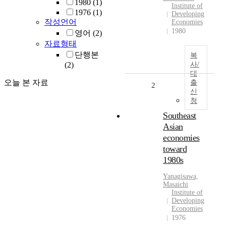
1980
(1)
Institute of
1976
(1)
Developing
작성언어
Economies
1980
영어
(2)
자료형태
단행본
복
(2)
사/
대
오늘 본 자료
출
2
신
청
Southeast
Asian
economies
toward
1980s
Yanagisawa,
Masaichi
Institute of
Developing
Economies
1976