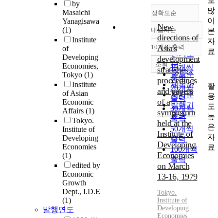
로
by
많
Masaichi
정확도순
이
Yanagisawa
New
(1)
내림차순
본
정확도
directions of
Institute
자
순
10개씩 출력
Asia's
of
내림차순
료
인기도
Developing
development
순
조회
Economies,
10개씩
strategies :
연도순
Tokyo
(1)
출력
proceedings
Institute
제목순
활
20개씩
and papers
of Asian
저자순
용
출력
of a
Economic
발행기
도
30개씩
Affairs
(1)
symposium
관순
높
출력
Tokyo.
held at the
은
50개씩
Institute of
Institute of
자
Developing
출력
Developing
Economies
료
100개씩
Economies
(1)
출력
edited by
on March
Economic
13-16, 1979
Growth
Dept., I.D.E
Tokyo.
(1)
Institute
of
Developing
발행연도
Economies