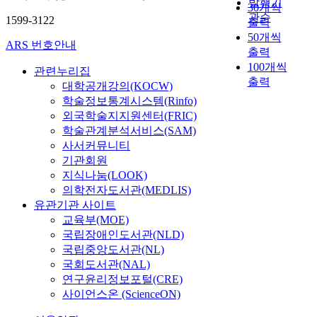
발행기
30개씩
관순
1599-3122
출력
50개씩
ARS 번호안내
출력
100개씩
관련누리집
출력
대학공개강의(KOCW)
학술정보통계시스템(Rinfo)
외국학술지지원센터(FRIC)
학술관계분석서비스(SAM)
사서커뮤니티
기관회원
지식나눔(LOOK)
의학전자도서관(MEDLIS)
유관기관 사이트
교육부(MOE)
국립장애인도서관(NLD)
국립중앙도서관(NL)
국회도서관(NAL)
연구윤리정보포털(CRE)
사이언스온 (ScienceON)