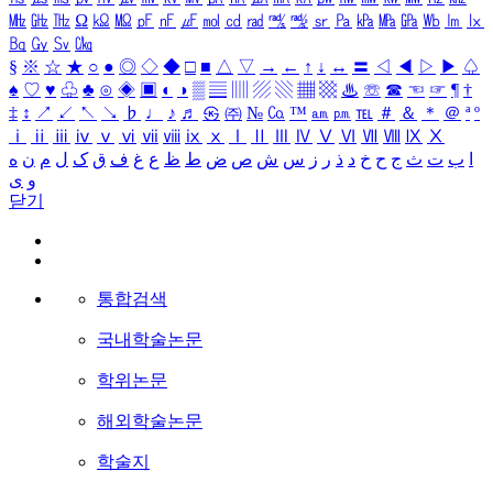
㎒
㎓
㎔
Ω
㏀
㏁
㎊
㎋
㎌
㏖
㏅
㎭
㎮
㎯
㏛
㎩
㎪
㎫
㎬
㏝
㏐
㏓
㏃
㏉
㏜
㏆
§
※
☆
★
○
●
◎
◇
◆
□
■
△
▽
→
←
↑
↓
↔
〓
◁
◀
▷
▶
♤
♠
♡
♥
♧
♣
⊙
◈
▣
◐
◑
▒
▤
▥
▨
▧
▦
▩
♨
☏
☎
☜
☞
¶
†
‡
↕
↗
↙
↖
↘
♭
♩
♪
♬
㉿
㈜
№
㏇
™
㏂
㏘
℡
＃
＆
＊
＠
ª
º
ⅰ
ⅱ
ⅲ
ⅳ
ⅴ
ⅵ
ⅶ
ⅷ
ⅸ
ⅹ
Ⅰ
Ⅱ
Ⅲ
Ⅳ
Ⅴ
Ⅵ
Ⅶ
Ⅷ
Ⅸ
Ⅹ
ا
ب
ت
ث
ج
ح
خ
د
ذ
ر
ز
س
ش
ص
ض
ط
ظ
ع
غ
ف
ق
ک
ل
م
ن
ه
و
ی
닫기
통합검색
국내학술논문
학위논문
해외학술논문
학술지