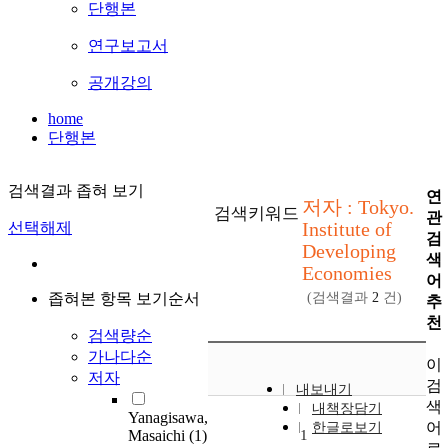
단행본
연구보고서
공개강의
home
단행본
검색결과 좁혀 보기
연
저자 : Tokyo.
검색키워드
관
Institute of
선택해제
검
Developing
색
Economies
어
좁혀본 항목 보기순서
(검색결과
2
건)
추
천
검색량순
가나다순
이
저자
검
내보내기
색
내책장담기
Yanagisawa,
어
한글로보기
Masaichi
(1)
1