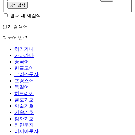
상세검색
결과 내 재검색
인기 검색어
다국어 입력
히라가나
가타카나
중국어
한글고어
그리스문자
프랑스어
독일어
히브리어
괄호기호
학술기호
기술기호
첨자기호
라틴문자
러시아문자