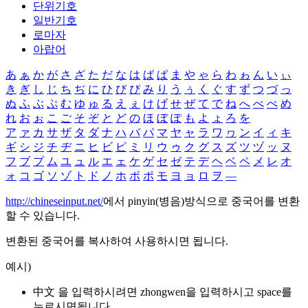
단위기호
일반기호
로마자
아랍어
あ
ぁ
か
が
さ
ざ
た
だ
な
は
ば
ぱ
ま
や
ゃ
ら
わ
ゎ
ん
い
ぃ
き
ぎ
し
じ
ち
ぢ
に
ひ
び
ぴ
み
り
う
ぅ
く
ぐ
す
ず
つ
づ
っ
ぬ
ふ
ぶ
ぷ
む
ゆ
ゅ
る
え
ぇ
け
げ
せ
ぜ
て
で
ね
へ
べ
ぺ
め
れ
お
ぉ
こ
ご
そ
ぞ
と
ど
の
ほ
ぼ
ぽ
も
よ
ょ
ろ
を
ア
ァ
カ
サ
ザ
タ
ダ
ナ
ハ
バ
パ
マ
ヤ
ャ
ラ
ワ
ヮ
ン
イ
ィ
キ
ギ
シ
ジ
チ
ヂ
ニ
ヒ
ビ
ピ
ミ
リ
ウ
ゥ
ク
グ
ス
ズ
ツ
ヅ
ッ
ヌ
フ
ブ
プ
ム
ユ
ュ
ル
エ
ェ
ケ
ゲ
セ
ゼ
テ
デ
ヘ
ベ
ペ
メ
レ
オ
ォ
コ
ゴ
ソ
ゾ
ト
ド
ノ
ホ
ボ
ポ
モ
ヨ
ョ
ロ
ヲ
―
http://chineseinput.net/
에서 pinyin(병음)방식으로 중국어를 변환
할 수 있습니다.
변환된 중국어를 복사하여 사용하시면 됩니다.
예시)
中文 을 입력하시려면
zhongwen
을 입력하시고 space를
누르시면됩니다.