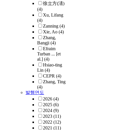
徐立方(淸)
(4)
Xu, Lifang
(4)
Zanning
(4)
Xie, Ao
(4)
Zhang,
Bangji
(4)
Efraim
Turban ... [et
al.]
(4)
Hsiao-ting
Lin
(4)
CEPR
(4)
Zhang, Ting
(4)
발행연도
2026
(4)
2025
(6)
2024
(9)
2023
(11)
2022
(12)
2021
(11)