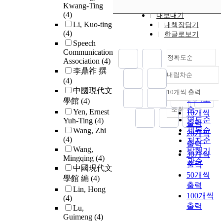
Kwang-Ting
(4)
내보내기
Li, Kuo-ting
내책장담기
(4)
한글로보기
Speech
Communication
정확도순
Association
(4)
李鼎祚 撰
내림차순
정확도
(4)
순
中國現代文
10개씩 출력
내림차순
인기도
學館
(4)
순
조회
Yen, Ernest
10개씩
연도순
Yuh-Ting
(4)
출력
제목순
Wang, Zhi
20개씩
(4)
저자순
출력
Wang,
발행기
30개씩
Mingqing
(4)
관순
출력
中國現代文
50개씩
學館 編
(4)
출력
Lin, Hong
100개씩
(4)
출력
Lu,
Guimeng
(4)