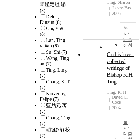
Ting
, Sharon
畵鑑定組 編
Jossey-Bass
(8)
2006
Delen,
Dursun
(8)
Chi, Yu#n
복
(8)
사/
대출
Lan, Ting-
신청
yu#an
(8)
4
Su, Shi
(7)
God is love :
Wang, Ting-
collected
an
(7)
writings of
Ting, Ling
Bishop K.H.
(7)
Ting.
Chang, S. T
(7)
Ting
, K. H
Korzenny,
David C.
Felipe
(7)
Cook
藍鼎元 著
2004
(7)
Chang, Ting
복
(7)
사/
胡挺(淸) 校
대출
(7)