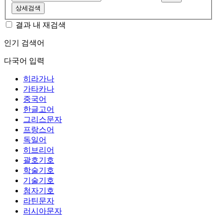
상세검색
결과 내 재검색
인기 검색어
다국어 입력
히라가나
가타카나
중국어
한글고어
그리스문자
프랑스어
독일어
히브리어
괄호기호
학술기호
기술기호
첨자기호
라틴문자
러시아문자