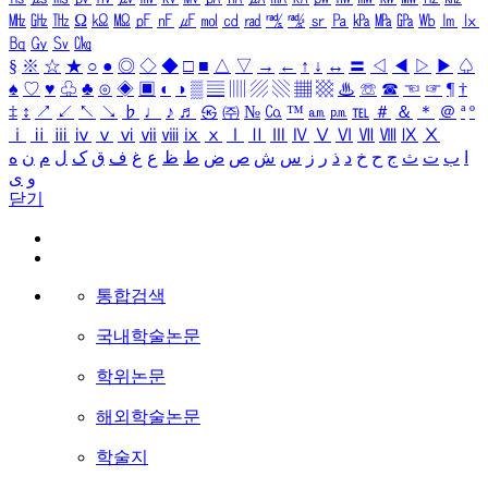
㎒
㎓
㎔
Ω
㏀
㏁
㎊
㎋
㎌
㏖
㏅
㎭
㎮
㎯
㏛
㎩
㎪
㎫
㎬
㏝
㏐
㏓
㏃
㏉
㏜
㏆
§
※
☆
★
○
●
◎
◇
◆
□
■
△
▽
→
←
↑
↓
↔
〓
◁
◀
▷
▶
♤
♠
♡
♥
♧
♣
⊙
◈
▣
◐
◑
▒
▤
▥
▨
▧
▦
▩
♨
☏
☎
☜
☞
¶
†
‡
↕
↗
↙
↖
↘
♭
♩
♪
♬
㉿
㈜
№
㏇
™
㏂
㏘
℡
＃
＆
＊
＠
ª
º
ⅰ
ⅱ
ⅲ
ⅳ
ⅴ
ⅵ
ⅶ
ⅷ
ⅸ
ⅹ
Ⅰ
Ⅱ
Ⅲ
Ⅳ
Ⅴ
Ⅵ
Ⅶ
Ⅷ
Ⅸ
Ⅹ
ا
ب
ت
ث
ج
ح
خ
د
ذ
ر
ز
س
ش
ص
ض
ط
ظ
ع
غ
ف
ق
ک
ل
م
ن
ه
و
ی
닫기
통합검색
국내학술논문
학위논문
해외학술논문
학술지