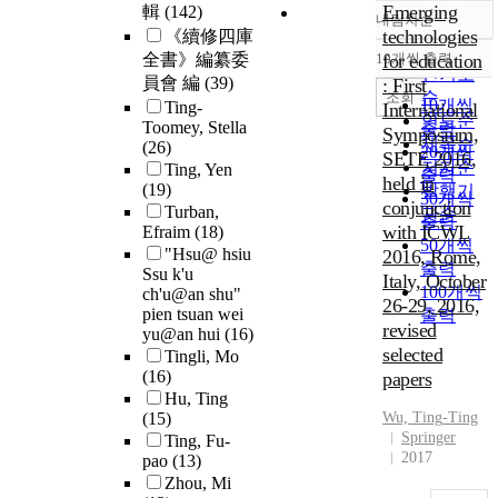
Emerging
輯
(142)
내림차순
정확도
technologies
《續修四庫
순
全書》編纂委
10개씩 출력
for education
내림차순
인기도
員會 編
(39)
: First
순
조회
10개씩
Ting-
International
연도순
Toomey, Stella
출력
Symposium,
제목순
(26)
20개씩
SETE 2016,
저자순
Ting, Yen
출력
held in
(19)
발행기
30개씩
conjunction
Turban,
관순
출력
with ICWL
Efraim
(18)
50개씩
"Hsu@ hsiu
2016, Rome,
출력
Ssu k'u
Italy, October
100개씩
ch'u@an shu"
26-29, 2016,
pien tsuan wei
출력
revised
yu@an hui
(16)
selected
Tingli, Mo
(16)
papers
Hu, Ting
(15)
Wu,
Ting
-
Ting
Springer
Ting, Fu-
2017
pao
(13)
Zhou, Mi