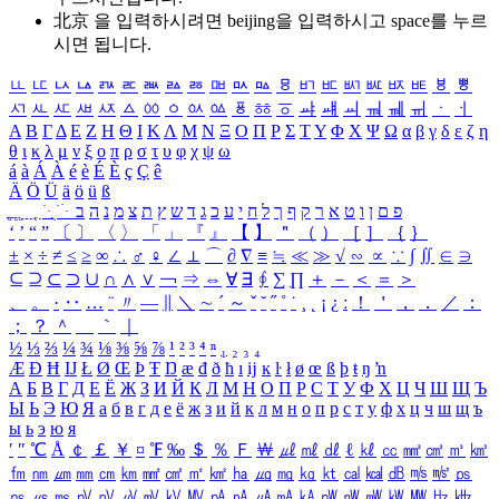
北京 을 입력하시려면
beijing
을 입력하시고 space를 누르
시면 됩니다.
ㅥ
ㅦ
ㅧ
ㅨ
ㅩ
ㅪ
ㅫ
ㅬ
ㅭ
ㅮ
ㅯ
ㅰ
ㅱ
ㅲ
ㅳ
ㅴ
ㅵ
ㅶ
ㅷ
ㅸ
ㅹ
ㅺ
ㅻ
ㅼ
ㅽ
ㅾ
ㅿ
ㆀ
ㆁ
ㆂ
ㆃ
ㆄ
ㆅ
ㆆ
ㆇ
ㆈ
ㆉ
ㆊ
ㆋ
ㆌ
ㆍ
ㆎ
Α
Β
Γ
Δ
Ε
Ζ
Η
Θ
Ι
Κ
Λ
Μ
Ν
Ξ
Ο
Π
Ρ
Σ
Τ
Υ
Φ
Χ
Ψ
Ω
α
β
γ
δ
ε
ζ
η
θ
ι
κ
λ
μ
ν
ξ
ο
π
ρ
σ
τ
υ
φ
χ
ψ
ω
á
à
Á
À
é
è
É
È
ç
Ç
ê
Ä
Ö
Ü
ä
ö
ü
ß
ְ
ֳ
ֲ
ֱ
ָ
ַ
ֵ
ֶ
ִ
ֹ
ּ
ֻ
ׂ
ׁ
ּ
ב
ה
נ
מ
צ
ת
ץ
ש
ד
ג
כ
ע
י
ח
ל
ך
ף
ק
ר
א
ט
ו
ן
ם
פ
‘
’
“
”
〔
〕
〈
〉
「
」
『
』
【
】
＂
（
）
［
］
｛
｝
±
×
÷
≠
≤
≥
∞
∴
♂
♀
∠
⊥
⌒
∂
∇
≡
≒
≪
≫
√
∽
∝
∵
∫
∬
∈
∋
⊆
⊇
⊂
⊃
∪
∩
∧
∨
￢
⇒
⇔
∀
∃
∮
∑
∏
＋
－
＜
＝
＞
、
。
·
‥
…
¨
〃
―
∥
＼
∼
´
～
ˇ
˘
˝
˚
˙
¸
˛
¡
¿
ː
！
＇
，
．
／
：
；
？
＾
＿
｀
｜
½
⅓
⅔
¼
¾
⅛
⅜
⅝
⅞
¹
²
³
⁴
ⁿ
₁
₂
₃
₄
Æ
Ð
Ħ
Ĳ
Ł
Ø
Œ
Þ
Ŧ
Ŋ
æ
đ
ð
ħ
ı
ĳ
ĸ
ŀ
ł
ø
œ
ß
þ
ŧ
ŋ
ŉ
А
Б
В
Г
Д
Е
Ё
Ж
З
И
Й
К
Л
М
Н
О
П
Р
С
Т
У
Ф
Х
Ц
Ч
Ш
Щ
Ъ
Ы
Ь
Э
Ю
Я
а
б
в
г
д
е
ё
ж
з
и
й
к
л
м
н
о
п
р
с
т
у
ф
х
ц
ч
ш
щ
ъ
ы
ь
э
ю
я
′
″
℃
Å
￠
￡
￥
¤
℉
‰
＄
％
Ｆ
￦
㎕
㎖
㎗
ℓ
㎘
㏄
㎣
㎤
㎥
㎦
㎙
㎚
㎛
㎜
㎝
㎞
㎟
㎠
㎡
㎢
㏊
㎍
㎎
㎏
㏏
㎈
㎉
㏈
㎧
㎨
㎰
㎱
㎲
㎳
㎴
㎵
㎶
㎷
㎸
㎹
㎀
㎁
㎂
㎃
㎄
㎺
㎻
㎽
㎾
㎿
㎐
㎑