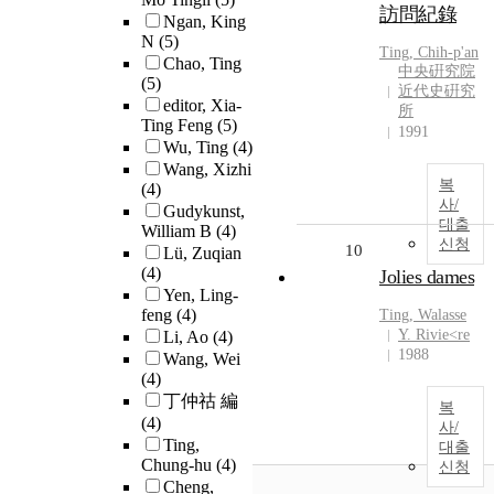
訪問紀錄
Ngan, King
N
(5)
Ting
, Chih-p'an
Chao, Ting
中央硏究院
(5)
近代史硏究
editor, Xia-
所
Ting Feng
(5)
1991
Wu, Ting
(4)
Wang, Xizhi
복
(4)
사/
Gudykunst,
대출
William B
(4)
신청
10
Lü, Zuqian
(4)
Jolies dames
Yen, Ling-
feng
(4)
Ting
, Walasse
Y. Rivie<re
Li, Ao
(4)
1988
Wang, Wei
(4)
丁仲祜 編
복
(4)
사/
Ting,
대출
Chung-hu
(4)
신청
Cheng,