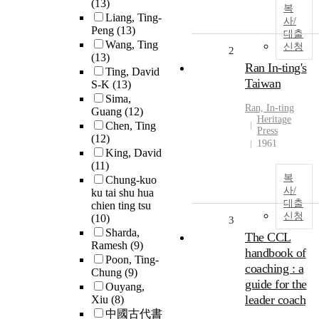
(13)
복
Liang, Ting-
사/
Peng
(13)
대출
Wang, Ting
신청
2
(13)
Ran In-ting's
Ting, David
Taiwan
S-K
(13)
Sima,
Ran, In-
ting
Guang
(12)
Heritage
Chen, Ting
Press
(12)
1961
King, David
(11)
복
Chung-kuo
사/
ku tai shu hua
대출
chien ting tsu
신청
(10)
3
Sharda,
The CCL
Ramesh
(9)
handbook of
Poon, Ting-
coaching : a
Chung
(9)
guide for the
Ouyang,
leader coach
Xiu
(8)
中國古代書