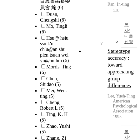
目叢書編纂委
Ran, In-
ting
員會 編
(6)
s.n.
Duan,
Chengshi
(6)
복
Mo, Tingli
사/
(6)
대출
Hsu@ hsiu
신청
ssu k'u
7
ch'u@an shu
Stereotype
pien tsuan wei
accuracy :
yu@an hui
(6)
toward
Morris, Ting
appreciating
(6)
group
Chen,
Shidao
(5)
differences
Mei, Wen-
ting
(5)
Lee, Yueh-
Ting
American
Cheng,
Psychological
Robert L
(5)
Association
Ting, K. H
1995
(5)
Zhao, Yushi
(5)
복
사/
Zhang, Zi