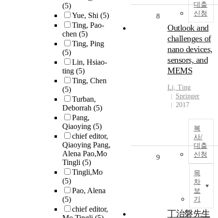
대출
(5)
신청
Yue, Shi
(5)
8
Ting, Pao-
Outlook and
chen
(5)
challenges of
Ting, Ping
nano devices,
(5)
sensors, and
Lin, Hsiao-
MEMS
ting
(5)
Ting, Chen
Li,
Ting
(5)
Springer
Turban,
2017
Deborrah
(5)
Pang,
Qiaoying
(5)
복
chief editor,
사/
Qiaoying Pang,
대출
Alena Pao,Mo
신청
9
Tingli
(5)
Tingli,Mo
목
(5)
차
Pao, Alena
보
(5)
기
chief editor,
丁治磐先生
Mo Tingli
(5)