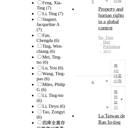
신청
5
Feng, Xia-
Ting
(7)
Property and
Li, Ting
(7)
human rights
Stagner,
in a global
Jacqueline A
context
(7)
Fan,
Xu,
Ting
Chengda
(6)
Hart
Ting, Wen-
Publishing
chiang
(6)
2015
Mei, Ting-
tso
(6)
복
Lu, You
(6)
사/
Wang, Ting-
대출
pao
(6)
신청
6
Miles, Philip
G
(6)
목
Li, Ting-tso
차
(6)
보
Li, Deyu
(6)
기
Tao, Zongyi
La Taiwan de
(6)
Ran In-ting
四庫全書存