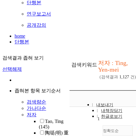
단행본
연구보고서
공개강의
home
단행본
검색결과 좁혀 보기
저자 : Ting,
검색키워드
Yen-mei
선택해제
(검색결과
1,127
건)
좁혀본 항목 보기순서
검색량순
내보내기
가나다순
내책장담기
저자
한글로보기
1
Tao, Ting
(145)
정확도순
陶珽(明) 重