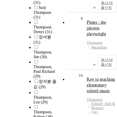
(31)
복사/대
Neil
출신청
Thompson
(31)
9
Pinter : the
Thompson,
players
Denys
(31)
playwright
장석봉
(31)
Thompson
Macmillan
Thompson,
Jim
(30)
복사/대
출신청
Thompson,
Paul Richard
10
(29)
Key to teaching
장석봉 옮
elementary
김
(29)
school music
Thompson,
Thompson
Lea
(29)
Schmitt -Hall &
Mcgeary
Thompson,
1961
Robert
(28)