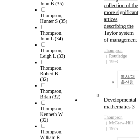
John B
(35)
collection of the
more significant
Thompson,
artices
Hunter S
(35)
describing the
Taylor system
Thompson,
John L
(34)
of management
Thompson,
Thompson
Leigh L
(33)
Routledge
1993
Thompson,
Robert B.
복사/대
(32)
출신청
Thompson,
8
Brian
(32)
Developmental
mathematics 3
Thompson,
Kenneth W
Thompson
(32)
McGraw-Hill
1975
Thompson,
William R