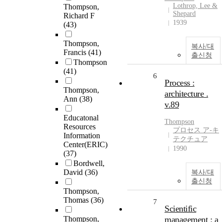
Lothrop, Lee &
Thompson,
Shepard
Richard F
1939
(43)
Thompson,
복사/대
Francis
(41)
출신청
Thompson
(41)
6
Process :
Thompson,
architecture .
Ann
(38)
v.89
Educatonal
Thompson
Resources
プロセス ア-キ
Information
テクチュア
Center(ERIC)
1990
(37)
Bordwell,
David
(36)
복사/대
출신청
Thompson,
Thomas
(36)
7
Scientific
Thompson,
management : a