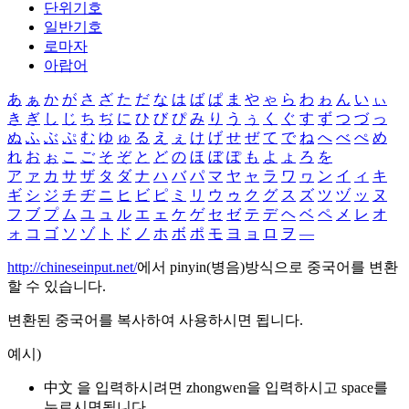
단위기호
일반기호
로마자
아랍어
あ
ぁ
か
が
さ
ざ
た
だ
な
は
ば
ぱ
ま
や
ゃ
ら
わ
ゎ
ん
い
ぃ
き
ぎ
し
じ
ち
ぢ
に
ひ
び
ぴ
み
り
う
ぅ
く
ぐ
す
ず
つ
づ
っ
ぬ
ふ
ぶ
ぷ
む
ゆ
ゅ
る
え
ぇ
け
げ
せ
ぜ
て
で
ね
へ
べ
ぺ
め
れ
お
ぉ
こ
ご
そ
ぞ
と
ど
の
ほ
ぼ
ぽ
も
よ
ょ
ろ
を
ア
ァ
カ
サ
ザ
タ
ダ
ナ
ハ
バ
パ
マ
ヤ
ャ
ラ
ワ
ヮ
ン
イ
ィ
キ
ギ
シ
ジ
チ
ヂ
ニ
ヒ
ビ
ピ
ミ
リ
ウ
ゥ
ク
グ
ス
ズ
ツ
ヅ
ッ
ヌ
フ
ブ
プ
ム
ユ
ュ
ル
エ
ェ
ケ
ゲ
セ
ゼ
テ
デ
ヘ
ベ
ペ
メ
レ
オ
ォ
コ
ゴ
ソ
ゾ
ト
ド
ノ
ホ
ボ
ポ
モ
ヨ
ョ
ロ
ヲ
―
http://chineseinput.net/
에서 pinyin(병음)방식으로 중국어를 변환
할 수 있습니다.
변환된 중국어를 복사하여 사용하시면 됩니다.
예시)
中文 을 입력하시려면
zhongwen
을 입력하시고 space를
누르시면됩니다.