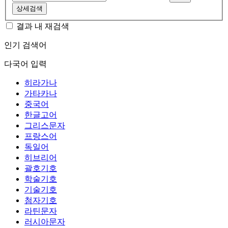
상세검색
결과 내 재검색
인기 검색어
다국어 입력
히라가나
가타카나
중국어
한글고어
그리스문자
프랑스어
독일어
히브리어
괄호기호
학술기호
기술기호
첨자기호
라틴문자
러시아문자