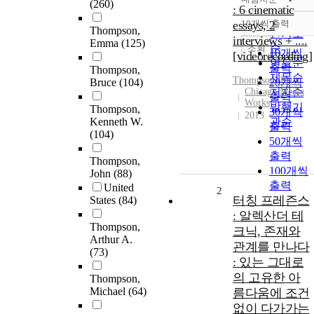
(260)
정확도
: 6 cinematic
순
essays, 2
10개씩 출력
내림차순
Thompson,
인기도
interviews + ....
Emma
(125)
순
조회
10개씩
[videorecording]
연도순
출력
Thompson,
제목순
Thompson
, Peter
Bruce
(104)
20개씩
Chicago Media
저자순
출력
Works
발행기
Thompson,
30개씩
2013
Kenneth W.
관순
출력
(104)
50개씩
출력
Thompson,
100개씩
John
(88)
출력
United
2
터칭 프레즌스
States
(84)
: 알렉산더 테
Thompson,
크닉, 존재와
Arthur A.
관계를 만나다
(73)
: 있는 그대로
의 고유한 아
Thompson,
Michael
(64)
름다움에 조건
없이 다가가는