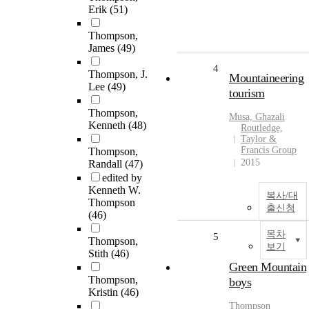
Erik
(51)
Thompson,
James
(49)
4
Thompson, J.
Mountaineering
Lee
(49)
tourism
Thompson,
Musa, Ghazali
Kenneth
(48)
Routledge,
Taylor &
Francis Group
Thompson,
2015
Randall
(47)
edited by
Kenneth W.
복사/대
Thompson
출신청
(46)
목차
5
Thompson,
보기
Stith
(46)
Green Mountain
Thompson,
boys
Kristin
(46)
Thompson