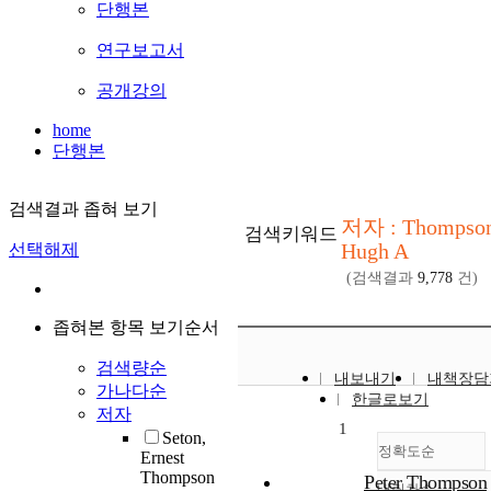
단행본
연구보고서
공개강의
home
단행본
검색결과 좁혀 보기
저자 : Thompson
검색키워드
Hugh A
선택해제
(검색결과
9,778
건)
좁혀본 항목 보기순서
검색량순
내보내기
내책장담
가나다순
한글로보기
저자
1
Seton,
정확도순
Ernest
Thompson
Peter Thompson
내림차순