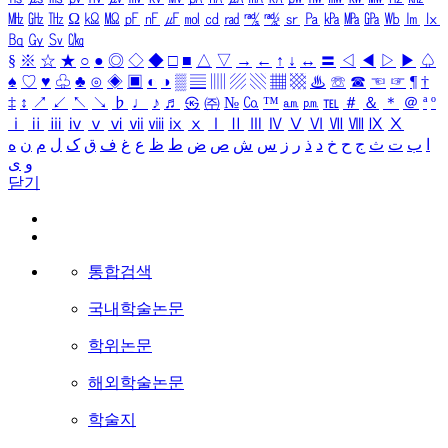
㎒
㎓
㎔
Ω
㏀
㏁
㎊
㎋
㎌
㏖
㏅
㎭
㎮
㎯
㏛
㎩
㎪
㎫
㎬
㏝
㏐
㏓
㏃
㏉
㏜
㏆
§
※
☆
★
○
●
◎
◇
◆
□
■
△
▽
→
←
↑
↓
↔
〓
◁
◀
▷
▶
♤
♠
♡
♥
♧
♣
⊙
◈
▣
◐
◑
▒
▤
▥
▨
▧
▦
▩
♨
☏
☎
☜
☞
¶
†
‡
↕
↗
↙
↖
↘
♭
♩
♪
♬
㉿
㈜
№
㏇
™
㏂
㏘
℡
＃
＆
＊
＠
ª
º
ⅰ
ⅱ
ⅲ
ⅳ
ⅴ
ⅵ
ⅶ
ⅷ
ⅸ
ⅹ
Ⅰ
Ⅱ
Ⅲ
Ⅳ
Ⅴ
Ⅵ
Ⅶ
Ⅷ
Ⅸ
Ⅹ
ا
ب
ت
ث
ج
ح
خ
د
ذ
ر
ز
س
ش
ص
ض
ط
ظ
ع
غ
ف
ق
ک
ل
م
ن
ه
و
ی
닫기
통합검색
국내학술논문
학위논문
해외학술논문
학술지