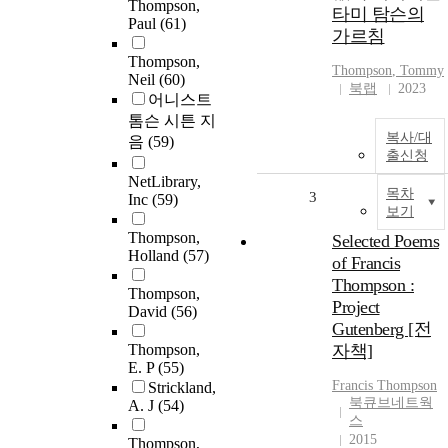
Thompson,
타미 탐슨의
Paul
(61)
가르침
Thompson,
Thompson
, Tommy
Neil
(60)
북랩
2023
어니스트
톰슨 시튼 지
복사/대
음
(59)
출신청
NetLibrary,
목차
3
Inc
(59)
보기
Thompson,
Selected Poems
Holland
(57)
of Francis
Thompson :
Thompson,
Project
David
(56)
Gutenberg [전
Thompson,
자책]
E. P
(55)
Francis
Thompson
Strickland,
북큐브네트웍
A. J
(54)
스
2015
Thompson,