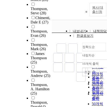
복사/대
Thompson,
출신청
Steve
(28)
Chimenti,
Dale E
(27)
Thompson,
내보내기
내책장담
Evan
(26)
한글로보기
Thompson,
정확도순
Mark
(26)
James
내림차순
정확도
Thompson
순
(25)
10개씩 출력
내림차순
인기도
Thompson,
순
조회
10개씩
Andrew
(25)
연도순
출력
제목순
20개씩
Thompson,
저자순
출력
A. Hamilton
발행기
(25)
30개씩
관순
출력
Thompson,
50개씩
Donald O