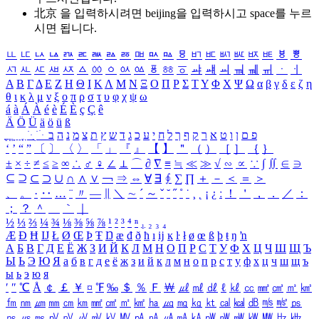
北京 을 입력하시려면
beijing
을 입력하시고 space를 누르
시면 됩니다.
ㅥ
ㅦ
ㅧ
ㅨ
ㅩ
ㅪ
ㅫ
ㅬ
ㅭ
ㅮ
ㅯ
ㅰ
ㅱ
ㅲ
ㅳ
ㅴ
ㅵ
ㅶ
ㅷ
ㅸ
ㅹ
ㅺ
ㅻ
ㅼ
ㅽ
ㅾ
ㅿ
ㆀ
ㆁ
ㆂ
ㆃ
ㆄ
ㆅ
ㆆ
ㆇ
ㆈ
ㆉ
ㆊ
ㆋ
ㆌ
ㆍ
ㆎ
Α
Β
Γ
Δ
Ε
Ζ
Η
Θ
Ι
Κ
Λ
Μ
Ν
Ξ
Ο
Π
Ρ
Σ
Τ
Υ
Φ
Χ
Ψ
Ω
α
β
γ
δ
ε
ζ
η
θ
ι
κ
λ
μ
ν
ξ
ο
π
ρ
σ
τ
υ
φ
χ
ψ
ω
á
à
Á
À
é
è
É
È
ç
Ç
ê
Ä
Ö
Ü
ä
ö
ü
ß
ְ
ֳ
ֲ
ֱ
ָ
ַ
ֵ
ֶ
ִ
ֹ
ּ
ֻ
ׂ
ׁ
ּ
ב
ה
נ
מ
צ
ת
ץ
ש
ד
ג
כ
ע
י
ח
ל
ך
ף
ק
ר
א
ט
ו
ן
ם
פ
‘
’
“
”
〔
〕
〈
〉
「
」
『
』
【
】
＂
（
）
［
］
｛
｝
±
×
÷
≠
≤
≥
∞
∴
♂
♀
∠
⊥
⌒
∂
∇
≡
≒
≪
≫
√
∽
∝
∵
∫
∬
∈
∋
⊆
⊇
⊂
⊃
∪
∩
∧
∨
￢
⇒
⇔
∀
∃
∮
∑
∏
＋
－
＜
＝
＞
、
。
·
‥
…
¨
〃
―
∥
＼
∼
´
～
ˇ
˘
˝
˚
˙
¸
˛
¡
¿
ː
！
＇
，
．
／
：
；
？
＾
＿
｀
｜
½
⅓
⅔
¼
¾
⅛
⅜
⅝
⅞
¹
²
³
⁴
ⁿ
₁
₂
₃
₄
Æ
Ð
Ħ
Ĳ
Ł
Ø
Œ
Þ
Ŧ
Ŋ
æ
đ
ð
ħ
ı
ĳ
ĸ
ŀ
ł
ø
œ
ß
þ
ŧ
ŋ
ŉ
А
Б
В
Г
Д
Е
Ё
Ж
З
И
Й
К
Л
М
Н
О
П
Р
С
Т
У
Ф
Х
Ц
Ч
Ш
Щ
Ъ
Ы
Ь
Э
Ю
Я
а
б
в
г
д
е
ё
ж
з
и
й
к
л
м
н
о
п
р
с
т
у
ф
х
ц
ч
ш
щ
ъ
ы
ь
э
ю
я
′
″
℃
Å
￠
￡
￥
¤
℉
‰
＄
％
Ｆ
￦
㎕
㎖
㎗
ℓ
㎘
㏄
㎣
㎤
㎥
㎦
㎙
㎚
㎛
㎜
㎝
㎞
㎟
㎠
㎡
㎢
㏊
㎍
㎎
㎏
㏏
㎈
㎉
㏈
㎧
㎨
㎰
㎱
㎲
㎳
㎴
㎵
㎶
㎷
㎸
㎹
㎀
㎁
㎂
㎃
㎄
㎺
㎻
㎽
㎾
㎿
㎐
㎑