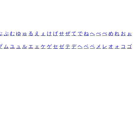
ぶ
ぷ
む
ゆ
ゅ
る
え
ぇ
け
げ
せ
ぜ
て
で
ね
へ
べ
ぺ
め
れ
お
ぉ
プ
ム
ユ
ュ
ル
エ
ェ
ケ
ゲ
セ
ゼ
テ
デ
ヘ
ベ
ペ
メ
レ
オ
ォ
コ
ゴ