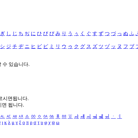
ぎ
し
じ
ち
ぢ
に
ひ
び
ぴ
み
り
う
ぅ
く
ぐ
す
ず
つ
づ
っ
ぬ
ふ
シ
ジ
チ
ヂ
ニ
ヒ
ビ
ピ
ミ
リ
ウ
ゥ
ク
グ
ス
ズ
ツ
ヅ
ッ
ヌ
フ
ブ
할 수 있습니다.
누르시면됩니다.
시면 됩니다.
ㅻ
ㅼ
ㅽ
ㅾ
ㅿ
ㆀ
ㆁ
ㆂ
ㆃ
ㆄ
ㆅ
ㆆ
ㆇ
ㆈ
ㆉ
ㆊ
ㆋ
ㆌ
ㆍ
ㆎ
θ
ι
κ
λ
μ
ν
ξ
ο
π
ρ
σ
τ
υ
φ
χ
ψ
ω