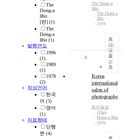
The
Dong-a
The
llbo
Dong-a
The Dong-a
llbo
llbo
[편]
(1)
1978
The
Dong-a
복
llbo
(1)
사/
발행연도
대
1996
출
3
(1)
신
1989
청
(1)
Korea
1978
(2)
international
작성언어
salon of
한국
photography
어
(3)
동아일보
영어
(The)
(1)
Dong-a llbo
자료형태
1978
단행
본
(4)
복