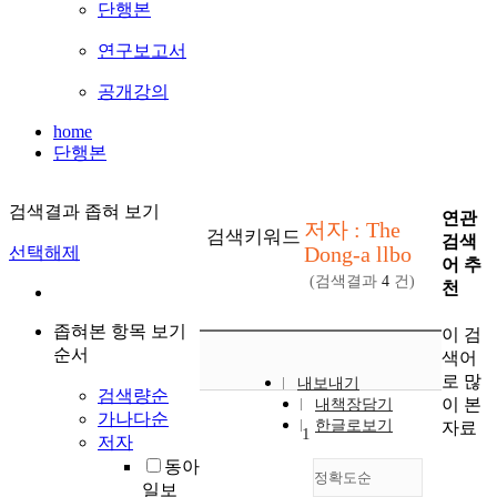
단행본
연구보고서
공개강의
home
단행본
검색결과 좁혀 보기
연관
저자 : The
검색키워드
검색
Dong-a llbo
선택해제
어 추
(검색결과
4
건)
천
좁혀본 항목 보기
이 검
순서
색어
로 많
내보내기
검색량순
이 본
내책장담기
가나다순
한글로보기
자료
1
저자
동아
정확도순
일보