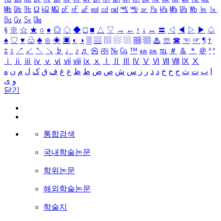
㎒
㎓
㎔
Ω
㏀
㏁
㎊
㎋
㎌
㏖
㏅
㎭
㎮
㎯
㏛
㎩
㎪
㎫
㎬
㏝
㏐
㏓
㏃
㏉
㏜
㏆
§
※
☆
★
○
●
◎
◇
◆
□
■
△
▽
→
←
↑
↓
↔
〓
◁
◀
▷
▶
♤
♠
♡
♥
♧
♣
⊙
◈
▣
◐
◑
▒
▤
▥
▨
▧
▦
▩
♨
☏
☎
☜
☞
¶
†
‡
↕
↗
↙
↖
↘
♭
♩
♪
♬
㉿
㈜
№
㏇
™
㏂
㏘
℡
＃
＆
＊
＠
ª
º
ⅰ
ⅱ
ⅲ
ⅳ
ⅴ
ⅵ
ⅶ
ⅷ
ⅸ
ⅹ
Ⅰ
Ⅱ
Ⅲ
Ⅳ
Ⅴ
Ⅵ
Ⅶ
Ⅷ
Ⅸ
Ⅹ
ا
ب
ت
ث
ج
ح
خ
د
ذ
ر
ز
س
ش
ص
ض
ط
ظ
ع
غ
ف
ق
ک
ل
م
ن
ه
و
ی
닫기
통합검색
국내학술논문
학위논문
해외학술논문
학술지