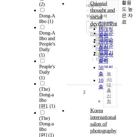
활용
Oriental
(2)
내림차순
정확도
도 높
thought and
순
은 자
Dong-A
10개씩 출력
social
내림차순
인기도
llbo
(1)
료
development
순
조회
10개씩
Dong-A
연도순
Dong-A
llbo
출력
Ilbo and
Dong-A
제목순
20개씩
People's
Ilbo :
저자순
출력
Peaple's
Daily
발행기
Daily
30개씩
(1)
관순
1996
출력
Peaple's
50개씩
Daily
출력
복
(1)
사/
100개씩
대
출력
(The)
출
2
Dong-a
신
llbo
청
[편].
(1)
Korea
international
(The)
salon of
Dong-a
llbo
photography
[편]
(1)