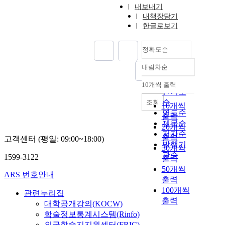
내보내기
내책장담기
한글로보기
정확도순
내림차순
정확도
순
10개씩 출력
내림차순
인기도
순
조회
10개씩
연도순
출력
제목순
20개씩
저자순
출력
고객센터 (평일: 09:00~18:00)
발행기
30개씩
관순
1599-3122
출력
50개씩
ARS 번호안내
출력
100개씩
관련누리집
출력
대학공개강의(KOCW)
학술정보통계시스템(Rinfo)
외국학술지지원센터(FRIC)