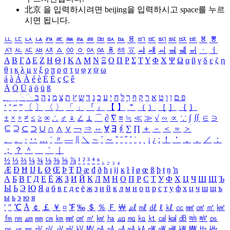
北京 을 입력하시려면
beijing
을 입력하시고 space를 누르
시면 됩니다.
ㅥ
ㅦ
ㅧ
ㅨ
ㅩ
ㅪ
ㅫ
ㅬ
ㅭ
ㅮ
ㅯ
ㅰ
ㅱ
ㅲ
ㅳ
ㅴ
ㅵ
ㅶ
ㅷ
ㅸ
ㅹ
ㅺ
ㅻ
ㅼ
ㅽ
ㅾ
ㅿ
ㆀ
ㆁ
ㆂ
ㆃ
ㆄ
ㆅ
ㆆ
ㆇ
ㆈ
ㆉ
ㆊ
ㆋ
ㆌ
ㆍ
ㆎ
Α
Β
Γ
Δ
Ε
Ζ
Η
Θ
Ι
Κ
Λ
Μ
Ν
Ξ
Ο
Π
Ρ
Σ
Τ
Υ
Φ
Χ
Ψ
Ω
α
β
γ
δ
ε
ζ
η
θ
ι
κ
λ
μ
ν
ξ
ο
π
ρ
σ
τ
υ
φ
χ
ψ
ω
á
à
Á
À
é
è
É
È
ç
Ç
ê
Ä
Ö
Ü
ä
ö
ü
ß
ְ
ֳ
ֲ
ֱ
ָ
ַ
ֵ
ֶ
ִ
ֹ
ּ
ֻ
ׂ
ׁ
ּ
ב
ה
נ
מ
צ
ת
ץ
ש
ד
ג
כ
ע
י
ח
ל
ך
ף
ק
ר
א
ט
ו
ן
ם
פ
‘
’
“
”
〔
〕
〈
〉
「
」
『
』
【
】
＂
（
）
［
］
｛
｝
±
×
÷
≠
≤
≥
∞
∴
♂
♀
∠
⊥
⌒
∂
∇
≡
≒
≪
≫
√
∽
∝
∵
∫
∬
∈
∋
⊆
⊇
⊂
⊃
∪
∩
∧
∨
￢
⇒
⇔
∀
∃
∮
∑
∏
＋
－
＜
＝
＞
、
。
·
‥
…
¨
〃
―
∥
＼
∼
´
～
ˇ
˘
˝
˚
˙
¸
˛
¡
¿
ː
！
＇
，
．
／
：
；
？
＾
＿
｀
｜
½
⅓
⅔
¼
¾
⅛
⅜
⅝
⅞
¹
²
³
⁴
ⁿ
₁
₂
₃
₄
Æ
Ð
Ħ
Ĳ
Ł
Ø
Œ
Þ
Ŧ
Ŋ
æ
đ
ð
ħ
ı
ĳ
ĸ
ŀ
ł
ø
œ
ß
þ
ŧ
ŋ
ŉ
А
Б
В
Г
Д
Е
Ё
Ж
З
И
Й
К
Л
М
Н
О
П
Р
С
Т
У
Ф
Х
Ц
Ч
Ш
Щ
Ъ
Ы
Ь
Э
Ю
Я
а
б
в
г
д
е
ё
ж
з
и
й
к
л
м
н
о
п
р
с
т
у
ф
х
ц
ч
ш
щ
ъ
ы
ь
э
ю
я
′
″
℃
Å
￠
￡
￥
¤
℉
‰
＄
％
Ｆ
￦
㎕
㎖
㎗
ℓ
㎘
㏄
㎣
㎤
㎥
㎦
㎙
㎚
㎛
㎜
㎝
㎞
㎟
㎠
㎡
㎢
㏊
㎍
㎎
㎏
㏏
㎈
㎉
㏈
㎧
㎨
㎰
㎱
㎲
㎳
㎴
㎵
㎶
㎷
㎸
㎹
㎀
㎁
㎂
㎃
㎄
㎺
㎻
㎽
㎾
㎿
㎐
㎑