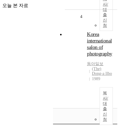
사/
오늘 본 자료
대
출
4
신
청
Korea
international
salon of
photography
동아일보
(The)
Dong-a llbo
1989
복
사/
대
출
신
청