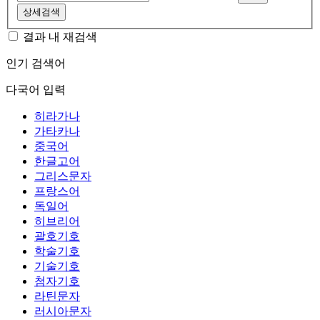
상세검색
결과 내 재검색
인기 검색어
다국어 입력
히라가나
가타카나
중국어
한글고어
그리스문자
프랑스어
독일어
히브리어
괄호기호
학술기호
기술기호
첨자기호
라틴문자
러시아문자