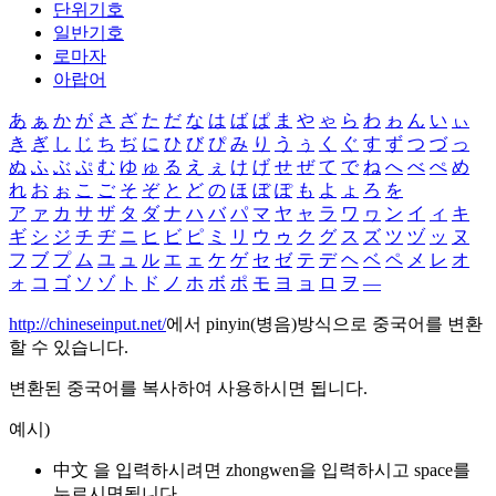
단위기호
일반기호
로마자
아랍어
あ
ぁ
か
が
さ
ざ
た
だ
な
は
ば
ぱ
ま
や
ゃ
ら
わ
ゎ
ん
い
ぃ
き
ぎ
し
じ
ち
ぢ
に
ひ
び
ぴ
み
り
う
ぅ
く
ぐ
す
ず
つ
づ
っ
ぬ
ふ
ぶ
ぷ
む
ゆ
ゅ
る
え
ぇ
け
げ
せ
ぜ
て
で
ね
へ
べ
ぺ
め
れ
お
ぉ
こ
ご
そ
ぞ
と
ど
の
ほ
ぼ
ぽ
も
よ
ょ
ろ
を
ア
ァ
カ
サ
ザ
タ
ダ
ナ
ハ
バ
パ
マ
ヤ
ャ
ラ
ワ
ヮ
ン
イ
ィ
キ
ギ
シ
ジ
チ
ヂ
ニ
ヒ
ビ
ピ
ミ
リ
ウ
ゥ
ク
グ
ス
ズ
ツ
ヅ
ッ
ヌ
フ
ブ
プ
ム
ユ
ュ
ル
エ
ェ
ケ
ゲ
セ
ゼ
テ
デ
ヘ
ベ
ペ
メ
レ
オ
ォ
コ
ゴ
ソ
ゾ
ト
ド
ノ
ホ
ボ
ポ
モ
ヨ
ョ
ロ
ヲ
―
http://chineseinput.net/
에서 pinyin(병음)방식으로 중국어를 변환
할 수 있습니다.
변환된 중국어를 복사하여 사용하시면 됩니다.
예시)
中文 을 입력하시려면
zhongwen
을 입력하시고 space를
누르시면됩니다.