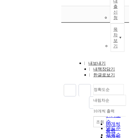
대
출
신
청
목
차
보
기
내보내기
내책장담기
한글로보기
정확도순
내림차순
정확도
순
10개씩 출력
내림차순
인기도
순
조회
10개씩
연도순
출력
제목순
20개씩