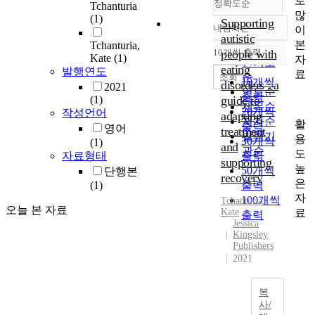
로
정확도순
Tchanturia
많
(1)
Supporting
내림차순
이
정확도
autistic
본
Tchanturia,
순
10개씩 출력
people with
내림차순
Kate
(1)
자
인기도
eating
발행연도
료
순
조회
10개씩
disorders : a
2021
연도순
출력
(1)
guide to
제목순
20개씩
작성언어
adapting
저자순
활
출력
영어
treatment
발행기
용
30개씩
(1)
and
관순
도
자료형태
출력
supporting
높
50개씩
단행본
recovery
은
(1)
출력
자
100개씩
Tchanturia
,
오늘 본 자료
료
Kate
출력
Jessica
Kingsley
Publishers
2021
복
사/