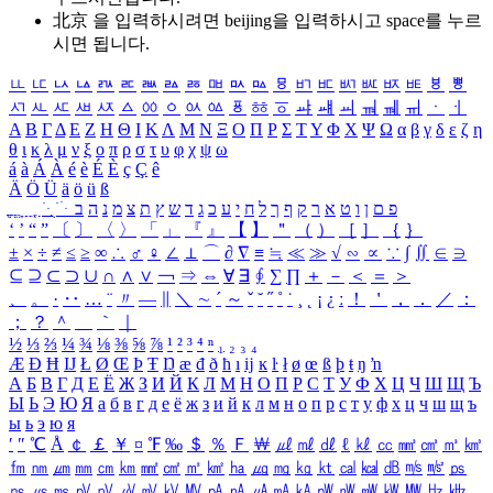
北京 을 입력하시려면
beijing
을 입력하시고 space를 누르
시면 됩니다.
ㅥ
ㅦ
ㅧ
ㅨ
ㅩ
ㅪ
ㅫ
ㅬ
ㅭ
ㅮ
ㅯ
ㅰ
ㅱ
ㅲ
ㅳ
ㅴ
ㅵ
ㅶ
ㅷ
ㅸ
ㅹ
ㅺ
ㅻ
ㅼ
ㅽ
ㅾ
ㅿ
ㆀ
ㆁ
ㆂ
ㆃ
ㆄ
ㆅ
ㆆ
ㆇ
ㆈ
ㆉ
ㆊ
ㆋ
ㆌ
ㆍ
ㆎ
Α
Β
Γ
Δ
Ε
Ζ
Η
Θ
Ι
Κ
Λ
Μ
Ν
Ξ
Ο
Π
Ρ
Σ
Τ
Υ
Φ
Χ
Ψ
Ω
α
β
γ
δ
ε
ζ
η
θ
ι
κ
λ
μ
ν
ξ
ο
π
ρ
σ
τ
υ
φ
χ
ψ
ω
á
à
Á
À
é
è
É
È
ç
Ç
ê
Ä
Ö
Ü
ä
ö
ü
ß
ְ
ֳ
ֲ
ֱ
ָ
ַ
ֵ
ֶ
ִ
ֹ
ּ
ֻ
ׂ
ׁ
ּ
ב
ה
נ
מ
צ
ת
ץ
ש
ד
ג
כ
ע
י
ח
ל
ך
ף
ק
ר
א
ט
ו
ן
ם
פ
‘
’
“
”
〔
〕
〈
〉
「
」
『
』
【
】
＂
（
）
［
］
｛
｝
±
×
÷
≠
≤
≥
∞
∴
♂
♀
∠
⊥
⌒
∂
∇
≡
≒
≪
≫
√
∽
∝
∵
∫
∬
∈
∋
⊆
⊇
⊂
⊃
∪
∩
∧
∨
￢
⇒
⇔
∀
∃
∮
∑
∏
＋
－
＜
＝
＞
、
。
·
‥
…
¨
〃
―
∥
＼
∼
´
～
ˇ
˘
˝
˚
˙
¸
˛
¡
¿
ː
！
＇
，
．
／
：
；
？
＾
＿
｀
｜
½
⅓
⅔
¼
¾
⅛
⅜
⅝
⅞
¹
²
³
⁴
ⁿ
₁
₂
₃
₄
Æ
Ð
Ħ
Ĳ
Ł
Ø
Œ
Þ
Ŧ
Ŋ
æ
đ
ð
ħ
ı
ĳ
ĸ
ŀ
ł
ø
œ
ß
þ
ŧ
ŋ
ŉ
А
Б
В
Г
Д
Е
Ё
Ж
З
И
Й
К
Л
М
Н
О
П
Р
С
Т
У
Ф
Х
Ц
Ч
Ш
Щ
Ъ
Ы
Ь
Э
Ю
Я
а
б
в
г
д
е
ё
ж
з
и
й
к
л
м
н
о
п
р
с
т
у
ф
х
ц
ч
ш
щ
ъ
ы
ь
э
ю
я
′
″
℃
Å
￠
￡
￥
¤
℉
‰
＄
％
Ｆ
￦
㎕
㎖
㎗
ℓ
㎘
㏄
㎣
㎤
㎥
㎦
㎙
㎚
㎛
㎜
㎝
㎞
㎟
㎠
㎡
㎢
㏊
㎍
㎎
㎏
㏏
㎈
㎉
㏈
㎧
㎨
㎰
㎱
㎲
㎳
㎴
㎵
㎶
㎷
㎸
㎹
㎀
㎁
㎂
㎃
㎄
㎺
㎻
㎽
㎾
㎿
㎐
㎑