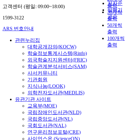
저자순
출력
고객센터 (평일: 09:00~18:00)
발행기
30개씩
관순
1599-3122
출력
50개씩
ARS 번호안내
출력
100개씩
관련누리집
출력
대학공개강의(KOCW)
학술정보통계시스템(Rinfo)
외국학술지지원센터(FRIC)
학술관계분석서비스(SAM)
사서커뮤니티
기관회원
지식나눔(LOOK)
의학전자도서관(MEDLIS)
유관기관 사이트
교육부(MOE)
국립장애인도서관(NLD)
국립중앙도서관(NL)
국회도서관(NAL)
연구윤리정보포털(CRE)
사이언스온 (ScienceON)