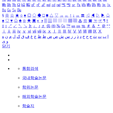
㎒
㎓
㎔
Ω
㏀
㏁
㎊
㎋
㎌
㏖
㏅
㎭
㎮
㎯
㏛
㎩
㎪
㎫
㎬
㏝
㏐
㏓
㏃
㏉
㏜
㏆
§
※
☆
★
○
●
◎
◇
◆
□
■
△
▽
→
←
↑
↓
↔
〓
◁
◀
▷
▶
♤
♠
♡
♥
♧
♣
⊙
◈
▣
◐
◑
▒
▤
▥
▨
▧
▦
▩
♨
☏
☎
☜
☞
¶
†
‡
↕
↗
↙
↖
↘
♭
♩
♪
♬
㉿
㈜
№
㏇
™
㏂
㏘
℡
＃
＆
＊
＠
ª
º
ⅰ
ⅱ
ⅲ
ⅳ
ⅴ
ⅵ
ⅶ
ⅷ
ⅸ
ⅹ
Ⅰ
Ⅱ
Ⅲ
Ⅳ
Ⅴ
Ⅵ
Ⅶ
Ⅷ
Ⅸ
Ⅹ
ا
ب
ت
ث
ج
ح
خ
د
ذ
ر
ز
س
ش
ص
ض
ط
ظ
ع
غ
ف
ق
ک
ل
م
ن
ه
و
ی
닫기
통합검색
국내학술논문
학위논문
해외학술논문
학술지