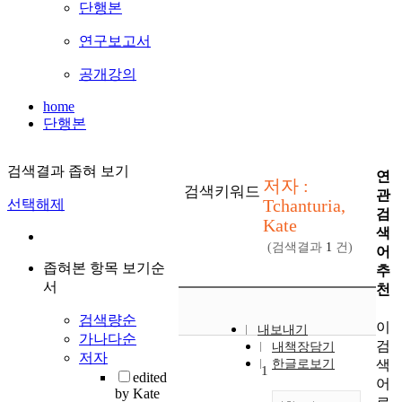
단행본
연구보고서
공개강의
home
단행본
검색결과 좁혀 보기
연
저자 :
검색키워드
관
Tchanturia,
선택해제
검
Kate
색
(검색결과
1
건)
어
좁혀본 항목 보기순
추
서
천
검색량순
이
내보내기
가나다순
검
내책장담기
저자
색
한글로보기
1
edited
어
by Kate