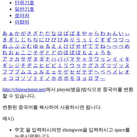
단위기호
일반기호
로마자
아랍어
あ
ぁ
か
が
さ
ざ
た
だ
な
は
ば
ぱ
ま
や
ゃ
ら
わ
ゎ
ん
い
ぃ
き
ぎ
し
じ
ち
ぢ
に
ひ
び
ぴ
み
り
う
ぅ
く
ぐ
す
ず
つ
づ
っ
ぬ
ふ
ぶ
ぷ
む
ゆ
ゅ
る
え
ぇ
け
げ
せ
ぜ
て
で
ね
へ
べ
ぺ
め
れ
お
ぉ
こ
ご
そ
ぞ
と
ど
の
ほ
ぼ
ぽ
も
よ
ょ
ろ
を
ア
ァ
カ
サ
ザ
タ
ダ
ナ
ハ
バ
パ
マ
ヤ
ャ
ラ
ワ
ヮ
ン
イ
ィ
キ
ギ
シ
ジ
チ
ヂ
ニ
ヒ
ビ
ピ
ミ
リ
ウ
ゥ
ク
グ
ス
ズ
ツ
ヅ
ッ
ヌ
フ
ブ
プ
ム
ユ
ュ
ル
エ
ェ
ケ
ゲ
セ
ゼ
テ
デ
ヘ
ベ
ペ
メ
レ
オ
ォ
コ
ゴ
ソ
ゾ
ト
ド
ノ
ホ
ボ
ポ
モ
ヨ
ョ
ロ
ヲ
―
http://chineseinput.net/
에서 pinyin(병음)방식으로 중국어를 변환
할 수 있습니다.
변환된 중국어를 복사하여 사용하시면 됩니다.
예시)
中文 을 입력하시려면
zhongwen
을 입력하시고 space를
누르시면됩니다.