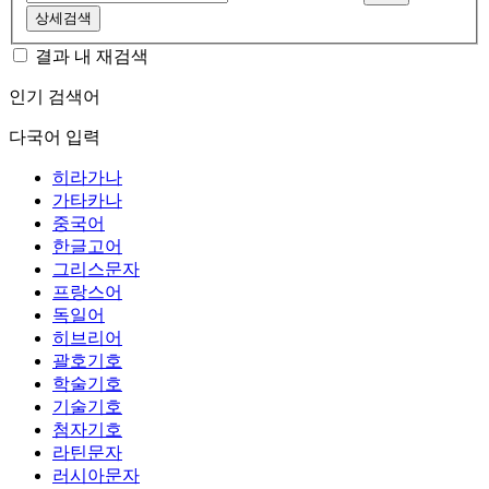
상세검색
결과 내 재검색
인기 검색어
다국어 입력
히라가나
가타카나
중국어
한글고어
그리스문자
프랑스어
독일어
히브리어
괄호기호
학술기호
기술기호
첨자기호
라틴문자
러시아문자