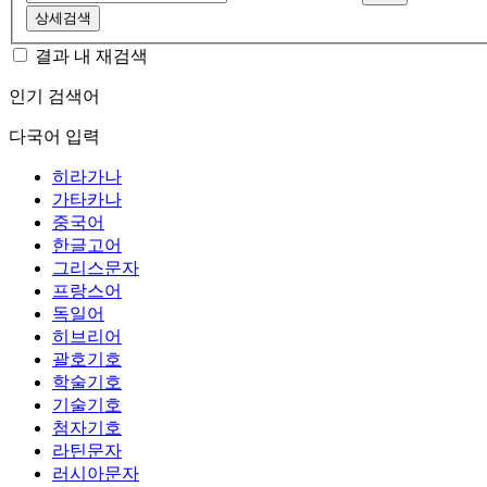
상세검색
결과 내 재검색
인기 검색어
다국어 입력
히라가나
가타카나
중국어
한글고어
그리스문자
프랑스어
독일어
히브리어
괄호기호
학술기호
기술기호
첨자기호
라틴문자
러시아문자