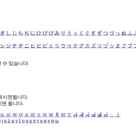
ぎ
し
じ
ち
ぢ
に
ひ
び
ぴ
み
り
う
ぅ
く
ぐ
す
ず
つ
づ
っ
ぬ
ふ
シ
ジ
チ
ヂ
ニ
ヒ
ビ
ピ
ミ
リ
ウ
ゥ
ク
グ
ス
ズ
ツ
ヅ
ッ
ヌ
フ
ブ
할 수 있습니다.
누르시면됩니다.
시면 됩니다.
ㅻ
ㅼ
ㅽ
ㅾ
ㅿ
ㆀ
ㆁ
ㆂ
ㆃ
ㆄ
ㆅ
ㆆ
ㆇ
ㆈ
ㆉ
ㆊ
ㆋ
ㆌ
ㆍ
ㆎ
θ
ι
κ
λ
μ
ν
ξ
ο
π
ρ
σ
τ
υ
φ
χ
ψ
ω