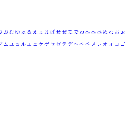
ぶ
ぷ
む
ゆ
ゅ
る
え
ぇ
け
げ
せ
ぜ
て
で
ね
へ
べ
ぺ
め
れ
お
ぉ
プ
ム
ユ
ュ
ル
エ
ェ
ケ
ゲ
セ
ゼ
テ
デ
ヘ
ベ
ペ
メ
レ
オ
ォ
コ
ゴ