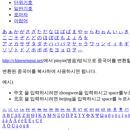
단위기호
일반기호
로마자
아랍어
あ
ぁ
か
が
さ
ざ
た
だ
な
は
ば
ぱ
ま
や
ゃ
ら
わ
ゎ
ん
い
ぃ
き
こ
ご
そ
ぞ
と
ど
の
ほ
ぼ
ぽ
も
よ
ょ
ろ
を
ア
ァ
カ
サ
ザ
タ
ダ
ナ
ハ
バ
パ
マ
ヤ
ャ
ラ
ワ
ヮ
ン
イ
ィ
キ
ギ
ソ
ゾ
ト
ド
ノ
ホ
ボ
ポ
モ
ヨ
ョ
ロ
ヲ
―
http://chineseinput.net/
에서 pinyin(병음)방식으로 중국어를 변환
변환된 중국어를 복사하여 사용하시면 됩니다.
예시)
中文 을 입력하시려면
zhongwen
을 입력하시고 space를
北京 을 입력하시려면
beijing
을 입력하시고 space를 누르
ㅥ
ㅦ
ㅧ
ㅨ
ㅩ
ㅪ
ㅫ
ㅬ
ㅭ
ㅮ
ㅯ
ㅰ
ㅱ
ㅲ
ㅳ
ㅴ
ㅵ
ㅶ
ㅷ
ㅸ
ㅹ
ㅺ
Α
Β
Γ
Δ
Ε
Ζ
Η
Θ
Ι
Κ
Λ
Μ
Ν
Ξ
Ο
Π
Ρ
Σ
Τ
Υ
Φ
Χ
Ψ
Ω
α
β
γ
δ
ε
ζ
η
á
à
Á
À
é
è
É
È
ç
Ç
ê
Ä
Ö
Ü
ä
ö
ü
ß