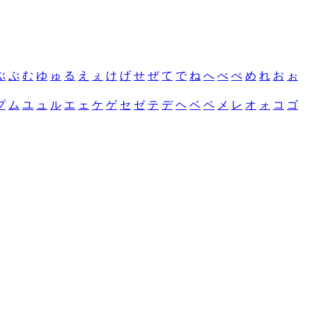
ぶ
ぷ
む
ゆ
ゅ
る
え
ぇ
け
げ
せ
ぜ
て
で
ね
へ
べ
ぺ
め
れ
お
ぉ
プ
ム
ユ
ュ
ル
エ
ェ
ケ
ゲ
セ
ゼ
テ
デ
ヘ
ベ
ペ
メ
レ
オ
ォ
コ
ゴ