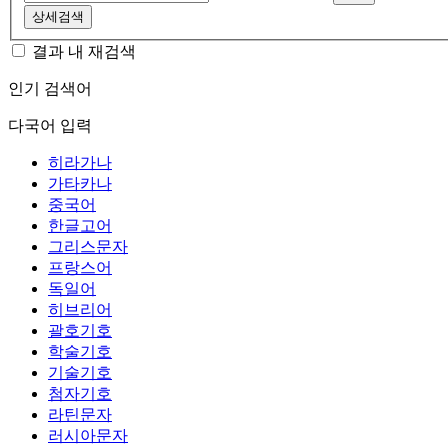
상세검색
결과 내 재검색
인기 검색어
다국어 입력
히라가나
가타카나
중국어
한글고어
그리스문자
프랑스어
독일어
히브리어
괄호기호
학술기호
기술기호
첨자기호
라틴문자
러시아문자