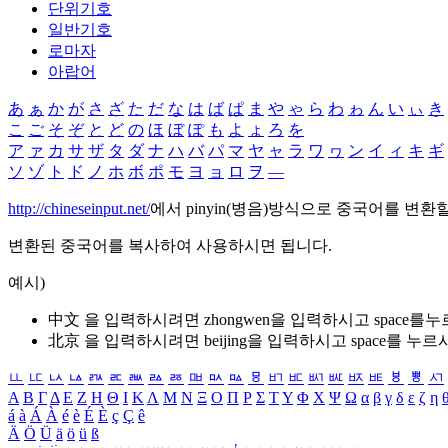
단위기호
일반기호
로마자
아랍어
あ
ぁ
か
が
さ
ざ
た
だ
な
は
ば
ぱ
ま
や
ゃ
ら
わ
ゎ
ん
い
ぃ
き
こ
ご
そ
ぞ
と
ど
の
ほ
ぼ
ぽ
も
よ
ょ
ろ
を
ア
ァ
カ
サ
ザ
タ
ダ
ナ
ハ
バ
パ
マ
ヤ
ャ
ラ
ワ
ヮ
ン
イ
ィ
キ
ギ
ソ
ゾ
ト
ド
ノ
ホ
ボ
ポ
モ
ヨ
ョ
ロ
ヲ
―
http://chineseinput.net/
에서 pinyin(병음)방식으로 중국어를 변환
변환된 중국어를 복사하여 사용하시면 됩니다.
예시)
中文 을 입력하시려면
zhongwen
을 입력하시고 space를
北京 을 입력하시려면
beijing
을 입력하시고 space를 누르
ㅥ
ㅦ
ㅧ
ㅨ
ㅩ
ㅪ
ㅫ
ㅬ
ㅭ
ㅮ
ㅯ
ㅰ
ㅱ
ㅲ
ㅳ
ㅴ
ㅵ
ㅶ
ㅷ
ㅸ
ㅹ
ㅺ
Α
Β
Γ
Δ
Ε
Ζ
Η
Θ
Ι
Κ
Λ
Μ
Ν
Ξ
Ο
Π
Ρ
Σ
Τ
Υ
Φ
Χ
Ψ
Ω
α
β
γ
δ
ε
ζ
η
á
à
Á
À
é
è
É
È
ç
Ç
ê
Ä
Ö
Ü
ä
ö
ü
ß