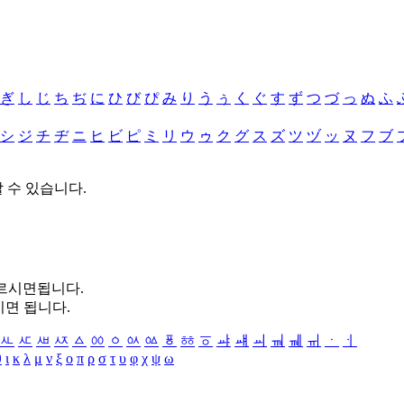
ぎ
し
じ
ち
ぢ
に
ひ
び
ぴ
み
り
う
ぅ
く
ぐ
す
ず
つ
づ
っ
ぬ
ふ
シ
ジ
チ
ヂ
ニ
ヒ
ビ
ピ
ミ
リ
ウ
ゥ
ク
グ
ス
ズ
ツ
ヅ
ッ
ヌ
フ
ブ
할 수 있습니다.
누르시면됩니다.
시면 됩니다.
ㅻ
ㅼ
ㅽ
ㅾ
ㅿ
ㆀ
ㆁ
ㆂ
ㆃ
ㆄ
ㆅ
ㆆ
ㆇ
ㆈ
ㆉ
ㆊ
ㆋ
ㆌ
ㆍ
ㆎ
θ
ι
κ
λ
μ
ν
ξ
ο
π
ρ
σ
τ
υ
φ
χ
ψ
ω