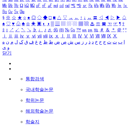
㎒
㎓
㎔
Ω
㏀
㏁
㎊
㎋
㎌
㏖
㏅
㎭
㎮
㎯
㏛
㎩
㎪
㎫
㎬
㏝
㏐
㏓
㏃
㏉
㏜
㏆
§
※
☆
★
○
●
◎
◇
◆
□
■
△
▽
→
←
↑
↓
↔
〓
◁
◀
▷
▶
♤
♠
♡
♥
♧
♣
⊙
◈
▣
◐
◑
▒
▤
▥
▨
▧
▦
▩
♨
☏
☎
☜
☞
¶
†
‡
↕
↗
↙
↖
↘
♭
♩
♪
♬
㉿
㈜
№
㏇
™
㏂
㏘
℡
＃
＆
＊
＠
ª
º
ⅰ
ⅱ
ⅲ
ⅳ
ⅴ
ⅵ
ⅶ
ⅷ
ⅸ
ⅹ
Ⅰ
Ⅱ
Ⅲ
Ⅳ
Ⅴ
Ⅵ
Ⅶ
Ⅷ
Ⅸ
Ⅹ
ا
ب
ت
ث
ج
ح
خ
د
ذ
ر
ز
س
ش
ص
ض
ط
ظ
ع
غ
ف
ق
ک
ل
م
ن
ه
و
ی
닫기
통합검색
국내학술논문
학위논문
해외학술논문
학술지