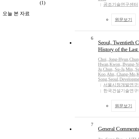
(1)
공조기술연구센터
오늘 본 자료
원문보기
6
Seoul, Twentieth C
History of the Last
Choi,
,
Jong-Hyun
,
Chun
Hwan
,
Kwon,
,
Byung-Y
Ju
,
Chun,
,
Su-Ja
,
Min,
,
S
Koo
,
Ahn,
,
Chang-Mo
,
K
Song
,
Seoul
,
Developme
서울시정개발연구
한국건설기술연
원문보기
7
General Comments