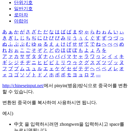
단위기호
일반기호
로마자
아랍어
あ
ぁ
か
が
さ
ざ
た
だ
な
は
ば
ぱ
ま
や
ゃ
ら
わ
ゎ
ん
い
ぃ
き
ぎ
し
じ
ち
ぢ
に
ひ
び
ぴ
み
り
う
ぅ
く
ぐ
す
ず
つ
づ
っ
ぬ
ふ
ぶ
ぷ
む
ゆ
ゅ
る
え
ぇ
け
げ
せ
ぜ
て
で
ね
へ
べ
ぺ
め
れ
お
ぉ
こ
ご
そ
ぞ
と
ど
の
ほ
ぼ
ぽ
も
よ
ょ
ろ
を
ア
ァ
カ
サ
ザ
タ
ダ
ナ
ハ
バ
パ
マ
ヤ
ャ
ラ
ワ
ヮ
ン
イ
ィ
キ
ギ
シ
ジ
チ
ヂ
ニ
ヒ
ビ
ピ
ミ
リ
ウ
ゥ
ク
グ
ス
ズ
ツ
ヅ
ッ
ヌ
フ
ブ
プ
ム
ユ
ュ
ル
エ
ェ
ケ
ゲ
セ
ゼ
テ
デ
ヘ
ベ
ペ
メ
レ
オ
ォ
コ
ゴ
ソ
ゾ
ト
ド
ノ
ホ
ボ
ポ
モ
ヨ
ョ
ロ
ヲ
―
http://chineseinput.net/
에서 pinyin(병음)방식으로 중국어를 변환
할 수 있습니다.
변환된 중국어를 복사하여 사용하시면 됩니다.
예시)
中文 을 입력하시려면
zhongwen
을 입력하시고 space를
누르시면됩니다.