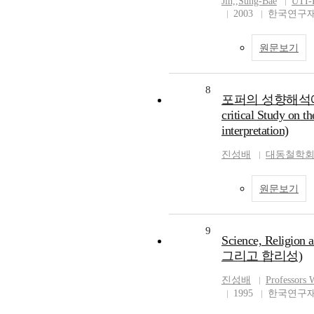
Jin,
,
Sung-Bae
UTI-
2003
한국연구재
원문보기
8
포퍼의 성향해석에
critical Study on t
interpretation)
진성배
대동철학
원문보기
9
Science, Religio
그리고 합리성)
진성배
Professors 
1995
한국연구재