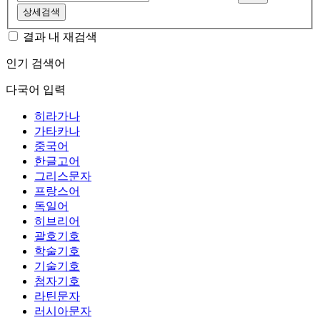
상세검색
결과 내 재검색
인기 검색어
다국어 입력
히라가나
가타카나
중국어
한글고어
그리스문자
프랑스어
독일어
히브리어
괄호기호
학술기호
기술기호
첨자기호
라틴문자
러시아문자