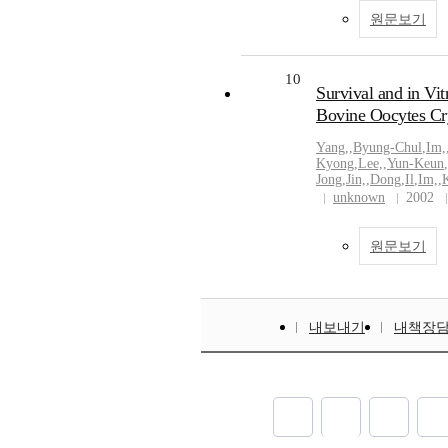
원문보기
10
Survival and in Vi
Bovine Oocytes Cry
Yang,
,
Byung-Chul
,
Im,
Kyong
,
Lee,
,
Yun-Keun
,
Jong
,
Jin,
,
Dong
,
Il
,
Im,
,
unknown
2002
원문보기
내보내기
내책장