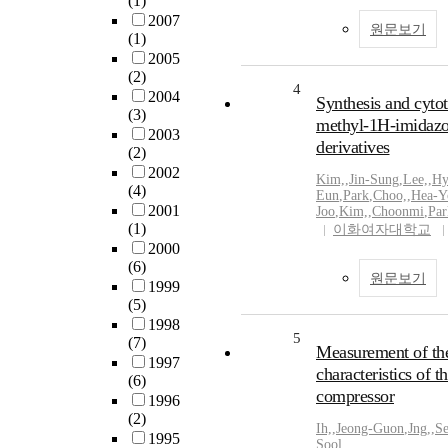
(1)
2007
원문보기
(1)
2005
(2)
4
2004
Synthesis and cytot
(3)
methyl-1H-imidazo[
2003
derivatives
(2)
2002
Kim,
,
Jin-Sung
,
Lee,
,
Hy
(4)
Eun
,
Park
,
Choo,
,
Hea-Y
2001
Joo
,
Kim,
,
Choonmi
,
Par
(1)
이화여자대학교
2000
(6)
원문보기
1999
(5)
1998
5
(7)
Measurement of the
1997
characteristics of th
(6)
compressor
1996
(2)
Ih,
,
Jeong-Guon
,
Jng,
,
S
1995
Sool