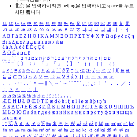
北京 을 입력하시려면
beijing
을 입력하시고 space를 누르
시면 됩니다.
ㅥ
ㅦ
ㅧ
ㅨ
ㅩ
ㅪ
ㅫ
ㅬ
ㅭ
ㅮ
ㅯ
ㅰ
ㅱ
ㅲ
ㅳ
ㅴ
ㅵ
ㅶ
ㅷ
ㅸ
ㅹ
ㅺ
ㅻ
ㅼ
ㅽ
ㅾ
ㅿ
ㆀ
ㆁ
ㆂ
ㆃ
ㆄ
ㆅ
ㆆ
ㆇ
ㆈ
ㆉ
ㆊ
ㆋ
ㆌ
ㆍ
ㆎ
Α
Β
Γ
Δ
Ε
Ζ
Η
Θ
Ι
Κ
Λ
Μ
Ν
Ξ
Ο
Π
Ρ
Σ
Τ
Υ
Φ
Χ
Ψ
Ω
α
β
γ
δ
ε
ζ
η
θ
ι
κ
λ
μ
ν
ξ
ο
π
ρ
σ
τ
υ
φ
χ
ψ
ω
á
à
Á
À
é
è
É
È
ç
Ç
ê
Ä
Ö
Ü
ä
ö
ü
ß
ְ
ֳ
ֲ
ֱ
ָ
ַ
ֵ
ֶ
ִ
ֹ
ּ
ֻ
ׂ
ׁ
ּ
ב
ה
נ
מ
צ
ת
ץ
ש
ד
ג
כ
ע
י
ח
ל
ך
ף
ק
ר
א
ט
ו
ן
ם
פ
‘
’
“
”
〔
〕
〈
〉
「
」
『
』
【
】
＂
（
）
［
］
｛
｝
±
×
÷
≠
≤
≥
∞
∴
♂
♀
∠
⊥
⌒
∂
∇
≡
≒
≪
≫
√
∽
∝
∵
∫
∬
∈
∋
⊆
⊇
⊂
⊃
∪
∩
∧
∨
￢
⇒
⇔
∀
∃
∮
∑
∏
＋
－
＜
＝
＞
、
。
·
‥
…
¨
〃
―
∥
＼
∼
´
～
ˇ
˘
˝
˚
˙
¸
˛
¡
¿
ː
！
＇
，
．
／
：
；
？
＾
＿
｀
｜
½
⅓
⅔
¼
¾
⅛
⅜
⅝
⅞
¹
²
³
⁴
ⁿ
₁
₂
₃
₄
Æ
Ð
Ħ
Ĳ
Ł
Ø
Œ
Þ
Ŧ
Ŋ
æ
đ
ð
ħ
ı
ĳ
ĸ
ŀ
ł
ø
œ
ß
þ
ŧ
ŋ
ŉ
А
Б
В
Г
Д
Е
Ё
Ж
З
И
Й
К
Л
М
Н
О
П
Р
С
Т
У
Ф
Х
Ц
Ч
Ш
Щ
Ъ
Ы
Ь
Э
Ю
Я
а
б
в
г
д
е
ё
ж
з
и
й
к
л
м
н
о
п
р
с
т
у
ф
х
ц
ч
ш
щ
ъ
ы
ь
э
ю
я
′
″
℃
Å
￠
￡
￥
¤
℉
‰
＄
％
Ｆ
￦
㎕
㎖
㎗
ℓ
㎘
㏄
㎣
㎤
㎥
㎦
㎙
㎚
㎛
㎜
㎝
㎞
㎟
㎠
㎡
㎢
㏊
㎍
㎎
㎏
㏏
㎈
㎉
㏈
㎧
㎨
㎰
㎱
㎲
㎳
㎴
㎵
㎶
㎷
㎸
㎹
㎀
㎁
㎂
㎃
㎄
㎺
㎻
㎽
㎾
㎿
㎐
㎑