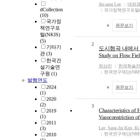
Jin-sang
,
Lee
대외
dCollection
국가정책연구포털(N
(10)
국가정
원문보기
책연구포
털(NKIS)
(5)
2
기타기
도시협곡 내에서 
관
(3)
Study on Flow Fiel
한국건
정상진
한국학술
설기술연
한국연구재단(NRF
구원
(1)
발행연도
2024
원문보기
(1)
2020
(2)
3
Characteristics of
2019
(1)
Vasoconstriction of
2011
(3)
Lee,
,
Sang-Jin
,
Kim,
,
Ki
한국연구재단(NRF
2010