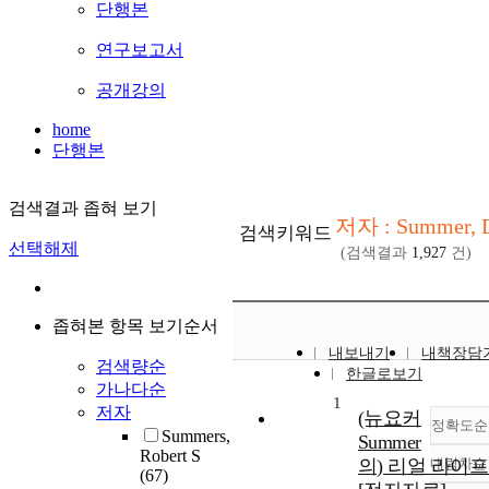
단행본
연구보고서
공개강의
home
단행본
검색결과 좁혀 보기
저자 : Summer, 
검색키워드
선택해제
(검색결과
1,927
건)
좁혀본 항목 보기순서
내보내기
내책장담
검색량순
한글로보기
가나다순
1
저자
(뉴요커
정확도순
Summers,
Summer
Robert S
의) 리얼 라이프
내림차순
(67)