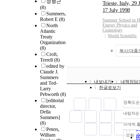
정형근
Trieste, Italy, 29 
(8)
17 July 1998
Summers,
Robert E
(8)
Summer
School in H
North
Energy Physics and
Cosmology
Atlantic
World Scientific
Treaty
Organization
(8)
복사/대출
Croft,
Terrell
(8)
edited by
Claude J.
Summers
내보내기
내책장담
and Ted-
한글로보기
Larry
Pebworth
(8)
[editorial
정확도순
director,
Della
내림차순
Summers]
(8)
10개씩 
Peters,
William
조회
1