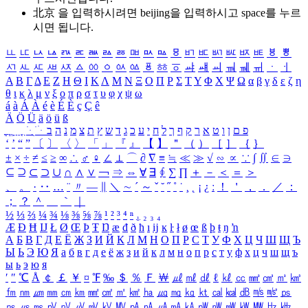
北京 을 입력하시려면
beijing
을 입력하시고 space를 누르
시면 됩니다.
ㅥ
ㅦ
ㅧ
ㅨ
ㅩ
ㅪ
ㅫ
ㅬ
ㅭ
ㅮ
ㅯ
ㅰ
ㅱ
ㅲ
ㅳ
ㅴ
ㅵ
ㅶ
ㅷ
ㅸ
ㅹ
ㅺ
ㅻ
ㅼ
ㅽ
ㅾ
ㅿ
ㆀ
ㆁ
ㆂ
ㆃ
ㆄ
ㆅ
ㆆ
ㆇ
ㆈ
ㆉ
ㆊ
ㆋ
ㆌ
ㆍ
ㆎ
Α
Β
Γ
Δ
Ε
Ζ
Η
Θ
Ι
Κ
Λ
Μ
Ν
Ξ
Ο
Π
Ρ
Σ
Τ
Υ
Φ
Χ
Ψ
Ω
α
β
γ
δ
ε
ζ
η
θ
ι
κ
λ
μ
ν
ξ
ο
π
ρ
σ
τ
υ
φ
χ
ψ
ω
á
à
Á
À
é
è
É
È
ç
Ç
ê
Ä
Ö
Ü
ä
ö
ü
ß
ְ
ֳ
ֲ
ֱ
ָ
ַ
ֵ
ֶ
ִ
ֹ
ּ
ֻ
ׂ
ׁ
ּ
ב
ה
נ
מ
צ
ת
ץ
ש
ד
ג
כ
ע
י
ח
ל
ך
ף
ק
ר
א
ט
ו
ן
ם
פ
‘
’
“
”
〔
〕
〈
〉
「
」
『
』
【
】
＂
（
）
［
］
｛
｝
±
×
÷
≠
≤
≥
∞
∴
♂
♀
∠
⊥
⌒
∂
∇
≡
≒
≪
≫
√
∽
∝
∵
∫
∬
∈
∋
⊆
⊇
⊂
⊃
∪
∩
∧
∨
￢
⇒
⇔
∀
∃
∮
∑
∏
＋
－
＜
＝
＞
、
。
·
‥
…
¨
〃
―
∥
＼
∼
´
～
ˇ
˘
˝
˚
˙
¸
˛
¡
¿
ː
！
＇
，
．
／
：
；
？
＾
＿
｀
｜
½
⅓
⅔
¼
¾
⅛
⅜
⅝
⅞
¹
²
³
⁴
ⁿ
₁
₂
₃
₄
Æ
Ð
Ħ
Ĳ
Ł
Ø
Œ
Þ
Ŧ
Ŋ
æ
đ
ð
ħ
ı
ĳ
ĸ
ŀ
ł
ø
œ
ß
þ
ŧ
ŋ
ŉ
А
Б
В
Г
Д
Е
Ё
Ж
З
И
Й
К
Л
М
Н
О
П
Р
С
Т
У
Ф
Х
Ц
Ч
Ш
Щ
Ъ
Ы
Ь
Э
Ю
Я
а
б
в
г
д
е
ё
ж
з
и
й
к
л
м
н
о
п
р
с
т
у
ф
х
ц
ч
ш
щ
ъ
ы
ь
э
ю
я
′
″
℃
Å
￠
￡
￥
¤
℉
‰
＄
％
Ｆ
￦
㎕
㎖
㎗
ℓ
㎘
㏄
㎣
㎤
㎥
㎦
㎙
㎚
㎛
㎜
㎝
㎞
㎟
㎠
㎡
㎢
㏊
㎍
㎎
㎏
㏏
㎈
㎉
㏈
㎧
㎨
㎰
㎱
㎲
㎳
㎴
㎵
㎶
㎷
㎸
㎹
㎀
㎁
㎂
㎃
㎄
㎺
㎻
㎽
㎾
㎿
㎐
㎑