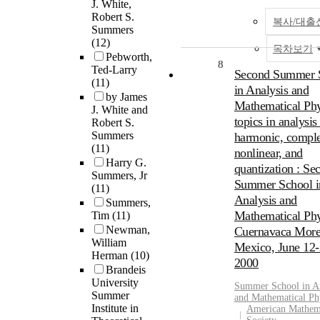
J. White,
Robert S.
복사/대출
Summers
(12)
목차보기
Pebworth,
8
Ted-Larry
Second Summer 
(11)
in Analysis and
by James
Mathematical Phy
J. White and
topics in analysis 
Robert S.
Summers
harmonic, compl
(11)
nonlinear, and
Harry G.
quantization : Se
Summers, Jr
Summer School i
(11)
Analysis and
Summers,
Mathematical Phy
Tim
(11)
Newman,
Cuernavaca More
William
Mexico, June 12-
Herman
(10)
2000
Brandeis
University
Summer
School in A
Summer
and Mathematical Ph
Institute in
American Mathema