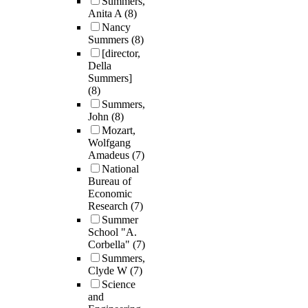
Summers,
Anita A
(8)
Nancy
Summers
(8)
[director,
Della
Summers]
(8)
Summers,
John
(8)
Mozart,
Wolfgang
Amadeus
(7)
National
Bureau of
Economic
Research
(7)
Summer
School "A.
Corbella"
(7)
Summers,
Clyde W
(7)
Science
and