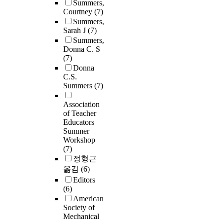
Summers,
Courtney
(7)
Summers,
Sarah J
(7)
Summers,
Donna C. S
(7)
Donna
C.S.
Summers
(7)
Association
of Teacher
Educators
Summer
Workshop
(7)
정형근
옮김
(6)
Editors
(6)
American
Society of
Mechanical