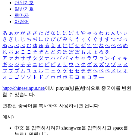
단위기호
일반기호
로마자
아랍어
あ
ぁ
か
が
さ
ざ
た
だ
な
は
ば
ぱ
ま
や
ゃ
ら
わ
ゎ
ん
い
ぃ
き
ぎ
し
じ
ち
ぢ
に
ひ
び
ぴ
み
り
う
ぅ
く
ぐ
す
ず
つ
づ
っ
ぬ
ふ
ぶ
ぷ
む
ゆ
ゅ
る
え
ぇ
け
げ
せ
ぜ
て
で
ね
へ
べ
ぺ
め
れ
お
ぉ
こ
ご
そ
ぞ
と
ど
の
ほ
ぼ
ぽ
も
よ
ょ
ろ
を
ア
ァ
カ
サ
ザ
タ
ダ
ナ
ハ
バ
パ
マ
ヤ
ャ
ラ
ワ
ヮ
ン
イ
ィ
キ
ギ
シ
ジ
チ
ヂ
ニ
ヒ
ビ
ピ
ミ
リ
ウ
ゥ
ク
グ
ス
ズ
ツ
ヅ
ッ
ヌ
フ
ブ
プ
ム
ユ
ュ
ル
エ
ェ
ケ
ゲ
セ
ゼ
テ
デ
ヘ
ベ
ペ
メ
レ
オ
ォ
コ
ゴ
ソ
ゾ
ト
ド
ノ
ホ
ボ
ポ
モ
ヨ
ョ
ロ
ヲ
―
http://chineseinput.net/
에서 pinyin(병음)방식으로 중국어를 변환
할 수 있습니다.
변환된 중국어를 복사하여 사용하시면 됩니다.
예시)
中文 을 입력하시려면
zhongwen
을 입력하시고 space를
누르시면됩니다.