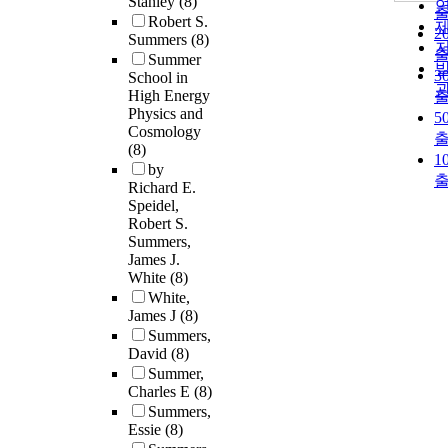
Stanley
(8)
Robert S.
2
Summers
(8)
Summer
3
School in
High Energy
Physics and
5
Cosmology
(8)
1
by
Richard E.
Speidel,
Robert S.
Summers,
James J.
White
(8)
White,
James J
(8)
Summers,
David
(8)
Summer,
Charles E
(8)
Summers,
Essie
(8)