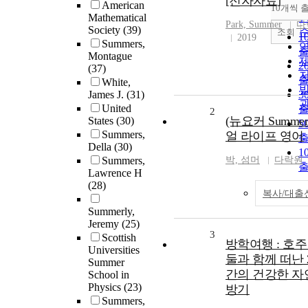
[전자자료]
American
10개씩 
Mathematical
Park,
Summer
다
Society
(39)
조회
1
2019
Summers,
Montague
2
(37)
White,
James J.
(31)
3
United
2
(뉴요커 Summe
States
(30)
5
Summers,
얼 라이프 영어
Della
(30)
1
Summers,
박, 섬머
다락원
Lawrence H
(28)
복사/대출
Summerly,
Jeremy
(25)
3
Scottish
방학여행 : 호주 
Universities
둘과 함께 떠난 
Summer
간의 건강한 자
School in
Physics
(23)
방기
Summers,