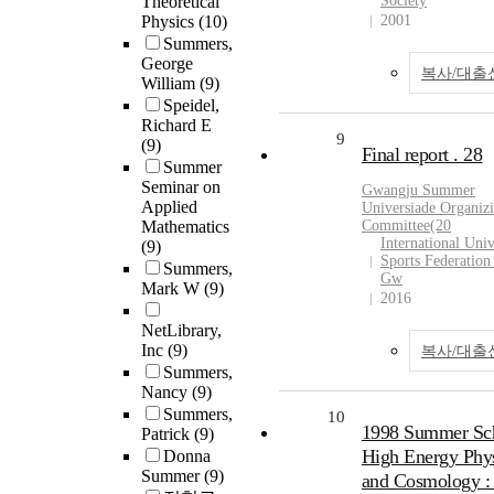
Theoretical
Society
Physics
(10)
2001
Summers,
George
복사/대출
William
(9)
Speidel,
Richard E
9
(9)
Final report . 28
Summer
Seminar on
Gwangju
Summer
Applied
Universiade Organiz
Mathematics
Committee(20
International Univ
(9)
Sports Federation
Summers,
Gw
Mark W
(9)
2016
NetLibrary,
Inc
(9)
복사/대출
Summers,
Nancy
(9)
Summers,
10
1998 Summer Sch
Patrick
(9)
High Energy Phy
Donna
Summer
(9)
and Cosmology :