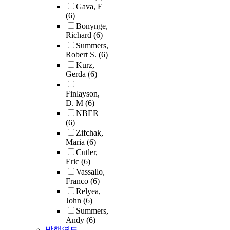
Gava, E
(6)
Bonynge,
Richard
(6)
Summers,
Robert S.
(6)
Kurz,
Gerda
(6)
Finlayson,
D. M
(6)
NBER
(6)
Zifchak,
Maria
(6)
Cutler,
Eric
(6)
Vassallo,
Franco
(6)
Relyea,
John
(6)
Summers,
Andy
(6)
발행연도