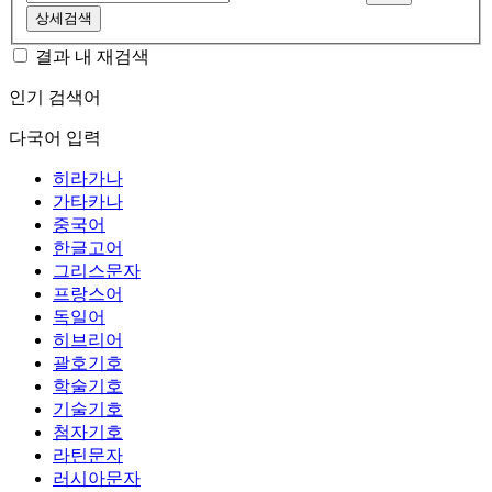
상세검색
결과 내 재검색
인기 검색어
다국어 입력
히라가나
가타카나
중국어
한글고어
그리스문자
프랑스어
독일어
히브리어
괄호기호
학술기호
기술기호
첨자기호
라틴문자
러시아문자