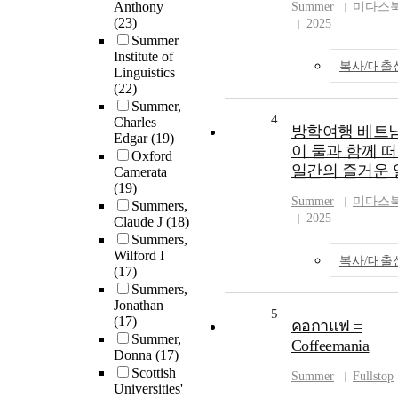
Anthony
Summer
미다스
(23)
2025
Summer
Institute of
복사/대출
Linguistics
(22)
Summer,
4
Charles
방학여행 베트남 
Edgar
(19)
이 둘과 함께 떠
Oxford
일간의 즐거운 
Camerata
(19)
Summer
미다스
Summers,
2025
Claude J
(18)
Summers,
Wilford I
복사/대출
(17)
Summers,
Jonathan
5
(17)
คอกาแฟ =
Summer,
Coffeemania
Donna
(17)
Scottish
Summer
Fullstop
Universities'