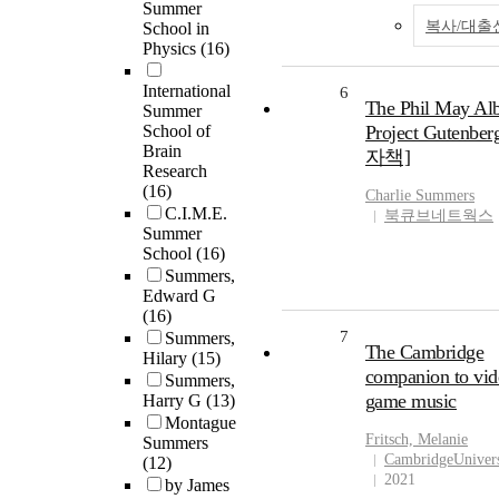
Summer
복사/대출
School in
Physics
(16)
International
6
The Phil May Al
Summer
School of
Project Gutenbe
Brain
자책]
Research
(16)
Charlie Summers
C.I.M.E.
북큐브네트웍스
Summer
School
(16)
Summers,
Edward G
(16)
7
Summers,
The Cambridge
Hilary
(15)
companion to vid
Summers,
game music
Harry G
(13)
Montague
Fritsch, Melanie
Summers
CambridgeUnivers
(12)
2021
by James