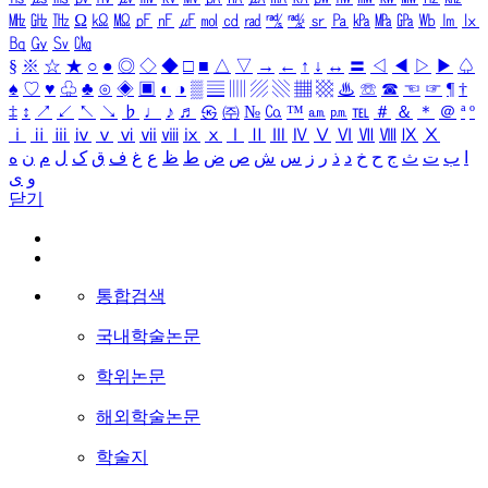
㎒
㎓
㎔
Ω
㏀
㏁
㎊
㎋
㎌
㏖
㏅
㎭
㎮
㎯
㏛
㎩
㎪
㎫
㎬
㏝
㏐
㏓
㏃
㏉
㏜
㏆
§
※
☆
★
○
●
◎
◇
◆
□
■
△
▽
→
←
↑
↓
↔
〓
◁
◀
▷
▶
♤
♠
♡
♥
♧
♣
⊙
◈
▣
◐
◑
▒
▤
▥
▨
▧
▦
▩
♨
☏
☎
☜
☞
¶
†
‡
↕
↗
↙
↖
↘
♭
♩
♪
♬
㉿
㈜
№
㏇
™
㏂
㏘
℡
＃
＆
＊
＠
ª
º
ⅰ
ⅱ
ⅲ
ⅳ
ⅴ
ⅵ
ⅶ
ⅷ
ⅸ
ⅹ
Ⅰ
Ⅱ
Ⅲ
Ⅳ
Ⅴ
Ⅵ
Ⅶ
Ⅷ
Ⅸ
Ⅹ
ا
ب
ت
ث
ج
ح
خ
د
ذ
ر
ز
س
ش
ص
ض
ط
ظ
ع
غ
ف
ق
ک
ل
م
ن
ه
و
ی
닫기
통합검색
국내학술논문
학위논문
해외학술논문
학술지