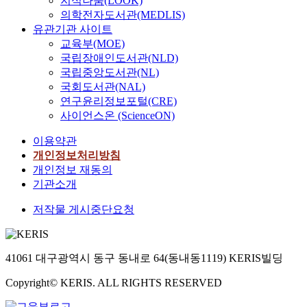
지식나눔(LOOK)
의학전자도서관(MEDLIS)
유관기관 사이트
교육부(MOE)
국립장애인도서관(NLD)
국립중앙도서관(NL)
국회도서관(NAL)
연구윤리정보포털(CRE)
사이언스온 (ScienceON)
이용약관
개인정보처리방침
개인정보 재동의
기관소개
저작물 게시중단요청
41061 대구광역시 동구 동내로 64(동내동1119) KERIS빌딩
Copyright© KERIS. ALL RIGHTS RESERVED