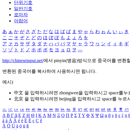
단위기호
일반기호
로마자
아랍어
あ
ぁ
か
が
さ
ざ
た
だ
な
は
ば
ぱ
ま
や
ゃ
ら
わ
ゎ
ん
い
ぃ
き
こ
ご
そ
ぞ
と
ど
の
ほ
ぼ
ぽ
も
よ
ょ
ろ
を
ア
ァ
カ
サ
ザ
タ
ダ
ナ
ハ
バ
パ
マ
ヤ
ャ
ラ
ワ
ヮ
ン
イ
ィ
キ
ギ
ソ
ゾ
ト
ド
ノ
ホ
ボ
ポ
モ
ヨ
ョ
ロ
ヲ
―
http://chineseinput.net/
에서 pinyin(병음)방식으로 중국어를 변환
변환된 중국어를 복사하여 사용하시면 됩니다.
예시)
中文 을 입력하시려면
zhongwen
을 입력하시고 space를
北京 을 입력하시려면
beijing
을 입력하시고 space를 누르
ㅥ
ㅦ
ㅧ
ㅨ
ㅩ
ㅪ
ㅫ
ㅬ
ㅭ
ㅮ
ㅯ
ㅰ
ㅱ
ㅲ
ㅳ
ㅴ
ㅵ
ㅶ
ㅷ
ㅸ
ㅹ
ㅺ
Α
Β
Γ
Δ
Ε
Ζ
Η
Θ
Ι
Κ
Λ
Μ
Ν
Ξ
Ο
Π
Ρ
Σ
Τ
Υ
Φ
Χ
Ψ
Ω
α
β
γ
δ
ε
ζ
η
á
à
Á
À
é
è
É
È
ç
Ç
ê
Ä
Ö
Ü
ä
ö
ü
ß