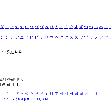
ぎ
し
じ
ち
ぢ
に
ひ
び
ぴ
み
り
う
ぅ
く
ぐ
す
ず
つ
づ
っ
ぬ
ふ
シ
ジ
チ
ヂ
ニ
ヒ
ビ
ピ
ミ
リ
ウ
ゥ
ク
グ
ス
ズ
ツ
ヅ
ッ
ヌ
フ
ブ
할 수 있습니다.
누르시면됩니다.
시면 됩니다.
ㅻ
ㅼ
ㅽ
ㅾ
ㅿ
ㆀ
ㆁ
ㆂ
ㆃ
ㆄ
ㆅ
ㆆ
ㆇ
ㆈ
ㆉ
ㆊ
ㆋ
ㆌ
ㆍ
ㆎ
θ
ι
κ
λ
μ
ν
ξ
ο
π
ρ
σ
τ
υ
φ
χ
ψ
ω