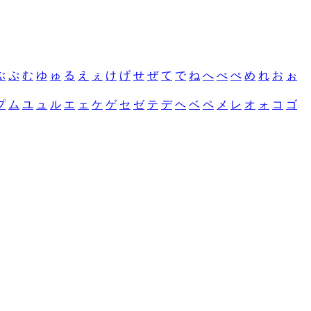
ぶ
ぷ
む
ゆ
ゅ
る
え
ぇ
け
げ
せ
ぜ
て
で
ね
へ
べ
ぺ
め
れ
お
ぉ
プ
ム
ユ
ュ
ル
エ
ェ
ケ
ゲ
セ
ゼ
テ
デ
ヘ
ベ
ペ
メ
レ
オ
ォ
コ
ゴ