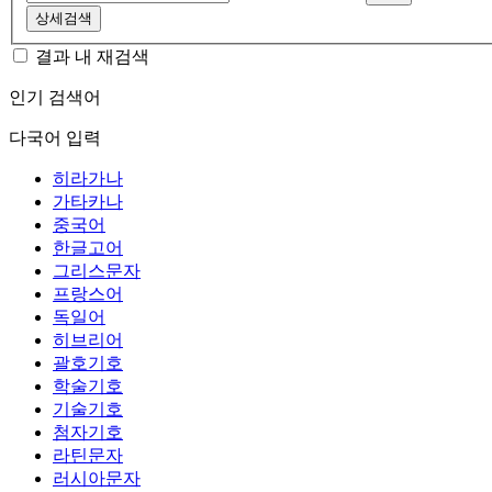
상세검색
결과 내 재검색
인기 검색어
다국어 입력
히라가나
가타카나
중국어
한글고어
그리스문자
프랑스어
독일어
히브리어
괄호기호
학술기호
기술기호
첨자기호
라틴문자
러시아문자