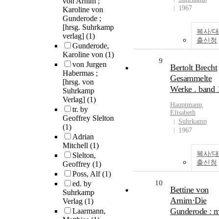
von Arnim ;
1967
Karoline von
Gunderode ;
[hrsg. Suhrkamp
복사/대
verlag]
(1)
출신청
Gunderode,
Karoline von
(1)
9
von Jurgen
Bertolt Brecht
Habermas ;
Gesammelte
[hrsg. von
Werke . band 
Suhrkamp
Verlag]
(1)
Hauptmann,
tr. by
Elisabeth
Geoffrey Slelton
Suhrkamp
(1)
1967
Adrian
Mitchell
(1)
복사/대
Slelton,
출신청
Geoffrey
(1)
Poss, Alf
(1)
10
ed. by
Bettine von
Suhrkamp
Arnim·Die
Verlag
(1)
Gunderode : m
Laarmann,