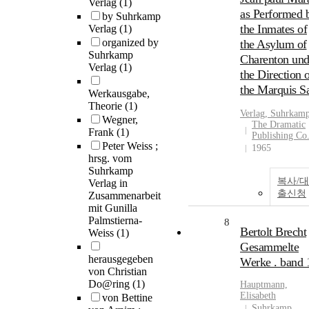
Verlag
(1)
as Performed 
by Suhrkamp
the Inmates of
Verlag
(1)
organized by
the Asylum of
Suhrkamp
Charenton und
Verlag
(1)
the Direction 
the Marquis S
Werkausgabe,
Theorie
(1)
Verlag
,
Suhrkam
Wegner,
The Dramatic
Frank
(1)
Publishing Co
Peter Weiss ;
1965
hrsg. vom
Suhrkamp
복사/대
Verlag in
출신청
Zusammenarbeit
mit Gunilla
Palmstierna-
8
Bertolt Brecht
Weiss
(1)
Gesammelte
herausgegeben
Werke . band 
von Christian
Do@ring
(1)
Hauptmann,
Elisabeth
von Bettine
Suhrkamp