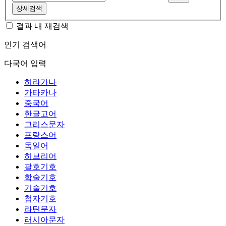
상세검색
결과 내 재검색
인기 검색어
다국어 입력
히라가나
가타카나
중국어
한글고어
그리스문자
프랑스어
독일어
히브리어
괄호기호
학술기호
기술기호
첨자기호
라틴문자
러시아문자