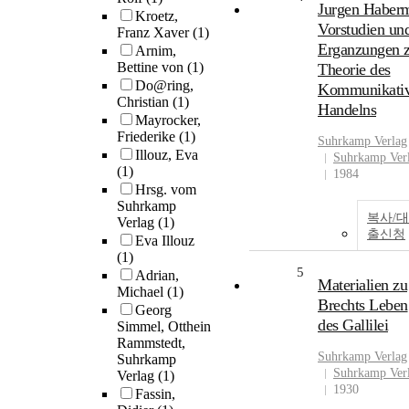
Jurgen Haber
Kroetz,
Vorstudien un
Franz Xaver
(1)
Erganzungen 
Arnim,
Bettine von
(1)
Theorie des
Do@ring,
Kommunikati
Christian
(1)
Handelns
Mayrocker,
Friederike
(1)
Suhrkamp
Verlag
Illouz, Eva
Suhrkamp Ver
(1)
1984
Hrsg. vom
Suhrkamp
복사/대
Verlag
(1)
출신청
Eva Illouz
(1)
5
Adrian,
Materialien zu
Michael
(1)
Brechts Leben
Georg
des Gallilei
Simmel, Otthein
Rammstedt,
Suhrkamp
Verlag
Suhrkamp
Suhrkamp Ver
Verlag
(1)
1930
Fassin,