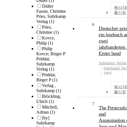
Didier
(1)
Didier
복사/대
Fassin, Christine
출신청
Pries, Suhrkamp
Verlag
(1)
6
Pries,
Deutscher geis
Christine
(1)
ein lesebuch a
Kovce,
zwei
Philip
(1)
jahrhunderten 
Philip
Erster band
Kovce; Birger P
Priddat,
Suhrkamp
Verlag
Suhrkamp
Suhrkamp Ver
Verlag
(1)
1969
Priddat,
Birger P
(1)
Verlag ,
복사/대
Suhrkamp
(1)
출신청
Bröckling,
Ulrich
(1)
7
Mitchell,
The Persecuti
Adrian
(1)
and
[by]
Assassination 
Suhrkamp
Jean paul Mar