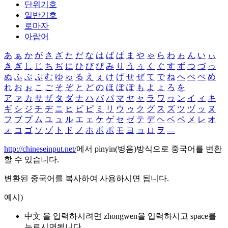
단위기호
일반기호
로마자
아랍어
あ
ぁ
か
が
さ
ざ
た
だ
な
は
ば
ぱ
ま
や
ゃ
ら
わ
ゎ
ん
い
ぃ
き
ぎ
し
じ
ち
ぢ
に
ひ
び
ぴ
み
り
う
ぅ
く
ぐ
す
ず
つ
づ
っ
ぬ
ふ
ぶ
ぷ
む
ゆ
ゅ
る
え
ぇ
け
げ
せ
ぜ
て
で
ね
へ
べ
ぺ
め
れ
お
ぉ
こ
ご
そ
ぞ
と
ど
の
ほ
ぼ
ぽ
も
よ
ょ
ろ
を
ア
ァ
カ
サ
ザ
タ
ダ
ナ
ハ
バ
パ
マ
ヤ
ャ
ラ
ワ
ヮ
ン
イ
ィ
キ
ギ
シ
ジ
チ
ヂ
ニ
ヒ
ビ
ピ
ミ
リ
ウ
ゥ
ク
グ
ス
ズ
ツ
ヅ
ッ
ヌ
フ
ブ
プ
ム
ユ
ュ
ル
エ
ェ
ケ
ゲ
セ
ゼ
テ
デ
ヘ
ベ
ペ
メ
レ
オ
ォ
コ
ゴ
ソ
ゾ
ト
ド
ノ
ホ
ボ
ポ
モ
ヨ
ョ
ロ
ヲ
―
http://chineseinput.net/
에서 pinyin(병음)방식으로 중국어를 변환
할 수 있습니다.
변환된 중국어를 복사하여 사용하시면 됩니다.
예시)
中文 을 입력하시려면
zhongwen
을 입력하시고 space를
누르시면됩니다.