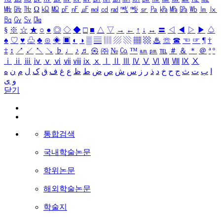
㎒
㎓
㎔
Ω
㏀
㏁
㎊
㎋
㎌
㏖
㏅
㎭
㎮
㎯
㏛
㎩
㎪
㎫
㎬
㏝
㏐
㏓
㏃
㏉
㏜
㏆
§
※
☆
★
○
●
◎
◇
◆
□
■
△
▽
→
←
↑
↓
↔
〓
◁
◀
▷
▶
♤
♠
♡
♥
♧
♣
⊙
◈
▣
◐
◑
▒
▤
▥
▨
▧
▦
▩
♨
☏
☎
☜
☞
¶
†
‡
↕
↗
↙
↖
↘
♭
♩
♪
♬
㉿
㈜
№
㏇
™
㏂
㏘
℡
＃
＆
＊
＠
ª
º
ⅰ
ⅱ
ⅲ
ⅳ
ⅴ
ⅵ
ⅶ
ⅷ
ⅸ
ⅹ
Ⅰ
Ⅱ
Ⅲ
Ⅳ
Ⅴ
Ⅵ
Ⅶ
Ⅷ
Ⅸ
Ⅹ
ا
ب
ت
ث
ج
ح
خ
د
ذ
ر
ز
س
ش
ص
ض
ط
ظ
ع
غ
ف
ق
ک
ل
م
ن
ه
و
ی
닫기
통합검색
국내학술논문
학위논문
해외학술논문
학술지