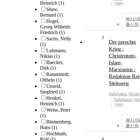
Heinrich
(1)
1989
Shaw,
Bernard
(1)
복사/대
Hegel,
출신청
Georg Wilhelm
Friedrich
(1)
3
Sachs, Nelly
Der gerechte
(1)
Krieg :
Luhmann,
Christentum,
Niklas
(1)
Islam,
Baecker,
Dirk
(1)
Marxismus :
Rammstedt,
Redaktion Rei
Otthein
(1)
Steinweg
Unseld,
Siegfried
(1)
Suhrkamp
Verlag
Henkel,
Suhrkamp Ver
Heinrich
(1)
1980
Weiss, Peter
(1)
복사/대
Blumenberg,
출신청
Hans
(1)
Hochhuth,
4
Rolf
(1)