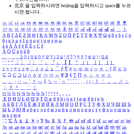
北京 을 입력하시려면
beijing
을 입력하시고 space를 누르
시면 됩니다.
ㅥ
ㅦ
ㅧ
ㅨ
ㅩ
ㅪ
ㅫ
ㅬ
ㅭ
ㅮ
ㅯ
ㅰ
ㅱ
ㅲ
ㅳ
ㅴ
ㅵ
ㅶ
ㅷ
ㅸ
ㅹ
ㅺ
ㅻ
ㅼ
ㅽ
ㅾ
ㅿ
ㆀ
ㆁ
ㆂ
ㆃ
ㆄ
ㆅ
ㆆ
ㆇ
ㆈ
ㆉ
ㆊ
ㆋ
ㆌ
ㆍ
ㆎ
Α
Β
Γ
Δ
Ε
Ζ
Η
Θ
Ι
Κ
Λ
Μ
Ν
Ξ
Ο
Π
Ρ
Σ
Τ
Υ
Φ
Χ
Ψ
Ω
α
β
γ
δ
ε
ζ
η
θ
ι
κ
λ
μ
ν
ξ
ο
π
ρ
σ
τ
υ
φ
χ
ψ
ω
á
à
Á
À
é
è
É
È
ç
Ç
ê
Ä
Ö
Ü
ä
ö
ü
ß
ְ
ֳ
ֲ
ֱ
ָ
ַ
ֵ
ֶ
ִ
ֹ
ּ
ֻ
ׂ
ׁ
ּ
ב
ה
נ
מ
צ
ת
ץ
ש
ד
ג
כ
ע
י
ח
ל
ך
ף
ק
ר
א
ט
ו
ן
ם
פ
‘
’
“
”
〔
〕
〈
〉
「
」
『
』
【
】
＂
（
）
［
］
｛
｝
±
×
÷
≠
≤
≥
∞
∴
♂
♀
∠
⊥
⌒
∂
∇
≡
≒
≪
≫
√
∽
∝
∵
∫
∬
∈
∋
⊆
⊇
⊂
⊃
∪
∩
∧
∨
￢
⇒
⇔
∀
∃
∮
∑
∏
＋
－
＜
＝
＞
、
。
·
‥
…
¨
〃
―
∥
＼
∼
´
～
ˇ
˘
˝
˚
˙
¸
˛
¡
¿
ː
！
＇
，
．
／
：
；
？
＾
＿
｀
｜
½
⅓
⅔
¼
¾
⅛
⅜
⅝
⅞
¹
²
³
⁴
ⁿ
₁
₂
₃
₄
Æ
Ð
Ħ
Ĳ
Ł
Ø
Œ
Þ
Ŧ
Ŋ
æ
đ
ð
ħ
ı
ĳ
ĸ
ŀ
ł
ø
œ
ß
þ
ŧ
ŋ
ŉ
А
Б
В
Г
Д
Е
Ё
Ж
З
И
Й
К
Л
М
Н
О
П
Р
С
Т
У
Ф
Х
Ц
Ч
Ш
Щ
Ъ
Ы
Ь
Э
Ю
Я
а
б
в
г
д
е
ё
ж
з
и
й
к
л
м
н
о
п
р
с
т
у
ф
х
ц
ч
ш
щ
ъ
ы
ь
э
ю
я
′
″
℃
Å
￠
￡
￥
¤
℉
‰
＄
％
Ｆ
￦
㎕
㎖
㎗
ℓ
㎘
㏄
㎣
㎤
㎥
㎦
㎙
㎚
㎛
㎜
㎝
㎞
㎟
㎠
㎡
㎢
㏊
㎍
㎎
㎏
㏏
㎈
㎉
㏈
㎧
㎨
㎰
㎱
㎲
㎳
㎴
㎵
㎶
㎷
㎸
㎹
㎀
㎁
㎂
㎃
㎄
㎺
㎻
㎽
㎾
㎿
㎐
㎑