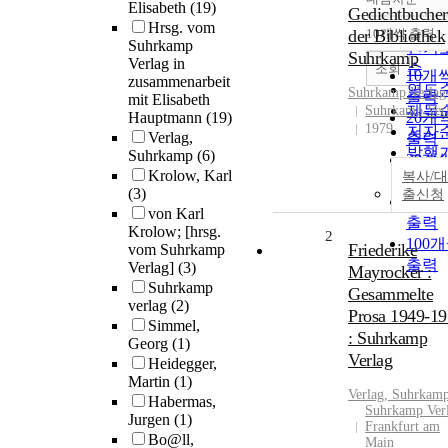
정확
Elisabeth
(19)
Gedichtbuche
순
Hrsg. vom
der Bibliothek
10개씩 출력
내림
Suhrkamp
인기
Suhrkamp
Verlag in
순
조회
10개
zusammenarbeit
연도
Suhrkamp
Verlag
출력
mit Elisabeth
제목
Suhrkamp Ver
Hauptmann
(19)
20개
1979
저자
Verlag,
출력
발행
Suhrkamp
(6)
30개
관순
Krolow, Karl
복사/대
출력
(3)
출신청
50개
von Karl
출력
Krolow; [hrsg.
2
100
Friederike
vom Suhrkamp
출력
Verlag]
(3)
Mayrocker :
Suhrkamp
Gesammelte
verlag
(2)
Prosa 1949-1
Simmel,
: Suhrkamp
Georg
(1)
Verlag
Heidegger,
Martin
(1)
Verlag
,
Suhrkam
Habermas,
Suhrkamp Ver
Jurgen
(1)
Frankfurt am
Bo@ll,
Main