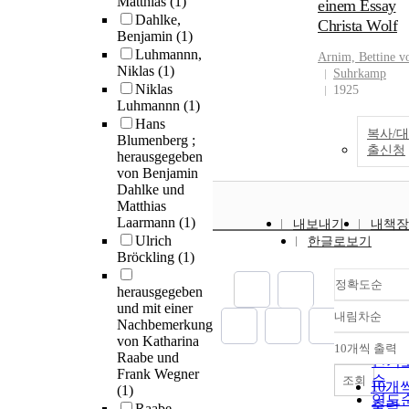
Matthias
(1)
einem Essay
Dahlke,
Christa Wolf
Benjamin
(1)
Luhmannn,
Arnim, Bettine v
Niklas
(1)
Suhrkamp
Niklas
1925
Luhmannn
(1)
Hans
복사/대
Blumenberg ;
출신청
herausgegeben
von Benjamin
Dahlke und
Matthias
Laarmann
(1)
내보내기
내책장
Ulrich
한글로보기
Bröckling
(1)
정확도순
herausgegeben
und mit einer
내림차순
정확
Nachbemerkung
von Katharina
순
10개씩 출력
내림
Raabe und
인기
Frank Wegner
순
조회
10개
(1)
연도
출력
Raabe,