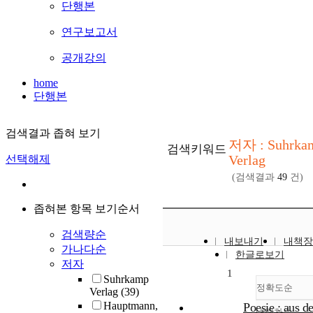
단행본
연구보고서
공개강의
home
단행본
검색결과 좁혀 보기
저자 : Suhrka
검색키워드
Verlag
선택해제
(검색결과
49
건)
좁혀본 항목 보기순서
검색량순
내보내기
내책장
가나다순
한글로보기
저자
1
Suhrkamp
정확도순
Verlag
(39)
Hauptmann,
Poesie : aus d
내림차순