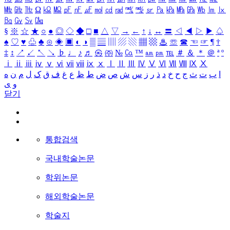
㎒
㎓
㎔
Ω
㏀
㏁
㎊
㎋
㎌
㏖
㏅
㎭
㎮
㎯
㏛
㎩
㎪
㎫
㎬
㏝
㏐
㏓
㏃
㏉
㏜
㏆
§
※
☆
★
○
●
◎
◇
◆
□
■
△
▽
→
←
↑
↓
↔
〓
◁
◀
▷
▶
♤
♠
♡
♥
♧
♣
⊙
◈
▣
◐
◑
▒
▤
▥
▨
▧
▦
▩
♨
☏
☎
☜
☞
¶
†
‡
↕
↗
↙
↖
↘
♭
♩
♪
♬
㉿
㈜
№
㏇
™
㏂
㏘
℡
＃
＆
＊
＠
ª
º
ⅰ
ⅱ
ⅲ
ⅳ
ⅴ
ⅵ
ⅶ
ⅷ
ⅸ
ⅹ
Ⅰ
Ⅱ
Ⅲ
Ⅳ
Ⅴ
Ⅵ
Ⅶ
Ⅷ
Ⅸ
Ⅹ
ا
ب
ت
ث
ج
ح
خ
د
ذ
ر
ز
س
ش
ص
ض
ط
ظ
ع
غ
ف
ق
ک
ل
م
ن
ه
و
ی
닫기
통합검색
국내학술논문
학위논문
해외학술논문
학술지