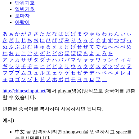
단위기호
일반기호
로마자
아랍어
あ
ぁ
か
が
さ
ざ
た
だ
な
は
ば
ぱ
ま
や
ゃ
ら
わ
ゎ
ん
い
ぃ
き
ぎ
し
じ
ち
ぢ
に
ひ
び
ぴ
み
り
う
ぅ
く
ぐ
す
ず
つ
づ
っ
ぬ
ふ
ぶ
ぷ
む
ゆ
ゅ
る
え
ぇ
け
げ
せ
ぜ
て
で
ね
へ
べ
ぺ
め
れ
お
ぉ
こ
ご
そ
ぞ
と
ど
の
ほ
ぼ
ぽ
も
よ
ょ
ろ
を
ア
ァ
カ
サ
ザ
タ
ダ
ナ
ハ
バ
パ
マ
ヤ
ャ
ラ
ワ
ヮ
ン
イ
ィ
キ
ギ
シ
ジ
チ
ヂ
ニ
ヒ
ビ
ピ
ミ
リ
ウ
ゥ
ク
グ
ス
ズ
ツ
ヅ
ッ
ヌ
フ
ブ
プ
ム
ユ
ュ
ル
エ
ェ
ケ
ゲ
セ
ゼ
テ
デ
ヘ
ベ
ペ
メ
レ
オ
ォ
コ
ゴ
ソ
ゾ
ト
ド
ノ
ホ
ボ
ポ
モ
ヨ
ョ
ロ
ヲ
―
http://chineseinput.net/
에서 pinyin(병음)방식으로 중국어를 변환
할 수 있습니다.
변환된 중국어를 복사하여 사용하시면 됩니다.
예시)
中文 을 입력하시려면
zhongwen
을 입력하시고 space를
누르시면됩니다.