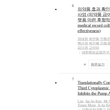
6
의약품 효과 확
사업 (의약품 급
랫폼 마련 후향적 연구)(A
medical record coll
effectiveness)
장대영
,
박연희
,
안형
백선경
,
박인혜
,
안희
김다경
,
고아라
대한항암요법연구
원문보기
7
Translationally Con
Third Cytoplasmic
Inhibits the Pump 
Lim,
,
Jae-Su
,
Kim,
,
Mi-
Young
,
Moon,
,
Ji-Ae
,
Ki
이화여자대학교 