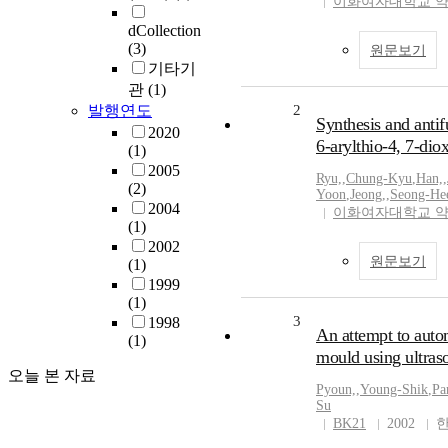
이화여자대학교 
dCollection
(3)
원문보기
기타기
관
(1)
발행연도
2
Synthesis and antif
2020
6-arylthio-4, 7-di
(1)
2005
Ryu,
,
Chung-Kyu
,
Han,
,
(2)
Yoon
,
Jeong,
,
Seong-He
2004
이화여자대학교 
(1)
2002
원문보기
(1)
1999
(1)
3
1998
An attempt to autom
(1)
mould using ultras
오늘 본 자료
Pyoun,
,
Young-Shik
,
Pa
Su
BK21
2002
한