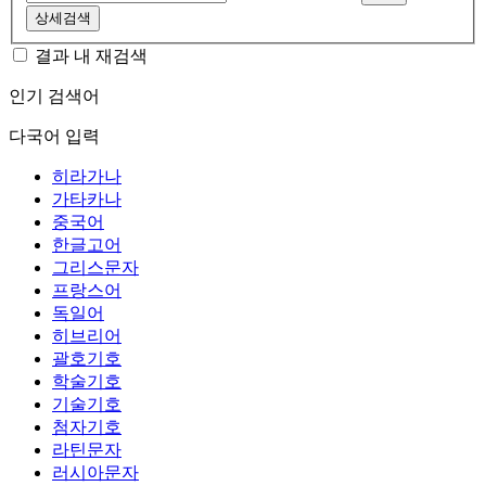
상세검색
결과 내 재검색
인기 검색어
다국어 입력
히라가나
가타카나
중국어
한글고어
그리스문자
프랑스어
독일어
히브리어
괄호기호
학술기호
기술기호
첨자기호
라틴문자
러시아문자