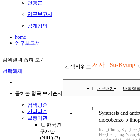
단행본
연구보고서
공개강의
home
연구보고서
검색결과 좁혀 보기
저자 : Su-Kyung
검색키워드
선택해제
내보내기
내책장
좁혀본 항목 보기순서
검색량순
1
가나다순
Synthesis and antif
발행기관
dioxobenzo[b]thio
한국연
Ryu,
,
Chung-Kyu
,
Lee,
,
구재단
Hee
,
Lee,
,
Jung-Yoon
,
H
(NRF)
(3)