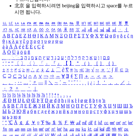
北京 을 입력하시려면
beijing
을 입력하시고 space를 누르
시면 됩니다.
ㅥ
ㅦ
ㅧ
ㅨ
ㅩ
ㅪ
ㅫ
ㅬ
ㅭ
ㅮ
ㅯ
ㅰ
ㅱ
ㅲ
ㅳ
ㅴ
ㅵ
ㅶ
ㅷ
ㅸ
ㅹ
ㅺ
ㅻ
ㅼ
ㅽ
ㅾ
ㅿ
ㆀ
ㆁ
ㆂ
ㆃ
ㆄ
ㆅ
ㆆ
ㆇ
ㆈ
ㆉ
ㆊ
ㆋ
ㆌ
ㆍ
ㆎ
Α
Β
Γ
Δ
Ε
Ζ
Η
Θ
Ι
Κ
Λ
Μ
Ν
Ξ
Ο
Π
Ρ
Σ
Τ
Υ
Φ
Χ
Ψ
Ω
α
β
γ
δ
ε
ζ
η
θ
ι
κ
λ
μ
ν
ξ
ο
π
ρ
σ
τ
υ
φ
χ
ψ
ω
á
à
Á
À
é
è
É
È
ç
Ç
ê
Ä
Ö
Ü
ä
ö
ü
ß
ְ
ֳ
ֲ
ֱ
ָ
ַ
ֵ
ֶ
ִ
ֹ
ּ
ֻ
ׂ
ׁ
ּ
ב
ה
נ
מ
צ
ת
ץ
ש
ד
ג
כ
ע
י
ח
ל
ך
ף
ק
ר
א
ט
ו
ן
ם
פ
‘
’
“
”
〔
〕
〈
〉
「
」
『
』
【
】
＂
（
）
［
］
｛
｝
±
×
÷
≠
≤
≥
∞
∴
♂
♀
∠
⊥
⌒
∂
∇
≡
≒
≪
≫
√
∽
∝
∵
∫
∬
∈
∋
⊆
⊇
⊂
⊃
∪
∩
∧
∨
￢
⇒
⇔
∀
∃
∮
∑
∏
＋
－
＜
＝
＞
、
。
·
‥
…
¨
〃
―
∥
＼
∼
´
～
ˇ
˘
˝
˚
˙
¸
˛
¡
¿
ː
！
＇
，
．
／
：
；
？
＾
＿
｀
｜
½
⅓
⅔
¼
¾
⅛
⅜
⅝
⅞
¹
²
³
⁴
ⁿ
₁
₂
₃
₄
Æ
Ð
Ħ
Ĳ
Ł
Ø
Œ
Þ
Ŧ
Ŋ
æ
đ
ð
ħ
ı
ĳ
ĸ
ŀ
ł
ø
œ
ß
þ
ŧ
ŋ
ŉ
А
Б
В
Г
Д
Е
Ё
Ж
З
И
Й
К
Л
М
Н
О
П
Р
С
Т
У
Ф
Х
Ц
Ч
Ш
Щ
Ъ
Ы
Ь
Э
Ю
Я
а
б
в
г
д
е
ё
ж
з
и
й
к
л
м
н
о
п
р
с
т
у
ф
х
ц
ч
ш
щ
ъ
ы
ь
э
ю
я
′
″
℃
Å
￠
￡
￥
¤
℉
‰
＄
％
Ｆ
￦
㎕
㎖
㎗
ℓ
㎘
㏄
㎣
㎤
㎥
㎦
㎙
㎚
㎛
㎜
㎝
㎞
㎟
㎠
㎡
㎢
㏊
㎍
㎎
㎏
㏏
㎈
㎉
㏈
㎧
㎨
㎰
㎱
㎲
㎳
㎴
㎵
㎶
㎷
㎸
㎹
㎀
㎁
㎂
㎃
㎄
㎺
㎻
㎽
㎾
㎿
㎐
㎑