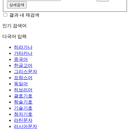
상세검색
결과 내 재검색
인기 검색어
다국어 입력
히라가나
가타카나
중국어
한글고어
그리스문자
프랑스어
독일어
히브리어
괄호기호
학술기호
기술기호
첨자기호
라틴문자
러시아문자