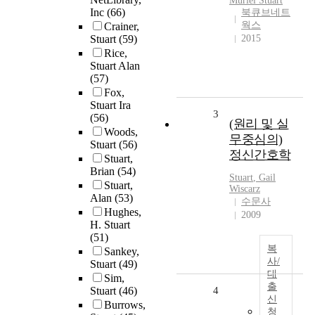
Muriel
Stuart
Inc
(66)
북큐브네트
웍스
Crainer,
Stuart
(59)
2015
Rice,
Stuart Alan
(57)
Fox,
Stuart Ira
3
(56)
(원리 및 실
Woods,
무중심의)
Stuart
(56)
정신간호학
Stuart,
Brian
(54)
Stuart
, Gail
Stuart,
Wiscarz
Alan
(53)
수문사
Hughes,
2009
H. Stuart
(51)
복
Sankey,
사/
Stuart
(49)
대
Sim,
출
Stuart
(46)
4
신
Burrows,
청