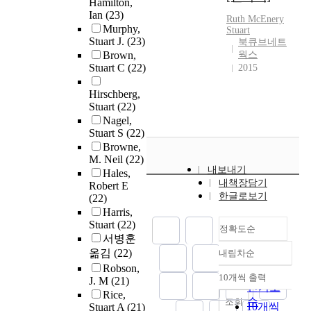
Hamilton,
Ian
(23)
Ruth McEnery
Murphy,
Stuart
Stuart J.
(23)
북큐브네트
Brown,
웍스
Stuart C
(22)
2015
Hirschberg,
Stuart
(22)
Nagel,
Stuart S
(22)
Browne,
M. Neil
(22)
내보내기
Hales,
내책장담기
Robert E
한글로보기
(22)
Harris,
Stuart
(22)
정확도순
서병훈
옮김
(22)
내림차순
정확도
Robson,
순
10개씩 출력
J. M
(21)
내림차순
인기도
Rice,
순
조회
10개씩
Stuart A
(21)