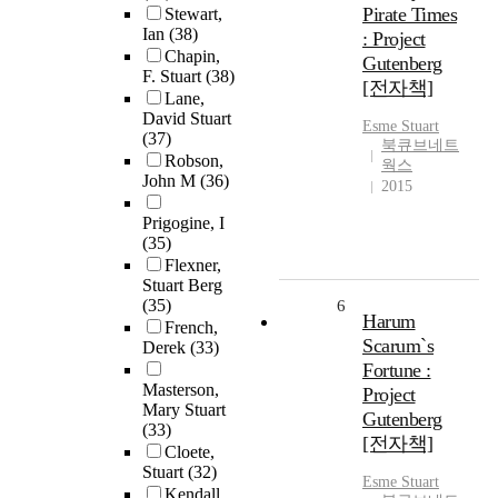
Pirate Times
Stewart,
Ian
(38)
: Project
Chapin,
Gutenberg
F. Stuart
(38)
[전자책]
Lane,
David Stuart
Esme
Stuart
(37)
북큐브네트
Robson,
웍스
John M
(36)
2015
Prigogine, I
(35)
Flexner,
Stuart Berg
(35)
6
Harum
French,
Scarum`s
Derek
(33)
Fortune :
Masterson,
Project
Mary Stuart
Gutenberg
(33)
[전자책]
Cloete,
Stuart
(32)
Esme
Stuart
Kendall,