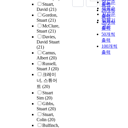
연도순
Stuart,
출력
제목순
David
(21)
20개씩
저자순
Gordon,
출력
Stuart
(21)
발행기
30개씩
McClure,
관순
출력
Stuart
(21)
50개씩
Davies,
출력
David Stuart
100개씩
(21)
출력
Camus,
Albert
(20)
Russell,
Stuart J
(20)
크레이
너, 스튜어
트
(20)
Stuart
Sim
(20)
Gibbs,
Stuart
(20)
Stuart,
Colin
(20)
Bulfinch,