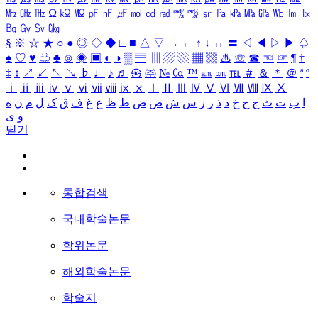
㎒
㎓
㎔
Ω
㏀
㏁
㎊
㎋
㎌
㏖
㏅
㎭
㎮
㎯
㏛
㎩
㎪
㎫
㎬
㏝
㏐
㏓
㏃
㏉
㏜
㏆
§
※
☆
★
○
●
◎
◇
◆
□
■
△
▽
→
←
↑
↓
↔
〓
◁
◀
▷
▶
♤
♠
♡
♥
♧
♣
⊙
◈
▣
◐
◑
▒
▤
▥
▨
▧
▦
▩
♨
☏
☎
☜
☞
¶
†
‡
↕
↗
↙
↖
↘
♭
♩
♪
♬
㉿
㈜
№
㏇
™
㏂
㏘
℡
＃
＆
＊
＠
ª
º
ⅰ
ⅱ
ⅲ
ⅳ
ⅴ
ⅵ
ⅶ
ⅷ
ⅸ
ⅹ
Ⅰ
Ⅱ
Ⅲ
Ⅳ
Ⅴ
Ⅵ
Ⅶ
Ⅷ
Ⅸ
Ⅹ
ا
ب
ت
ث
ج
ح
خ
د
ذ
ر
ز
س
ش
ص
ض
ط
ظ
ع
غ
ف
ق
ک
ل
م
ن
ه
و
ی
닫기
통합검색
국내학술논문
학위논문
해외학술논문
학술지