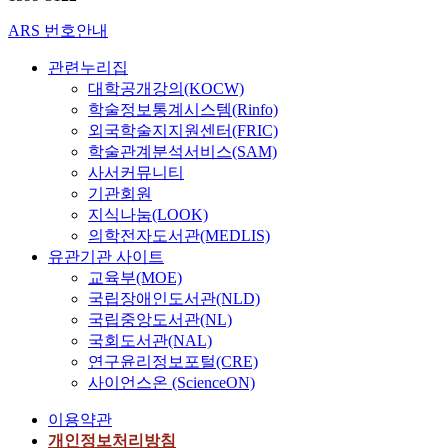
ARS 번호안내
관련누리집
대학공개강의(KOCW)
학술정보통계시스템(Rinfo)
외국학술지지원센터(FRIC)
학술관계분석서비스(SAM)
사서커뮤니티
기관회원
지식나눔(LOOK)
의학전자도서관(MEDLIS)
유관기관 사이트
교육부(MOE)
국립장애인도서관(NLD)
국립중앙도서관(NL)
국회도서관(NAL)
연구윤리정보포털(CRE)
사이언스온 (ScienceON)
이용약관
개인정보처리방침