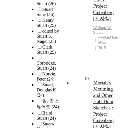
Stuart
(26)
Project
Stuart
Gutenberg
Sime
(26)
[전자책]
Henry,
Stuart
(25)
William W.
edited by
Stuart
Stuart S.
북큐브네트
Nagel
(25)
웍스
Clark,
2015
Stuart
(25)
Corbridge,
Stuart
(24)
Norvig,
10
Peter
(24)
Moriah`s
Stuart,
Mourning
Douglas K
and Other
(24)
밀, 존 스
Half-Hour
튜어트
(24)
Sketches :
Baird,
Project
Stuart
(24)
Gutenberg
Stuart-
[전자책]