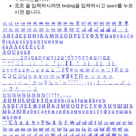
北京 을 입력하시려면
beijing
을 입력하시고 space를 누르
시면 됩니다.
ㅥ
ㅦ
ㅧ
ㅨ
ㅩ
ㅪ
ㅫ
ㅬ
ㅭ
ㅮ
ㅯ
ㅰ
ㅱ
ㅲ
ㅳ
ㅴ
ㅵ
ㅶ
ㅷ
ㅸ
ㅹ
ㅺ
ㅻ
ㅼ
ㅽ
ㅾ
ㅿ
ㆀ
ㆁ
ㆂ
ㆃ
ㆄ
ㆅ
ㆆ
ㆇ
ㆈ
ㆉ
ㆊ
ㆋ
ㆌ
ㆍ
ㆎ
Α
Β
Γ
Δ
Ε
Ζ
Η
Θ
Ι
Κ
Λ
Μ
Ν
Ξ
Ο
Π
Ρ
Σ
Τ
Υ
Φ
Χ
Ψ
Ω
α
β
γ
δ
ε
ζ
η
θ
ι
κ
λ
μ
ν
ξ
ο
π
ρ
σ
τ
υ
φ
χ
ψ
ω
á
à
Á
À
é
è
É
È
ç
Ç
ê
Ä
Ö
Ü
ä
ö
ü
ß
ְ
ֳ
ֲ
ֱ
ָ
ַ
ֵ
ֶ
ִ
ֹ
ּ
ֻ
ׂ
ׁ
ּ
ב
ה
נ
מ
צ
ת
ץ
ש
ד
ג
כ
ע
י
ח
ל
ך
ף
ק
ר
א
ט
ו
ן
ם
פ
‘
’
“
”
〔
〕
〈
〉
「
」
『
』
【
】
＂
（
）
［
］
｛
｝
±
×
÷
≠
≤
≥
∞
∴
♂
♀
∠
⊥
⌒
∂
∇
≡
≒
≪
≫
√
∽
∝
∵
∫
∬
∈
∋
⊆
⊇
⊂
⊃
∪
∩
∧
∨
￢
⇒
⇔
∀
∃
∮
∑
∏
＋
－
＜
＝
＞
、
。
·
‥
…
¨
〃
―
∥
＼
∼
´
～
ˇ
˘
˝
˚
˙
¸
˛
¡
¿
ː
！
＇
，
．
／
：
；
？
＾
＿
｀
｜
½
⅓
⅔
¼
¾
⅛
⅜
⅝
⅞
¹
²
³
⁴
ⁿ
₁
₂
₃
₄
Æ
Ð
Ħ
Ĳ
Ł
Ø
Œ
Þ
Ŧ
Ŋ
æ
đ
ð
ħ
ı
ĳ
ĸ
ŀ
ł
ø
œ
ß
þ
ŧ
ŋ
ŉ
А
Б
В
Г
Д
Е
Ё
Ж
З
И
Й
К
Л
М
Н
О
П
Р
С
Т
У
Ф
Х
Ц
Ч
Ш
Щ
Ъ
Ы
Ь
Э
Ю
Я
а
б
в
г
д
е
ё
ж
з
и
й
к
л
м
н
о
п
р
с
т
у
ф
х
ц
ч
ш
щ
ъ
ы
ь
э
ю
я
′
″
℃
Å
￠
￡
￥
¤
℉
‰
＄
％
Ｆ
￦
㎕
㎖
㎗
ℓ
㎘
㏄
㎣
㎤
㎥
㎦
㎙
㎚
㎛
㎜
㎝
㎞
㎟
㎠
㎡
㎢
㏊
㎍
㎎
㎏
㏏
㎈
㎉
㏈
㎧
㎨
㎰
㎱
㎲
㎳
㎴
㎵
㎶
㎷
㎸
㎹
㎀
㎁
㎂
㎃
㎄
㎺
㎻
㎽
㎾
㎿
㎐
㎑