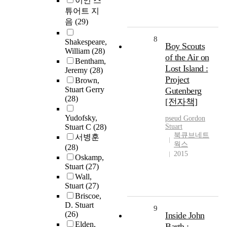
이언 스
튜어트 지
음
(29)
8
Shakespeare,
Boy Scouts
William
(28)
of the Air on
Bentham,
Lost Island :
Jeremy
(28)
Project
Brown,
Stuart Gerry
Gutenberg
(28)
[전자책]
Yudofsky,
pseud Gordon
Stuart C
(28)
Stuart
북큐브네트
서병훈
웍스
(28)
2015
Oskamp,
Stuart
(27)
Wall,
Stuart
(27)
Briscoe,
D. Stuart
9
(26)
Inside John
Elden,
Barth :