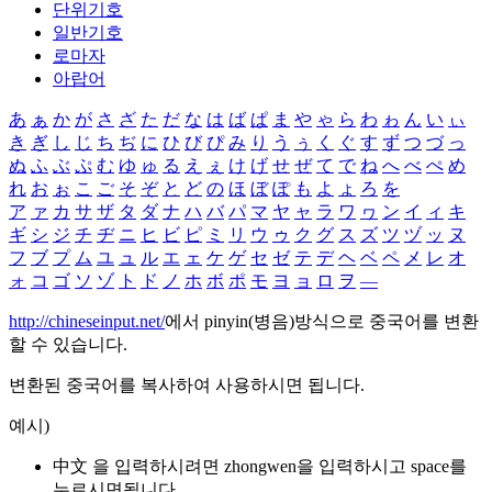
단위기호
일반기호
로마자
아랍어
あ
ぁ
か
が
さ
ざ
た
だ
な
は
ば
ぱ
ま
や
ゃ
ら
わ
ゎ
ん
い
ぃ
き
ぎ
し
じ
ち
ぢ
に
ひ
び
ぴ
み
り
う
ぅ
く
ぐ
す
ず
つ
づ
っ
ぬ
ふ
ぶ
ぷ
む
ゆ
ゅ
る
え
ぇ
け
げ
せ
ぜ
て
で
ね
へ
べ
ぺ
め
れ
お
ぉ
こ
ご
そ
ぞ
と
ど
の
ほ
ぼ
ぽ
も
よ
ょ
ろ
を
ア
ァ
カ
サ
ザ
タ
ダ
ナ
ハ
バ
パ
マ
ヤ
ャ
ラ
ワ
ヮ
ン
イ
ィ
キ
ギ
シ
ジ
チ
ヂ
ニ
ヒ
ビ
ピ
ミ
リ
ウ
ゥ
ク
グ
ス
ズ
ツ
ヅ
ッ
ヌ
フ
ブ
プ
ム
ユ
ュ
ル
エ
ェ
ケ
ゲ
セ
ゼ
テ
デ
ヘ
ベ
ペ
メ
レ
オ
ォ
コ
ゴ
ソ
ゾ
ト
ド
ノ
ホ
ボ
ポ
モ
ヨ
ョ
ロ
ヲ
―
http://chineseinput.net/
에서 pinyin(병음)방식으로 중국어를 변환
할 수 있습니다.
변환된 중국어를 복사하여 사용하시면 됩니다.
예시)
中文 을 입력하시려면
zhongwen
을 입력하시고 space를
누르시면됩니다.