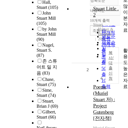
로
정확도순
Hall,
많
Stuart
(105)
Stuart Little .
내림차순
이
정확도
John
2
본
Stuart Mill
순
10개씩 출력
내림차순
(105)
자
인기도
Stuart
by John
Harper &
료
순
조회
10개씩
Stuart Mill
Brothers
연도순
출력
(90)
2002
제목순
20개씩
Nagel,
저자순
Stuart S.
활
출력
복
발행기
(87)
용
30개씩
사/
관순
존 스튜
도
출력
대
어트 밀 지
높
50개씩
출
2
음
(83)
신
은
출력
청
Chase,
자
100개씩
Stuart
(75)
료
Poems
출력
Sime,
(Muriel
Stuart
(74)
Stuart 저) :
Stuart,
Project
Brian J
(69)
Gutenberg
Gilbert,
Stuart
(66)
[전자책]
NetLibrary,