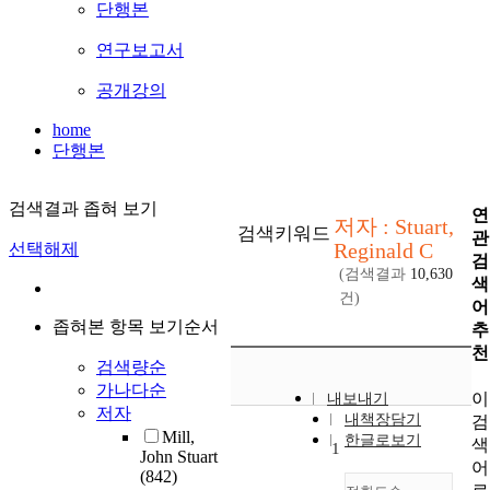
단행본
연구보고서
공개강의
home
단행본
검색결과 좁혀 보기
연
저자 : Stuart,
검색키워드
관
Reginald C
선택해제
검
(검색결과
10,630
색
건)
어
좁혀본 항목 보기순서
추
천
검색량순
가나다순
이
내보내기
저자
내책장담기
검
Mill,
한글로보기
색
1
John Stuart
어
(842)