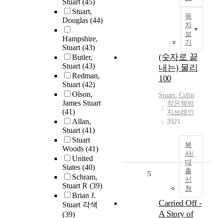
Stuart
(45)
Stuart,
목
Douglas
(44)
차
보
Hampshire,
기
Stuart
(43)
(숫자로 끝
Butler,
Stuart
(43)
내는) 물리
Redman,
100
Stuart
(42)
Olson,
Stuart
, Colin
James Stuart
작은책방
(41)
지브레인
Allan,
2021
Stuart
(41)
Stuart
복
Woods
(41)
사/
United
대
States
(40)
출
5
Schram,
신
Stuart R
(39)
청
Brian J.
Carried Off -
Stuart 각색
A Story of
(39)