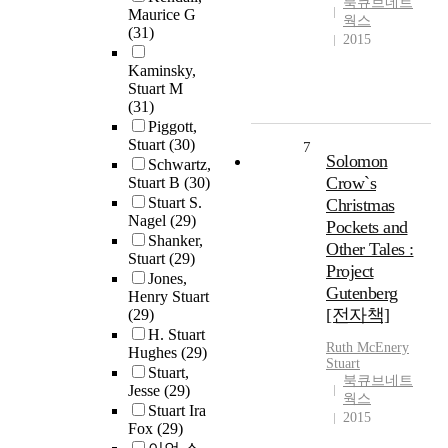
북큐브네트
Maurice G
웍스
(31)
2015
Kaminsky,
Stuart M
(31)
Piggott,
Stuart
(30)
7
Solomon
Schwartz,
Crow`s
Stuart B
(30)
Stuart S.
Christmas
Nagel
(29)
Pockets and
Shanker,
Other Tales :
Stuart
(29)
Project
Jones,
Gutenberg
Henry Stuart
[전자책]
(29)
H. Stuart
Ruth McEnery
Hughes
(29)
Stuart
Stuart,
북큐브네트
Jesse
(29)
웍스
Stuart Ira
2015
Fox
(29)