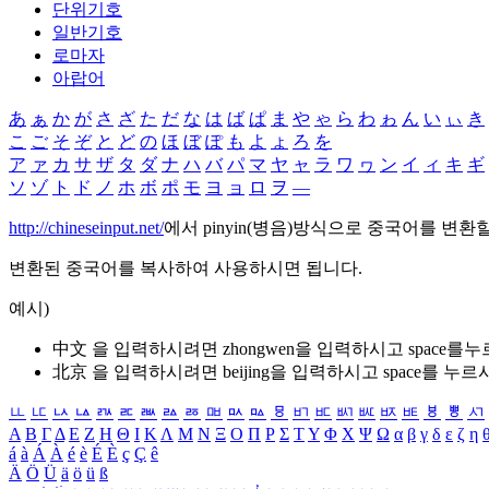
단위기호
일반기호
로마자
아랍어
あ
ぁ
か
が
さ
ざ
た
だ
な
は
ば
ぱ
ま
や
ゃ
ら
わ
ゎ
ん
い
ぃ
き
こ
ご
そ
ぞ
と
ど
の
ほ
ぼ
ぽ
も
よ
ょ
ろ
を
ア
ァ
カ
サ
ザ
タ
ダ
ナ
ハ
バ
パ
マ
ヤ
ャ
ラ
ワ
ヮ
ン
イ
ィ
キ
ギ
ソ
ゾ
ト
ド
ノ
ホ
ボ
ポ
モ
ヨ
ョ
ロ
ヲ
―
http://chineseinput.net/
에서 pinyin(병음)방식으로 중국어를 변환
변환된 중국어를 복사하여 사용하시면 됩니다.
예시)
中文 을 입력하시려면
zhongwen
을 입력하시고 space를
北京 을 입력하시려면
beijing
을 입력하시고 space를 누르
ㅥ
ㅦ
ㅧ
ㅨ
ㅩ
ㅪ
ㅫ
ㅬ
ㅭ
ㅮ
ㅯ
ㅰ
ㅱ
ㅲ
ㅳ
ㅴ
ㅵ
ㅶ
ㅷ
ㅸ
ㅹ
ㅺ
Α
Β
Γ
Δ
Ε
Ζ
Η
Θ
Ι
Κ
Λ
Μ
Ν
Ξ
Ο
Π
Ρ
Σ
Τ
Υ
Φ
Χ
Ψ
Ω
α
β
γ
δ
ε
ζ
η
á
à
Á
À
é
è
É
È
ç
Ç
ê
Ä
Ö
Ü
ä
ö
ü
ß