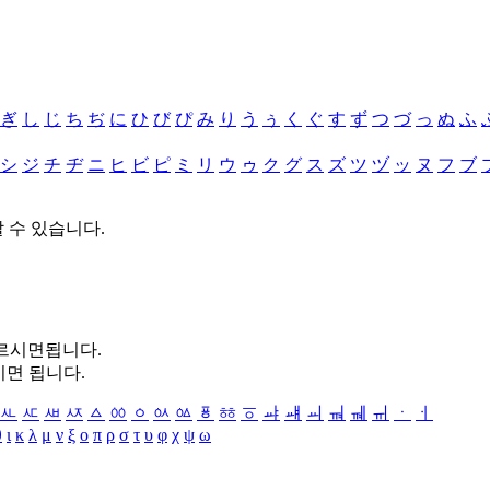
ぎ
し
じ
ち
ぢ
に
ひ
び
ぴ
み
り
う
ぅ
く
ぐ
す
ず
つ
づ
っ
ぬ
ふ
シ
ジ
チ
ヂ
ニ
ヒ
ビ
ピ
ミ
リ
ウ
ゥ
ク
グ
ス
ズ
ツ
ヅ
ッ
ヌ
フ
ブ
할 수 있습니다.
누르시면됩니다.
시면 됩니다.
ㅻ
ㅼ
ㅽ
ㅾ
ㅿ
ㆀ
ㆁ
ㆂ
ㆃ
ㆄ
ㆅ
ㆆ
ㆇ
ㆈ
ㆉ
ㆊ
ㆋ
ㆌ
ㆍ
ㆎ
θ
ι
κ
λ
μ
ν
ξ
ο
π
ρ
σ
τ
υ
φ
χ
ψ
ω