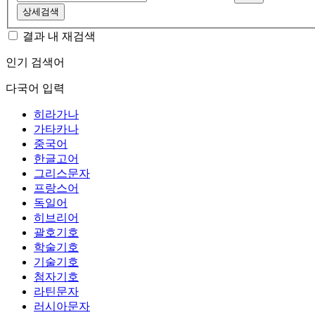
상세검색
결과 내 재검색
인기 검색어
다국어 입력
히라가나
가타카나
중국어
한글고어
그리스문자
프랑스어
독일어
히브리어
괄호기호
학술기호
기술기호
첨자기호
라틴문자
러시아문자