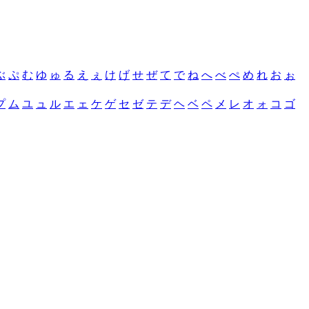
ぶ
ぷ
む
ゆ
ゅ
る
え
ぇ
け
げ
せ
ぜ
て
で
ね
へ
べ
ぺ
め
れ
お
ぉ
プ
ム
ユ
ュ
ル
エ
ェ
ケ
ゲ
セ
ゼ
テ
デ
ヘ
ベ
ペ
メ
レ
オ
ォ
コ
ゴ