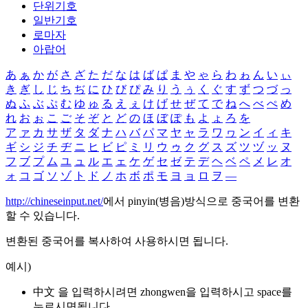
단위기호
일반기호
로마자
아랍어
あ
ぁ
か
が
さ
ざ
た
だ
な
は
ば
ぱ
ま
や
ゃ
ら
わ
ゎ
ん
い
ぃ
き
ぎ
し
じ
ち
ぢ
に
ひ
び
ぴ
み
り
う
ぅ
く
ぐ
す
ず
つ
づ
っ
ぬ
ふ
ぶ
ぷ
む
ゆ
ゅ
る
え
ぇ
け
げ
せ
ぜ
て
で
ね
へ
べ
ぺ
め
れ
お
ぉ
こ
ご
そ
ぞ
と
ど
の
ほ
ぼ
ぽ
も
よ
ょ
ろ
を
ア
ァ
カ
サ
ザ
タ
ダ
ナ
ハ
バ
パ
マ
ヤ
ャ
ラ
ワ
ヮ
ン
イ
ィ
キ
ギ
シ
ジ
チ
ヂ
ニ
ヒ
ビ
ピ
ミ
リ
ウ
ゥ
ク
グ
ス
ズ
ツ
ヅ
ッ
ヌ
フ
ブ
プ
ム
ユ
ュ
ル
エ
ェ
ケ
ゲ
セ
ゼ
テ
デ
ヘ
ベ
ペ
メ
レ
オ
ォ
コ
ゴ
ソ
ゾ
ト
ド
ノ
ホ
ボ
ポ
モ
ヨ
ョ
ロ
ヲ
―
http://chineseinput.net/
에서 pinyin(병음)방식으로 중국어를 변환
할 수 있습니다.
변환된 중국어를 복사하여 사용하시면 됩니다.
예시)
中文 을 입력하시려면
zhongwen
을 입력하시고 space를
누르시면됩니다.