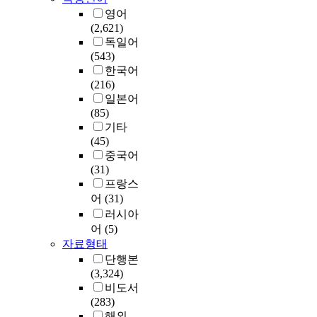
영어
(2,621)
독일어
(543)
한국어
(216)
일본어
(85)
기타
(45)
중국어
(31)
프랑스
어
(31)
러시아
어
(5)
자료형태
단행본
(3,324)
비도서
(283)
해외