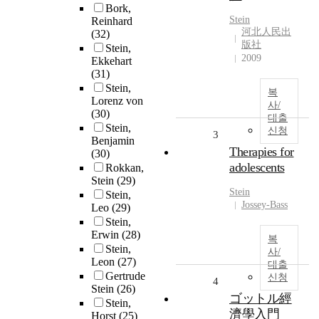
Bork,
Stein
Reinhard
河北人民出
(32)
版社
Stein,
2009
Ekkehart
(31)
Stein,
복
Lorenz von
사/
(30)
대출
Stein,
신청
3
Benjamin
Therapies for
(30)
adolescents
Rokkan,
Stein
(29)
Stein
Stein,
Jossey-Bass
Leo
(29)
Stein,
Erwin
(28)
복
Stein,
사/
Leon
(27)
대출
Gertrude
신청
4
Stein
(26)
ゴットル經
Stein,
濟學入門
Horst
(25)