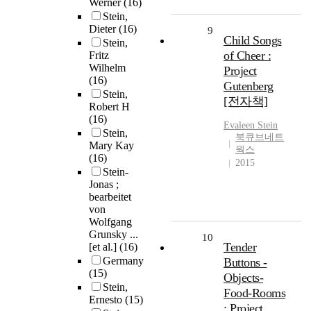
Werner
(16)
Stein,
Dieter
(16)
9
Child Songs
Stein,
of Cheer :
Fritz
Wilhelm
Project
(16)
Gutenberg
Stein,
[전자책]
Robert H
(16)
Evaleen
Stein
Stein,
북큐브네트
Mary Kay
웍스
(16)
2015
Stein-
Jonas ;
bearbeitet
von
Wolfgang
Grunsky ...
10
Tender
[et al.]
(16)
Germany
Buttons -
(15)
Objects-
Stein,
Food-Rooms
Ernesto
(15)
: Project