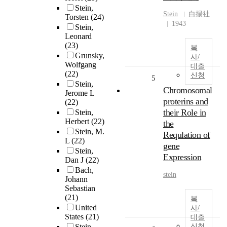
Stein,
Stein
白揚社
Torsten
(24)
1943
Stein,
Leonard
(23)
복
Grunsky,
사/
Wolfgang
대출
(22)
신청
5
Stein,
Chromosomal
Jerome L
proterins and
(22)
their Role in
Stein,
Herbert
(22)
the
Stein, M.
Requlation of
L
(22)
gene
Stein,
Expression
Dan J
(22)
Bach,
stein
Johann
Sebastian
(21)
복
United
사/
States
(21)
대출
Stein,
신청