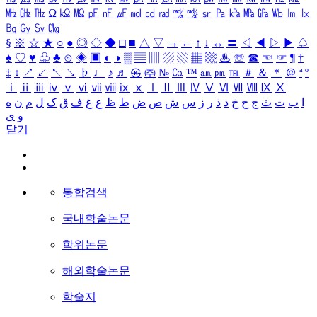
㎒
㎓
㎔
Ω
㏀
㏁
㎊
㎋
㎌
㏖
㏅
㎭
㎮
㎯
㏛
㎩
㎪
㎫
㎬
㏝
㏐
㏓
㏃
㏉
㏜
㏆
§
※
☆
★
○
●
◎
◇
◆
□
■
△
▽
→
←
↑
↓
↔
〓
◁
◀
▷
▶
♤
♠
♡
♥
♧
♣
⊙
◈
▣
◐
◑
▒
▤
▥
▨
▧
▦
▩
♨
☏
☎
☜
☞
¶
†
‡
↕
↗
↙
↖
↘
♭
♩
♪
♬
㉿
㈜
№
㏇
™
㏂
㏘
℡
＃
＆
＊
＠
ª
º
ⅰ
ⅱ
ⅲ
ⅳ
ⅴ
ⅵ
ⅶ
ⅷ
ⅸ
ⅹ
Ⅰ
Ⅱ
Ⅲ
Ⅳ
Ⅴ
Ⅵ
Ⅶ
Ⅷ
Ⅸ
Ⅹ
ا
ب
ت
ث
ج
ح
خ
د
ذ
ر
ز
س
ش
ص
ض
ط
ظ
ع
غ
ف
ق
ک
ل
م
ن
ه
و
ی
닫기
통합검색
국내학술논문
학위논문
해외학술논문
학술지