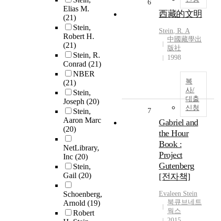
6
Elias M.
西藏的文明
(21)
Stein,
Stein
, R. A
Robert H.
中國藏學出
(21)
版社
Stein, R.
1998
Conrad
(21)
NBER
복
(21)
사/
Stein,
대출
Joseph
(20)
신청
7
Stein,
Aaron Marc
Gabriel and
(20)
the Hour
Book :
NetLibrary,
Project
Inc
(20)
Gutenberg
Stein,
Gail
(20)
[전자책]
Schoenberg,
Evaleen
Stein
북큐브네트
Arnold
(19)
웍스
Robert
2015