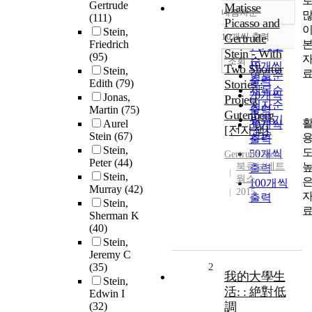
Gertrude
Matisse
내림차순
정확도
(111)
Picasso and
Stein,
순
10개씩 출력
Gertrude
내림차순
Friedrich
인기도
Stein - With
(95)
순
조회
10개씩
Two Shorter
Stein,
연도순
출력
Edith
(79)
Stories :
제목순
20개씩
Jonas,
Project
저자순
Martin
(75)
출력
Gutenberg
발행기
Aurel
30개씩
[전자책]
관순
Stein
(67)
출력
Stein,
50개씩
Gertrude
Stein
Peter
(44)
북큐브네트
출력
Stein,
웍스
100개씩
Murray
(42)
2015
출력
Stein,
Sherman K
(40)
Stein,
Jeremy C
(35)
2
我的大學生
Stein,
活: : 絶對低
Edwin I
(32)
調