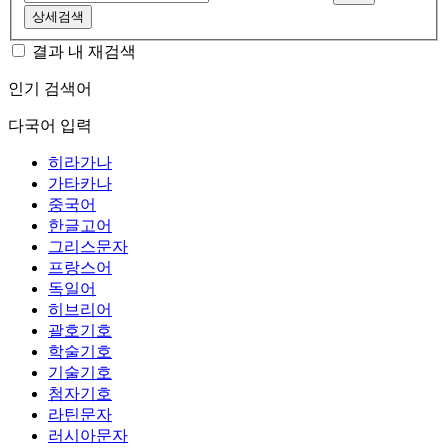
상세검색
결과 내 재검색
인기 검색어
다국어 입력
히라가나
가타카나
중국어
한글고어
그리스문자
프랑스어
독일어
히브리어
괄호기호
학술기호
기술기호
첨자기호
라틴문자
러시아문자