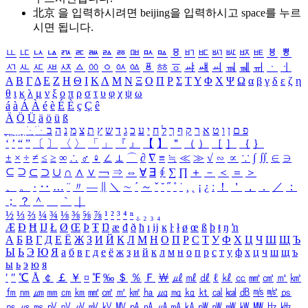
北京 을 입력하시려면
beijing
을 입력하시고 space를 누르
시면 됩니다.
ㅥ
ㅦ
ㅧ
ㅨ
ㅩ
ㅪ
ㅫ
ㅬ
ㅭ
ㅮ
ㅯ
ㅰ
ㅱ
ㅲ
ㅳ
ㅴ
ㅵ
ㅶ
ㅷ
ㅸ
ㅹ
ㅺ
ㅻ
ㅼ
ㅽ
ㅾ
ㅿ
ㆀ
ㆁ
ㆂ
ㆃ
ㆄ
ㆅ
ㆆ
ㆇ
ㆈ
ㆉ
ㆊ
ㆋ
ㆌ
ㆍ
ㆎ
Α
Β
Γ
Δ
Ε
Ζ
Η
Θ
Ι
Κ
Λ
Μ
Ν
Ξ
Ο
Π
Ρ
Σ
Τ
Υ
Φ
Χ
Ψ
Ω
α
β
γ
δ
ε
ζ
η
θ
ι
κ
λ
μ
ν
ξ
ο
π
ρ
σ
τ
υ
φ
χ
ψ
ω
á
à
Á
À
é
è
É
È
ç
Ç
ê
Ä
Ö
Ü
ä
ö
ü
ß
ְ
ֳ
ֲ
ֱ
ָ
ַ
ֵ
ֶ
ִ
ֹ
ּ
ֻ
ׂ
ׁ
ּ
ב
ה
נ
מ
צ
ת
ץ
ש
ד
ג
כ
ע
י
ח
ל
ך
ף
ק
ר
א
ט
ו
ן
ם
פ
‘
’
“
”
〔
〕
〈
〉
「
」
『
』
【
】
＂
（
）
［
］
｛
｝
±
×
÷
≠
≤
≥
∞
∴
♂
♀
∠
⊥
⌒
∂
∇
≡
≒
≪
≫
√
∽
∝
∵
∫
∬
∈
∋
⊆
⊇
⊂
⊃
∪
∩
∧
∨
￢
⇒
⇔
∀
∃
∮
∑
∏
＋
－
＜
＝
＞
、
。
·
‥
…
¨
〃
―
∥
＼
∼
´
～
ˇ
˘
˝
˚
˙
¸
˛
¡
¿
ː
！
＇
，
．
／
：
；
？
＾
＿
｀
｜
½
⅓
⅔
¼
¾
⅛
⅜
⅝
⅞
¹
²
³
⁴
ⁿ
₁
₂
₃
₄
Æ
Ð
Ħ
Ĳ
Ł
Ø
Œ
Þ
Ŧ
Ŋ
æ
đ
ð
ħ
ı
ĳ
ĸ
ŀ
ł
ø
œ
ß
þ
ŧ
ŋ
ŉ
А
Б
В
Г
Д
Е
Ё
Ж
З
И
Й
К
Л
М
Н
О
П
Р
С
Т
У
Ф
Х
Ц
Ч
Ш
Щ
Ъ
Ы
Ь
Э
Ю
Я
а
б
в
г
д
е
ё
ж
з
и
й
к
л
м
н
о
п
р
с
т
у
ф
х
ц
ч
ш
щ
ъ
ы
ь
э
ю
я
′
″
℃
Å
￠
￡
￥
¤
℉
‰
＄
％
Ｆ
￦
㎕
㎖
㎗
ℓ
㎘
㏄
㎣
㎤
㎥
㎦
㎙
㎚
㎛
㎜
㎝
㎞
㎟
㎠
㎡
㎢
㏊
㎍
㎎
㎏
㏏
㎈
㎉
㏈
㎧
㎨
㎰
㎱
㎲
㎳
㎴
㎵
㎶
㎷
㎸
㎹
㎀
㎁
㎂
㎃
㎄
㎺
㎻
㎽
㎾
㎿
㎐
㎑