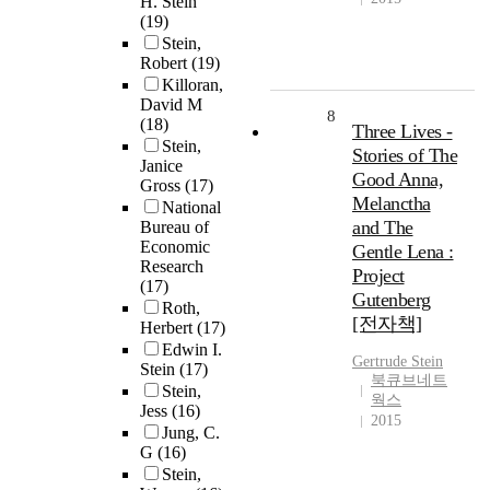
H. Stein
(19)
Stein,
Robert
(19)
Killoran,
David M
8
(18)
Three Lives -
Stein,
Stories of The
Janice
Good Anna,
Gross
(17)
Melanctha
National
and The
Bureau of
Economic
Gentle Lena :
Research
Project
(17)
Gutenberg
Roth,
[전자책]
Herbert
(17)
Edwin I.
Gertrude
Stein
Stein
(17)
북큐브네트
Stein,
웍스
Jess
(16)
2015
Jung, C.
G
(16)
Stein,