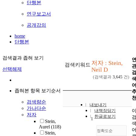
단행본
연구보고서
공개강의
home
단행본
검색결과 좁혀 보기
저자 : Stein,
검색키워드
Neil D
선택해제
(검색결과
3,645
건)
좁혀본 항목 보기순서
검색량순
내보내기
가나다순
내책장담기
저자
한글로보기
1
Stein,
Aurel
(118)
정확도순
Stein,