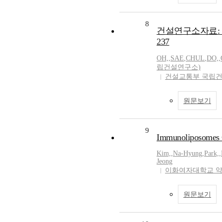
8
건설연구소자료: 방
237
OH,
,
SAE
,
CHUL
,
DO,
,
립건설연구소)
건설교통부 국립
원문보기
9
Immunoliposomes 
Kim,
,
Na-Hyung
,
Park,
,
Jeong
이화여자대학교 
원문보기