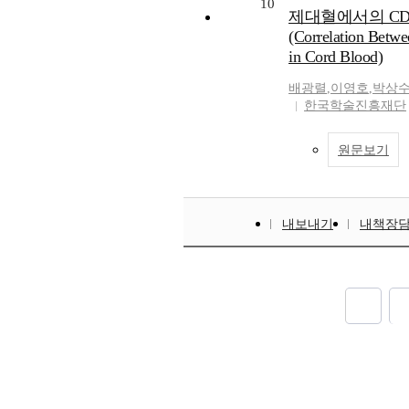
10
제대혈에서의 CD
(Correlation Betw
in Cord Blood)
배광렬
,
이영호
,
박상
한국학술진흥재단
원문보기
내보내기
내책장