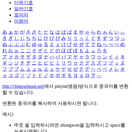
단위기호
일반기호
로마자
아랍어
あ
ぁ
か
が
さ
ざ
た
だ
な
は
ば
ぱ
ま
や
ゃ
ら
わ
ゎ
ん
い
ぃ
き
ぎ
し
じ
ち
ぢ
に
ひ
び
ぴ
み
り
う
ぅ
く
ぐ
す
ず
つ
づ
っ
ぬ
ふ
ぶ
ぷ
む
ゆ
ゅ
る
え
ぇ
け
げ
せ
ぜ
て
で
ね
へ
べ
ぺ
め
れ
お
ぉ
こ
ご
そ
ぞ
と
ど
の
ほ
ぼ
ぽ
も
よ
ょ
ろ
を
ア
ァ
カ
サ
ザ
タ
ダ
ナ
ハ
バ
パ
マ
ヤ
ャ
ラ
ワ
ヮ
ン
イ
ィ
キ
ギ
シ
ジ
チ
ヂ
ニ
ヒ
ビ
ピ
ミ
リ
ウ
ゥ
ク
グ
ス
ズ
ツ
ヅ
ッ
ヌ
フ
ブ
プ
ム
ユ
ュ
ル
エ
ェ
ケ
ゲ
セ
ゼ
テ
デ
ヘ
ベ
ペ
メ
レ
オ
ォ
コ
ゴ
ソ
ゾ
ト
ド
ノ
ホ
ボ
ポ
モ
ヨ
ョ
ロ
ヲ
―
http://chineseinput.net/
에서 pinyin(병음)방식으로 중국어를 변환
할 수 있습니다.
변환된 중국어를 복사하여 사용하시면 됩니다.
예시)
中文 을 입력하시려면
zhongwen
을 입력하시고 space를
누르시면됩니다.