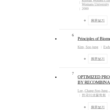
Korean Women's Ins
Womans University
2000
원문보기
6
Principles of Biome
Kim,
,
Soo
,
jung
Ewha
원문보기
7
OPTIMIZED PRO
BY RECOMBINA
Lee,
,
Chang-Soo
,
Jung,
,
한국미생물학회
원문보기