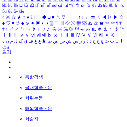
㎒
㎓
㎔
Ω
㏀
㏁
㎊
㎋
㎌
㏖
㏅
㎭
㎮
㎯
㏛
㎩
㎪
㎫
㎬
㏝
㏐
㏓
㏃
㏉
㏜
㏆
§
※
☆
★
○
●
◎
◇
◆
□
■
△
▽
→
←
↑
↓
↔
〓
◁
◀
▷
▶
♤
♠
♡
♥
♧
♣
⊙
◈
▣
◐
◑
▒
▤
▥
▨
▧
▦
▩
♨
☏
☎
☜
☞
¶
†
‡
↕
↗
↙
↖
↘
♭
♩
♪
♬
㉿
㈜
№
㏇
™
㏂
㏘
℡
＃
＆
＊
＠
ª
º
ⅰ
ⅱ
ⅲ
ⅳ
ⅴ
ⅵ
ⅶ
ⅷ
ⅸ
ⅹ
Ⅰ
Ⅱ
Ⅲ
Ⅳ
Ⅴ
Ⅵ
Ⅶ
Ⅷ
Ⅸ
Ⅹ
ا
ب
ت
ث
ج
ح
خ
د
ذ
ر
ز
س
ش
ص
ض
ط
ظ
ع
غ
ف
ق
ک
ل
م
ن
ه
و
ی
닫기
통합검색
국내학술논문
학위논문
해외학술논문
학술지