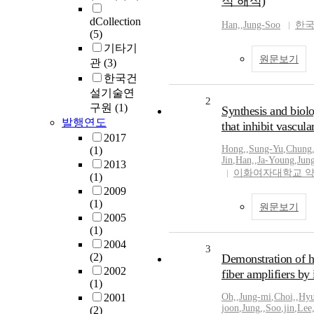
적 해석)
dCollection
Han,
,
Jung-Soo
한
(5)
기타기
원문보기
관
(3)
한국건
설기술연
2
구원
(1)
Synthesis and biolo
발행연도
that inhibit vascul
2017
Hong,
,
Sung-Yu
,
Chung
(1)
Jin
,
Han,
,
Ja-Young
,
Jung
2013
이화여자대학교 
(1)
2009
(1)
원문보기
2005
(1)
2004
3
(2)
Demonstration of h
2002
fiber amplifiers by
(1)
2001
Oh,
,
Jung-mi
,
Choi,
,
Hy
joon
,
Jung,
,
Soo
,
jin
,
Lee
(2)