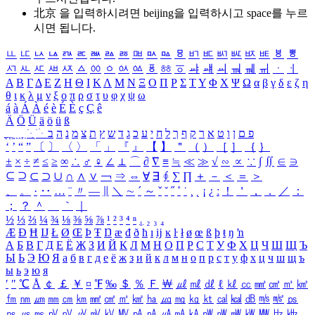
北京 을 입력하시려면
beijing
을 입력하시고 space를 누르
시면 됩니다.
ㅥ
ㅦ
ㅧ
ㅨ
ㅩ
ㅪ
ㅫ
ㅬ
ㅭ
ㅮ
ㅯ
ㅰ
ㅱ
ㅲ
ㅳ
ㅴ
ㅵ
ㅶ
ㅷ
ㅸ
ㅹ
ㅺ
ㅻ
ㅼ
ㅽ
ㅾ
ㅿ
ㆀ
ㆁ
ㆂ
ㆃ
ㆄ
ㆅ
ㆆ
ㆇ
ㆈ
ㆉ
ㆊ
ㆋ
ㆌ
ㆍ
ㆎ
Α
Β
Γ
Δ
Ε
Ζ
Η
Θ
Ι
Κ
Λ
Μ
Ν
Ξ
Ο
Π
Ρ
Σ
Τ
Υ
Φ
Χ
Ψ
Ω
α
β
γ
δ
ε
ζ
η
θ
ι
κ
λ
μ
ν
ξ
ο
π
ρ
σ
τ
υ
φ
χ
ψ
ω
á
à
Á
À
é
è
É
È
ç
Ç
ê
Ä
Ö
Ü
ä
ö
ü
ß
ְ
ֳ
ֲ
ֱ
ָ
ַ
ֵ
ֶ
ִ
ֹ
ּ
ֻ
ׂ
ׁ
ּ
ב
ה
נ
מ
צ
ת
ץ
ש
ד
ג
כ
ע
י
ח
ל
ך
ף
ק
ר
א
ט
ו
ן
ם
פ
‘
’
“
”
〔
〕
〈
〉
「
」
『
』
【
】
＂
（
）
［
］
｛
｝
±
×
÷
≠
≤
≥
∞
∴
♂
♀
∠
⊥
⌒
∂
∇
≡
≒
≪
≫
√
∽
∝
∵
∫
∬
∈
∋
⊆
⊇
⊂
⊃
∪
∩
∧
∨
￢
⇒
⇔
∀
∃
∮
∑
∏
＋
－
＜
＝
＞
、
。
·
‥
…
¨
〃
―
∥
＼
∼
´
～
ˇ
˘
˝
˚
˙
¸
˛
¡
¿
ː
！
＇
，
．
／
：
；
？
＾
＿
｀
｜
½
⅓
⅔
¼
¾
⅛
⅜
⅝
⅞
¹
²
³
⁴
ⁿ
₁
₂
₃
₄
Æ
Ð
Ħ
Ĳ
Ł
Ø
Œ
Þ
Ŧ
Ŋ
æ
đ
ð
ħ
ı
ĳ
ĸ
ŀ
ł
ø
œ
ß
þ
ŧ
ŋ
ŉ
А
Б
В
Г
Д
Е
Ё
Ж
З
И
Й
К
Л
М
Н
О
П
Р
С
Т
У
Ф
Х
Ц
Ч
Ш
Щ
Ъ
Ы
Ь
Э
Ю
Я
а
б
в
г
д
е
ё
ж
з
и
й
к
л
м
н
о
п
р
с
т
у
ф
х
ц
ч
ш
щ
ъ
ы
ь
э
ю
я
′
″
℃
Å
￠
￡
￥
¤
℉
‰
＄
％
Ｆ
￦
㎕
㎖
㎗
ℓ
㎘
㏄
㎣
㎤
㎥
㎦
㎙
㎚
㎛
㎜
㎝
㎞
㎟
㎠
㎡
㎢
㏊
㎍
㎎
㎏
㏏
㎈
㎉
㏈
㎧
㎨
㎰
㎱
㎲
㎳
㎴
㎵
㎶
㎷
㎸
㎹
㎀
㎁
㎂
㎃
㎄
㎺
㎻
㎽
㎾
㎿
㎐
㎑