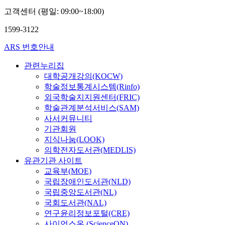
고객센터 (평일: 09:00~18:00)
1599-3122
ARS 번호안내
관련누리집
대학공개강의(KOCW)
학술정보통계시스템(Rinfo)
외국학술지지원센터(FRIC)
학술관계분석서비스(SAM)
사서커뮤니티
기관회원
지식나눔(LOOK)
의학전자도서관(MEDLIS)
유관기관 사이트
교육부(MOE)
국립장애인도서관(NLD)
국립중앙도서관(NL)
국회도서관(NAL)
연구윤리정보포털(CRE)
사이언스온 (ScienceON)