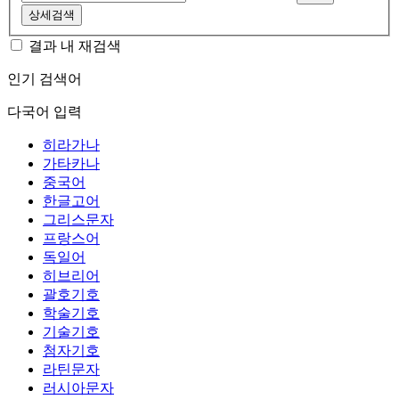
상세검색
결과 내 재검색
인기 검색어
다국어 입력
히라가나
가타카나
중국어
한글고어
그리스문자
프랑스어
독일어
히브리어
괄호기호
학술기호
기술기호
첨자기호
라틴문자
러시아문자