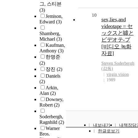
그, 스티븐
(3)
10
Jemison,
sex,lies,and
Edward
(3)
videotape = セ
ックスと噓と
Shamberg,
Michael
(3)
ビデオテ-プ
Kaufman,
[비디오 녹화
Anthony
(3)
자료]
한명준
(2)
Steven
Soderbergh
(감독)
장진
(2)
virgin vision
Daniels
1989
(2)
Arkin,
Alan
(2)
Downey,
Robert
(2)
Soderbergh,
Ragnhild
(2)
내보내기
내책장담
Warner
한글로보기
Bros.