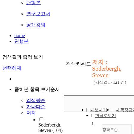
단행본
연구보고서
공개강의
home
단행본
검색결과 좁혀 보기
저자 :
검색키워드
Soderbergh,
선택해제
Steven
(검색결과
121
건)
좁혀본 항목 보기순서
검색량순
가나다순
내보내기
내책장담
저자
한글로보기
1
Soderbergh,
정확도순
Steven
(104)