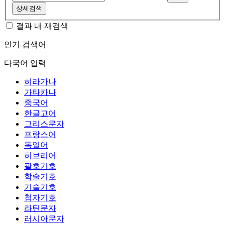
상세검색
결과 내 재검색
인기 검색어
다국어 입력
히라가나
가타카나
중국어
한글고어
그리스문자
프랑스어
독일어
히브리어
괄호기호
학술기호
기술기호
첨자기호
라틴문자
러시아문자