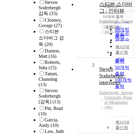
Steven
스티븐 소더버
내림차순
Soderbergh
정확도
그 : 인터뷰
감독
(33)
순
10개씩 출력
내림차순
Clooney,
인기도
Soderbergh
, Steven
George
(27)
에피파니
순
조회
10개씩
스티븐
2020
연도순
출력
소더버그 감
제목순
20개씩
독
(20)
저자순
복사/대
출력
Damon,
발행기
출신청
30개씩
Matt
(16)
관순
출력
Roberts,
2
50개씩
Julia
(15)
Steven
Tatum,
출력
Soderbergh :
Channing
100개씩
interviews
(13)
출력
Steven
Soderbergh
, Steven
Soderbergh
University Press
[감독]
(13)
of Mississippi
2002
Pitt, Brad
(10)
Garcia,
복사/대
Andy
(10)
출신청
Law, Jude