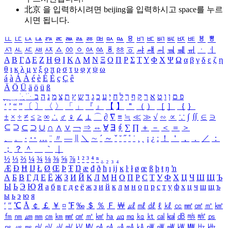
北京 을 입력하시려면
beijing
을 입력하시고 space를 누르
시면 됩니다.
ㅥ
ㅦ
ㅧ
ㅨ
ㅩ
ㅪ
ㅫ
ㅬ
ㅭ
ㅮ
ㅯ
ㅰ
ㅱ
ㅲ
ㅳ
ㅴ
ㅵ
ㅶ
ㅷ
ㅸ
ㅹ
ㅺ
ㅻ
ㅼ
ㅽ
ㅾ
ㅿ
ㆀ
ㆁ
ㆂ
ㆃ
ㆄ
ㆅ
ㆆ
ㆇ
ㆈ
ㆉ
ㆊ
ㆋ
ㆌ
ㆍ
ㆎ
Α
Β
Γ
Δ
Ε
Ζ
Η
Θ
Ι
Κ
Λ
Μ
Ν
Ξ
Ο
Π
Ρ
Σ
Τ
Υ
Φ
Χ
Ψ
Ω
α
β
γ
δ
ε
ζ
η
θ
ι
κ
λ
μ
ν
ξ
ο
π
ρ
σ
τ
υ
φ
χ
ψ
ω
á
à
Á
À
é
è
É
È
ç
Ç
ê
Ä
Ö
Ü
ä
ö
ü
ß
ְ
ֳ
ֲ
ֱ
ָ
ַ
ֵ
ֶ
ִ
ֹ
ּ
ֻ
ׂ
ׁ
ּ
ב
ה
נ
מ
צ
ת
ץ
ש
ד
ג
כ
ע
י
ח
ל
ך
ף
ק
ר
א
ט
ו
ן
ם
פ
‘
’
“
”
〔
〕
〈
〉
「
」
『
』
【
】
＂
（
）
［
］
｛
｝
±
×
÷
≠
≤
≥
∞
∴
♂
♀
∠
⊥
⌒
∂
∇
≡
≒
≪
≫
√
∽
∝
∵
∫
∬
∈
∋
⊆
⊇
⊂
⊃
∪
∩
∧
∨
￢
⇒
⇔
∀
∃
∮
∑
∏
＋
－
＜
＝
＞
、
。
·
‥
…
¨
〃
―
∥
＼
∼
´
～
ˇ
˘
˝
˚
˙
¸
˛
¡
¿
ː
！
＇
，
．
／
：
；
？
＾
＿
｀
｜
½
⅓
⅔
¼
¾
⅛
⅜
⅝
⅞
¹
²
³
⁴
ⁿ
₁
₂
₃
₄
Æ
Ð
Ħ
Ĳ
Ł
Ø
Œ
Þ
Ŧ
Ŋ
æ
đ
ð
ħ
ı
ĳ
ĸ
ŀ
ł
ø
œ
ß
þ
ŧ
ŋ
ŉ
А
Б
В
Г
Д
Е
Ё
Ж
З
И
Й
К
Л
М
Н
О
П
Р
С
Т
У
Ф
Х
Ц
Ч
Ш
Щ
Ъ
Ы
Ь
Э
Ю
Я
а
б
в
г
д
е
ё
ж
з
и
й
к
л
м
н
о
п
р
с
т
у
ф
х
ц
ч
ш
щ
ъ
ы
ь
э
ю
я
′
″
℃
Å
￠
￡
￥
¤
℉
‰
＄
％
Ｆ
￦
㎕
㎖
㎗
ℓ
㎘
㏄
㎣
㎤
㎥
㎦
㎙
㎚
㎛
㎜
㎝
㎞
㎟
㎠
㎡
㎢
㏊
㎍
㎎
㎏
㏏
㎈
㎉
㏈
㎧
㎨
㎰
㎱
㎲
㎳
㎴
㎵
㎶
㎷
㎸
㎹
㎀
㎁
㎂
㎃
㎄
㎺
㎻
㎽
㎾
㎿
㎐
㎑