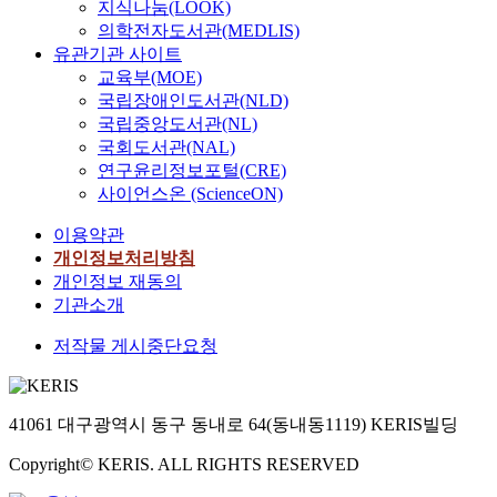
지식나눔(LOOK)
의학전자도서관(MEDLIS)
유관기관 사이트
교육부(MOE)
국립장애인도서관(NLD)
국립중앙도서관(NL)
국회도서관(NAL)
연구윤리정보포털(CRE)
사이언스온 (ScienceON)
이용약관
개인정보처리방침
개인정보 재동의
기관소개
저작물 게시중단요청
41061 대구광역시 동구 동내로 64(동내동1119) KERIS빌딩
Copyright© KERIS. ALL RIGHTS RESERVED