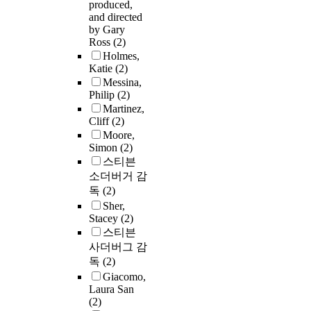
produced,
and directed
by Gary
Ross
(2)
Holmes,
Katie
(2)
Messina,
Philip
(2)
Martinez,
Cliff
(2)
Moore,
Simon
(2)
스티븐
소더버거 감
독
(2)
Sher,
Stacey
(2)
스티븐
사더버그 감
독
(2)
Giacomo,
Laura San
(2)