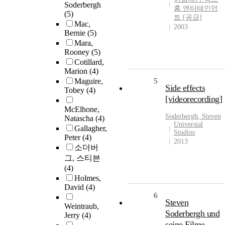
Soderbergh
홈 엔터테인먼
(5)
트 [공급]
Mac,
2003
Bernie
(5)
Mara,
Rooney
(5)
Cotillard,
Marion
(4)
Maguire,
5
Side effects
Tobey
(4)
[videorecording]
McElhone,
Soderbergh
, Steven
Natascha
(4)
Universial
Gallagher,
Studios
Peter
(4)
2013
소더버
그, 스티븐
(4)
Holmes,
David
(4)
6
Steven
Weintraub,
Soderbergh und
Jerry
(4)
seine Filme