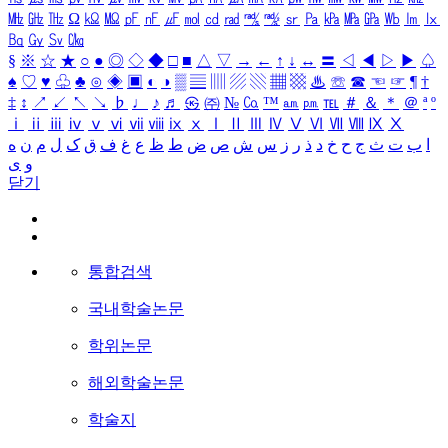
㎒
㎓
㎔
Ω
㏀
㏁
㎊
㎋
㎌
㏖
㏅
㎭
㎮
㎯
㏛
㎩
㎪
㎫
㎬
㏝
㏐
㏓
㏃
㏉
㏜
㏆
§
※
☆
★
○
●
◎
◇
◆
□
■
△
▽
→
←
↑
↓
↔
〓
◁
◀
▷
▶
♤
♠
♡
♥
♧
♣
⊙
◈
▣
◐
◑
▒
▤
▥
▨
▧
▦
▩
♨
☏
☎
☜
☞
¶
†
‡
↕
↗
↙
↖
↘
♭
♩
♪
♬
㉿
㈜
№
㏇
™
㏂
㏘
℡
＃
＆
＊
＠
ª
º
ⅰ
ⅱ
ⅲ
ⅳ
ⅴ
ⅵ
ⅶ
ⅷ
ⅸ
ⅹ
Ⅰ
Ⅱ
Ⅲ
Ⅳ
Ⅴ
Ⅵ
Ⅶ
Ⅷ
Ⅸ
Ⅹ
ا
ب
ت
ث
ج
ح
خ
د
ذ
ر
ز
س
ش
ص
ض
ط
ظ
ع
غ
ف
ق
ک
ل
م
ن
ه
و
ی
닫기
통합검색
국내학술논문
학위논문
해외학술논문
학술지