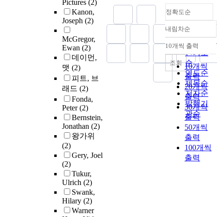
Pictures
(2)
Kanon,
정확도순
Joseph
(2)
내림차순
정확도
McGregor,
순
10개씩 출력
Ewan
(2)
내림차순
인기도
데이먼,
순
조회
10개씩
맷
(2)
연도순
출력
피트, 브
제목순
20개씩
래드
(2)
저자순
출력
Fonda,
발행기
30개씩
Peter
(2)
관순
출력
Bernstein,
Jonathan
(2)
50개씩
왕가위
출력
(2)
100개씩
Gery, Joel
출력
(2)
Tukur,
Ulrich
(2)
Swank,
Hilary
(2)
Warner