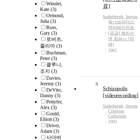
Winslet,
료]
Kate
(3)
Ormond,
Soderbergh
, Steven
Julia
(3)
워너브러더스
Ross,
엔터테인먼트
Gary
(3)
[공급] 해리슨
로버츠,
앤 컴퍼니 [판
매]
줄리아
(3)
2002
Buchman,
Peter
(3)
클루니,
조지
(3)
Davies,
Jeremy
(3)
9
Schizopolis
DeVito,
[videorecording]
Danny
(3)
Pettyfer,
Soderbergh
, Steven
Alex
(3)
Criterion
Gould,
Collection
Elliott
(3)
2003
Driver,
Adam
(3)
사더버