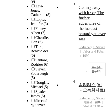
(9)
3
Zeta-
Getting away
Jones,
with it : or, The
Catherine
(8)
further
Lopez,
adventures of
Jennifer
(8)
the luckiest
Finney,
Albert
(7)
bastard you ever
Cheadle,
saw
Don
(6)
Toro,
Soderbergh
, Steven
Benicio del
Faber and Faber
(6)
1999
Santoro,
Rodrigo
(6)
복사/대
Steven
출신청
Soderbergh
(5)
4
Douglas,
솔라리스 [비
Michael
(5)
디오녹화자료]
Spader,
James
(5)
Soderbergh
, Steven
directed
비트윈 [판매]
by Steven
이십세기 폭스