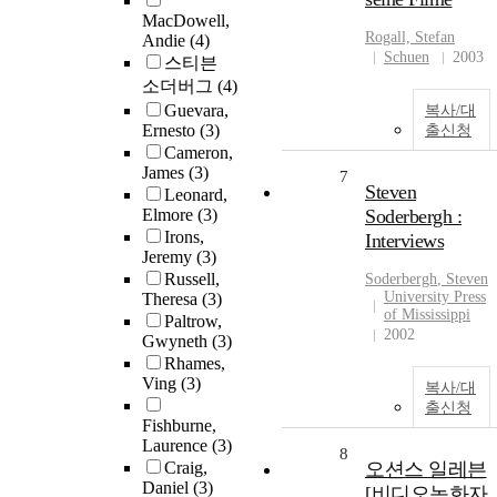
MacDowell,
Rogall, Stefan
Andie
(4)
Schuen
2003
스티븐
소더버그
(4)
Guevara,
복사/대
Ernesto
(3)
출신청
Cameron,
James
(3)
7
Steven
Leonard,
Elmore
(3)
Soderbergh :
Irons,
Interviews
Jeremy
(3)
Russell,
Soderbergh
, Steven
University Press
Theresa
(3)
of Mississippi
Paltrow,
2002
Gwyneth
(3)
Rhames,
Ving
(3)
복사/대
출신청
Fishburne,
Laurence
(3)
8
Craig,
오션스 일레븐
Daniel
(3)
[비디오녹화자