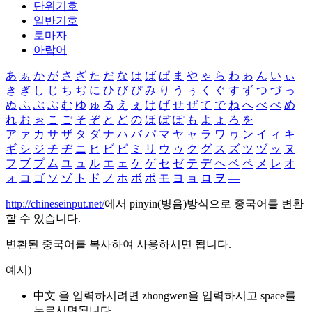
단위기호
일반기호
로마자
아랍어
あ
ぁ
か
が
さ
ざ
た
だ
な
は
ば
ぱ
ま
や
ゃ
ら
わ
ゎ
ん
い
ぃ
き
ぎ
し
じ
ち
ぢ
に
ひ
び
ぴ
み
り
う
ぅ
く
ぐ
す
ず
つ
づ
っ
ぬ
ふ
ぶ
ぷ
む
ゆ
ゅ
る
え
ぇ
け
げ
せ
ぜ
て
で
ね
へ
べ
ぺ
め
れ
お
ぉ
こ
ご
そ
ぞ
と
ど
の
ほ
ぼ
ぽ
も
よ
ょ
ろ
を
ア
ァ
カ
サ
ザ
タ
ダ
ナ
ハ
バ
パ
マ
ヤ
ャ
ラ
ワ
ヮ
ン
イ
ィ
キ
ギ
シ
ジ
チ
ヂ
ニ
ヒ
ビ
ピ
ミ
リ
ウ
ゥ
ク
グ
ス
ズ
ツ
ヅ
ッ
ヌ
フ
ブ
プ
ム
ユ
ュ
ル
エ
ェ
ケ
ゲ
セ
ゼ
テ
デ
ヘ
ベ
ペ
メ
レ
オ
ォ
コ
ゴ
ソ
ゾ
ト
ド
ノ
ホ
ボ
ポ
モ
ヨ
ョ
ロ
ヲ
―
http://chineseinput.net/
에서 pinyin(병음)방식으로 중국어를 변환
할 수 있습니다.
변환된 중국어를 복사하여 사용하시면 됩니다.
예시)
中文 을 입력하시려면
zhongwen
을 입력하시고 space를
누르시면됩니다.