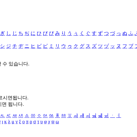
ぎ
し
じ
ち
ぢ
に
ひ
び
ぴ
み
り
う
ぅ
く
ぐ
す
ず
つ
づ
っ
ぬ
ふ
シ
ジ
チ
ヂ
ニ
ヒ
ビ
ピ
ミ
リ
ウ
ゥ
ク
グ
ス
ズ
ツ
ヅ
ッ
ヌ
フ
ブ
할 수 있습니다.
누르시면됩니다.
시면 됩니다.
ㅻ
ㅼ
ㅽ
ㅾ
ㅿ
ㆀ
ㆁ
ㆂ
ㆃ
ㆄ
ㆅ
ㆆ
ㆇ
ㆈ
ㆉ
ㆊ
ㆋ
ㆌ
ㆍ
ㆎ
θ
ι
κ
λ
μ
ν
ξ
ο
π
ρ
σ
τ
υ
φ
χ
ψ
ω