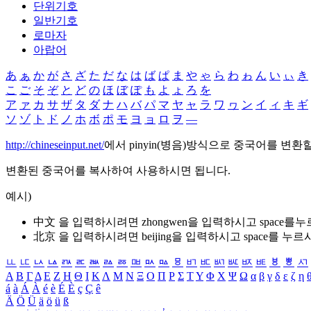
단위기호
일반기호
로마자
아랍어
あ
ぁ
か
が
さ
ざ
た
だ
な
は
ば
ぱ
ま
や
ゃ
ら
わ
ゎ
ん
い
ぃ
き
こ
ご
そ
ぞ
と
ど
の
ほ
ぼ
ぽ
も
よ
ょ
ろ
を
ア
ァ
カ
サ
ザ
タ
ダ
ナ
ハ
バ
パ
マ
ヤ
ャ
ラ
ワ
ヮ
ン
イ
ィ
キ
ギ
ソ
ゾ
ト
ド
ノ
ホ
ボ
ポ
モ
ヨ
ョ
ロ
ヲ
―
http://chineseinput.net/
에서 pinyin(병음)방식으로 중국어를 변환
변환된 중국어를 복사하여 사용하시면 됩니다.
예시)
中文 을 입력하시려면
zhongwen
을 입력하시고 space를
北京 을 입력하시려면
beijing
을 입력하시고 space를 누르
ㅥ
ㅦ
ㅧ
ㅨ
ㅩ
ㅪ
ㅫ
ㅬ
ㅭ
ㅮ
ㅯ
ㅰ
ㅱ
ㅲ
ㅳ
ㅴ
ㅵ
ㅶ
ㅷ
ㅸ
ㅹ
ㅺ
Α
Β
Γ
Δ
Ε
Ζ
Η
Θ
Ι
Κ
Λ
Μ
Ν
Ξ
Ο
Π
Ρ
Σ
Τ
Υ
Φ
Χ
Ψ
Ω
α
β
γ
δ
ε
ζ
η
á
à
Á
À
é
è
É
È
ç
Ç
ê
Ä
Ö
Ü
ä
ö
ü
ß