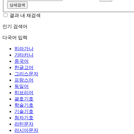
상세검색
결과 내 재검색
인기 검색어
다국어 입력
히라가나
가타카나
중국어
한글고어
그리스문자
프랑스어
독일어
히브리어
괄호기호
학술기호
기술기호
첨자기호
라틴문자
러시아문자