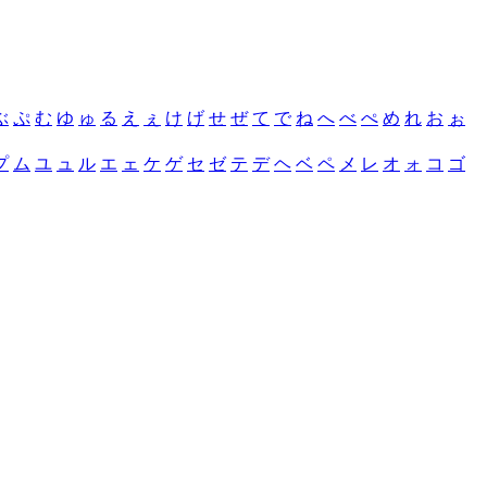
ぶ
ぷ
む
ゆ
ゅ
る
え
ぇ
け
げ
せ
ぜ
て
で
ね
へ
べ
ぺ
め
れ
お
ぉ
プ
ム
ユ
ュ
ル
エ
ェ
ケ
ゲ
セ
ゼ
テ
デ
ヘ
ベ
ペ
メ
レ
オ
ォ
コ
ゴ