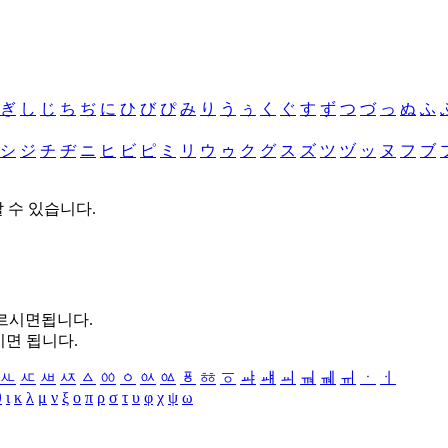
ぎ
し
じ
ち
ぢ
に
ひ
び
ぴ
み
り
う
ぅ
く
ぐ
す
ず
つ
づ
っ
ぬ
ふ
シ
ジ
チ
ヂ
ニ
ヒ
ビ
ピ
ミ
リ
ウ
ゥ
ク
グ
ス
ズ
ツ
ヅ
ッ
ヌ
フ
ブ
할 수 있습니다.
누르시면됩니다.
시면 됩니다.
ㅻ
ㅼ
ㅽ
ㅾ
ㅿ
ㆀ
ㆁ
ㆂ
ㆃ
ㆄ
ㆅ
ㆆ
ㆇ
ㆈ
ㆉ
ㆊ
ㆋ
ㆌ
ㆍ
ㆎ
θ
ι
κ
λ
μ
ν
ξ
ο
π
ρ
σ
τ
υ
φ
χ
ψ
ω