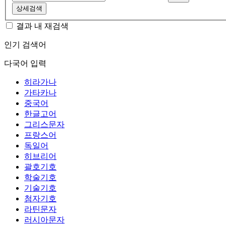
상세검색
결과 내 재검색
인기 검색어
다국어 입력
히라가나
가타카나
중국어
한글고어
그리스문자
프랑스어
독일어
히브리어
괄호기호
학술기호
기술기호
첨자기호
라틴문자
러시아문자