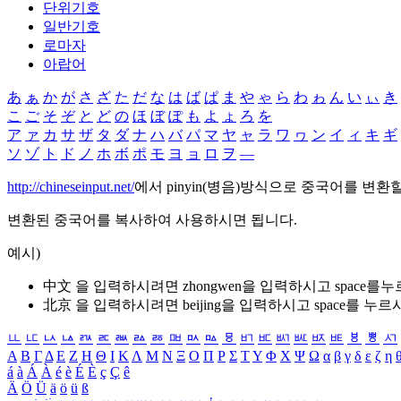
단위기호
일반기호
로마자
아랍어
あ
ぁ
か
が
さ
ざ
た
だ
な
は
ば
ぱ
ま
や
ゃ
ら
わ
ゎ
ん
い
ぃ
き
こ
ご
そ
ぞ
と
ど
の
ほ
ぼ
ぽ
も
よ
ょ
ろ
を
ア
ァ
カ
サ
ザ
タ
ダ
ナ
ハ
バ
パ
マ
ヤ
ャ
ラ
ワ
ヮ
ン
イ
ィ
キ
ギ
ソ
ゾ
ト
ド
ノ
ホ
ボ
ポ
モ
ヨ
ョ
ロ
ヲ
―
http://chineseinput.net/
에서 pinyin(병음)방식으로 중국어를 변환
변환된 중국어를 복사하여 사용하시면 됩니다.
예시)
中文 을 입력하시려면
zhongwen
을 입력하시고 space를
北京 을 입력하시려면
beijing
을 입력하시고 space를 누르
ㅥ
ㅦ
ㅧ
ㅨ
ㅩ
ㅪ
ㅫ
ㅬ
ㅭ
ㅮ
ㅯ
ㅰ
ㅱ
ㅲ
ㅳ
ㅴ
ㅵ
ㅶ
ㅷ
ㅸ
ㅹ
ㅺ
Α
Β
Γ
Δ
Ε
Ζ
Η
Θ
Ι
Κ
Λ
Μ
Ν
Ξ
Ο
Π
Ρ
Σ
Τ
Υ
Φ
Χ
Ψ
Ω
α
β
γ
δ
ε
ζ
η
á
à
Á
À
é
è
É
È
ç
Ç
ê
Ä
Ö
Ü
ä
ö
ü
ß