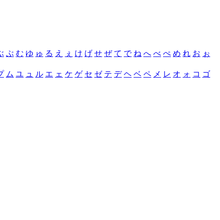
ぶ
ぷ
む
ゆ
ゅ
る
え
ぇ
け
げ
せ
ぜ
て
で
ね
へ
べ
ぺ
め
れ
お
ぉ
プ
ム
ユ
ュ
ル
エ
ェ
ケ
ゲ
セ
ゼ
テ
デ
ヘ
ベ
ペ
メ
レ
オ
ォ
コ
ゴ