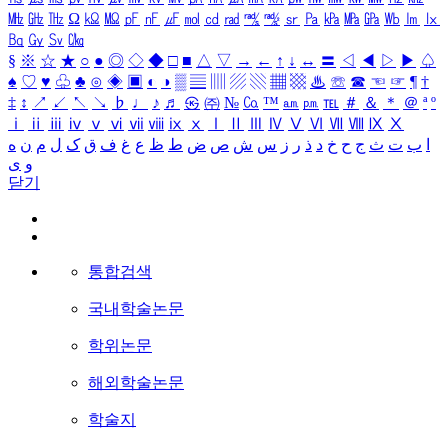
㎒
㎓
㎔
Ω
㏀
㏁
㎊
㎋
㎌
㏖
㏅
㎭
㎮
㎯
㏛
㎩
㎪
㎫
㎬
㏝
㏐
㏓
㏃
㏉
㏜
㏆
§
※
☆
★
○
●
◎
◇
◆
□
■
△
▽
→
←
↑
↓
↔
〓
◁
◀
▷
▶
♤
♠
♡
♥
♧
♣
⊙
◈
▣
◐
◑
▒
▤
▥
▨
▧
▦
▩
♨
☏
☎
☜
☞
¶
†
‡
↕
↗
↙
↖
↘
♭
♩
♪
♬
㉿
㈜
№
㏇
™
㏂
㏘
℡
＃
＆
＊
＠
ª
º
ⅰ
ⅱ
ⅲ
ⅳ
ⅴ
ⅵ
ⅶ
ⅷ
ⅸ
ⅹ
Ⅰ
Ⅱ
Ⅲ
Ⅳ
Ⅴ
Ⅵ
Ⅶ
Ⅷ
Ⅸ
Ⅹ
ا
ب
ت
ث
ج
ح
خ
د
ذ
ر
ز
س
ش
ص
ض
ط
ظ
ع
غ
ف
ق
ک
ل
م
ن
ه
و
ی
닫기
통합검색
국내학술논문
학위논문
해외학술논문
학술지