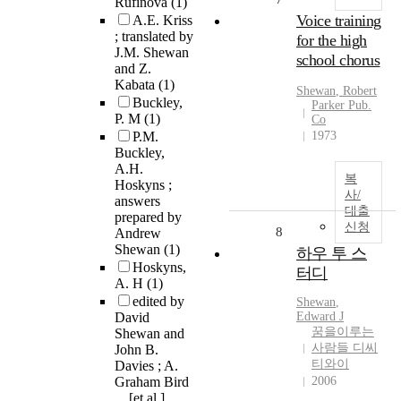
Rufinova
(1)
Voice training
A.E. Kriss
; translated by
for the high
J.M. Shewan
school chorus
and Z.
Kabata
(1)
Shewan
, Robert
Buckley,
Parker Pub.
P. M
(1)
Co
P.M.
1973
Buckley,
A.H.
복
Hoskyns ;
사/
answers
대출
prepared by
신청
8
Andrew
Shewan
(1)
하우 투 스
Hoskyns,
터디
A. H
(1)
edited by
Shewan
,
David
Edward J
꿈을이루는
Shewan and
사람들 디씨
John B.
티와이
Davies ; A.
Graham Bird
2006
... [et al.].,