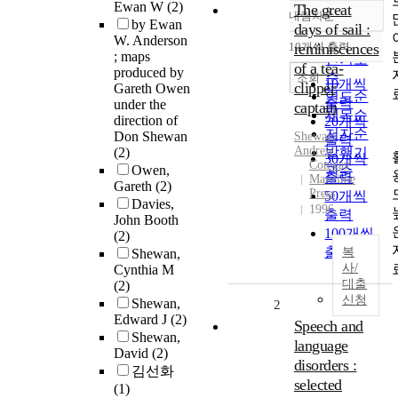
Ewan W
(2)
The great
내림차순
정확도
by Ewan
days of sail :
W. Anderson
순
10개씩 출력
reminiscences
내림차순
; maps
인기도
of a tea-
produced by
순
조회
10개씩
clipper
Gareth Owen
연도순
출력
under the
captain
제목순
direction of
20개씩
저자순
Don Shewan
Shewan
,
출력
Andrew
(2)
발행기
30개씩
Conway
Owen,
관순
출력
Maritime
Gareth
(2)
Press
50개씩
Davies,
1996
출력
John Booth
100개씩
(2)
출력
복
Shewan,
사/
Cynthia M
대출
(2)
신청
Shewan,
2
Edward J
(2)
Speech and
Shewan,
language
David
(2)
disorders :
김선화
selected
(1)