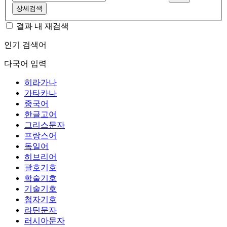
상세검색
결과 내 재검색
인기 검색어
다국어 입력
히라가나
가타카나
중국어
한글고어
그리스문자
프랑스어
독일어
히브리어
괄호기호
학술기호
기술기호
첨자기호
라틴문자
러시아문자