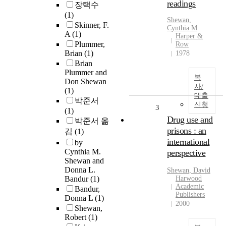
readings
장택수
(1)
Shewan
,
Skinner, F.
Cynthia M
A
(1)
Harper &
Plummer,
Row
Brian
(1)
1978
Brian
Plummer and
복
Don Shewan
사/
(1)
대출
박준서
신청
3
(1)
Drug use and
박준서 옮
prisons : an
김
(1)
international
by
Cynthia M.
perspective
Shewan and
Donna L.
Shewan
, David
Bandur
(1)
Harwood
Academic
Bandur,
Publishers
Donna L
(1)
2000
Shewan,
Robert
(1)