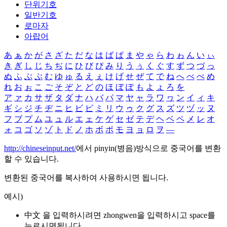
단위기호
일반기호
로마자
아랍어
あ
ぁ
か
が
さ
ざ
た
だ
な
は
ば
ぱ
ま
や
ゃ
ら
わ
ゎ
ん
い
ぃ
き
ぎ
し
じ
ち
ぢ
に
ひ
び
ぴ
み
り
う
ぅ
く
ぐ
す
ず
つ
づ
っ
ぬ
ふ
ぶ
ぷ
む
ゆ
ゅ
る
え
ぇ
け
げ
せ
ぜ
て
で
ね
へ
べ
ぺ
め
れ
お
ぉ
こ
ご
そ
ぞ
と
ど
の
ほ
ぼ
ぽ
も
よ
ょ
ろ
を
ア
ァ
カ
サ
ザ
タ
ダ
ナ
ハ
バ
パ
マ
ヤ
ャ
ラ
ワ
ヮ
ン
イ
ィ
キ
ギ
シ
ジ
チ
ヂ
ニ
ヒ
ビ
ピ
ミ
リ
ウ
ゥ
ク
グ
ス
ズ
ツ
ヅ
ッ
ヌ
フ
ブ
プ
ム
ユ
ュ
ル
エ
ェ
ケ
ゲ
セ
ゼ
テ
デ
ヘ
ベ
ペ
メ
レ
オ
ォ
コ
ゴ
ソ
ゾ
ト
ド
ノ
ホ
ボ
ポ
モ
ヨ
ョ
ロ
ヲ
―
http://chineseinput.net/
에서 pinyin(병음)방식으로 중국어를 변환
할 수 있습니다.
변환된 중국어를 복사하여 사용하시면 됩니다.
예시)
中文 을 입력하시려면
zhongwen
을 입력하시고 space를
누르시면됩니다.