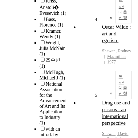
Kriss,
복
사/
Anatoli�
대출
Evseevich
(1)
신청
Bass,
4
Florence
(1)
Oscar Wilde :
Kramer,
art and
Wendy
(1)
egotism
Wright,
Julia McNair
Shewan
, Rodney
(1)
Macmillan
조수빈
1977
(1)
McHugh,
복
Michael J
(1)
사/
National
대출
Association
신청
for the
5
Advancement
Drug use and
of Art and Its
prisons : an
Application
international
to Industry
perspective
(1)
with an
Shewan
, David
introd. by