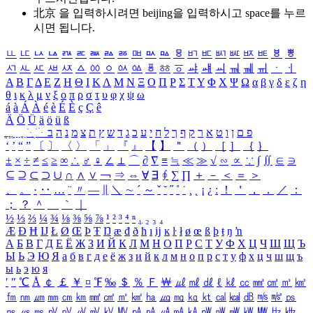
北京 을 입력하시려면
beijing
을 입력하시고 space를 누르
시면 됩니다.
ㅥ
ㅦ
ㅧ
ㅨ
ㅩ
ㅪ
ㅫ
ㅬ
ㅭ
ㅮ
ㅯ
ㅰ
ㅱ
ㅲ
ㅳ
ㅴ
ㅵ
ㅶ
ㅷ
ㅸ
ㅹ
ㅺ
ㅻ
ㅼ
ㅽ
ㅾ
ㅿ
ㆀ
ㆁ
ㆂ
ㆃ
ㆄ
ㆅ
ㆆ
ㆇ
ㆈ
ㆉ
ㆊ
ㆋ
ㆌ
ㆍ
ㆎ
Α
Β
Γ
Δ
Ε
Ζ
Η
Θ
Ι
Κ
Λ
Μ
Ν
Ξ
Ο
Π
Ρ
Σ
Τ
Υ
Φ
Χ
Ψ
Ω
α
β
γ
δ
ε
ζ
η
θ
ι
κ
λ
μ
ν
ξ
ο
π
ρ
σ
τ
υ
φ
χ
ψ
ω
á
à
Á
À
é
è
É
È
ç
Ç
ê
Ä
Ö
Ü
ä
ö
ü
ß
ְ
ֳ
ֲ
ֱ
ָ
ַ
ֵ
ֶ
ִ
ֹ
ּ
ֻ
ׂ
ׁ
ּ
ב
ה
נ
מ
צ
ת
ץ
ש
ד
ג
כ
ע
י
ח
ל
ך
ף
ק
ר
א
ט
ו
ן
ם
פ
‘
’
“
”
〔
〕
〈
〉
「
」
『
』
【
】
＂
（
）
［
］
｛
｝
±
×
÷
≠
≤
≥
∞
∴
♂
♀
∠
⊥
⌒
∂
∇
≡
≒
≪
≫
√
∽
∝
∵
∫
∬
∈
∋
⊆
⊇
⊂
⊃
∪
∩
∧
∨
￢
⇒
⇔
∀
∃
∮
∑
∏
＋
－
＜
＝
＞
、
。
·
‥
…
¨
〃
―
∥
＼
∼
´
～
ˇ
˘
˝
˚
˙
¸
˛
¡
¿
ː
！
＇
，
．
／
：
；
？
＾
＿
｀
｜
½
⅓
⅔
¼
¾
⅛
⅜
⅝
⅞
¹
²
³
⁴
ⁿ
₁
₂
₃
₄
Æ
Ð
Ħ
Ĳ
Ł
Ø
Œ
Þ
Ŧ
Ŋ
æ
đ
ð
ħ
ı
ĳ
ĸ
ŀ
ł
ø
œ
ß
þ
ŧ
ŋ
ŉ
А
Б
В
Г
Д
Е
Ё
Ж
З
И
Й
К
Л
М
Н
О
П
Р
С
Т
У
Ф
Х
Ц
Ч
Ш
Щ
Ъ
Ы
Ь
Э
Ю
Я
а
б
в
г
д
е
ё
ж
з
и
й
к
л
м
н
о
п
р
с
т
у
ф
х
ц
ч
ш
щ
ъ
ы
ь
э
ю
я
′
″
℃
Å
￠
￡
￥
¤
℉
‰
＄
％
Ｆ
￦
㎕
㎖
㎗
ℓ
㎘
㏄
㎣
㎤
㎥
㎦
㎙
㎚
㎛
㎜
㎝
㎞
㎟
㎠
㎡
㎢
㏊
㎍
㎎
㎏
㏏
㎈
㎉
㏈
㎧
㎨
㎰
㎱
㎲
㎳
㎴
㎵
㎶
㎷
㎸
㎹
㎀
㎁
㎂
㎃
㎄
㎺
㎻
㎽
㎾
㎿
㎐
㎑