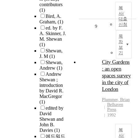
contributors
복
(1)
사/
Bird, A.
대출
Graham,
(1)
신청
9
ed. by F.
A. Skinner, J.
목
M. Shewan
차
(1)
보
Shewan,
기
J. M
(1)
City Gardens
Shewan,
Andrew
(1)
: an open
Andrew
spaces survey
Shewan ;
in the city of
introduction
London
by David R.
MacGregor
Plummer, Brian
(1)
Belhaven
edited by
Press
David
1992
Shewan and
John B.
Davies
(1)
복
사/
에드워드