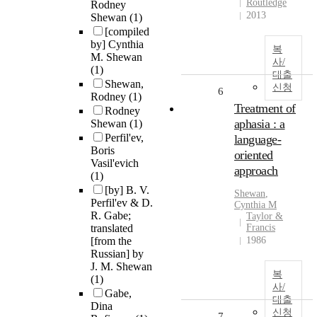
Routledge
Rodney
2013
Shewan
(1)
[compiled
by] Cynthia
복
M. Shewan
사/
(1)
대출
Shewan,
신청
6
Rodney
(1)
Treatment of
Rodney
aphasia : a
Shewan
(1)
Perfil'ev,
language-
Boris
oriented
Vasil'evich
approach
(1)
[by] B. V.
Shewan
,
Perfil'ev & D.
Cynthia M
R. Gabe;
Taylor &
translated
Francis
[from the
1986
Russian] by
J. M. Shewan
복
(1)
사/
Gabe,
대출
Dina
신청
7