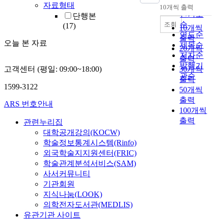
순
자료형태
10개씩 출력
내림차순
인기도
단행본
순
조회
(17)
10개씩
연도순
출력
오늘 본 자료
제목순
20개씩
저자순
출력
발행기
고객센터 (평일: 09:00~18:00)
30개씩
관순
출력
1599-3122
50개씩
출력
ARS 번호안내
100개씩
출력
관련누리집
대학공개강의(KOCW)
학술정보통계시스템(Rinfo)
외국학술지지원센터(FRIC)
학술관계분석서비스(SAM)
사서커뮤니티
기관회원
지식나눔(LOOK)
의학전자도서관(MEDLIS)
유관기관 사이트