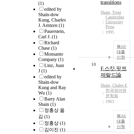
transitions
(1)
edited by
Shain
, Yossi
Shain-dow
Cambridge
Kung, Charles
University
J. Arntzen
(1)
Press
Pauerstein,
1995
Carl J.
(1)
Richard
복사/
Chase
(1)
대출
Monsanto
신청
Company
(1)
10
Linz, Juan
F.스캇.핏쯔
J
(1)
제랄드論
edited by
Shain-dow
Shain
, Chales E
Kung and Ray
한국영어영
Wu
(1)
문학회
Barry Alan
1963
Shain
(1)
정홍상 옮
복사/
김
(1)
대출
정홍상
(1)
신청
김이진
(1)