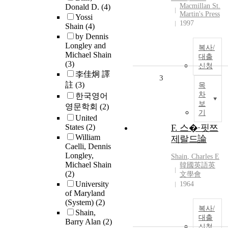
Macmillan St.
Donald D.
(4)
Martin's Press
Yossi
1997
Shain
(4)
by Dennis
Longley and
복사/
Michael Shain
대출
(3)
신청
李佳炯 譯
3
註
(3)
목
차
한국영어
보
영문학회
(2)
기
United
States
(2)
F. 스�·핏쯔
William
제랄드論
Caelli, Dennis
Longley,
Shain
, Charles E
Michael Shain
韓國英語英
(2)
文學會
University
1964
of Maryland
(System)
(2)
복사/
Shain,
대출
Barry Alan
(2)
신청