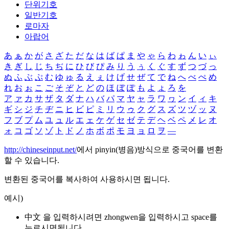
단위기호
일반기호
로마자
아랍어
あ
ぁ
か
が
さ
ざ
た
だ
な
は
ば
ぱ
ま
や
ゃ
ら
わ
ゎ
ん
い
ぃ
き
ぎ
し
じ
ち
ぢ
に
ひ
び
ぴ
み
り
う
ぅ
く
ぐ
す
ず
つ
づ
っ
ぬ
ふ
ぶ
ぷ
む
ゆ
ゅ
る
え
ぇ
け
げ
せ
ぜ
て
で
ね
へ
べ
ぺ
め
れ
お
ぉ
こ
ご
そ
ぞ
と
ど
の
ほ
ぼ
ぽ
も
よ
ょ
ろ
を
ア
ァ
カ
サ
ザ
タ
ダ
ナ
ハ
バ
パ
マ
ヤ
ャ
ラ
ワ
ヮ
ン
イ
ィ
キ
ギ
シ
ジ
チ
ヂ
ニ
ヒ
ビ
ピ
ミ
リ
ウ
ゥ
ク
グ
ス
ズ
ツ
ヅ
ッ
ヌ
フ
ブ
プ
ム
ユ
ュ
ル
エ
ェ
ケ
ゲ
セ
ゼ
テ
デ
ヘ
ベ
ペ
メ
レ
オ
ォ
コ
ゴ
ソ
ゾ
ト
ド
ノ
ホ
ボ
ポ
モ
ヨ
ョ
ロ
ヲ
―
http://chineseinput.net/
에서 pinyin(병음)방식으로 중국어를 변환
할 수 있습니다.
변환된 중국어를 복사하여 사용하시면 됩니다.
예시)
中文 을 입력하시려면
zhongwen
을 입력하시고 space를
누르시면됩니다.