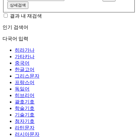
상세검색
결과 내 재검색
인기 검색어
다국어 입력
히라가나
가타카나
중국어
한글고어
그리스문자
프랑스어
독일어
히브리어
괄호기호
학술기호
기술기호
첨자기호
라틴문자
러시아문자