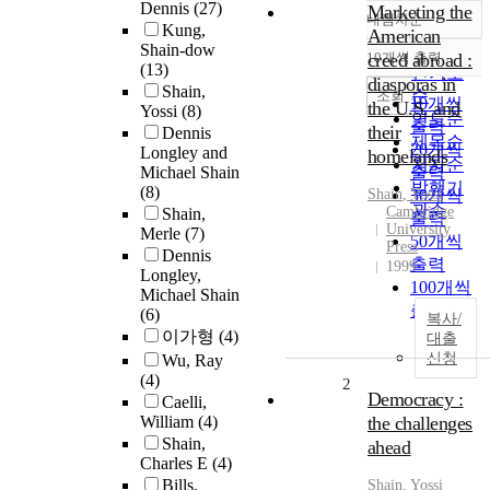
Dennis
(27)
Marketing the
내림차순
정확도
Kung,
American
Shain-dow
순
10개씩 출력
creed abroad :
내림차순
(13)
인기도
diasporas in
Shain,
순
조회
10개씩
the U.S. and
Yossi
(8)
연도순
출력
their
Dennis
제목순
20개씩
Longley and
homelands
저자순
Michael Shain
출력
발행기
(8)
Shain
, Yossi
30개씩
관순
Cambridge
Shain,
출력
University
Merle
(7)
50개씩
Press
Dennis
출력
1999
Longley,
100개씩
Michael Shain
출력
(6)
복사/
이가형
(4)
대출
신청
Wu, Ray
(4)
2
Democracy :
Caelli,
William
(4)
the challenges
Shain,
ahead
Charles E
(4)
Bills,
Shain
, Yossi