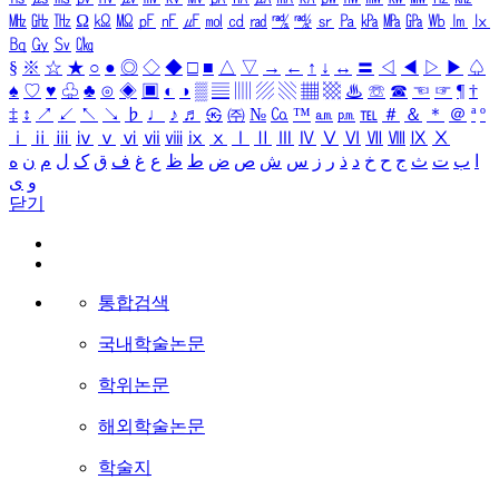
㎒
㎓
㎔
Ω
㏀
㏁
㎊
㎋
㎌
㏖
㏅
㎭
㎮
㎯
㏛
㎩
㎪
㎫
㎬
㏝
㏐
㏓
㏃
㏉
㏜
㏆
§
※
☆
★
○
●
◎
◇
◆
□
■
△
▽
→
←
↑
↓
↔
〓
◁
◀
▷
▶
♤
♠
♡
♥
♧
♣
⊙
◈
▣
◐
◑
▒
▤
▥
▨
▧
▦
▩
♨
☏
☎
☜
☞
¶
†
‡
↕
↗
↙
↖
↘
♭
♩
♪
♬
㉿
㈜
№
㏇
™
㏂
㏘
℡
＃
＆
＊
＠
ª
º
ⅰ
ⅱ
ⅲ
ⅳ
ⅴ
ⅵ
ⅶ
ⅷ
ⅸ
ⅹ
Ⅰ
Ⅱ
Ⅲ
Ⅳ
Ⅴ
Ⅵ
Ⅶ
Ⅷ
Ⅸ
Ⅹ
ا
ب
ت
ث
ج
ح
خ
د
ذ
ر
ز
س
ش
ص
ض
ط
ظ
ع
غ
ف
ق
ک
ل
م
ن
ه
و
ی
닫기
통합검색
국내학술논문
학위논문
해외학술논문
학술지