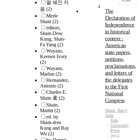
멀 쉐인 지
4
음
(2)
The
Merle
Declaration of
Shain
(2)
Independence
editors,
in historical
Shain-Dow
context :
Kung, Shan-
Fa Yang
(2)
American
Wayans,
state papers,
Keenen Ivory
petitions,
(2)
proclamations,
Wayans,
and letters of
Marlon
(2)
the delegates
Hernandez,
Antonio
(2)
to the First
Charles E.
National
Shain 著
(2)
Congress
Shain,
Martin
(2)
Shain
, Barry
Alan
ed. by
Yale
Shain-dow
University
Kung and Ray
Press
Wu
(2)
2014
by Dennis