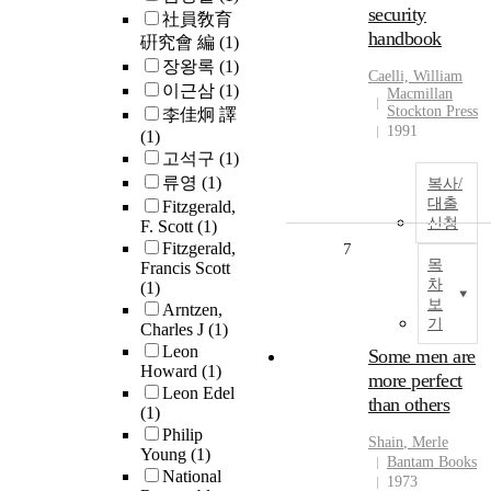
security
社員敎育
handbook
硏究會 編
(1)
장왕록
(1)
Caelli, William
이근삼
(1)
Macmillan
Stockton Press
李佳炯 譯
1991
(1)
고석구
(1)
류영
(1)
복사/
대출
Fitzgerald,
신청
F. Scott
(1)
Fitzgerald,
7
목
Francis Scott
차
(1)
보
Arntzen,
기
Charles J
(1)
Leon
Some men are
Howard
(1)
more perfect
Leon Edel
than others
(1)
Philip
Shain
, Merle
Young
(1)
Bantam Books
National
1973