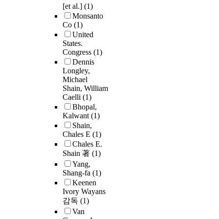
[et al.]
(1)
Monsanto
Co
(1)
United
States.
Congress
(1)
Dennis
Longley,
Michael
Shain, William
Caelli
(1)
Bhopal,
Kalwant
(1)
Shain,
Chales E
(1)
Chales E.
Shain 著
(1)
Yang,
Shang-fa
(1)
Keenen
Ivory Wayans
감독
(1)
Van