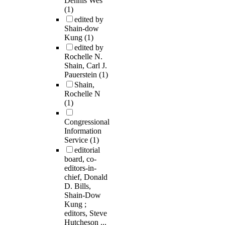
Dennis Wes
(1)
edited by
Shain-dow
Kung
(1)
edited by
Rochelle N.
Shain, Carl J.
Pauerstein
(1)
Shain,
Rochelle N
(1)
Congressional
Information
Service
(1)
editorial
board, co-
editors-in-
chief, Donald
D. Bills,
Shain-Dow
Kung ;
editors, Steve
Hutcheson ...