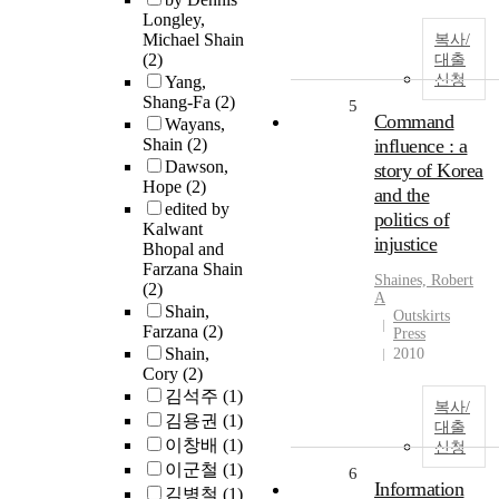
Longley,
Michael Shain
복사/
(2)
대출
신청
Yang,
Shang-Fa
(2)
5
Command
Wayans,
Shain
(2)
influence : a
Dawson,
story of Korea
Hope
(2)
and the
edited by
politics of
Kalwant
injustice
Bhopal and
Farzana Shain
Shaines, Robert
(2)
A
Shain,
Outskirts
Farzana
(2)
Press
Shain,
2010
Cory
(2)
김석주
(1)
복사/
김용권
(1)
대출
이창배
(1)
신청
이군철
(1)
6
Information
김병철
(1)