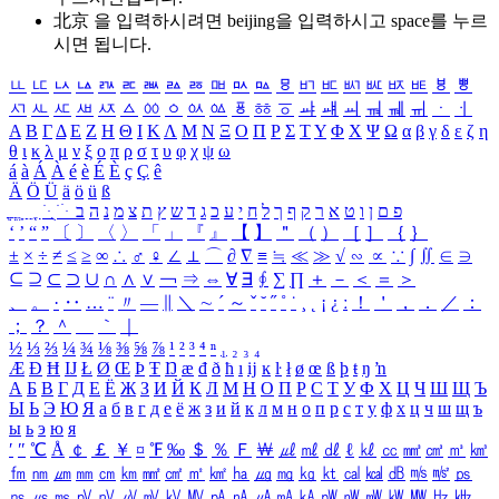
北京 을 입력하시려면
beijing
을 입력하시고 space를 누르
시면 됩니다.
ㅥ
ㅦ
ㅧ
ㅨ
ㅩ
ㅪ
ㅫ
ㅬ
ㅭ
ㅮ
ㅯ
ㅰ
ㅱ
ㅲ
ㅳ
ㅴ
ㅵ
ㅶ
ㅷ
ㅸ
ㅹ
ㅺ
ㅻ
ㅼ
ㅽ
ㅾ
ㅿ
ㆀ
ㆁ
ㆂ
ㆃ
ㆄ
ㆅ
ㆆ
ㆇ
ㆈ
ㆉ
ㆊ
ㆋ
ㆌ
ㆍ
ㆎ
Α
Β
Γ
Δ
Ε
Ζ
Η
Θ
Ι
Κ
Λ
Μ
Ν
Ξ
Ο
Π
Ρ
Σ
Τ
Υ
Φ
Χ
Ψ
Ω
α
β
γ
δ
ε
ζ
η
θ
ι
κ
λ
μ
ν
ξ
ο
π
ρ
σ
τ
υ
φ
χ
ψ
ω
á
à
Á
À
é
è
É
È
ç
Ç
ê
Ä
Ö
Ü
ä
ö
ü
ß
ְ
ֳ
ֲ
ֱ
ָ
ַ
ֵ
ֶ
ִ
ֹ
ּ
ֻ
ׂ
ׁ
ּ
ב
ה
נ
מ
צ
ת
ץ
ש
ד
ג
כ
ע
י
ח
ל
ך
ף
ק
ר
א
ט
ו
ן
ם
פ
‘
’
“
”
〔
〕
〈
〉
「
」
『
』
【
】
＂
（
）
［
］
｛
｝
±
×
÷
≠
≤
≥
∞
∴
♂
♀
∠
⊥
⌒
∂
∇
≡
≒
≪
≫
√
∽
∝
∵
∫
∬
∈
∋
⊆
⊇
⊂
⊃
∪
∩
∧
∨
￢
⇒
⇔
∀
∃
∮
∑
∏
＋
－
＜
＝
＞
、
。
·
‥
…
¨
〃
―
∥
＼
∼
´
～
ˇ
˘
˝
˚
˙
¸
˛
¡
¿
ː
！
＇
，
．
／
：
；
？
＾
＿
｀
｜
½
⅓
⅔
¼
¾
⅛
⅜
⅝
⅞
¹
²
³
⁴
ⁿ
₁
₂
₃
₄
Æ
Ð
Ħ
Ĳ
Ł
Ø
Œ
Þ
Ŧ
Ŋ
æ
đ
ð
ħ
ı
ĳ
ĸ
ŀ
ł
ø
œ
ß
þ
ŧ
ŋ
ŉ
А
Б
В
Г
Д
Е
Ё
Ж
З
И
Й
К
Л
М
Н
О
П
Р
С
Т
У
Ф
Х
Ц
Ч
Ш
Щ
Ъ
Ы
Ь
Э
Ю
Я
а
б
в
г
д
е
ё
ж
з
и
й
к
л
м
н
о
п
р
с
т
у
ф
х
ц
ч
ш
щ
ъ
ы
ь
э
ю
я
′
″
℃
Å
￠
￡
￥
¤
℉
‰
＄
％
Ｆ
￦
㎕
㎖
㎗
ℓ
㎘
㏄
㎣
㎤
㎥
㎦
㎙
㎚
㎛
㎜
㎝
㎞
㎟
㎠
㎡
㎢
㏊
㎍
㎎
㎏
㏏
㎈
㎉
㏈
㎧
㎨
㎰
㎱
㎲
㎳
㎴
㎵
㎶
㎷
㎸
㎹
㎀
㎁
㎂
㎃
㎄
㎺
㎻
㎽
㎾
㎿
㎐
㎑