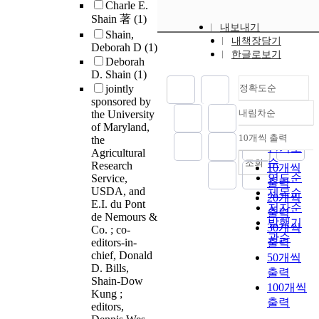
Charle E.
Shain 著
(1)
내보내기
Shain,
내책장담기
Deborah D
(1)
한글로보기
Deborah
D. Shain
(1)
jointly
정확도순
sponsored by
내림차순
the University
정확도
of Maryland,
순
10개씩 출력
the
내림차순
인기도
Agricultural
순
조회
Research
10개씩
연도순
Service,
출력
USDA, and
제목순
20개씩
E.I. du Pont
저자순
출력
de Nemours &
발행기
30개씩
Co. ; co-
관순
editors-in-
출력
chief, Donald
50개씩
D. Bills,
출력
Shain-Dow
100개씩
Kung ;
출력
editors,