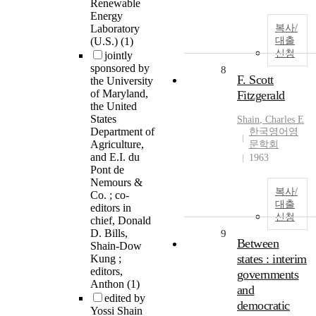
Renewable
Energy
Laboratory
복사/
(U.S.)
(1)
대출
신청
jointly
sponsored by
8
F. Scott
the University
of Maryland,
Fitzgerald
the United
States
Shain
, Charles E
Department of
한국영어영
Agriculture,
문학회
and E.I. du
1963
Pont de
Nemours &
복사/
Co. ; co-
대출
editors in
신청
chief, Donald
D. Bills,
9
Between
Shain-Dow
states : interim
Kung ;
editors,
governments
Anthon
(1)
and
edited by
democratic
Yossi Shain