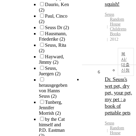
squish!
Daurio, Ken
(2)
Seuss
Paul, Cinco
Random
(2)
House
Seuss Dr
(2)
Childrens
Hausmann,
Books
Friederike
(2)
2012
Seuss, Rita
(2)
복
Hayward,
사/
Jimmy
(2)
대출
Seuss,
신청
6
Juergen
(2)
Dr. Seuss's
herausgegeben
wet pet, dry
von Hanns
pet, your pet,
Seuss
(2)
my pet : a
Tunberg,
book of
Jennifer
pettable pets
Morrish
(2)
by the Cat
Seuss
himself and
Random
P.D. Eastman
House
(2)