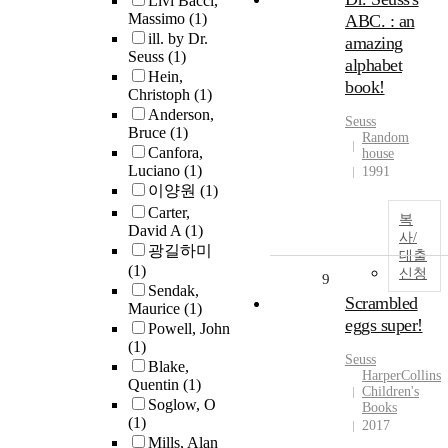
Livi Bacci,
Massimo
(1)
ABC. : an
ill. by Dr.
amazing
Seuss
(1)
alphabet
Hein,
book!
Christoph
(1)
Anderson,
Seuss
Bruce
(1)
Random
Canfora,
house
Luciano
(1)
1991
이양원
(1)
Carter,
복
David A
(1)
사/
광길하미
대출
(1)
신청
9
Sendak,
Scrambled
Maurice
(1)
eggs super!
Powell, John
(1)
Seuss
Blake,
HarperCollins
Quentin
(1)
Children's
Soglow, O
Books
(1)
2017
Mills, Alan