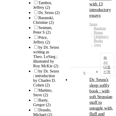
Tambor,
with 13
Jeffrey
(2)
introductory
Dr, Seuss
(2)
essays
Baranski,
Christine
(2)
Seuss
Seaman,
Random
Peter S
(2)
House
Children's
Price,
Books
Jeffrey
(2)
2004
by Dr. Seuss
writing as
Theo. LeSieg ;
복
illustrated by
사/
Roy McKie
(2)
대출
by Dr. Seuss
신청
5
; introduction
Dr. Seuss's
by Charles D.
sleep softly
Cohen
(2)
Martino,
book : with
Steve
(2)
soft Seussian
Basty,
stuff to
Gregor
(2)
snuggle with,
Drasdo,
fluff and
Michael
(2)