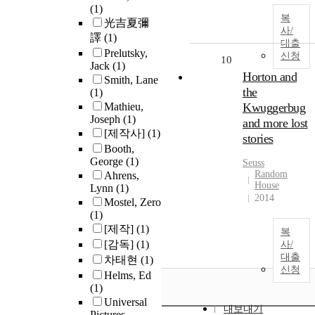
(1)
복
光吉夏彌
사/
譯
(1)
대출
Prelutsky,
신청
10
Jack
(1)
Horton and
Smith, Lane
the
(1)
Mathieu,
Kwuggerbug
Joseph
(1)
and more lost
[제작사]
(1)
stories
Booth,
George
(1)
Seuss
Random
Ahrens,
House
Lynn
(1)
2014
Mostel, Zero
(1)
[제작]
(1)
복
[감독]
(1)
사/
대출
차태현
(1)
신청
Helms, Ed
(1)
Universal
내보내기
Pictures