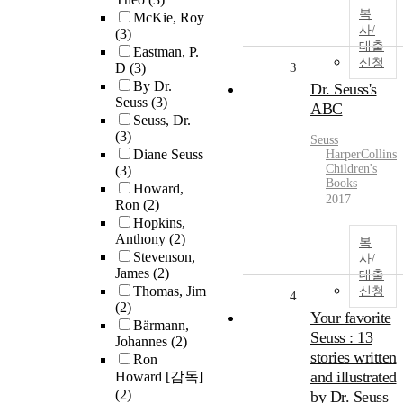
복
McKie, Roy
사/
(3)
대출
Eastman, P.
신청
D
(3)
3
By Dr.
Dr. Seuss's
Seuss
(3)
ABC
Seuss, Dr.
(3)
Seuss
Diane Seuss
HarperCollins
Children's
(3)
Books
Howard,
2017
Ron
(2)
Hopkins,
Anthony
(2)
복
Stevenson,
사/
James
(2)
대출
Thomas, Jim
신청
4
(2)
Your favorite
Bärmann,
Seuss : 13
Johannes
(2)
stories written
Ron
and illustrated
Howard [감독]
(2)
by Dr. Seuss