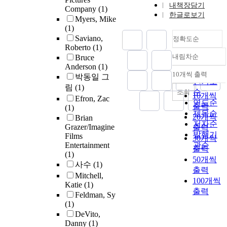
내책장담기
Company
(1)
한글로보기
Myers, Mike
(1)
Saviano,
정확도순
Roberto
(1)
내림차순
Bruce
정확도
Anderson
(1)
순
10개씩 출력
박동일 그
내림차순
인기도
림
(1)
순
조회
10개씩
Efron, Zac
연도순
출력
(1)
제목순
20개씩
Brian
저자순
Grazer/Imagine
출력
발행기
Films
30개씩
Entertainment
관순
출력
(1)
50개씩
사수
(1)
출력
Mitchell,
100개씩
Katie
(1)
출력
Feldman, Sy
(1)
DeVito,
Danny
(1)