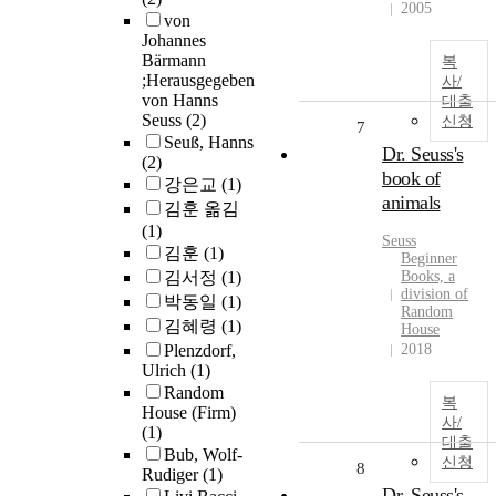
2005
von
Johannes
Bärmann
복
;Herausgegeben
사/
von Hanns
대출
Seuss
(2)
신청
7
Seuß, Hanns
Dr. Seuss's
(2)
book of
강은교
(1)
animals
김훈 옮김
(1)
Seuss
김훈
(1)
Beginner
김서정
(1)
Books, a
division of
박동일
(1)
Random
김혜령
(1)
House
Plenzdorf,
2018
Ulrich
(1)
Random
복
House (Firm)
사/
(1)
대출
Bub, Wolf-
신청
8
Rudiger
(1)
Dr. Seuss's