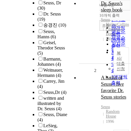
Seuss, Dr
Dr. Seuss's
내림차순
정확도
(30)
sleep book
순
Dr. Seuss
10개씩 출력
내림차순
(19)
인기도
Seuss
HarperCollins
송경진
(10)
순
조회
10개씩
Children's
Seuss,
연도순
출력
Books
Hanns
(6)
제목순
2017
20개씩
Geisel,
저자순
출력
Theodor Seuss
발행기
30개씩
(5)
복
관순
출력
사/
Barmann,
대출
Johannes
(4)
50개씩
신청
Weitnauer,
2
출력
Hermann
(4)
100개씩
A hatful of
Carrey, Jim
출력
Seuss : five
(4)
favorite Dr.
Seuss,Dr
(4)
Seuss stories
written and
illustrated by
Seuss
Dr. Seuss
(4)
Random
Seuss, Diane
House
(4)
1996
LeSieg,
Theo
(3)