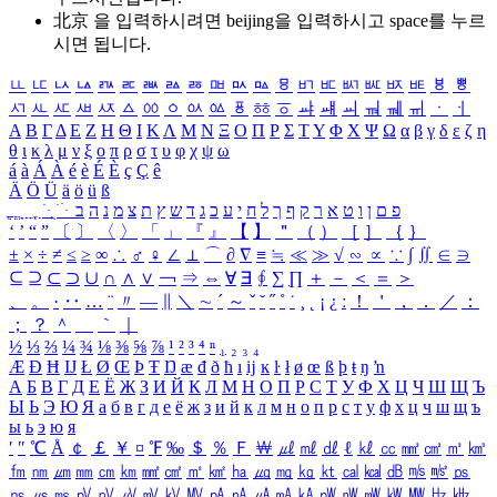
北京 을 입력하시려면
beijing
을 입력하시고 space를 누르
시면 됩니다.
ㅥ
ㅦ
ㅧ
ㅨ
ㅩ
ㅪ
ㅫ
ㅬ
ㅭ
ㅮ
ㅯ
ㅰ
ㅱ
ㅲ
ㅳ
ㅴ
ㅵ
ㅶ
ㅷ
ㅸ
ㅹ
ㅺ
ㅻ
ㅼ
ㅽ
ㅾ
ㅿ
ㆀ
ㆁ
ㆂ
ㆃ
ㆄ
ㆅ
ㆆ
ㆇ
ㆈ
ㆉ
ㆊ
ㆋ
ㆌ
ㆍ
ㆎ
Α
Β
Γ
Δ
Ε
Ζ
Η
Θ
Ι
Κ
Λ
Μ
Ν
Ξ
Ο
Π
Ρ
Σ
Τ
Υ
Φ
Χ
Ψ
Ω
α
β
γ
δ
ε
ζ
η
θ
ι
κ
λ
μ
ν
ξ
ο
π
ρ
σ
τ
υ
φ
χ
ψ
ω
á
à
Á
À
é
è
É
È
ç
Ç
ê
Ä
Ö
Ü
ä
ö
ü
ß
ְ
ֳ
ֲ
ֱ
ָ
ַ
ֵ
ֶ
ִ
ֹ
ּ
ֻ
ׂ
ׁ
ּ
ב
ה
נ
מ
צ
ת
ץ
ש
ד
ג
כ
ע
י
ח
ל
ך
ף
ק
ר
א
ט
ו
ן
ם
פ
‘
’
“
”
〔
〕
〈
〉
「
」
『
』
【
】
＂
（
）
［
］
｛
｝
±
×
÷
≠
≤
≥
∞
∴
♂
♀
∠
⊥
⌒
∂
∇
≡
≒
≪
≫
√
∽
∝
∵
∫
∬
∈
∋
⊆
⊇
⊂
⊃
∪
∩
∧
∨
￢
⇒
⇔
∀
∃
∮
∑
∏
＋
－
＜
＝
＞
、
。
·
‥
…
¨
〃
―
∥
＼
∼
´
～
ˇ
˘
˝
˚
˙
¸
˛
¡
¿
ː
！
＇
，
．
／
：
；
？
＾
＿
｀
｜
½
⅓
⅔
¼
¾
⅛
⅜
⅝
⅞
¹
²
³
⁴
ⁿ
₁
₂
₃
₄
Æ
Ð
Ħ
Ĳ
Ł
Ø
Œ
Þ
Ŧ
Ŋ
æ
đ
ð
ħ
ı
ĳ
ĸ
ŀ
ł
ø
œ
ß
þ
ŧ
ŋ
ŉ
А
Б
В
Г
Д
Е
Ё
Ж
З
И
Й
К
Л
М
Н
О
П
Р
С
Т
У
Ф
Х
Ц
Ч
Ш
Щ
Ъ
Ы
Ь
Э
Ю
Я
а
б
в
г
д
е
ё
ж
з
и
й
к
л
м
н
о
п
р
с
т
у
ф
х
ц
ч
ш
щ
ъ
ы
ь
э
ю
я
′
″
℃
Å
￠
￡
￥
¤
℉
‰
＄
％
Ｆ
￦
㎕
㎖
㎗
ℓ
㎘
㏄
㎣
㎤
㎥
㎦
㎙
㎚
㎛
㎜
㎝
㎞
㎟
㎠
㎡
㎢
㏊
㎍
㎎
㎏
㏏
㎈
㎉
㏈
㎧
㎨
㎰
㎱
㎲
㎳
㎴
㎵
㎶
㎷
㎸
㎹
㎀
㎁
㎂
㎃
㎄
㎺
㎻
㎽
㎾
㎿
㎐
㎑