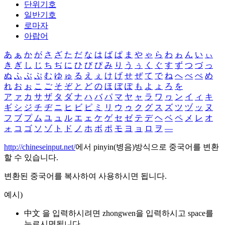
단위기호
일반기호
로마자
아랍어
あ
ぁ
か
が
さ
ざ
た
だ
な
は
ば
ぱ
ま
や
ゃ
ら
わ
ゎ
ん
い
ぃ
き
ぎ
し
じ
ち
ぢ
に
ひ
び
ぴ
み
り
う
ぅ
く
ぐ
す
ず
つ
づ
っ
ぬ
ふ
ぶ
ぷ
む
ゆ
ゅ
る
え
ぇ
け
げ
せ
ぜ
て
で
ね
へ
べ
ぺ
め
れ
お
ぉ
こ
ご
そ
ぞ
と
ど
の
ほ
ぼ
ぽ
も
よ
ょ
ろ
を
ア
ァ
カ
サ
ザ
タ
ダ
ナ
ハ
バ
パ
マ
ヤ
ャ
ラ
ワ
ヮ
ン
イ
ィ
キ
ギ
シ
ジ
チ
ヂ
ニ
ヒ
ビ
ピ
ミ
リ
ウ
ゥ
ク
グ
ス
ズ
ツ
ヅ
ッ
ヌ
フ
ブ
プ
ム
ユ
ュ
ル
エ
ェ
ケ
ゲ
セ
ゼ
テ
デ
ヘ
ベ
ペ
メ
レ
オ
ォ
コ
ゴ
ソ
ゾ
ト
ド
ノ
ホ
ボ
ポ
モ
ヨ
ョ
ロ
ヲ
―
http://chineseinput.net/
에서 pinyin(병음)방식으로 중국어를 변환
할 수 있습니다.
변환된 중국어를 복사하여 사용하시면 됩니다.
예시)
中文 을 입력하시려면
zhongwen
을 입력하시고 space를
누르시면됩니다.