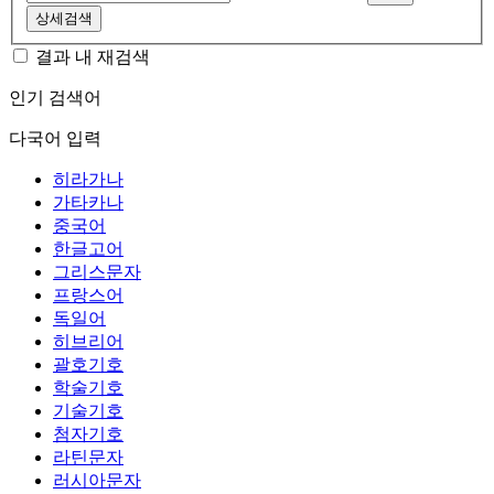
상세검색
결과 내 재검색
인기 검색어
다국어 입력
히라가나
가타카나
중국어
한글고어
그리스문자
프랑스어
독일어
히브리어
괄호기호
학술기호
기술기호
첨자기호
라틴문자
러시아문자