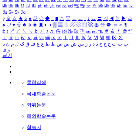
㎒
㎓
㎔
Ω
㏀
㏁
㎊
㎋
㎌
㏖
㏅
㎭
㎮
㎯
㏛
㎩
㎪
㎫
㎬
㏝
㏐
㏓
㏃
㏉
㏜
㏆
§
※
☆
★
○
●
◎
◇
◆
□
■
△
▽
→
←
↑
↓
↔
〓
◁
◀
▷
▶
♤
♠
♡
♥
♧
♣
⊙
◈
▣
◐
◑
▒
▤
▥
▨
▧
▦
▩
♨
☏
☎
☜
☞
¶
†
‡
↕
↗
↙
↖
↘
♭
♩
♪
♬
㉿
㈜
№
㏇
™
㏂
㏘
℡
＃
＆
＊
＠
ª
º
ⅰ
ⅱ
ⅲ
ⅳ
ⅴ
ⅵ
ⅶ
ⅷ
ⅸ
ⅹ
Ⅰ
Ⅱ
Ⅲ
Ⅳ
Ⅴ
Ⅵ
Ⅶ
Ⅷ
Ⅸ
Ⅹ
ا
ب
ت
ث
ج
ح
خ
د
ذ
ر
ز
س
ش
ص
ض
ط
ظ
ع
غ
ف
ق
ک
ل
م
ن
ه
و
ی
닫기
통합검색
국내학술논문
학위논문
해외학술논문
학술지