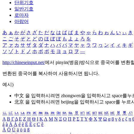
단위기호
일반기호
로마자
아랍어
あ
ぁ
か
が
さ
ざ
た
だ
な
は
ば
ぱ
ま
や
ゃ
ら
わ
ゎ
ん
い
ぃ
き
こ
ご
そ
ぞ
と
ど
の
ほ
ぼ
ぽ
も
よ
ょ
ろ
を
ア
ァ
カ
サ
ザ
タ
ダ
ナ
ハ
バ
パ
マ
ヤ
ャ
ラ
ワ
ヮ
ン
イ
ィ
キ
ギ
ソ
ゾ
ト
ド
ノ
ホ
ボ
ポ
モ
ヨ
ョ
ロ
ヲ
―
http://chineseinput.net/
에서 pinyin(병음)방식으로 중국어를 변환
변환된 중국어를 복사하여 사용하시면 됩니다.
예시)
中文 을 입력하시려면
zhongwen
을 입력하시고 space를
北京 을 입력하시려면
beijing
을 입력하시고 space를 누르
ㅥ
ㅦ
ㅧ
ㅨ
ㅩ
ㅪ
ㅫ
ㅬ
ㅭ
ㅮ
ㅯ
ㅰ
ㅱ
ㅲ
ㅳ
ㅴ
ㅵ
ㅶ
ㅷ
ㅸ
ㅹ
ㅺ
Α
Β
Γ
Δ
Ε
Ζ
Η
Θ
Ι
Κ
Λ
Μ
Ν
Ξ
Ο
Π
Ρ
Σ
Τ
Υ
Φ
Χ
Ψ
Ω
α
β
γ
δ
ε
ζ
η
á
à
Á
À
é
è
É
È
ç
Ç
ê
Ä
Ö
Ü
ä
ö
ü
ß