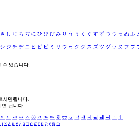
ぎ
し
じ
ち
ぢ
に
ひ
び
ぴ
み
り
う
ぅ
く
ぐ
す
ず
つ
づ
っ
ぬ
ふ
シ
ジ
チ
ヂ
ニ
ヒ
ビ
ピ
ミ
リ
ウ
ゥ
ク
グ
ス
ズ
ツ
ヅ
ッ
ヌ
フ
ブ
할 수 있습니다.
누르시면됩니다.
시면 됩니다.
ㅻ
ㅼ
ㅽ
ㅾ
ㅿ
ㆀ
ㆁ
ㆂ
ㆃ
ㆄ
ㆅ
ㆆ
ㆇ
ㆈ
ㆉ
ㆊ
ㆋ
ㆌ
ㆍ
ㆎ
θ
ι
κ
λ
μ
ν
ξ
ο
π
ρ
σ
τ
υ
φ
χ
ψ
ω