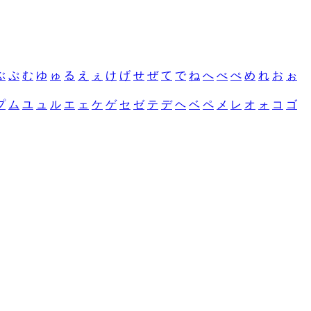
ぶ
ぷ
む
ゆ
ゅ
る
え
ぇ
け
げ
せ
ぜ
て
で
ね
へ
べ
ぺ
め
れ
お
ぉ
プ
ム
ユ
ュ
ル
エ
ェ
ケ
ゲ
セ
ゼ
テ
デ
ヘ
ベ
ペ
メ
レ
オ
ォ
コ
ゴ