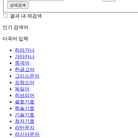
상세검색
결과 내 재검색
인기 검색어
다국어 입력
히라가나
가타카나
중국어
한글고어
그리스문자
프랑스어
독일어
히브리어
괄호기호
학술기호
기술기호
첨자기호
라틴문자
러시아문자