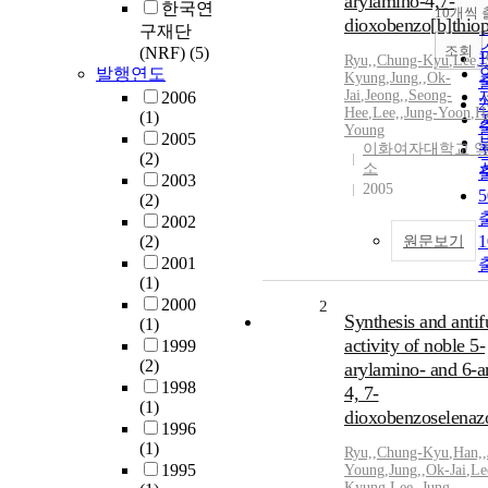
arylamino-4,7-
한국연
10개씩
dioxobenzo[b]thio
구재단
조회
(NRF)
(5)
Ryu,
,
Chung-Kyu
,
Lee,
,
발행연도
Kyung
,
Jung,
,
Ok-
Jai
,
Jeong,
,
Seong-
2006
Hee
,
Lee,
,
Jung-Yoon
,
H
(1)
Young
2005
이화여자대학교 
(2)
소
2003
2005
(2)
2002
(2)
원문보기
2001
(1)
2000
2
Synthesis and antif
(1)
activity of noble 5-
1999
(2)
arylamino- and 6-ar
1998
4, 7-
(1)
dioxobenzoselenaz
1996
(1)
Ryu,
,
Chung-Kyu
,
Han,
,
1995
Young
,
Jung,
,
Ok-Jai
,
Le
Kyung
,
Lee,
,
Jung-