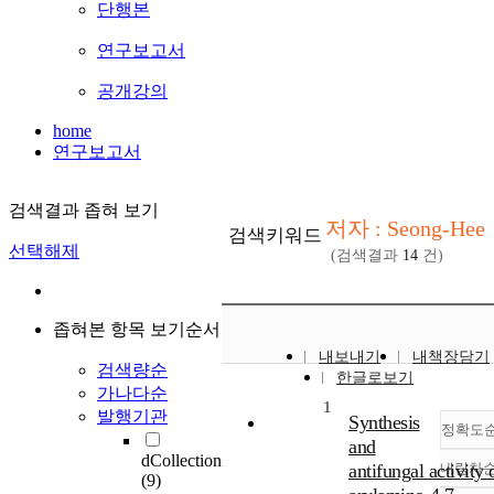
단행본
연구보고서
공개강의
home
연구보고서
검색결과 좁혀 보기
저자 : Seong-Hee
검색키워드
선택해제
(검색결과
14
건)
좁혀본 항목 보기순서
내보내기
내책장담기
검색량순
한글로보기
가나다순
1
발행기관
Synthesis
정확도
and
dCollection
antifungal activity 
내림차
(9)