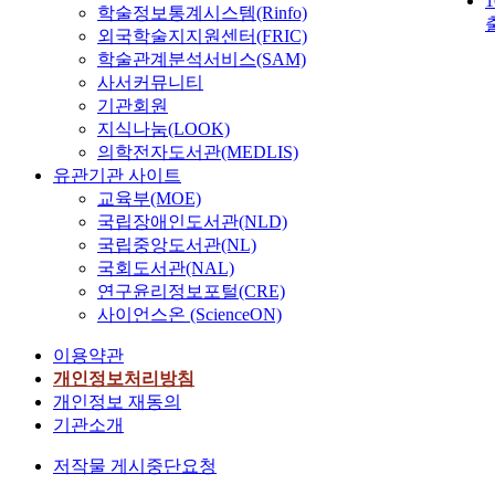
학술정보통계시스템(Rinfo)
외국학술지지원센터(FRIC)
학술관계분석서비스(SAM)
사서커뮤니티
기관회원
지식나눔(LOOK)
의학전자도서관(MEDLIS)
유관기관 사이트
교육부(MOE)
국립장애인도서관(NLD)
국립중앙도서관(NL)
국회도서관(NAL)
연구윤리정보포털(CRE)
사이언스온 (ScienceON)
이용약관
개인정보처리방침
개인정보 재동의
기관소개
저작물 게시중단요청