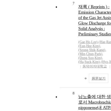
7
재록 ( Reprints ) :
Emission Character
of the Gas Jet Assi
Glow Discharge for
Solid Analysis :
Preliminary Studie
(Gae
,
Ho
,
Lee)
,
(Hae
,
Ra
(Eun
,
Hee
,
Kim)
,
(Seong
,
Shik
,
Kang)
,
(Min
,
Chun
,
Park)
,
(Dong
,
Soo
,
Kim)
,
(Ha
,
Suck
,
Kim)
,
(Hyo
,
J
동덕여자대학교
원문보기
8
납노출에 대한 
로서 Macrobrachi
nipponense내 AT