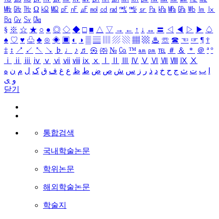
㎒
㎓
㎔
Ω
㏀
㏁
㎊
㎋
㎌
㏖
㏅
㎭
㎮
㎯
㏛
㎩
㎪
㎫
㎬
㏝
㏐
㏓
㏃
㏉
㏜
㏆
§
※
☆
★
○
●
◎
◇
◆
□
■
△
▽
→
←
↑
↓
↔
〓
◁
◀
▷
▶
♤
♠
♡
♥
♧
♣
⊙
◈
▣
◐
◑
▒
▤
▥
▨
▧
▦
▩
♨
☏
☎
☜
☞
¶
†
‡
↕
↗
↙
↖
↘
♭
♩
♪
♬
㉿
㈜
№
㏇
™
㏂
㏘
℡
＃
＆
＊
＠
ª
º
ⅰ
ⅱ
ⅲ
ⅳ
ⅴ
ⅵ
ⅶ
ⅷ
ⅸ
ⅹ
Ⅰ
Ⅱ
Ⅲ
Ⅳ
Ⅴ
Ⅵ
Ⅶ
Ⅷ
Ⅸ
Ⅹ
ا
ب
ت
ث
ج
ح
خ
د
ذ
ر
ز
س
ش
ص
ض
ط
ظ
ع
غ
ف
ق
ک
ل
م
ن
ه
و
ی
닫기
통합검색
국내학술논문
학위논문
해외학술논문
학술지