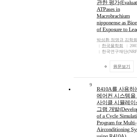
관한 평가(Evaluati
ATPases in
Macrobrachium
nipponense as Bio
of Exposure to Lea
박성환
,
정명규
,
김학
한국물학회
200
한국연구재단(NRF
원문보기
9
R410A를 사용하
에어컨 시스템을
사이클 시뮬레이
그램 개발(Develop
of a Cycle Simulat
Program for Multi-
Airconditioning Sy
using R410A)