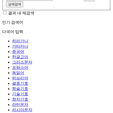
상세검색
결과 내 재검색
인기 검색어
다국어 입력
히라가나
가타카나
중국어
한글고어
그리스문자
프랑스어
독일어
히브리어
괄호기호
학술기호
기술기호
첨자기호
라틴문자
러시아문자