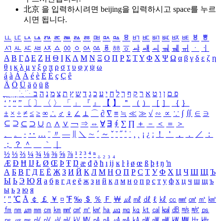
北京 을 입력하시려면
beijing
을 입력하시고 space를 누르
시면 됩니다.
ㅥ
ㅦ
ㅧ
ㅨ
ㅩ
ㅪ
ㅫ
ㅬ
ㅭ
ㅮ
ㅯ
ㅰ
ㅱ
ㅲ
ㅳ
ㅴ
ㅵ
ㅶ
ㅷ
ㅸ
ㅹ
ㅺ
ㅻ
ㅼ
ㅽ
ㅾ
ㅿ
ㆀ
ㆁ
ㆂ
ㆃ
ㆄ
ㆅ
ㆆ
ㆇ
ㆈ
ㆉ
ㆊ
ㆋ
ㆌ
ㆍ
ㆎ
Α
Β
Γ
Δ
Ε
Ζ
Η
Θ
Ι
Κ
Λ
Μ
Ν
Ξ
Ο
Π
Ρ
Σ
Τ
Υ
Φ
Χ
Ψ
Ω
α
β
γ
δ
ε
ζ
η
θ
ι
κ
λ
μ
ν
ξ
ο
π
ρ
σ
τ
υ
φ
χ
ψ
ω
á
à
Á
À
é
è
É
È
ç
Ç
ê
Ä
Ö
Ü
ä
ö
ü
ß
ְ
ֳ
ֲ
ֱ
ָ
ַ
ֵ
ֶ
ִ
ֹ
ּ
ֻ
ׂ
ׁ
ּ
ב
ה
נ
מ
צ
ת
ץ
ש
ד
ג
כ
ע
י
ח
ל
ך
ף
ק
ר
א
ט
ו
ן
ם
פ
‘
’
“
”
〔
〕
〈
〉
「
」
『
』
【
】
＂
（
）
［
］
｛
｝
±
×
÷
≠
≤
≥
∞
∴
♂
♀
∠
⊥
⌒
∂
∇
≡
≒
≪
≫
√
∽
∝
∵
∫
∬
∈
∋
⊆
⊇
⊂
⊃
∪
∩
∧
∨
￢
⇒
⇔
∀
∃
∮
∑
∏
＋
－
＜
＝
＞
、
。
·
‥
…
¨
〃
―
∥
＼
∼
´
～
ˇ
˘
˝
˚
˙
¸
˛
¡
¿
ː
！
＇
，
．
／
：
；
？
＾
＿
｀
｜
½
⅓
⅔
¼
¾
⅛
⅜
⅝
⅞
¹
²
³
⁴
ⁿ
₁
₂
₃
₄
Æ
Ð
Ħ
Ĳ
Ł
Ø
Œ
Þ
Ŧ
Ŋ
æ
đ
ð
ħ
ı
ĳ
ĸ
ŀ
ł
ø
œ
ß
þ
ŧ
ŋ
ŉ
А
Б
В
Г
Д
Е
Ё
Ж
З
И
Й
К
Л
М
Н
О
П
Р
С
Т
У
Ф
Х
Ц
Ч
Ш
Щ
Ъ
Ы
Ь
Э
Ю
Я
а
б
в
г
д
е
ё
ж
з
и
й
к
л
м
н
о
п
р
с
т
у
ф
х
ц
ч
ш
щ
ъ
ы
ь
э
ю
я
′
″
℃
Å
￠
￡
￥
¤
℉
‰
＄
％
Ｆ
￦
㎕
㎖
㎗
ℓ
㎘
㏄
㎣
㎤
㎥
㎦
㎙
㎚
㎛
㎜
㎝
㎞
㎟
㎠
㎡
㎢
㏊
㎍
㎎
㎏
㏏
㎈
㎉
㏈
㎧
㎨
㎰
㎱
㎲
㎳
㎴
㎵
㎶
㎷
㎸
㎹
㎀
㎁
㎂
㎃
㎄
㎺
㎻
㎽
㎾
㎿
㎐
㎑