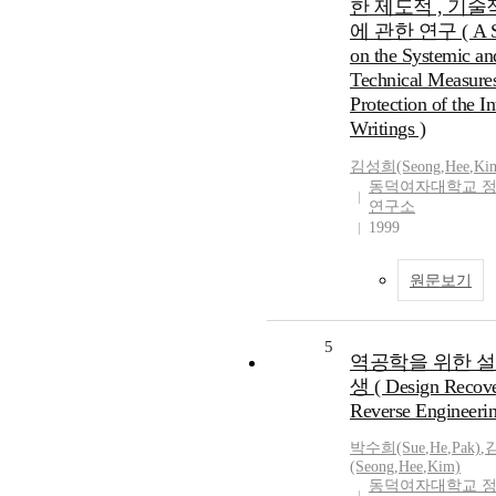
한 제도적 , 기
에 관한 연구 ( A S
on the Systemic an
Technical Measures
Protection of the In
Writings )
김성희(Seong
,
Hee
,
Ki
동덕여자대학교 
연구소
1999
원문보기
5
역공학을 위한 설
생 ( Design Recove
Reverse Engineerin
박수희(Sue
,
He
,
Pak)
,
(Seong
,
Hee
,
Kim)
동덕여자대학교 