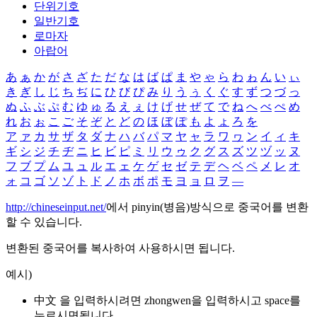
단위기호
일반기호
로마자
아랍어
あ
ぁ
か
が
さ
ざ
た
だ
な
は
ば
ぱ
ま
や
ゃ
ら
わ
ゎ
ん
い
ぃ
き
ぎ
し
じ
ち
ぢ
に
ひ
び
ぴ
み
り
う
ぅ
く
ぐ
す
ず
つ
づ
っ
ぬ
ふ
ぶ
ぷ
む
ゆ
ゅ
る
え
ぇ
け
げ
せ
ぜ
て
で
ね
へ
べ
ぺ
め
れ
お
ぉ
こ
ご
そ
ぞ
と
ど
の
ほ
ぼ
ぽ
も
よ
ょ
ろ
を
ア
ァ
カ
サ
ザ
タ
ダ
ナ
ハ
バ
パ
マ
ヤ
ャ
ラ
ワ
ヮ
ン
イ
ィ
キ
ギ
シ
ジ
チ
ヂ
ニ
ヒ
ビ
ピ
ミ
リ
ウ
ゥ
ク
グ
ス
ズ
ツ
ヅ
ッ
ヌ
フ
ブ
プ
ム
ユ
ュ
ル
エ
ェ
ケ
ゲ
セ
ゼ
テ
デ
ヘ
ベ
ペ
メ
レ
オ
ォ
コ
ゴ
ソ
ゾ
ト
ド
ノ
ホ
ボ
ポ
モ
ヨ
ョ
ロ
ヲ
―
http://chineseinput.net/
에서 pinyin(병음)방식으로 중국어를 변환
할 수 있습니다.
변환된 중국어를 복사하여 사용하시면 됩니다.
예시)
中文 을 입력하시려면
zhongwen
을 입력하시고 space를
누르시면됩니다.