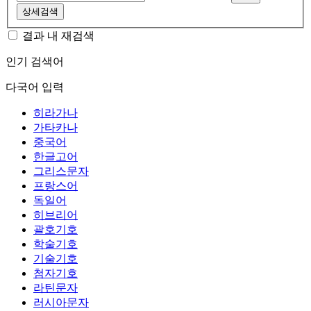
상세검색
결과 내 재검색
인기 검색어
다국어 입력
히라가나
가타카나
중국어
한글고어
그리스문자
프랑스어
독일어
히브리어
괄호기호
학술기호
기술기호
첨자기호
라틴문자
러시아문자