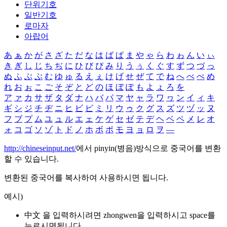
단위기호
일반기호
로마자
아랍어
あ
ぁ
か
が
さ
ざ
た
だ
な
は
ば
ぱ
ま
や
ゃ
ら
わ
ゎ
ん
い
ぃ
き
ぎ
し
じ
ち
ぢ
に
ひ
び
ぴ
み
り
う
ぅ
く
ぐ
す
ず
つ
づ
っ
ぬ
ふ
ぶ
ぷ
む
ゆ
ゅ
る
え
ぇ
け
げ
せ
ぜ
て
で
ね
へ
べ
ぺ
め
れ
お
ぉ
こ
ご
そ
ぞ
と
ど
の
ほ
ぼ
ぽ
も
よ
ょ
ろ
を
ア
ァ
カ
サ
ザ
タ
ダ
ナ
ハ
バ
パ
マ
ヤ
ャ
ラ
ワ
ヮ
ン
イ
ィ
キ
ギ
シ
ジ
チ
ヂ
ニ
ヒ
ビ
ピ
ミ
リ
ウ
ゥ
ク
グ
ス
ズ
ツ
ヅ
ッ
ヌ
フ
ブ
プ
ム
ユ
ュ
ル
エ
ェ
ケ
ゲ
セ
ゼ
テ
デ
ヘ
ベ
ペ
メ
レ
オ
ォ
コ
ゴ
ソ
ゾ
ト
ド
ノ
ホ
ボ
ポ
モ
ヨ
ョ
ロ
ヲ
―
http://chineseinput.net/
에서 pinyin(병음)방식으로 중국어를 변환
할 수 있습니다.
변환된 중국어를 복사하여 사용하시면 됩니다.
예시)
中文 을 입력하시려면
zhongwen
을 입력하시고 space를
누르시면됩니다.