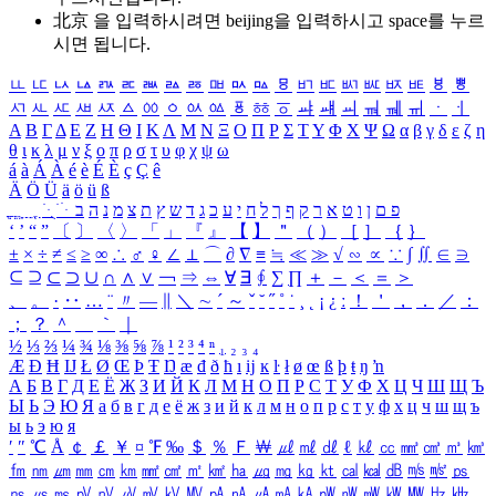
北京 을 입력하시려면
beijing
을 입력하시고 space를 누르
시면 됩니다.
ㅥ
ㅦ
ㅧ
ㅨ
ㅩ
ㅪ
ㅫ
ㅬ
ㅭ
ㅮ
ㅯ
ㅰ
ㅱ
ㅲ
ㅳ
ㅴ
ㅵ
ㅶ
ㅷ
ㅸ
ㅹ
ㅺ
ㅻ
ㅼ
ㅽ
ㅾ
ㅿ
ㆀ
ㆁ
ㆂ
ㆃ
ㆄ
ㆅ
ㆆ
ㆇ
ㆈ
ㆉ
ㆊ
ㆋ
ㆌ
ㆍ
ㆎ
Α
Β
Γ
Δ
Ε
Ζ
Η
Θ
Ι
Κ
Λ
Μ
Ν
Ξ
Ο
Π
Ρ
Σ
Τ
Υ
Φ
Χ
Ψ
Ω
α
β
γ
δ
ε
ζ
η
θ
ι
κ
λ
μ
ν
ξ
ο
π
ρ
σ
τ
υ
φ
χ
ψ
ω
á
à
Á
À
é
è
É
È
ç
Ç
ê
Ä
Ö
Ü
ä
ö
ü
ß
ְ
ֳ
ֲ
ֱ
ָ
ַ
ֵ
ֶ
ִ
ֹ
ּ
ֻ
ׂ
ׁ
ּ
ב
ה
נ
מ
צ
ת
ץ
ש
ד
ג
כ
ע
י
ח
ל
ך
ף
ק
ר
א
ט
ו
ן
ם
פ
‘
’
“
”
〔
〕
〈
〉
「
」
『
』
【
】
＂
（
）
［
］
｛
｝
±
×
÷
≠
≤
≥
∞
∴
♂
♀
∠
⊥
⌒
∂
∇
≡
≒
≪
≫
√
∽
∝
∵
∫
∬
∈
∋
⊆
⊇
⊂
⊃
∪
∩
∧
∨
￢
⇒
⇔
∀
∃
∮
∑
∏
＋
－
＜
＝
＞
、
。
·
‥
…
¨
〃
―
∥
＼
∼
´
～
ˇ
˘
˝
˚
˙
¸
˛
¡
¿
ː
！
＇
，
．
／
：
；
？
＾
＿
｀
｜
½
⅓
⅔
¼
¾
⅛
⅜
⅝
⅞
¹
²
³
⁴
ⁿ
₁
₂
₃
₄
Æ
Ð
Ħ
Ĳ
Ł
Ø
Œ
Þ
Ŧ
Ŋ
æ
đ
ð
ħ
ı
ĳ
ĸ
ŀ
ł
ø
œ
ß
þ
ŧ
ŋ
ŉ
А
Б
В
Г
Д
Е
Ё
Ж
З
И
Й
К
Л
М
Н
О
П
Р
С
Т
У
Ф
Х
Ц
Ч
Ш
Щ
Ъ
Ы
Ь
Э
Ю
Я
а
б
в
г
д
е
ё
ж
з
и
й
к
л
м
н
о
п
р
с
т
у
ф
х
ц
ч
ш
щ
ъ
ы
ь
э
ю
я
′
″
℃
Å
￠
￡
￥
¤
℉
‰
＄
％
Ｆ
￦
㎕
㎖
㎗
ℓ
㎘
㏄
㎣
㎤
㎥
㎦
㎙
㎚
㎛
㎜
㎝
㎞
㎟
㎠
㎡
㎢
㏊
㎍
㎎
㎏
㏏
㎈
㎉
㏈
㎧
㎨
㎰
㎱
㎲
㎳
㎴
㎵
㎶
㎷
㎸
㎹
㎀
㎁
㎂
㎃
㎄
㎺
㎻
㎽
㎾
㎿
㎐
㎑