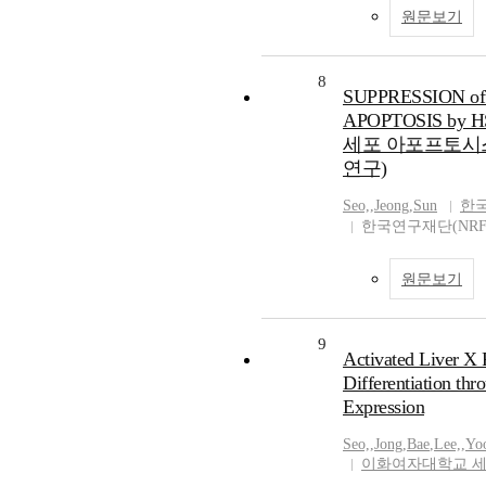
원문보기
8
SUPPRESSION o
APOPTOSIS by
세포 아포프토시스
연구)
Seo,
,
Jeong
,
Sun
한
한국연구재단(NRF
원문보기
9
Activated Liver X 
Differentiation th
Expression
Seo,
,
Jong
,
Bae
,
Lee,
,
Yo
이화여자대학교 