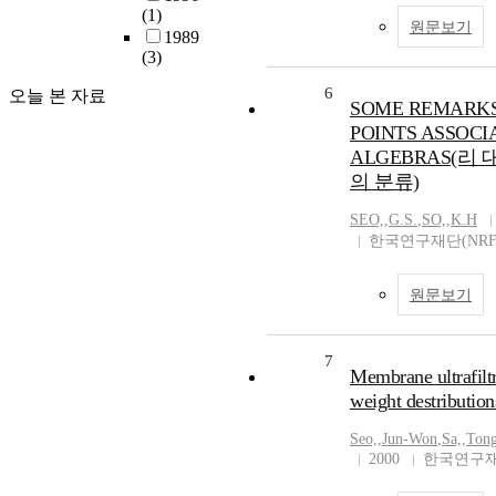
(1)
원문보기
1989
(3)
6
오늘 본 자료
SOME REMARKS
POINTS ASSOCI
ALGEBRAS(리 
의 분류)
SEO,
,
G.S.
,
SO,
,
K.H
한국연구재단(NRF
원문보기
7
Membrane ultrafiltr
weight destribution
Seo,
,
Jun-Won
,
Sa,
,
Ton
2000
한국연구재