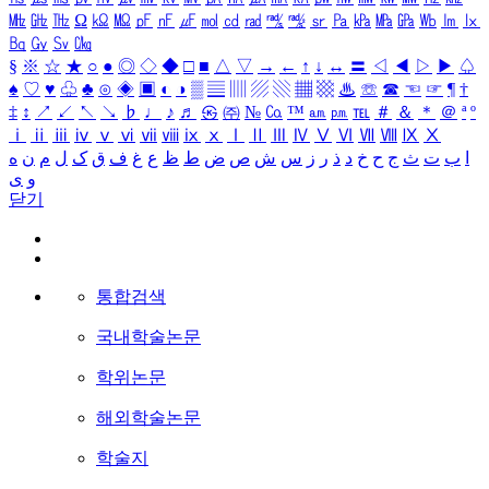
㎒
㎓
㎔
Ω
㏀
㏁
㎊
㎋
㎌
㏖
㏅
㎭
㎮
㎯
㏛
㎩
㎪
㎫
㎬
㏝
㏐
㏓
㏃
㏉
㏜
㏆
§
※
☆
★
○
●
◎
◇
◆
□
■
△
▽
→
←
↑
↓
↔
〓
◁
◀
▷
▶
♤
♠
♡
♥
♧
♣
⊙
◈
▣
◐
◑
▒
▤
▥
▨
▧
▦
▩
♨
☏
☎
☜
☞
¶
†
‡
↕
↗
↙
↖
↘
♭
♩
♪
♬
㉿
㈜
№
㏇
™
㏂
㏘
℡
＃
＆
＊
＠
ª
º
ⅰ
ⅱ
ⅲ
ⅳ
ⅴ
ⅵ
ⅶ
ⅷ
ⅸ
ⅹ
Ⅰ
Ⅱ
Ⅲ
Ⅳ
Ⅴ
Ⅵ
Ⅶ
Ⅷ
Ⅸ
Ⅹ
ا
ب
ت
ث
ج
ح
خ
د
ذ
ر
ز
س
ش
ص
ض
ط
ظ
ع
غ
ف
ق
ک
ل
م
ن
ه
و
ی
닫기
통합검색
국내학술논문
학위논문
해외학술논문
학술지