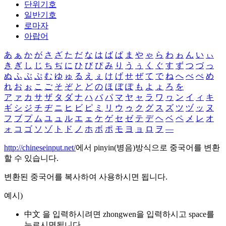
단위기호
일반기호
로마자
아랍어
あ
ぁ
か
が
さ
ざ
た
だ
な
は
ば
ぱ
ま
や
ゃ
ら
わ
ゎ
ん
い
ぃ
き
ぎ
し
じ
ち
ぢ
に
ひ
び
ぴ
み
り
う
ぅ
く
ぐ
す
ず
つ
づ
っ
ぬ
ふ
ぶ
ぷ
む
ゆ
ゅ
る
え
ぇ
け
げ
せ
ぜ
て
で
ね
へ
べ
ぺ
め
れ
お
ぉ
こ
ご
そ
ぞ
と
ど
の
ほ
ぼ
ぽ
も
よ
ょ
ろ
を
ア
ァ
カ
サ
ザ
タ
ダ
ナ
ハ
バ
パ
マ
ヤ
ャ
ラ
ワ
ヮ
ン
イ
ィ
キ
ギ
シ
ジ
チ
ヂ
ニ
ヒ
ビ
ピ
ミ
リ
ウ
ゥ
ク
グ
ス
ズ
ツ
ヅ
ッ
ヌ
フ
ブ
プ
ム
ユ
ュ
ル
エ
ェ
ケ
ゲ
セ
ゼ
テ
デ
ヘ
ベ
ペ
メ
レ
オ
ォ
コ
ゴ
ソ
ゾ
ト
ド
ノ
ホ
ボ
ポ
モ
ヨ
ョ
ロ
ヲ
―
http://chineseinput.net/
에서 pinyin(병음)방식으로 중국어를 변환
할 수 있습니다.
변환된 중국어를 복사하여 사용하시면 됩니다.
예시)
中文 을 입력하시려면
zhongwen
을 입력하시고 space를
누르시면됩니다.