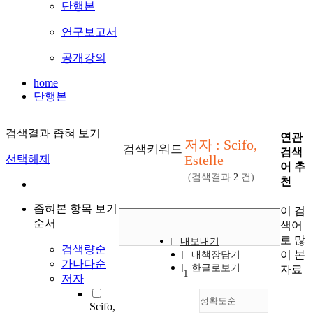
단행본
연구보고서
공개강의
home
단행본
검색결과 좁혀 보기
연관
저자 : Scifo,
검색키워드
검색
Estelle
선택해제
어 추
(검색결과
2
건)
천
좁혀본 항목 보기
이 검
순서
색어
로 많
내보내기
검색량순
이 본
내책장담기
가나다순
한글로보기
자료
1
저자
정확도순
Scifo,