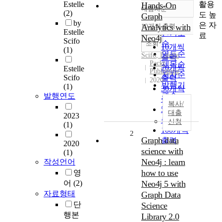
활용
Estelle
Hands-On
내림차순
정확도
(2)
도 높
Graph
순
by
은 자
10개씩 출력
Analytics with
내림차순
Estelle
인기도
료
Neo4j
Scifo
순
조회
10개씩
(1)
연도순
Scifo
, Estelle
출력
Packt
제목순
20개씩
Estelle
Publishing
저자순
Scifo
출력
2020
발행기
(1)
30개씩
관순
발행연도
출력
복사/
50개씩
대출
2023
출력
신청
(1)
100개씩
2
Graph data
출력
2020
science with
(1)
Neo4j : learn
작성언어
how to use
영
어
(2)
Neo4j 5 with
자료형태
Graph Data
단
Science
행본
Library 2.0