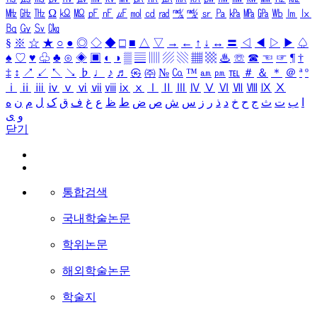
㎒
㎓
㎔
Ω
㏀
㏁
㎊
㎋
㎌
㏖
㏅
㎭
㎮
㎯
㏛
㎩
㎪
㎫
㎬
㏝
㏐
㏓
㏃
㏉
㏜
㏆
§
※
☆
★
○
●
◎
◇
◆
□
■
△
▽
→
←
↑
↓
↔
〓
◁
◀
▷
▶
♤
♠
♡
♥
♧
♣
⊙
◈
▣
◐
◑
▒
▤
▥
▨
▧
▦
▩
♨
☏
☎
☜
☞
¶
†
‡
↕
↗
↙
↖
↘
♭
♩
♪
♬
㉿
㈜
№
㏇
™
㏂
㏘
℡
＃
＆
＊
＠
ª
º
ⅰ
ⅱ
ⅲ
ⅳ
ⅴ
ⅵ
ⅶ
ⅷ
ⅸ
ⅹ
Ⅰ
Ⅱ
Ⅲ
Ⅳ
Ⅴ
Ⅵ
Ⅶ
Ⅷ
Ⅸ
Ⅹ
ا
ب
ت
ث
ج
ح
خ
د
ذ
ر
ز
س
ش
ص
ض
ط
ظ
ع
غ
ف
ق
ک
ل
م
ن
ه
و
ی
닫기
통합검색
국내학술논문
학위논문
해외학술논문
학술지