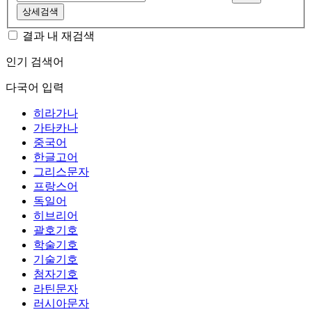
상세검색
결과 내 재검색
인기 검색어
다국어 입력
히라가나
가타카나
중국어
한글고어
그리스문자
프랑스어
독일어
히브리어
괄호기호
학술기호
기술기호
첨자기호
라틴문자
러시아문자