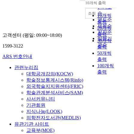
순
10개씩 출력
내림차순
인기도
순
조회
10개씩
연도순
출력
제목순
20개씩
저자순
출력
고객센터 (평일: 09:00~18:00)
발행기
30개씩
관순
1599-3122
출력
50개씩
ARS 번호안내
출력
100개씩
관련누리집
출력
대학공개강의(KOCW)
학술정보통계시스템(Rinfo)
외국학술지지원센터(FRIC)
학술관계분석서비스(SAM)
사서커뮤니티
기관회원
지식나눔(LOOK)
의학전자도서관(MEDLIS)
유관기관 사이트
교육부(MOE)