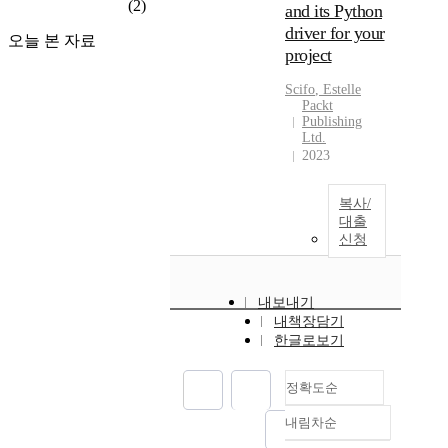
(2)
and its Python
driver for your
오늘 본 자료
project
Scifo
, Estelle
Packt
Publishing
Ltd.
2023
복사/
대출
신청
내보내기
내책장담기
한글로보기
정확도순
내림차순
정확도