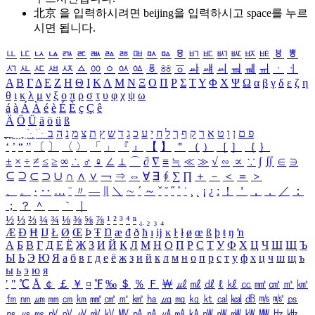
北京 을 입력하시려면
beijing
을 입력하시고 space를 누르
시면 됩니다.
ㅥ
ㅦ
ㅧ
ㅨ
ㅩ
ㅪ
ㅫ
ㅬ
ㅭ
ㅮ
ㅯ
ㅰ
ㅱ
ㅲ
ㅳ
ㅴ
ㅵ
ㅶ
ㅷ
ㅸ
ㅹ
ㅺ
ㅻ
ㅼ
ㅽ
ㅾ
ㅿ
ㆀ
ㆁ
ㆂ
ㆃ
ㆄ
ㆅ
ㆆ
ㆇ
ㆈ
ㆉ
ㆊ
ㆋ
ㆌ
ㆍ
ㆎ
Α
Β
Γ
Δ
Ε
Ζ
Η
Θ
Ι
Κ
Λ
Μ
Ν
Ξ
Ο
Π
Ρ
Σ
Τ
Υ
Φ
Χ
Ψ
Ω
α
β
γ
δ
ε
ζ
η
θ
ι
κ
λ
μ
ν
ξ
ο
π
ρ
σ
τ
υ
φ
χ
ψ
ω
á
à
Á
À
é
è
É
È
ç
Ç
ê
Ä
Ö
Ü
ä
ö
ü
ß
ְ
ֳ
ֲ
ֱ
ָ
ַ
ֵ
ֶ
ִ
ֹ
ּ
ֻ
ׂ
ׁ
ּ
ב
ה
נ
מ
צ
ת
ץ
ש
ד
ג
כ
ע
י
ח
ל
ך
ף
ק
ר
א
ט
ו
ן
ם
פ
‘
’
“
”
〔
〕
〈
〉
「
」
『
』
【
】
＂
（
）
［
］
｛
｝
±
×
÷
≠
≤
≥
∞
∴
♂
♀
∠
⊥
⌒
∂
∇
≡
≒
≪
≫
√
∽
∝
∵
∫
∬
∈
∋
⊆
⊇
⊂
⊃
∪
∩
∧
∨
￢
⇒
⇔
∀
∃
∮
∑
∏
＋
－
＜
＝
＞
、
。
·
‥
…
¨
〃
―
∥
＼
∼
´
～
ˇ
˘
˝
˚
˙
¸
˛
¡
¿
ː
！
＇
，
．
／
：
；
？
＾
＿
｀
｜
½
⅓
⅔
¼
¾
⅛
⅜
⅝
⅞
¹
²
³
⁴
ⁿ
₁
₂
₃
₄
Æ
Ð
Ħ
Ĳ
Ł
Ø
Œ
Þ
Ŧ
Ŋ
æ
đ
ð
ħ
ı
ĳ
ĸ
ŀ
ł
ø
œ
ß
þ
ŧ
ŋ
ŉ
А
Б
В
Г
Д
Е
Ё
Ж
З
И
Й
К
Л
М
Н
О
П
Р
С
Т
У
Ф
Х
Ц
Ч
Ш
Щ
Ъ
Ы
Ь
Э
Ю
Я
а
б
в
г
д
е
ё
ж
з
и
й
к
л
м
н
о
п
р
с
т
у
ф
х
ц
ч
ш
щ
ъ
ы
ь
э
ю
я
′
″
℃
Å
￠
￡
￥
¤
℉
‰
＄
％
Ｆ
￦
㎕
㎖
㎗
ℓ
㎘
㏄
㎣
㎤
㎥
㎦
㎙
㎚
㎛
㎜
㎝
㎞
㎟
㎠
㎡
㎢
㏊
㎍
㎎
㎏
㏏
㎈
㎉
㏈
㎧
㎨
㎰
㎱
㎲
㎳
㎴
㎵
㎶
㎷
㎸
㎹
㎀
㎁
㎂
㎃
㎄
㎺
㎻
㎽
㎾
㎿
㎐
㎑