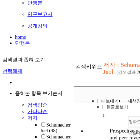
단행본
연구보고서
공개강의
home
단행본
검색결과 좁혀 보기
저자 : Schuma
검색키워드
Jeol
선택해제
(검색결과
7
좁혀본 항목 보기순서
내보내기
내책
검색량순
한글로보기
가나다순
1
저자
정확
Schumacher,
Prospective p
Joel
(98)
내림
Schumacher,
and peer revie