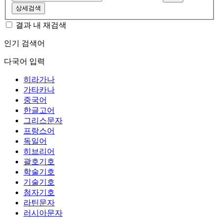
상세검색
결과 내 재검색
인기 검색어
다국어 입력
히라가나
가타카나
중국어
한글고어
그리스문자
프랑스어
독일어
히브리어
괄호기호
학술기호
기술기호
첨자기호
라틴문자
러시아문자