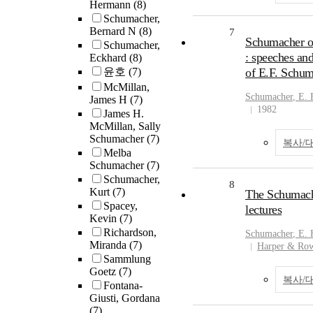
Hermann
(8)
Schumacher,
Bernard N
(8)
7
Schumacher o
Schumacher,
: speeches and
Eckhard
(8)
윤호
(7)
of E.F. Schu
McMillan,
Schumacher
, E. 
James H
(7)
1982
James H.
McMillan, Sally
Schumacher
(7)
복사/
Melba
Schumacher
(7)
Schumacher,
8
Kurt
(7)
The Schumac
Spacey,
lectures
Kevin
(7)
Richardson,
Schumacher
, E. 
Miranda
(7)
Harper & Ro
Sammlung
Goetz
(7)
복사/
Fontana-
Giusti, Gordana
(7)