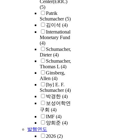
Center(ERIC)
(5)
Patrik
Schumacher
(5)
김이석
(4)
International
Monetary Fund
(4)
Schumacher,
Dieter
(4)
Schumacher,
Thomas L
(4)
Ginsberg,
Allen
(4)
[by] E. F.
Schumacher
(4)
박경한
(4)
보성어학연
구회
(4)
IMF
(4)
양희준
(4)
발행연도
2026
(2)