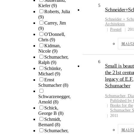
Sutherland,
Kiefer
(9)
5
Schneider+Sc
Roberts, Julia
(9)
Schneider +
Sch
Carrey, Jim
Architekten
(9)
Prestel
201
O'Donnell,
Chris
(9)
복사/
Kidman,
Nicole
(9)
Schumacher,
6
Ralph
(9)
Small is beaut
Schünke,
the 21st centur
Michael
(9)
legacy of E.F.
Ernst
Schumacher
(8)
Schumacher
Schumacher
, Di
Schwarzenegger,
Published by
Arnold
(8)
Books for the
Schick,
Schumacher S
George B
(8)
2011
Schmidt,
Bernard
(8)
복사/
Schumacher,