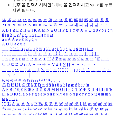
北京 을 입력하시려면
beijing
을 입력하시고 space를 누르
시면 됩니다.
ㅥ
ㅦ
ㅧ
ㅨ
ㅩ
ㅪ
ㅫ
ㅬ
ㅭ
ㅮ
ㅯ
ㅰ
ㅱ
ㅲ
ㅳ
ㅴ
ㅵ
ㅶ
ㅷ
ㅸ
ㅹ
ㅺ
ㅻ
ㅼ
ㅽ
ㅾ
ㅿ
ㆀ
ㆁ
ㆂ
ㆃ
ㆄ
ㆅ
ㆆ
ㆇ
ㆈ
ㆉ
ㆊ
ㆋ
ㆌ
ㆍ
ㆎ
Α
Β
Γ
Δ
Ε
Ζ
Η
Θ
Ι
Κ
Λ
Μ
Ν
Ξ
Ο
Π
Ρ
Σ
Τ
Υ
Φ
Χ
Ψ
Ω
α
β
γ
δ
ε
ζ
η
θ
ι
κ
λ
μ
ν
ξ
ο
π
ρ
σ
τ
υ
φ
χ
ψ
ω
á
à
Á
À
é
è
É
È
ç
Ç
ê
Ä
Ö
Ü
ä
ö
ü
ß
ְ
ֳ
ֲ
ֱ
ָ
ַ
ֵ
ֶ
ִ
ֹ
ּ
ֻ
ׂ
ׁ
ּ
ב
ה
נ
מ
צ
ת
ץ
ש
ד
ג
כ
ע
י
ח
ל
ך
ף
ק
ר
א
ט
ו
ן
ם
פ
‘
’
“
”
〔
〕
〈
〉
「
」
『
』
【
】
＂
（
）
［
］
｛
｝
±
×
÷
≠
≤
≥
∞
∴
♂
♀
∠
⊥
⌒
∂
∇
≡
≒
≪
≫
√
∽
∝
∵
∫
∬
∈
∋
⊆
⊇
⊂
⊃
∪
∩
∧
∨
￢
⇒
⇔
∀
∃
∮
∑
∏
＋
－
＜
＝
＞
、
。
·
‥
…
¨
〃
―
∥
＼
∼
´
～
ˇ
˘
˝
˚
˙
¸
˛
¡
¿
ː
！
＇
，
．
／
：
；
？
＾
＿
｀
｜
½
⅓
⅔
¼
¾
⅛
⅜
⅝
⅞
¹
²
³
⁴
ⁿ
₁
₂
₃
₄
Æ
Ð
Ħ
Ĳ
Ł
Ø
Œ
Þ
Ŧ
Ŋ
æ
đ
ð
ħ
ı
ĳ
ĸ
ŀ
ł
ø
œ
ß
þ
ŧ
ŋ
ŉ
А
Б
В
Г
Д
Е
Ё
Ж
З
И
Й
К
Л
М
Н
О
П
Р
С
Т
У
Ф
Х
Ц
Ч
Ш
Щ
Ъ
Ы
Ь
Э
Ю
Я
а
б
в
г
д
е
ё
ж
з
и
й
к
л
м
н
о
п
р
с
т
у
ф
х
ц
ч
ш
щ
ъ
ы
ь
э
ю
я
′
″
℃
Å
￠
￡
￥
¤
℉
‰
＄
％
Ｆ
￦
㎕
㎖
㎗
ℓ
㎘
㏄
㎣
㎤
㎥
㎦
㎙
㎚
㎛
㎜
㎝
㎞
㎟
㎠
㎡
㎢
㏊
㎍
㎎
㎏
㏏
㎈
㎉
㏈
㎧
㎨
㎰
㎱
㎲
㎳
㎴
㎵
㎶
㎷
㎸
㎹
㎀
㎁
㎂
㎃
㎄
㎺
㎻
㎽
㎾
㎿
㎐
㎑