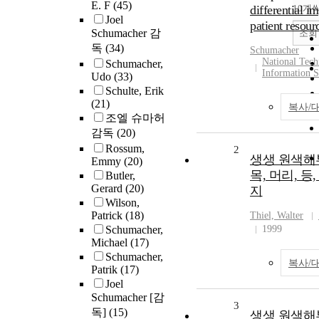
E. F
(45)
differential i
10개
Joel
patient resour
Schumacher 감
조회
독
(34)
Schumacher
National Tech
Schumacher,
Information S
Udo
(33)
Schulte, Erik
(21)
복사/
조엘 슈마허
감독
(20)
Rossum,
2
생생 원색해부학
Emmy
(20)
목, 머리, 등,
Butler,
Gerard
(20)
지
Wilson,
Patrick
(18)
Thiel, Walter
Schumacher,
1999
Michael
(17)
Schumacher,
복사/
Patrik
(17)
Joel
Schumacher [감
3
독]
(15)
생생 원색해부학