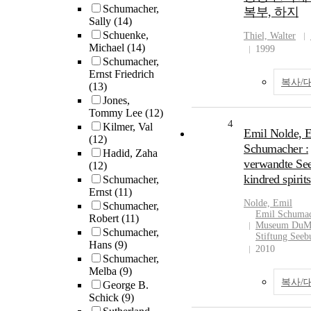
Schumacher,
복부, 하지
Sally
(14)
Schuenke,
Thiel, Walter
Michael
(14)
1999
Schumacher,
Ernst Friedrich
복사/
(13)
Jones,
Tommy Lee
(12)
4
Kilmer, Val
Emil Nolde, 
(12)
Schumacher :
Hadid, Zaha
verwandte See
(12)
kindred spirits
Schumacher,
Ernst
(11)
Nolde, Emil
Schumacher,
Emil Schuma
Robert
(11)
Museum DuMo
Schumacher,
Stiftung Seeb
Hans
(9)
2010
Schumacher,
Melba
(9)
복사/
George B.
Schick
(9)