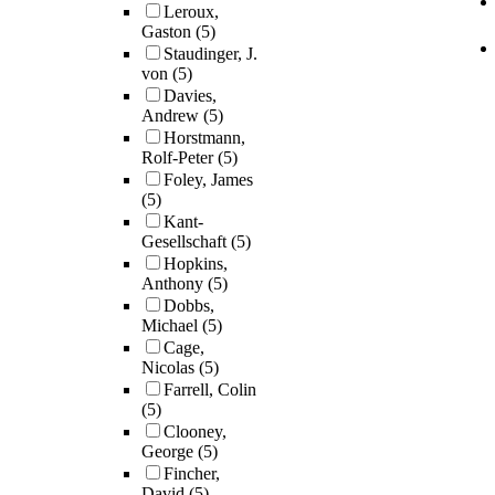
Leroux,
Gaston
(5)
Staudinger, J.
von
(5)
Davies,
Andrew
(5)
Horstmann,
Rolf-Peter
(5)
Foley, James
(5)
Kant-
Gesellschaft
(5)
Hopkins,
Anthony
(5)
Dobbs,
Michael
(5)
Cage,
Nicolas
(5)
Farrell, Colin
(5)
Clooney,
George
(5)
Fincher,
David
(5)