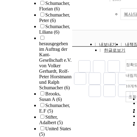
Schumacher,
Florian
(6)
복사/
Schumacher,
Peter
(6)
Schumacher,
Liliana
(6)
herausgegeben
내보내기
내책
im Auftrag der
한글로보기
Kant-
Gesellschaft e.V.
정확
von Volker
Gerhardt, Rolf-
내림
Peter Horstmann
und Ralph
10개
Schumacher
(6)
Brooks,
조회
Susan A
(6)
Schumacher,
E.F
(5)
Stifter,
Adalbert
(5)
United States
(5)