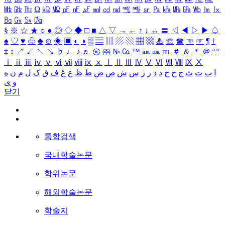
㎒
㎓
㎔
Ω
㏀
㏁
㎊
㎋
㎌
㏖
㏅
㎭
㎮
㎯
㏛
㎩
㎪
㎫
㎬
㏝
㏐
㏓
㏃
㏉
㏜
㏆
§
※
☆
★
○
●
◎
◇
◆
□
■
△
▽
→
←
↑
↓
↔
〓
◁
◀
▷
▶
♤
♠
♡
♥
♧
♣
⊙
◈
▣
◐
◑
▒
▤
▥
▨
▧
▦
▩
♨
☏
☎
☜
☞
¶
†
‡
↕
↗
↙
↖
↘
♭
♩
♪
♬
㉿
㈜
№
㏇
™
㏂
㏘
℡
＃
＆
＊
＠
ª
º
ⅰ
ⅱ
ⅲ
ⅳ
ⅴ
ⅵ
ⅶ
ⅷ
ⅸ
ⅹ
Ⅰ
Ⅱ
Ⅲ
Ⅳ
Ⅴ
Ⅵ
Ⅶ
Ⅷ
Ⅸ
Ⅹ
ا
ب
ت
ث
ج
ح
خ
د
ذ
ر
ز
س
ش
ص
ض
ط
ظ
ع
غ
ف
ق
ک
ل
م
ن
ه
و
ی
닫기
통합검색
국내학술논문
학위논문
해외학술논문
학술지