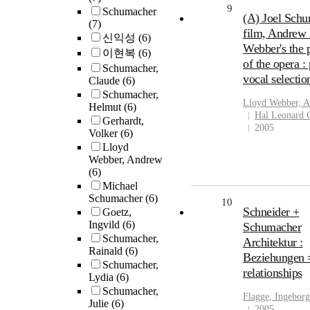
9
Schumacher
(A) Joel Sch
(7)
film, Andrew
신익성
(6)
Webber's the
이현복
(6)
of the opera :
Schumacher,
vocal selectio
Claude
(6)
Schumacher,
Lloyd Webber, 
Helmut
(6)
Hal Leonard 
Gerhardt,
2005
Volker
(6)
Lloyd
Webber, Andrew
(6)
Michael
Schumacher
(6)
10
Schneider +
Goetz,
Ingvild
(6)
Schumacher
Schumacher,
Architektur :
Rainald
(6)
Beziehungen 
Schumacher,
relationships
Lydia
(6)
Schumacher,
Flagge, Ingeborg
Julie
(6)
2005