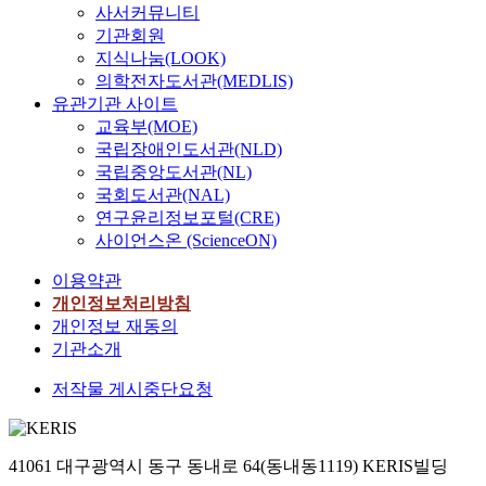
사서커뮤니티
기관회원
지식나눔(LOOK)
의학전자도서관(MEDLIS)
유관기관 사이트
교육부(MOE)
국립장애인도서관(NLD)
국립중앙도서관(NL)
국회도서관(NAL)
연구윤리정보포털(CRE)
사이언스온 (ScienceON)
이용약관
개인정보처리방침
개인정보 재동의
기관소개
저작물 게시중단요청
41061 대구광역시 동구 동내로 64(동내동1119) KERIS빌딩