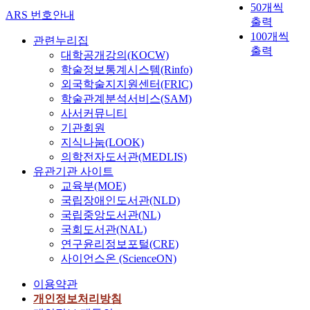
50개씩
ARS 번호안내
출력
100개씩
관련누리집
출력
대학공개강의(KOCW)
학술정보통계시스템(Rinfo)
외국학술지지원센터(FRIC)
학술관계분석서비스(SAM)
사서커뮤니티
기관회원
지식나눔(LOOK)
의학전자도서관(MEDLIS)
유관기관 사이트
교육부(MOE)
국립장애인도서관(NLD)
국립중앙도서관(NL)
국회도서관(NAL)
연구윤리정보포털(CRE)
사이언스온 (ScienceON)
이용약관
개인정보처리방침