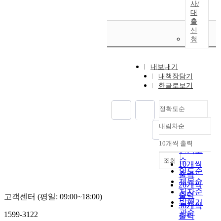
사/
대
출
신
청
내보내기
내책장담기
한글로보기
정확도순
내림차순
정확도
순
10개씩 출력
내림차순
인기도
순
조회
10개씩
연도순
출력
제목순
20개씩
저자순
출력
고객센터 (평일: 09:00~18:00)
발행기
30개씩
관순
1599-3122
출력