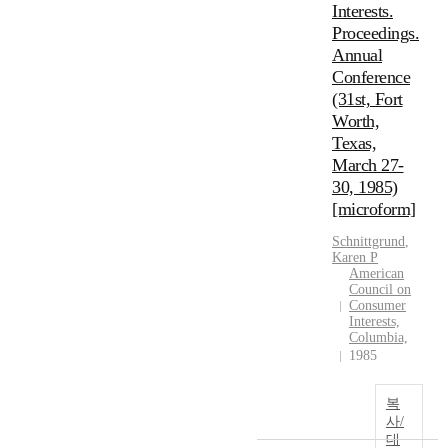
Interests.
Proceedings.
Annual
Conference
(31st, Fort
Worth,
Texas,
March 27-
30, 1985)
[microform]
Schnittgrund
,
Karen P
American
Council on
Consumer
Interests,
Columbia,
1985
복
사/
대