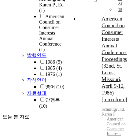
3
신
Karen P., Ed
청
(1)
American
American
Council on
Council on
Consumer
Consumer
Interests
Annual
Interests
Conference
Annual
(1)
Conference.
발행연도
Proceedings
1986
(5)
(32nd, St.
1985
(4)
Louis,
1976
(1)
Missouri,
작성언어
April 9-12,
영어
(10)
1986)
자료형태
[microform]
단행본
(10)
Schnittgrund
,
Karen P
오늘 본 자료
American
Council on
Consumer
Interests