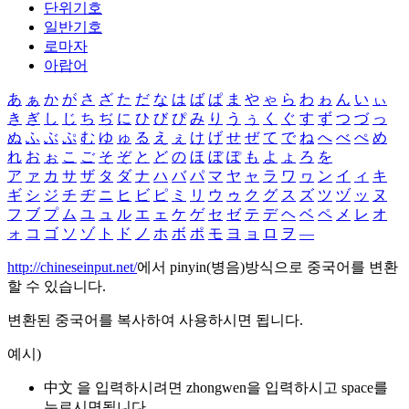
단위기호
일반기호
로마자
아랍어
あ
ぁ
か
が
さ
ざ
た
だ
な
は
ば
ぱ
ま
や
ゃ
ら
わ
ゎ
ん
い
ぃ
き
ぎ
し
じ
ち
ぢ
に
ひ
び
ぴ
み
り
う
ぅ
く
ぐ
す
ず
つ
づ
っ
ぬ
ふ
ぶ
ぷ
む
ゆ
ゅ
る
え
ぇ
け
げ
せ
ぜ
て
で
ね
へ
べ
ぺ
め
れ
お
ぉ
こ
ご
そ
ぞ
と
ど
の
ほ
ぼ
ぽ
も
よ
ょ
ろ
を
ア
ァ
カ
サ
ザ
タ
ダ
ナ
ハ
バ
パ
マ
ヤ
ャ
ラ
ワ
ヮ
ン
イ
ィ
キ
ギ
シ
ジ
チ
ヂ
ニ
ヒ
ビ
ピ
ミ
リ
ウ
ゥ
ク
グ
ス
ズ
ツ
ヅ
ッ
ヌ
フ
ブ
プ
ム
ユ
ュ
ル
エ
ェ
ケ
ゲ
セ
ゼ
テ
デ
ヘ
ベ
ペ
メ
レ
オ
ォ
コ
ゴ
ソ
ゾ
ト
ド
ノ
ホ
ボ
ポ
モ
ヨ
ョ
ロ
ヲ
―
http://chineseinput.net/
에서 pinyin(병음)방식으로 중국어를 변환
할 수 있습니다.
변환된 중국어를 복사하여 사용하시면 됩니다.
예시)
中文 을 입력하시려면
zhongwen
을 입력하시고 space를
누르시면됩니다.