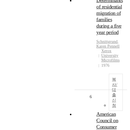
Determinants
of residential
migration of
families
during a five
year period
Schnittgrund
,
Karen Pennell
Xerox
University
Microfilms
1976
복
사/
대
출
6
신
청
American
Council on
Consumer