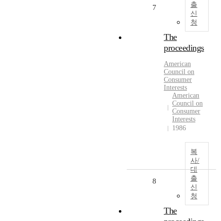
출
7
신
청
The
proceedings
American
Council on
Consumer
Interests
American
Council on
Consumer
Interests
1986
복
사/
대
출
8
신
청
The