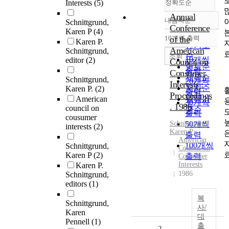
Interests
(5)
정확도순
Annual
내림차순
Schnittgrund,
정확도
Conference
Karen P
(4)
순
10개씩 출력
of the
Karen P.
내림차순
인기도
American
Schnittgrund,
순
조회
10개씩
editor
(2)
Council on
연도순
출력
Consumer
제목순
Schnittgrund,
20개씩
Interests :
저자순
Karen P.
(2)
출력
Proceedings
American
발행기
30개씩
. 1986
council on
관순
출력
cousumer
Schnittgrund
50개씩
,
interests
(2)
Karen P
출력
American
100개씩
Schnittgrund,
Council on
Karen P
(2)
출력
Consumer
Interests
Karen P.
1986
Schnittgrund,
editors
(1)
복
Schnittgrund,
사/
Karen
대
Pennell
(1)
출
2