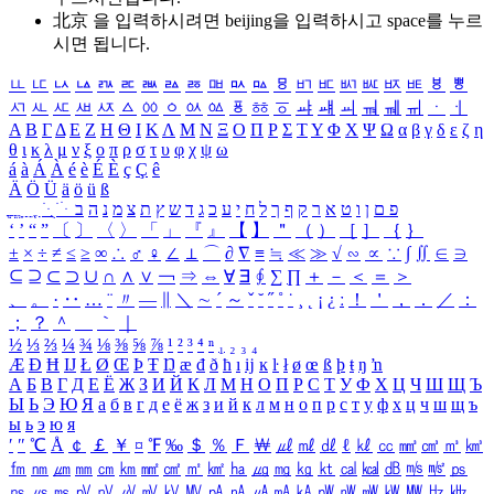
北京 을 입력하시려면
beijing
을 입력하시고 space를 누르
시면 됩니다.
ㅥ
ㅦ
ㅧ
ㅨ
ㅩ
ㅪ
ㅫ
ㅬ
ㅭ
ㅮ
ㅯ
ㅰ
ㅱ
ㅲ
ㅳ
ㅴ
ㅵ
ㅶ
ㅷ
ㅸ
ㅹ
ㅺ
ㅻ
ㅼ
ㅽ
ㅾ
ㅿ
ㆀ
ㆁ
ㆂ
ㆃ
ㆄ
ㆅ
ㆆ
ㆇ
ㆈ
ㆉ
ㆊ
ㆋ
ㆌ
ㆍ
ㆎ
Α
Β
Γ
Δ
Ε
Ζ
Η
Θ
Ι
Κ
Λ
Μ
Ν
Ξ
Ο
Π
Ρ
Σ
Τ
Υ
Φ
Χ
Ψ
Ω
α
β
γ
δ
ε
ζ
η
θ
ι
κ
λ
μ
ν
ξ
ο
π
ρ
σ
τ
υ
φ
χ
ψ
ω
á
à
Á
À
é
è
É
È
ç
Ç
ê
Ä
Ö
Ü
ä
ö
ü
ß
ְ
ֳ
ֲ
ֱ
ָ
ַ
ֵ
ֶ
ִ
ֹ
ּ
ֻ
ׂ
ׁ
ּ
ב
ה
נ
מ
צ
ת
ץ
ש
ד
ג
כ
ע
י
ח
ל
ך
ף
ק
ר
א
ט
ו
ן
ם
פ
‘
’
“
”
〔
〕
〈
〉
「
」
『
』
【
】
＂
（
）
［
］
｛
｝
±
×
÷
≠
≤
≥
∞
∴
♂
♀
∠
⊥
⌒
∂
∇
≡
≒
≪
≫
√
∽
∝
∵
∫
∬
∈
∋
⊆
⊇
⊂
⊃
∪
∩
∧
∨
￢
⇒
⇔
∀
∃
∮
∑
∏
＋
－
＜
＝
＞
、
。
·
‥
…
¨
〃
―
∥
＼
∼
´
～
ˇ
˘
˝
˚
˙
¸
˛
¡
¿
ː
！
＇
，
．
／
：
；
？
＾
＿
｀
｜
½
⅓
⅔
¼
¾
⅛
⅜
⅝
⅞
¹
²
³
⁴
ⁿ
₁
₂
₃
₄
Æ
Ð
Ħ
Ĳ
Ł
Ø
Œ
Þ
Ŧ
Ŋ
æ
đ
ð
ħ
ı
ĳ
ĸ
ŀ
ł
ø
œ
ß
þ
ŧ
ŋ
ŉ
А
Б
В
Г
Д
Е
Ё
Ж
З
И
Й
К
Л
М
Н
О
П
Р
С
Т
У
Ф
Х
Ц
Ч
Ш
Щ
Ъ
Ы
Ь
Э
Ю
Я
а
б
в
г
д
е
ё
ж
з
и
й
к
л
м
н
о
п
р
с
т
у
ф
х
ц
ч
ш
щ
ъ
ы
ь
э
ю
я
′
″
℃
Å
￠
￡
￥
¤
℉
‰
＄
％
Ｆ
￦
㎕
㎖
㎗
ℓ
㎘
㏄
㎣
㎤
㎥
㎦
㎙
㎚
㎛
㎜
㎝
㎞
㎟
㎠
㎡
㎢
㏊
㎍
㎎
㎏
㏏
㎈
㎉
㏈
㎧
㎨
㎰
㎱
㎲
㎳
㎴
㎵
㎶
㎷
㎸
㎹
㎀
㎁
㎂
㎃
㎄
㎺
㎻
㎽
㎾
㎿
㎐
㎑