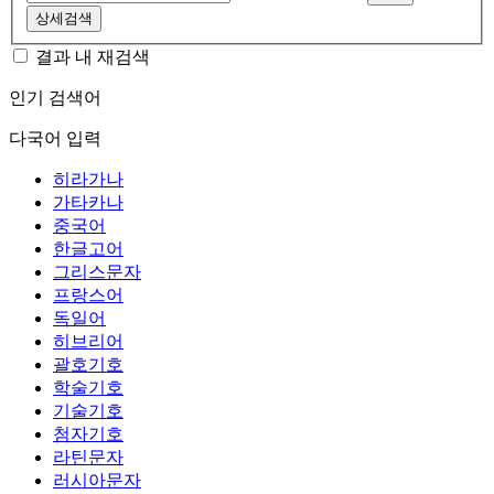
상세검색
결과 내 재검색
인기 검색어
다국어 입력
히라가나
가타카나
중국어
한글고어
그리스문자
프랑스어
독일어
히브리어
괄호기호
학술기호
기술기호
첨자기호
라틴문자
러시아문자