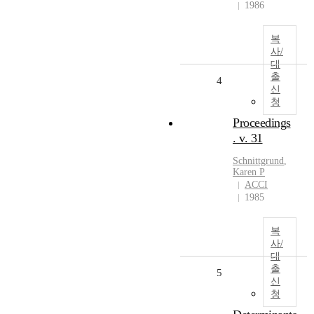
1986
복
사/
대
출
4
신
청
Proceedings
. v. 31
Schnittgrund
,
Karen P
ACCI
1985
복
사/
대
출
5
신
청