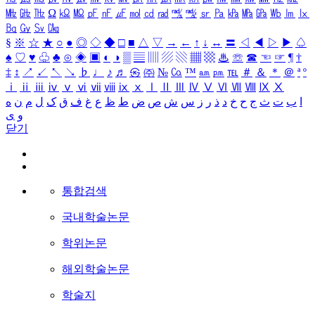
㎒
㎓
㎔
Ω
㏀
㏁
㎊
㎋
㎌
㏖
㏅
㎭
㎮
㎯
㏛
㎩
㎪
㎫
㎬
㏝
㏐
㏓
㏃
㏉
㏜
㏆
§
※
☆
★
○
●
◎
◇
◆
□
■
△
▽
→
←
↑
↓
↔
〓
◁
◀
▷
▶
♤
♠
♡
♥
♧
♣
⊙
◈
▣
◐
◑
▒
▤
▥
▨
▧
▦
▩
♨
☏
☎
☜
☞
¶
†
‡
↕
↗
↙
↖
↘
♭
♩
♪
♬
㉿
㈜
№
㏇
™
㏂
㏘
℡
＃
＆
＊
＠
ª
º
ⅰ
ⅱ
ⅲ
ⅳ
ⅴ
ⅵ
ⅶ
ⅷ
ⅸ
ⅹ
Ⅰ
Ⅱ
Ⅲ
Ⅳ
Ⅴ
Ⅵ
Ⅶ
Ⅷ
Ⅸ
Ⅹ
ا
ب
ت
ث
ج
ح
خ
د
ذ
ر
ز
س
ش
ص
ض
ط
ظ
ع
غ
ف
ق
ک
ل
م
ن
ه
و
ی
닫기
통합검색
국내학술논문
학위논문
해외학술논문
학술지