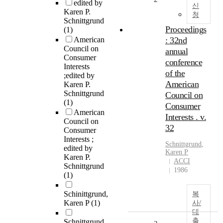
edited by
신
Karen P.
청
Schnittgrund
Proceedings
(1)
American
: 32nd
Council on
annual
Consumer
conference
Interests
of the
;edited by
American
Karen P.
Schnittgrund
Council on
(1)
Consumer
American
Interests . v.
Council on
32
Consumer
Interests ;
Schnittgrund
,
edited by
Karen P
Karen P.
ACCI
Schnittgrund
1986
(1)
Schinittgrund,
복
Karen P
(1)
사/
대
출
Schnittgrund,