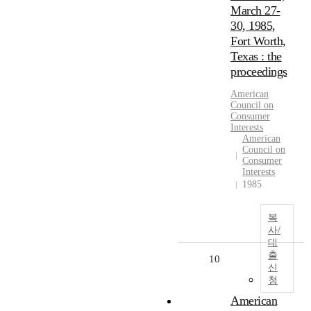
March 27-
30, 1985,
Fort Worth,
Texas : the
proceedings
American
Council on
Consumer
Interests
American
Council on
Consumer
Interests
1985
복
사/
대
출
10
신
청
American