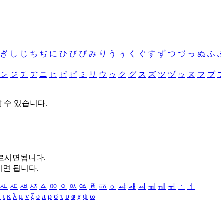
ぎ
し
じ
ち
ぢ
に
ひ
び
ぴ
み
り
う
ぅ
く
ぐ
す
ず
つ
づ
っ
ぬ
ふ
シ
ジ
チ
ヂ
ニ
ヒ
ビ
ピ
ミ
リ
ウ
ゥ
ク
グ
ス
ズ
ツ
ヅ
ッ
ヌ
フ
ブ
할 수 있습니다.
누르시면됩니다.
시면 됩니다.
ㅻ
ㅼ
ㅽ
ㅾ
ㅿ
ㆀ
ㆁ
ㆂ
ㆃ
ㆄ
ㆅ
ㆆ
ㆇ
ㆈ
ㆉ
ㆊ
ㆋ
ㆌ
ㆍ
ㆎ
θ
ι
κ
λ
μ
ν
ξ
ο
π
ρ
σ
τ
υ
φ
χ
ψ
ω