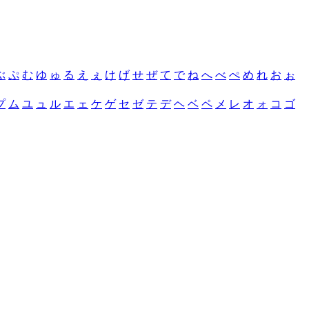
ぶ
ぷ
む
ゆ
ゅ
る
え
ぇ
け
げ
せ
ぜ
て
で
ね
へ
べ
ぺ
め
れ
お
ぉ
プ
ム
ユ
ュ
ル
エ
ェ
ケ
ゲ
セ
ゼ
テ
デ
ヘ
ベ
ペ
メ
レ
オ
ォ
コ
ゴ