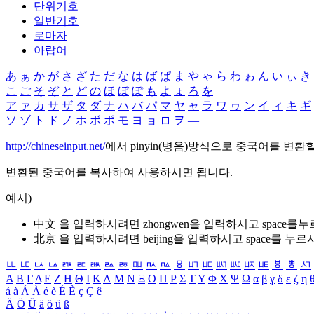
단위기호
일반기호
로마자
아랍어
あ
ぁ
か
が
さ
ざ
た
だ
な
は
ば
ぱ
ま
や
ゃ
ら
わ
ゎ
ん
い
ぃ
き
こ
ご
そ
ぞ
と
ど
の
ほ
ぼ
ぽ
も
よ
ょ
ろ
を
ア
ァ
カ
サ
ザ
タ
ダ
ナ
ハ
バ
パ
マ
ヤ
ャ
ラ
ワ
ヮ
ン
イ
ィ
キ
ギ
ソ
ゾ
ト
ド
ノ
ホ
ボ
ポ
モ
ヨ
ョ
ロ
ヲ
―
http://chineseinput.net/
에서 pinyin(병음)방식으로 중국어를 변환
변환된 중국어를 복사하여 사용하시면 됩니다.
예시)
中文 을 입력하시려면
zhongwen
을 입력하시고 space를
北京 을 입력하시려면
beijing
을 입력하시고 space를 누르
ㅥ
ㅦ
ㅧ
ㅨ
ㅩ
ㅪ
ㅫ
ㅬ
ㅭ
ㅮ
ㅯ
ㅰ
ㅱ
ㅲ
ㅳ
ㅴ
ㅵ
ㅶ
ㅷ
ㅸ
ㅹ
ㅺ
Α
Β
Γ
Δ
Ε
Ζ
Η
Θ
Ι
Κ
Λ
Μ
Ν
Ξ
Ο
Π
Ρ
Σ
Τ
Υ
Φ
Χ
Ψ
Ω
α
β
γ
δ
ε
ζ
η
á
à
Á
À
é
è
É
È
ç
Ç
ê
Ä
Ö
Ü
ä
ö
ü
ß