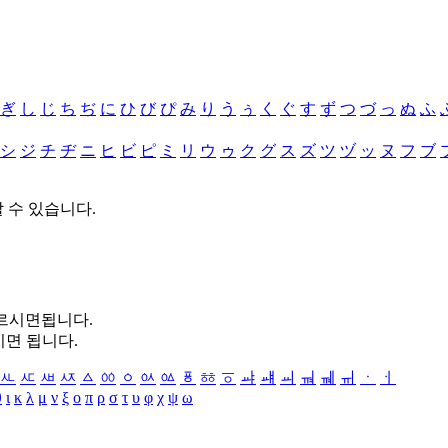
ぎ
し
じ
ち
ぢ
に
ひ
び
ぴ
み
り
う
ぅ
く
ぐ
す
ず
つ
づ
っ
ぬ
ふ
シ
ジ
チ
ヂ
ニ
ヒ
ビ
ピ
ミ
リ
ウ
ゥ
ク
グ
ス
ズ
ツ
ヅ
ッ
ヌ
フ
ブ
할 수 있습니다.
누르시면됩니다.
시면 됩니다.
ㅻ
ㅼ
ㅽ
ㅾ
ㅿ
ㆀ
ㆁ
ㆂ
ㆃ
ㆄ
ㆅ
ㆆ
ㆇ
ㆈ
ㆉ
ㆊ
ㆋ
ㆌ
ㆍ
ㆎ
θ
ι
κ
λ
μ
ν
ξ
ο
π
ρ
σ
τ
υ
φ
χ
ψ
ω