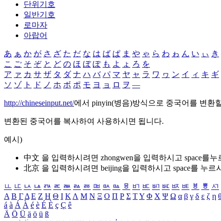
단위기호
일반기호
로마자
아랍어
あ
ぁ
か
が
さ
ざ
た
だ
な
は
ば
ぱ
ま
や
ゃ
ら
わ
ゎ
ん
い
ぃ
き
こ
ご
そ
ぞ
と
ど
の
ほ
ぼ
ぽ
も
よ
ょ
ろ
を
ア
ァ
カ
サ
ザ
タ
ダ
ナ
ハ
バ
パ
マ
ヤ
ャ
ラ
ワ
ヮ
ン
イ
ィ
キ
ギ
ソ
ゾ
ト
ド
ノ
ホ
ボ
ポ
モ
ヨ
ョ
ロ
ヲ
―
http://chineseinput.net/
에서 pinyin(병음)방식으로 중국어를 변환
변환된 중국어를 복사하여 사용하시면 됩니다.
예시)
中文 을 입력하시려면
zhongwen
을 입력하시고 space를
北京 을 입력하시려면
beijing
을 입력하시고 space를 누르
ㅥ
ㅦ
ㅧ
ㅨ
ㅩ
ㅪ
ㅫ
ㅬ
ㅭ
ㅮ
ㅯ
ㅰ
ㅱ
ㅲ
ㅳ
ㅴ
ㅵ
ㅶ
ㅷ
ㅸ
ㅹ
ㅺ
Α
Β
Γ
Δ
Ε
Ζ
Η
Θ
Ι
Κ
Λ
Μ
Ν
Ξ
Ο
Π
Ρ
Σ
Τ
Υ
Φ
Χ
Ψ
Ω
α
β
γ
δ
ε
ζ
η
á
à
Á
À
é
è
É
È
ç
Ç
ê
Ä
Ö
Ü
ä
ö
ü
ß