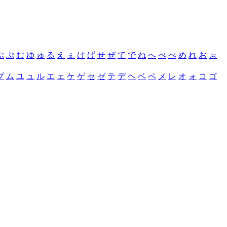
ぶ
ぷ
む
ゆ
ゅ
る
え
ぇ
け
げ
せ
ぜ
て
で
ね
へ
べ
ぺ
め
れ
お
ぉ
プ
ム
ユ
ュ
ル
エ
ェ
ケ
ゲ
セ
ゼ
テ
デ
ヘ
ベ
ペ
メ
レ
オ
ォ
コ
ゴ