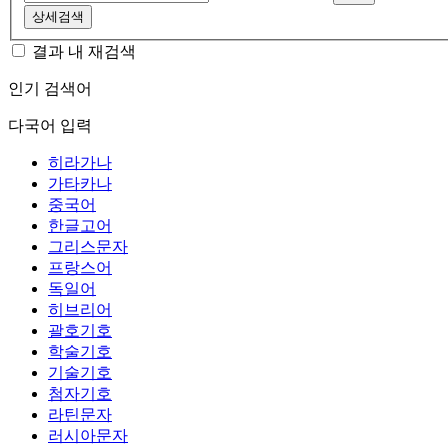
상세검색
결과 내 재검색
인기 검색어
다국어 입력
히라가나
가타카나
중국어
한글고어
그리스문자
프랑스어
독일어
히브리어
괄호기호
학술기호
기술기호
첨자기호
라틴문자
러시아문자