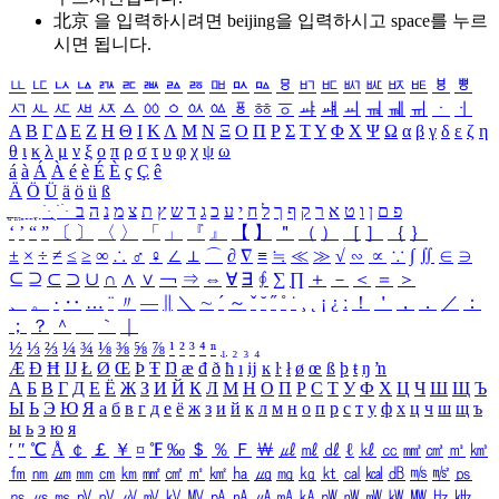
北京 을 입력하시려면
beijing
을 입력하시고 space를 누르
시면 됩니다.
ㅥ
ㅦ
ㅧ
ㅨ
ㅩ
ㅪ
ㅫ
ㅬ
ㅭ
ㅮ
ㅯ
ㅰ
ㅱ
ㅲ
ㅳ
ㅴ
ㅵ
ㅶ
ㅷ
ㅸ
ㅹ
ㅺ
ㅻ
ㅼ
ㅽ
ㅾ
ㅿ
ㆀ
ㆁ
ㆂ
ㆃ
ㆄ
ㆅ
ㆆ
ㆇ
ㆈ
ㆉ
ㆊ
ㆋ
ㆌ
ㆍ
ㆎ
Α
Β
Γ
Δ
Ε
Ζ
Η
Θ
Ι
Κ
Λ
Μ
Ν
Ξ
Ο
Π
Ρ
Σ
Τ
Υ
Φ
Χ
Ψ
Ω
α
β
γ
δ
ε
ζ
η
θ
ι
κ
λ
μ
ν
ξ
ο
π
ρ
σ
τ
υ
φ
χ
ψ
ω
á
à
Á
À
é
è
É
È
ç
Ç
ê
Ä
Ö
Ü
ä
ö
ü
ß
ְ
ֳ
ֲ
ֱ
ָ
ַ
ֵ
ֶ
ִ
ֹ
ּ
ֻ
ׂ
ׁ
ּ
ב
ה
נ
מ
צ
ת
ץ
ש
ד
ג
כ
ע
י
ח
ל
ך
ף
ק
ר
א
ט
ו
ן
ם
פ
‘
’
“
”
〔
〕
〈
〉
「
」
『
』
【
】
＂
（
）
［
］
｛
｝
±
×
÷
≠
≤
≥
∞
∴
♂
♀
∠
⊥
⌒
∂
∇
≡
≒
≪
≫
√
∽
∝
∵
∫
∬
∈
∋
⊆
⊇
⊂
⊃
∪
∩
∧
∨
￢
⇒
⇔
∀
∃
∮
∑
∏
＋
－
＜
＝
＞
、
。
·
‥
…
¨
〃
―
∥
＼
∼
´
～
ˇ
˘
˝
˚
˙
¸
˛
¡
¿
ː
！
＇
，
．
／
：
；
？
＾
＿
｀
｜
½
⅓
⅔
¼
¾
⅛
⅜
⅝
⅞
¹
²
³
⁴
ⁿ
₁
₂
₃
₄
Æ
Ð
Ħ
Ĳ
Ł
Ø
Œ
Þ
Ŧ
Ŋ
æ
đ
ð
ħ
ı
ĳ
ĸ
ŀ
ł
ø
œ
ß
þ
ŧ
ŋ
ŉ
А
Б
В
Г
Д
Е
Ё
Ж
З
И
Й
К
Л
М
Н
О
П
Р
С
Т
У
Ф
Х
Ц
Ч
Ш
Щ
Ъ
Ы
Ь
Э
Ю
Я
а
б
в
г
д
е
ё
ж
з
и
й
к
л
м
н
о
п
р
с
т
у
ф
х
ц
ч
ш
щ
ъ
ы
ь
э
ю
я
′
″
℃
Å
￠
￡
￥
¤
℉
‰
＄
％
Ｆ
￦
㎕
㎖
㎗
ℓ
㎘
㏄
㎣
㎤
㎥
㎦
㎙
㎚
㎛
㎜
㎝
㎞
㎟
㎠
㎡
㎢
㏊
㎍
㎎
㎏
㏏
㎈
㎉
㏈
㎧
㎨
㎰
㎱
㎲
㎳
㎴
㎵
㎶
㎷
㎸
㎹
㎀
㎁
㎂
㎃
㎄
㎺
㎻
㎽
㎾
㎿
㎐
㎑