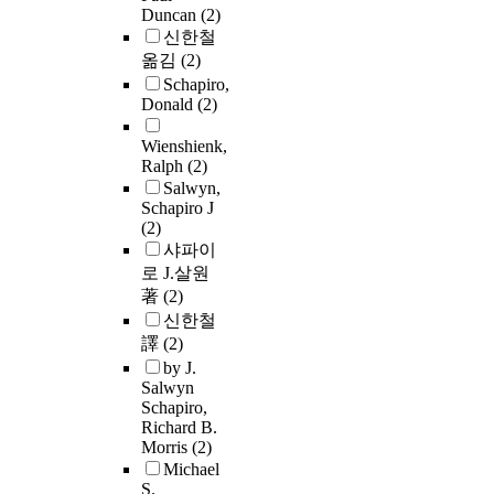
Duncan
(2)
신한철
옮김
(2)
Schapiro,
Donald
(2)
Wienshienk,
Ralph
(2)
Salwyn,
Schapiro J
(2)
샤파이
로 J.살원
著
(2)
신한철
譯
(2)
by J.
Salwyn
Schapiro,
Richard B.
Morris
(2)
Michael
S.