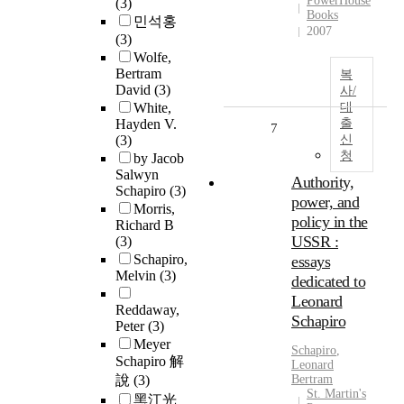
PowerHouse
(3)
Books
민석홍
2007
(3)
Wolfe,
Bertram
복
David
(3)
사/
White,
대
Hayden V.
출
7
(3)
신
청
by Jacob
Salwyn
Authority,
Schapiro
(3)
power, and
Morris,
policy in the
Richard B
USSR :
(3)
Schapiro,
essays
Melvin
(3)
dedicated to
Leonard
Reddaway,
Schapiro
Peter
(3)
Meyer
Schapiro
,
Schapiro 解
Leonard
說
(3)
Bertram
St. Martin's
黑江光