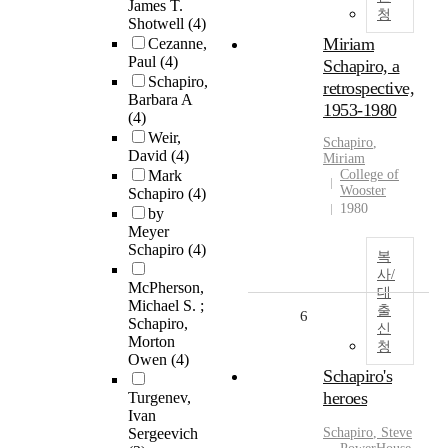
James T.
청
Shotwell
(4)
Miriam
Cezanne,
Paul
(4)
Schapiro, a
Schapiro,
retrospective,
Barbara A
1953-1980
(4)
Weir,
Schapiro
,
David
(4)
Miriam
Mark
College of
Wooster
Schapiro
(4)
1980
by
Meyer
Schapiro
(4)
복
사/
McPherson,
대
Michael S. ;
출
6
Schapiro,
신
Morton
청
Owen
(4)
Schapiro's
heroes
Turgenev,
Ivan
Sergeevich
Schapiro
, Steve