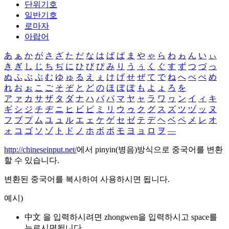
단위기호
일반기호
로마자
아랍어
あ
ぁ
か
が
さ
ざ
た
だ
な
は
ば
ぱ
ま
や
ゃ
ら
わ
ゎ
ん
い
ぃ
き
ぎ
し
じ
ち
ぢ
に
ひ
び
ぴ
み
り
う
ぅ
く
ぐ
す
ず
つ
づ
っ
ぬ
ふ
ぶ
ぷ
む
ゆ
ゅ
る
え
ぇ
け
げ
せ
ぜ
て
で
ね
へ
べ
ぺ
め
れ
お
ぉ
こ
ご
そ
ぞ
と
ど
の
ほ
ぼ
ぽ
も
よ
ょ
ろ
を
ア
ァ
カ
サ
ザ
タ
ダ
ナ
ハ
バ
パ
マ
ヤ
ャ
ラ
ワ
ヮ
ン
イ
ィ
キ
ギ
シ
ジ
チ
ヂ
ニ
ヒ
ビ
ピ
ミ
リ
ウ
ゥ
ク
グ
ス
ズ
ツ
ヅ
ッ
ヌ
フ
ブ
プ
ム
ユ
ュ
ル
エ
ェ
ケ
ゲ
セ
ゼ
テ
デ
ヘ
ベ
ペ
メ
レ
オ
ォ
コ
ゴ
ソ
ゾ
ト
ド
ノ
ホ
ボ
ポ
モ
ヨ
ョ
ロ
ヲ
―
http://chineseinput.net/
에서 pinyin(병음)방식으로 중국어를 변환
할 수 있습니다.
변환된 중국어를 복사하여 사용하시면 됩니다.
예시)
中文 을 입력하시려면
zhongwen
을 입력하시고 space를
누르시면됩니다.