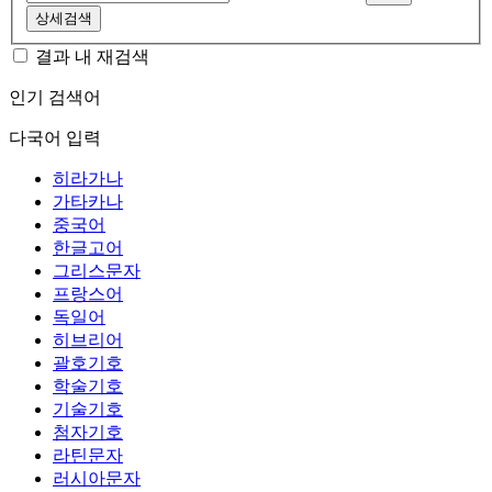
상세검색
결과 내 재검색
인기 검색어
다국어 입력
히라가나
가타카나
중국어
한글고어
그리스문자
프랑스어
독일어
히브리어
괄호기호
학술기호
기술기호
첨자기호
라틴문자
러시아문자