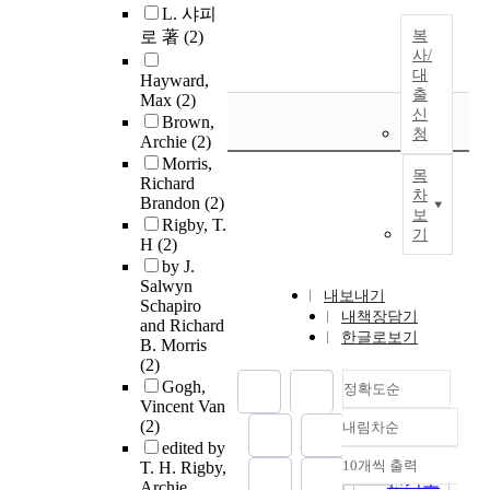
L. 샤피
로 著
(2)
복
사/
대
Hayward,
출
Max
(2)
신
Brown,
청
Archie
(2)
Morris,
목
Richard
차
Brandon
(2)
보
Rigby, T.
기
H
(2)
by J.
Salwyn
내보내기
Schapiro
내책장담기
and Richard
한글로보기
B. Morris
(2)
Gogh,
정확도순
Vincent Van
(2)
내림차순
정확도
edited by
순
10개씩 출력
T. H. Rigby,
내림차순
인기도
Archie