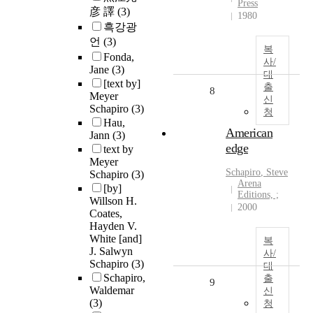
Press
彦 譯
(3)
1980
흑강광
언
(3)
복
Fonda,
사/
Jane
(3)
대
[text by]
출
8
Meyer
신
Schapiro
(3)
청
Hau,
American
Jann
(3)
edge
text by
Meyer
Schapiro
, Steve
Schapiro
(3)
Arena
[by]
Editions, ;
Willson H.
2000
Coates,
Hayden V.
White [and]
복
J. Salwyn
사/
Schapiro
(3)
대
Schapiro,
출
9
Waldemar
신
(3)
청