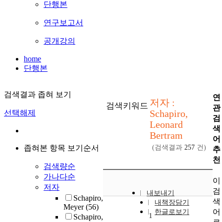
단행본
연구보고서
공개강의
home
단행본
검색결과 좁혀 보기
연
저자 :
검색키워드
관
Schapiro,
선택해제
검
Leonard
색
Bertram
어
좁혀본 항목 보기순서
(검색결과
257
건)
추
천
검색량순
가나다순
이
저자
검
내보내기
Schapiro,
색
내책장담기
Meyer
(56)
어
한글로보기
1
Schapiro,