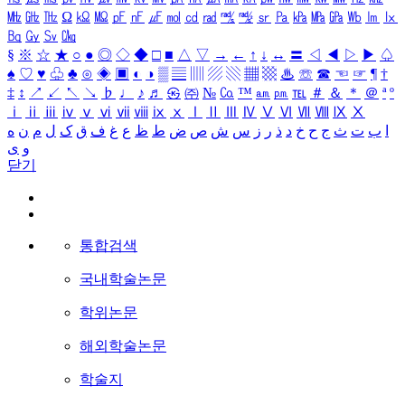
㎒
㎓
㎔
Ω
㏀
㏁
㎊
㎋
㎌
㏖
㏅
㎭
㎮
㎯
㏛
㎩
㎪
㎫
㎬
㏝
㏐
㏓
㏃
㏉
㏜
㏆
§
※
☆
★
○
●
◎
◇
◆
□
■
△
▽
→
←
↑
↓
↔
〓
◁
◀
▷
▶
♤
♠
♡
♥
♧
♣
⊙
◈
▣
◐
◑
▒
▤
▥
▨
▧
▦
▩
♨
☏
☎
☜
☞
¶
†
‡
↕
↗
↙
↖
↘
♭
♩
♪
♬
㉿
㈜
№
㏇
™
㏂
㏘
℡
＃
＆
＊
＠
ª
º
ⅰ
ⅱ
ⅲ
ⅳ
ⅴ
ⅵ
ⅶ
ⅷ
ⅸ
ⅹ
Ⅰ
Ⅱ
Ⅲ
Ⅳ
Ⅴ
Ⅵ
Ⅶ
Ⅷ
Ⅸ
Ⅹ
ا
ب
ت
ث
ج
ح
خ
د
ذ
ر
ز
س
ش
ص
ض
ط
ظ
ع
غ
ف
ق
ک
ل
م
ن
ه
و
ی
닫기
통합검색
국내학술논문
학위논문
해외학술논문
학술지