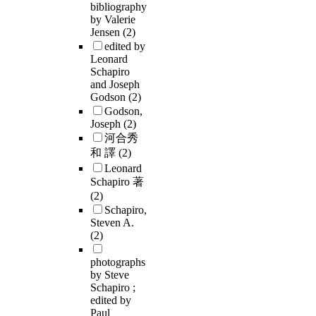
bibliography
by Valerie
Jensen
(2)
edited by
Leonard
Schapiro
and Joseph
Godson
(2)
Godson,
Joseph
(2)
河合秀
和 譯
(2)
Leonard
Schapiro 著
(2)
Schapiro,
Steven A.
(2)
photographs
by Steve
Schapiro ;
edited by
Paul