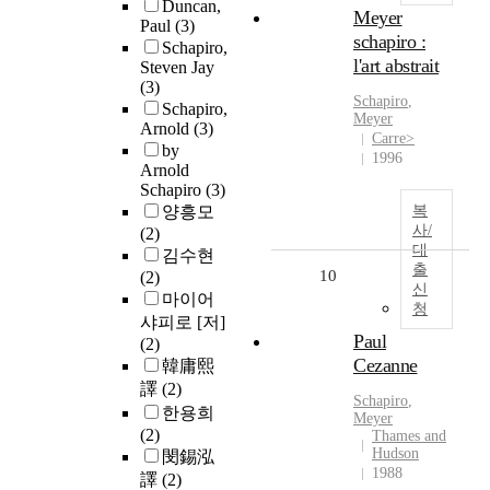
Duncan,
Meyer
Paul
(3)
schapiro :
Schapiro,
l'art abstrait
Steven Jay
(3)
Schapiro
,
Schapiro,
Meyer
Arnold
(3)
Carre>
by
1996
Arnold
Schapiro
(3)
양흥모
복
사/
(2)
대
김수현
출
10
(2)
신
마이어
청
샤피로 [저]
Paul
(2)
Cezanne
韓庸熙
譯
(2)
Schapiro
,
한용희
Meyer
(2)
Thames and
Hudson
閔錫泓
1988
譯
(2)