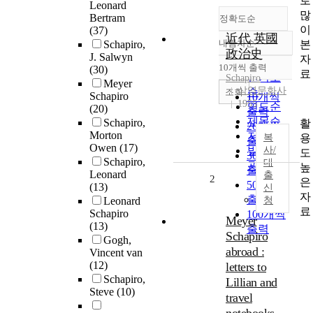
로
Leonard
많
Bertram
정확도순
이
(37)
近代 英國
내림차순
본
Schapiro,
정확도
政治史
J. Salwyn
자
순
10개씩 출력
(30)
내림차순
료
인기도
Schapiro
Meyer
삼영문화사
순
조회
Schapiro
10개씩
1955
연도순
(20)
출력
제목순
Schapiro,
활
20개씩
Morton
저자순
용
복
출력
Owen
(17)
발행기
사/
도
30개씩
Schapiro,
대
관순
높
출력
Leonard
출
2
은
50개씩
(13)
신
자
출력
Leonard
청
료
Schapiro
100개씩
Meyer
(13)
출력
Schapiro
Gogh,
abroad :
Vincent van
(12)
letters to
Schapiro,
Lillian and
Steve
(10)
travel