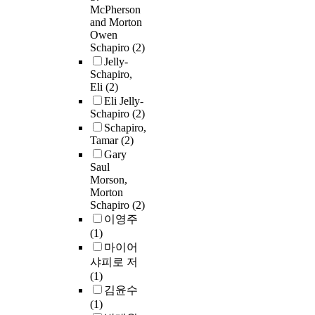
McPherson
and Morton
Owen
Schapiro
(2)
Jelly-
Schapiro,
Eli
(2)
Eli Jelly-
Schapiro
(2)
Schapiro,
Tamar
(2)
Gary
Saul
Morson,
Morton
Schapiro
(2)
이영주
(1)
마이어
샤피로 저
(1)
김윤수
(1)