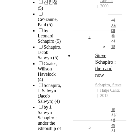
Abrams
신한철
2000
(5)
Ce>zanne,
복
Paul
(5)
사/
by
대
Leonard
출
4
Schapiro
(5)
신
Schapiro,
청
Jacob
Steve
Salwyn
(5)
Schapiro :
Coates,
then and
Willson
Havelock
now
(4)
Schapiro,
Schapiro
, Steve
J. Salwyn
Hatje Cantz
(Jacob
2012
Salwyn)
(4)
by J.
복
Salwyn
사/
Schapiro ;
대
under the
출
5
editorship of
신