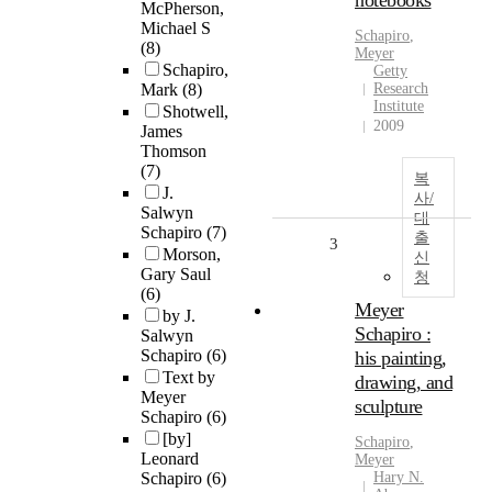
notebooks
McPherson,
Michael S
Schapiro
,
(8)
Meyer
Schapiro,
Getty
Mark
(8)
Research
Institute
Shotwell,
2009
James
Thomson
(7)
복
J.
사/
Salwyn
대
Schapiro
(7)
출
3
Morson,
신
Gary Saul
청
(6)
Meyer
by J.
Schapiro :
Salwyn
Schapiro
(6)
his painting,
Text by
drawing, and
Meyer
sculpture
Schapiro
(6)
[by]
Schapiro
,
Leonard
Meyer
Schapiro
(6)
Hary N.