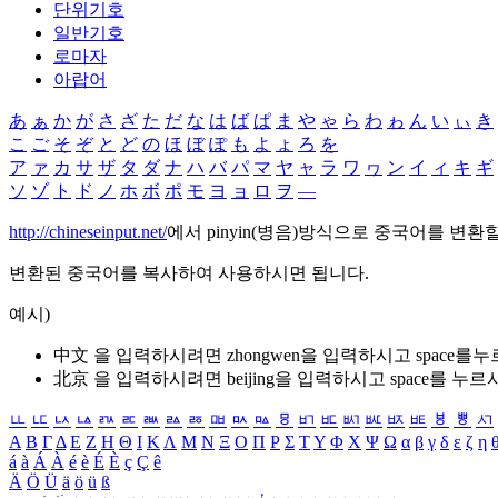
단위기호
일반기호
로마자
아랍어
あ
ぁ
か
が
さ
ざ
た
だ
な
は
ば
ぱ
ま
や
ゃ
ら
わ
ゎ
ん
い
ぃ
き
こ
ご
そ
ぞ
と
ど
の
ほ
ぼ
ぽ
も
よ
ょ
ろ
を
ア
ァ
カ
サ
ザ
タ
ダ
ナ
ハ
バ
パ
マ
ヤ
ャ
ラ
ワ
ヮ
ン
イ
ィ
キ
ギ
ソ
ゾ
ト
ド
ノ
ホ
ボ
ポ
モ
ヨ
ョ
ロ
ヲ
―
http://chineseinput.net/
에서 pinyin(병음)방식으로 중국어를 변환
변환된 중국어를 복사하여 사용하시면 됩니다.
예시)
中文 을 입력하시려면
zhongwen
을 입력하시고 space를
北京 을 입력하시려면
beijing
을 입력하시고 space를 누르
ㅥ
ㅦ
ㅧ
ㅨ
ㅩ
ㅪ
ㅫ
ㅬ
ㅭ
ㅮ
ㅯ
ㅰ
ㅱ
ㅲ
ㅳ
ㅴ
ㅵ
ㅶ
ㅷ
ㅸ
ㅹ
ㅺ
Α
Β
Γ
Δ
Ε
Ζ
Η
Θ
Ι
Κ
Λ
Μ
Ν
Ξ
Ο
Π
Ρ
Σ
Τ
Υ
Φ
Χ
Ψ
Ω
α
β
γ
δ
ε
ζ
η
á
à
Á
À
é
è
É
È
ç
Ç
ê
Ä
Ö
Ü
ä
ö
ü
ß