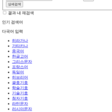
상세검색
결과 내 재검색
인기 검색어
다국어 입력
히라가나
가타카나
중국어
한글고어
그리스문자
프랑스어
독일어
히브리어
괄호기호
학술기호
기술기호
첨자기호
라틴문자
러시아문자