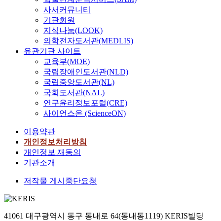
사서커뮤니티
기관회원
지식나눔(LOOK)
의학전자도서관(MEDLIS)
유관기관 사이트
교육부(MOE)
국립장애인도서관(NLD)
국립중앙도서관(NL)
국회도서관(NAL)
연구윤리정보포털(CRE)
사이언스온 (ScienceON)
이용약관
개인정보처리방침
개인정보 재동의
기관소개
저작물 게시중단요청
41061 대구광역시 동구 동내로 64(동내동1119) KERIS빌딩