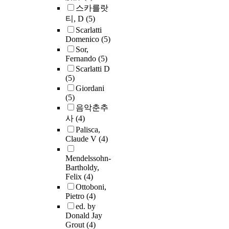
스카를랏
티, D
(5)
Scarlatti
Domenico
(5)
Sor,
Fernando
(5)
Scarlatti D
(5)
Giordani
(5)
음악춘추
사
(4)
Palisca,
Claude V
(4)
Mendelssohn-
Bartholdy,
Felix
(4)
Ottoboni,
Pietro
(4)
ed. by
Donald Jay
Grout
(4)