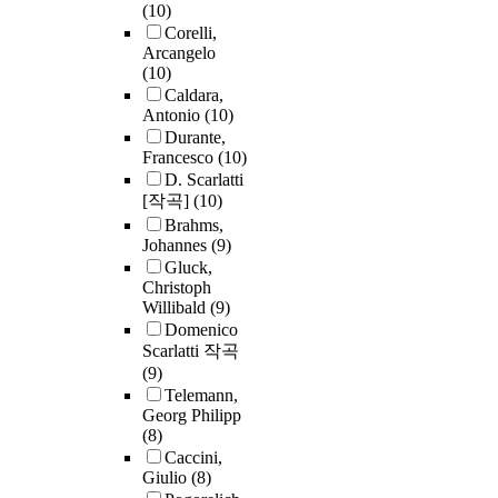
(10)
Corelli,
Arcangelo
(10)
Caldara,
Antonio
(10)
Durante,
Francesco
(10)
D. Scarlatti
[작곡]
(10)
Brahms,
Johannes
(9)
Gluck,
Christoph
Willibald
(9)
Domenico
Scarlatti 작곡
(9)
Telemann,
Georg Philipp
(8)
Caccini,
Giulio
(8)