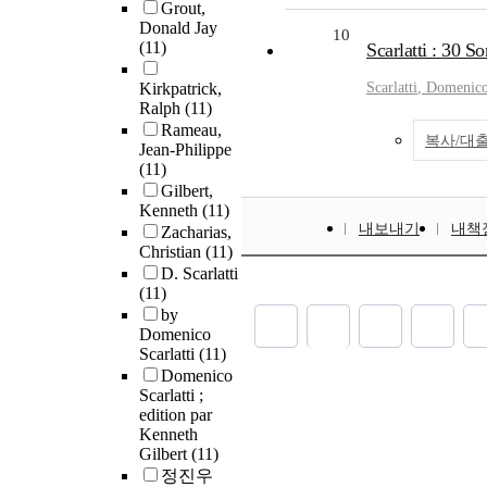
Grout,
Donald Jay
10
(11)
Scarlatti : 30 
Kirkpatrick,
Scarlatti
, Domenic
Ralph
(11)
Rameau,
복사/대
Jean-Philippe
(11)
Gilbert,
Kenneth
(11)
내보내기
내책
Zacharias,
Christian
(11)
D. Scarlatti
(11)
by
Domenico
Scarlatti
(11)
Domenico
Scarlatti ;
edition par
Kenneth
Gilbert
(11)
정진우