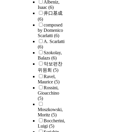
Albeniz,
Isaac
(6)
井口基成
(6)
composed
by Domenico
Scarlatti
(6)
A. Scarlatti
(6)
Szokolay,
Balazs
(6)
악보편찬
위원회
(5)
Ravel,
Maurice
(5)
Rossini,
Gioacchino
(5)
Moszkowski,
Moritz
(5)
Boccherini,
Luigi
(5)
Scriabin,