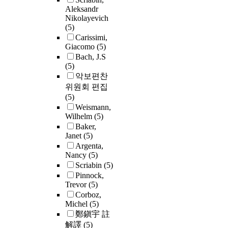
Aleksandr
Nikolayevich
(5)
Carissimi,
Giacomo
(5)
Bach, J.S
(5)
악보편찬
위원회 편집
(5)
Weismann,
Wilhelm
(5)
Baker,
Janet
(5)
Argenta,
Nancy
(5)
Scriabin
(5)
Pinnock,
Trevor
(5)
Corboz,
Michel
(5)
鄭鎭宇 註
解譯
(5)