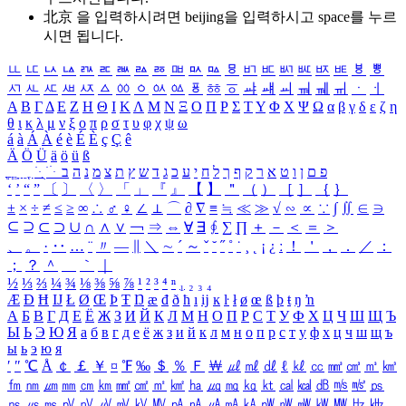
北京 을 입력하시려면
beijing
을 입력하시고 space를 누르
시면 됩니다.
ㅥ
ㅦ
ㅧ
ㅨ
ㅩ
ㅪ
ㅫ
ㅬ
ㅭ
ㅮ
ㅯ
ㅰ
ㅱ
ㅲ
ㅳ
ㅴ
ㅵ
ㅶ
ㅷ
ㅸ
ㅹ
ㅺ
ㅻ
ㅼ
ㅽ
ㅾ
ㅿ
ㆀ
ㆁ
ㆂ
ㆃ
ㆄ
ㆅ
ㆆ
ㆇ
ㆈ
ㆉ
ㆊ
ㆋ
ㆌ
ㆍ
ㆎ
Α
Β
Γ
Δ
Ε
Ζ
Η
Θ
Ι
Κ
Λ
Μ
Ν
Ξ
Ο
Π
Ρ
Σ
Τ
Υ
Φ
Χ
Ψ
Ω
α
β
γ
δ
ε
ζ
η
θ
ι
κ
λ
μ
ν
ξ
ο
π
ρ
σ
τ
υ
φ
χ
ψ
ω
á
à
Á
À
é
è
É
È
ç
Ç
ê
Ä
Ö
Ü
ä
ö
ü
ß
ְ
ֳ
ֲ
ֱ
ָ
ַ
ֵ
ֶ
ִ
ֹ
ּ
ֻ
ׂ
ׁ
ּ
ב
ה
נ
מ
צ
ת
ץ
ש
ד
ג
כ
ע
י
ח
ל
ך
ף
ק
ר
א
ט
ו
ן
ם
פ
‘
’
“
”
〔
〕
〈
〉
「
」
『
』
【
】
＂
（
）
［
］
｛
｝
±
×
÷
≠
≤
≥
∞
∴
♂
♀
∠
⊥
⌒
∂
∇
≡
≒
≪
≫
√
∽
∝
∵
∫
∬
∈
∋
⊆
⊇
⊂
⊃
∪
∩
∧
∨
￢
⇒
⇔
∀
∃
∮
∑
∏
＋
－
＜
＝
＞
、
。
·
‥
…
¨
〃
―
∥
＼
∼
´
～
ˇ
˘
˝
˚
˙
¸
˛
¡
¿
ː
！
＇
，
．
／
：
；
？
＾
＿
｀
｜
½
⅓
⅔
¼
¾
⅛
⅜
⅝
⅞
¹
²
³
⁴
ⁿ
₁
₂
₃
₄
Æ
Ð
Ħ
Ĳ
Ł
Ø
Œ
Þ
Ŧ
Ŋ
æ
đ
ð
ħ
ı
ĳ
ĸ
ŀ
ł
ø
œ
ß
þ
ŧ
ŋ
ŉ
А
Б
В
Г
Д
Е
Ё
Ж
З
И
Й
К
Л
М
Н
О
П
Р
С
Т
У
Ф
Х
Ц
Ч
Ш
Щ
Ъ
Ы
Ь
Э
Ю
Я
а
б
в
г
д
е
ё
ж
з
и
й
к
л
м
н
о
п
р
с
т
у
ф
х
ц
ч
ш
щ
ъ
ы
ь
э
ю
я
′
″
℃
Å
￠
￡
￥
¤
℉
‰
＄
％
Ｆ
￦
㎕
㎖
㎗
ℓ
㎘
㏄
㎣
㎤
㎥
㎦
㎙
㎚
㎛
㎜
㎝
㎞
㎟
㎠
㎡
㎢
㏊
㎍
㎎
㎏
㏏
㎈
㎉
㏈
㎧
㎨
㎰
㎱
㎲
㎳
㎴
㎵
㎶
㎷
㎸
㎹
㎀
㎁
㎂
㎃
㎄
㎺
㎻
㎽
㎾
㎿
㎐
㎑