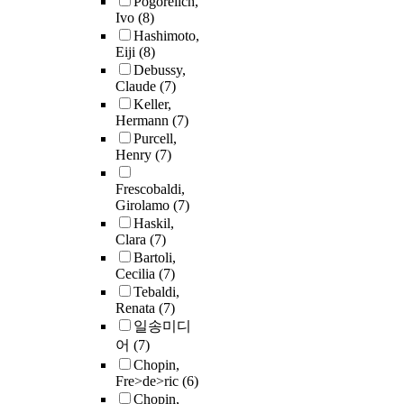
Pogorelich,
Ivo
(8)
Hashimoto,
Eiji
(8)
Debussy,
Claude
(7)
Keller,
Hermann
(7)
Purcell,
Henry
(7)
Frescobaldi,
Girolamo
(7)
Haskil,
Clara
(7)
Bartoli,
Cecilia
(7)
Tebaldi,
Renata
(7)
일송미디
어
(7)
Chopin,
Fre>de>ric
(6)
Chopin,