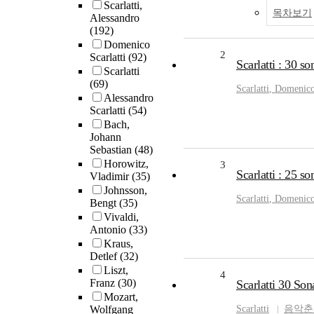
Scarlatti,
목차보기
Alessandro
(192)
Domenico
2
Scarlatti
(92)
Scarlatti : 30 s
Scarlatti
(69)
Scarlatti
, Domenic
Alessandro
Scarlatti
(54)
Bach,
Johann
Sebastian
(48)
Horowitz,
3
Scarlatti : 25 s
Vladimir
(35)
Johnsson,
Scarlatti
, Domenic
Bengt
(35)
Vivaldi,
Antonio
(33)
Kraus,
Detlef
(32)
Liszt,
4
Franz
(30)
Scarlatti 30
Mozart,
Wolfgang
Scarlatti
음악춘