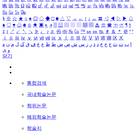
㎒
㎓
㎔
Ω
㏀
㏁
㎊
㎋
㎌
㏖
㏅
㎭
㎮
㎯
㏛
㎩
㎪
㎫
㎬
㏝
㏐
㏓
㏃
㏉
㏜
㏆
§
※
☆
★
○
●
◎
◇
◆
□
■
△
▽
→
←
↑
↓
↔
〓
◁
◀
▷
▶
♤
♠
♡
♥
♧
♣
⊙
◈
▣
◐
◑
▒
▤
▥
▨
▧
▦
▩
♨
☏
☎
☜
☞
¶
†
‡
↕
↗
↙
↖
↘
♭
♩
♪
♬
㉿
㈜
№
㏇
™
㏂
㏘
℡
＃
＆
＊
＠
ª
º
ⅰ
ⅱ
ⅲ
ⅳ
ⅴ
ⅵ
ⅶ
ⅷ
ⅸ
ⅹ
Ⅰ
Ⅱ
Ⅲ
Ⅳ
Ⅴ
Ⅵ
Ⅶ
Ⅷ
Ⅸ
Ⅹ
ا
ب
ت
ث
ج
ح
خ
د
ذ
ر
ز
س
ش
ص
ض
ط
ظ
ع
غ
ف
ق
ک
ل
م
ن
ه
و
ی
닫기
통합검색
국내학술논문
학위논문
해외학술논문
학술지