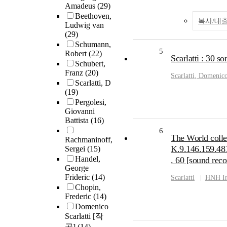
Amadeus
(29)
Beethoven,
복사/대
Ludwig van
(29)
Schumann,
5
Robert
(22)
Scarlatti : 30 s
Schubert,
Franz
(20)
Scarlatti
, Domenic
Scarlatti, D
(19)
Pergolesi,
Giovanni
Battista
(16)
6
The World collec
Rachmaninoff,
K.9.146.159.48
Sergei
(15)
Handel,
. 60 [sound reco
George
Frideric
(14)
Scarlatti
HNH In
Chopin,
Frederic
(14)
Domenico
Scarlatti [작
곡]
(14)