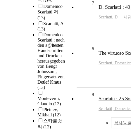
7
Domenico
D. Scarlatti : 4
Scarlatti 저
Scarlatti
, D
세
(13)
Scarlatti, A
(13)
Domenico
Scarlatti ; nach
den a@ltesten
8
Handschriften
The virtuoso Sca
und Drucken
herausgegeben
Scarlatti
, Domenic
von Bengt
Johnsson ;
Fingersatz von
Detlef Kraus
(13)
9
Scarlatti : 25 
Monteverdi,
Claudio
(12)
Scarlatti
, Domenic
Pletnev,
Mikhail
(12)
스카를랏
복사/대
티
(12)