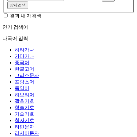
상세검색
결과 내 재검색
인기 검색어
다국어 입력
히라가나
가타카나
중국어
한글고어
그리스문자
프랑스어
독일어
히브리어
괄호기호
학술기호
기술기호
첨자기호
라틴문자
러시아문자