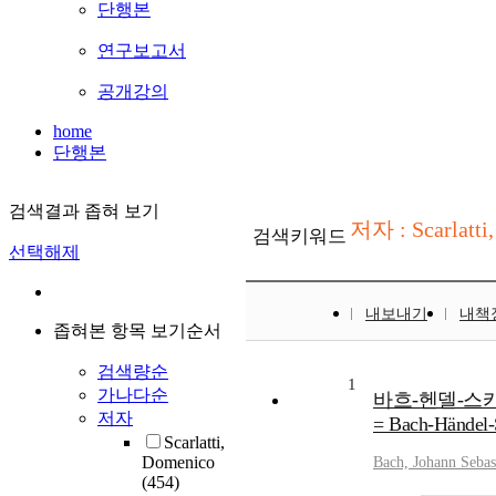
단행본
연구보고서
공개강의
home
단행본
검색결과 좁혀 보기
저자 : Scarlatti
검색키워드
선택해제
내보내기
내책
좁혀본 항목 보기순서
검색량순
1
가나다순
바흐-헨델-스카
저자
= Bach-Händel-Sc
Scarlatti,
Domenico
Bach, Johann Sebas
(454)