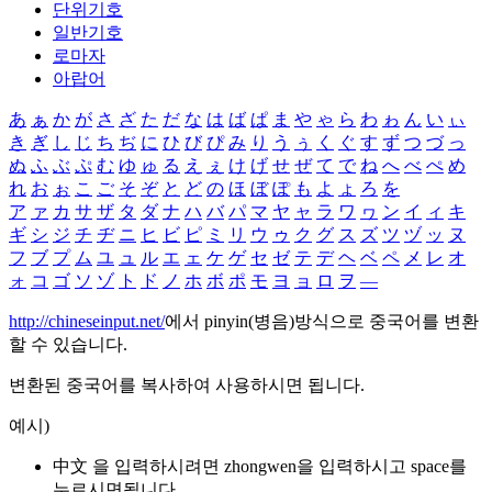
단위기호
일반기호
로마자
아랍어
あ
ぁ
か
が
さ
ざ
た
だ
な
は
ば
ぱ
ま
や
ゃ
ら
わ
ゎ
ん
い
ぃ
き
ぎ
し
じ
ち
ぢ
に
ひ
び
ぴ
み
り
う
ぅ
く
ぐ
す
ず
つ
づ
っ
ぬ
ふ
ぶ
ぷ
む
ゆ
ゅ
る
え
ぇ
け
げ
せ
ぜ
て
で
ね
へ
べ
ぺ
め
れ
お
ぉ
こ
ご
そ
ぞ
と
ど
の
ほ
ぼ
ぽ
も
よ
ょ
ろ
を
ア
ァ
カ
サ
ザ
タ
ダ
ナ
ハ
バ
パ
マ
ヤ
ャ
ラ
ワ
ヮ
ン
イ
ィ
キ
ギ
シ
ジ
チ
ヂ
ニ
ヒ
ビ
ピ
ミ
リ
ウ
ゥ
ク
グ
ス
ズ
ツ
ヅ
ッ
ヌ
フ
ブ
プ
ム
ユ
ュ
ル
エ
ェ
ケ
ゲ
セ
ゼ
テ
デ
ヘ
ベ
ペ
メ
レ
オ
ォ
コ
ゴ
ソ
ゾ
ト
ド
ノ
ホ
ボ
ポ
モ
ヨ
ョ
ロ
ヲ
―
http://chineseinput.net/
에서 pinyin(병음)방식으로 중국어를 변환
할 수 있습니다.
변환된 중국어를 복사하여 사용하시면 됩니다.
예시)
中文 을 입력하시려면
zhongwen
을 입력하시고 space를
누르시면됩니다.