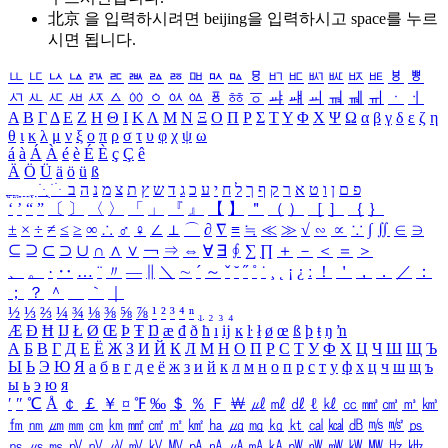
北京 을 입력하시려면
beijing
을 입력하시고 space를 누르
시면 됩니다.
ㅥ
ㅦ
ㅧ
ㅨ
ㅩ
ㅪ
ㅫ
ㅬ
ㅭ
ㅮ
ㅯ
ㅰ
ㅱ
ㅲ
ㅳ
ㅴ
ㅵ
ㅶ
ㅷ
ㅸ
ㅹ
ㅺ
ㅻ
ㅼ
ㅽ
ㅾ
ㅿ
ㆀ
ㆁ
ㆂ
ㆃ
ㆄ
ㆅ
ㆆ
ㆇ
ㆈ
ㆉ
ㆊ
ㆋ
ㆌ
ㆍ
ㆎ
Α
Β
Γ
Δ
Ε
Ζ
Η
Θ
Ι
Κ
Λ
Μ
Ν
Ξ
Ο
Π
Ρ
Σ
Τ
Υ
Φ
Χ
Ψ
Ω
α
β
γ
δ
ε
ζ
η
θ
ι
κ
λ
μ
ν
ξ
ο
π
ρ
σ
τ
υ
φ
χ
ψ
ω
á
à
Á
À
é
è
É
È
ç
Ç
ê
Ä
Ö
Ü
ä
ö
ü
ß
ְ
ֳ
ֲ
ֱ
ָ
ַ
ֵ
ֶ
ִ
ֹ
ּ
ֻ
ׂ
ׁ
ּ
ב
ה
נ
מ
צ
ת
ץ
ש
ד
ג
כ
ע
י
ח
ל
ך
ף
ק
ר
א
ט
ו
ן
ם
פ
‘
’
“
”
〔
〕
〈
〉
「
」
『
』
【
】
＂
（
）
［
］
｛
｝
±
×
÷
≠
≤
≥
∞
∴
♂
♀
∠
⊥
⌒
∂
∇
≡
≒
≪
≫
√
∽
∝
∵
∫
∬
∈
∋
⊆
⊇
⊂
⊃
∪
∩
∧
∨
￢
⇒
⇔
∀
∃
∮
∑
∏
＋
－
＜
＝
＞
、
。
·
‥
…
¨
〃
―
∥
＼
∼
´
～
ˇ
˘
˝
˚
˙
¸
˛
¡
¿
ː
！
＇
，
．
／
：
；
？
＾
＿
｀
｜
½
⅓
⅔
¼
¾
⅛
⅜
⅝
⅞
¹
²
³
⁴
ⁿ
₁
₂
₃
₄
Æ
Ð
Ħ
Ĳ
Ł
Ø
Œ
Þ
Ŧ
Ŋ
æ
đ
ð
ħ
ı
ĳ
ĸ
ŀ
ł
ø
œ
ß
þ
ŧ
ŋ
ŉ
А
Б
В
Г
Д
Е
Ё
Ж
З
И
Й
К
Л
М
Н
О
П
Р
С
Т
У
Ф
Х
Ц
Ч
Ш
Щ
Ъ
Ы
Ь
Э
Ю
Я
а
б
в
г
д
е
ё
ж
з
и
й
к
л
м
н
о
п
р
с
т
у
ф
х
ц
ч
ш
щ
ъ
ы
ь
э
ю
я
′
″
℃
Å
￠
￡
￥
¤
℉
‰
＄
％
Ｆ
￦
㎕
㎖
㎗
ℓ
㎘
㏄
㎣
㎤
㎥
㎦
㎙
㎚
㎛
㎜
㎝
㎞
㎟
㎠
㎡
㎢
㏊
㎍
㎎
㎏
㏏
㎈
㎉
㏈
㎧
㎨
㎰
㎱
㎲
㎳
㎴
㎵
㎶
㎷
㎸
㎹
㎀
㎁
㎂
㎃
㎄
㎺
㎻
㎽
㎾
㎿
㎐
㎑