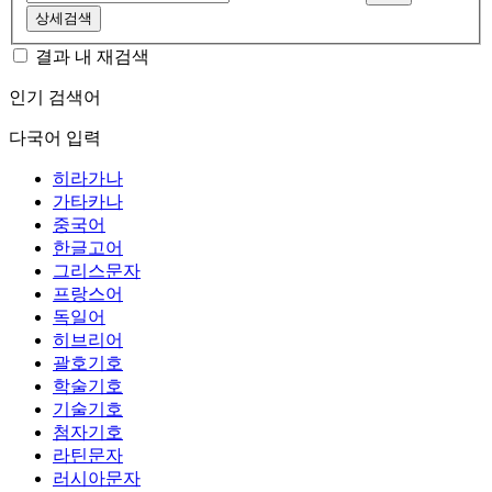
상세검색
결과 내 재검색
인기 검색어
다국어 입력
히라가나
가타카나
중국어
한글고어
그리스문자
프랑스어
독일어
히브리어
괄호기호
학술기호
기술기호
첨자기호
라틴문자
러시아문자