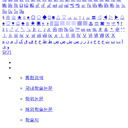
㎒
㎓
㎔
Ω
㏀
㏁
㎊
㎋
㎌
㏖
㏅
㎭
㎮
㎯
㏛
㎩
㎪
㎫
㎬
㏝
㏐
㏓
㏃
㏉
㏜
㏆
§
※
☆
★
○
●
◎
◇
◆
□
■
△
▽
→
←
↑
↓
↔
〓
◁
◀
▷
▶
♤
♠
♡
♥
♧
♣
⊙
◈
▣
◐
◑
▒
▤
▥
▨
▧
▦
▩
♨
☏
☎
☜
☞
¶
†
‡
↕
↗
↙
↖
↘
♭
♩
♪
♬
㉿
㈜
№
㏇
™
㏂
㏘
℡
＃
＆
＊
＠
ª
º
ⅰ
ⅱ
ⅲ
ⅳ
ⅴ
ⅵ
ⅶ
ⅷ
ⅸ
ⅹ
Ⅰ
Ⅱ
Ⅲ
Ⅳ
Ⅴ
Ⅵ
Ⅶ
Ⅷ
Ⅸ
Ⅹ
ا
ب
ت
ث
ج
ح
خ
د
ذ
ر
ز
س
ش
ص
ض
ط
ظ
ع
غ
ف
ق
ک
ل
م
ن
ه
و
ی
닫기
통합검색
국내학술논문
학위논문
해외학술논문
학술지