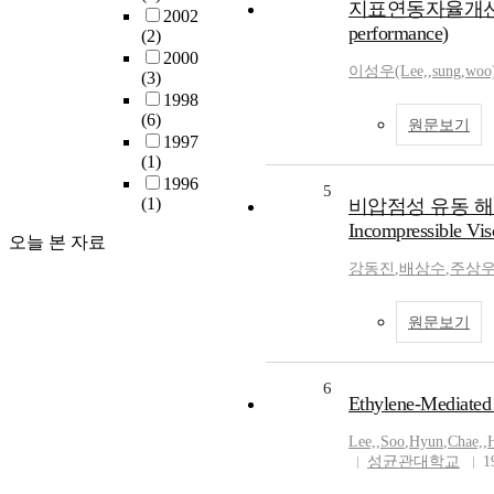
지표연동자율개선제 개선 방안
2002
performance)
(2)
2000
이성우(Lee,
,
sung
,
woo
(3)
1998
(6)
원문보기
1997
(1)
1996
5
(1)
비압점성 유동 해석을 위
Incompressible Vis
오늘 본 자료
강동진
,
배상수
,
주상
원문보기
6
Ethylene-Mediated 
Lee,
,
Soo
,
Hyun
,
Chae,
,
성균관대학교
1