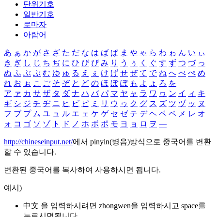
단위기호
일반기호
로마자
아랍어
あ
ぁ
か
が
さ
ざ
た
だ
な
は
ば
ぱ
ま
や
ゃ
ら
わ
ゎ
ん
い
ぃ
き
ぎ
し
じ
ち
ぢ
に
ひ
び
ぴ
み
り
う
ぅ
く
ぐ
す
ず
つ
づ
っ
ぬ
ふ
ぶ
ぷ
む
ゆ
ゅ
る
え
ぇ
け
げ
せ
ぜ
て
で
ね
へ
べ
ぺ
め
れ
お
ぉ
こ
ご
そ
ぞ
と
ど
の
ほ
ぼ
ぽ
も
よ
ょ
ろ
を
ア
ァ
カ
サ
ザ
タ
ダ
ナ
ハ
バ
パ
マ
ヤ
ャ
ラ
ワ
ヮ
ン
イ
ィ
キ
ギ
シ
ジ
チ
ヂ
ニ
ヒ
ビ
ピ
ミ
リ
ウ
ゥ
ク
グ
ス
ズ
ツ
ヅ
ッ
ヌ
フ
ブ
プ
ム
ユ
ュ
ル
エ
ェ
ケ
ゲ
セ
ゼ
テ
デ
ヘ
ベ
ペ
メ
レ
オ
ォ
コ
ゴ
ソ
ゾ
ト
ド
ノ
ホ
ボ
ポ
モ
ヨ
ョ
ロ
ヲ
―
http://chineseinput.net/
에서 pinyin(병음)방식으로 중국어를 변환
할 수 있습니다.
변환된 중국어를 복사하여 사용하시면 됩니다.
예시)
中文 을 입력하시려면
zhongwen
을 입력하시고 space를
누르시면됩니다.