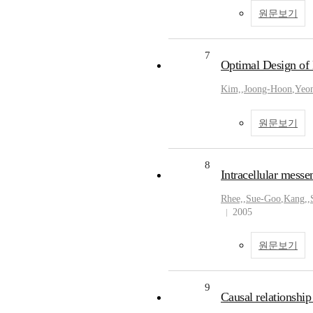
원문보기
7
Optimal Design
Kim,
,
Joong-Hoon
,
Yeo
원문보기
8
Intracellular messe
Rhee,
,
Sue-Goo
,
Kang,
,
2005
원문보기
9
Causal relationshi