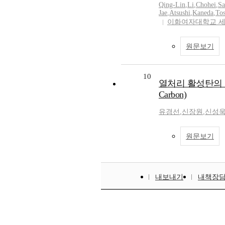
Qing-Lin
,
Li
,
Chohei
,
Sa
Jae
,
Atsushi
,
Kaneda
,
Tos
이화여자대학교 
원문보기
10
열처리 활성탄의 메탄올 흡착
Carbon)
유경선
,
신장원
,
신성
원문보기
내보내기
내책장