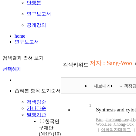
단행본
연구보고서
공개강의
home
연구보고서
검색결과 좁혀 보기
저자 : Sang-Woo
검색키워드
선택해제
내보내기
내책장
좁혀본 항목 보기순서
검색량순
1
가나다순
Synthesis and cytot
발행기관
Kim,
,
Jin-Sung
,
Lee,
,
Hy
한국연
Woo
,
Lee,
,
Chong-Ock
구재단
이화여자대학교
(NRF)
(10)